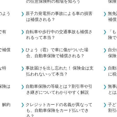
の任意保険料の相場を知ろう
保険
のよう
原子力発電所の事故による車の損害
無免
は補償される？
補償
で有
自転車や歩行中の交通事故も補償さ
「も
れるって本当？
険で
で補償
ひょう（雹）で車に傷がついた場
自分
合、自動車保険で補償される？
保険
な特
事故届けを出し忘れた！ 保険金は支
自動
払われないって本当？
に税
保険は
自動車保険の等級とは？割引率や引
無事
き継ぎについてわかりやすく解説
とは
。解約
クレジットカードの名義が異なって
子ど
も、自動車保険をカード払いでき
割引
る？