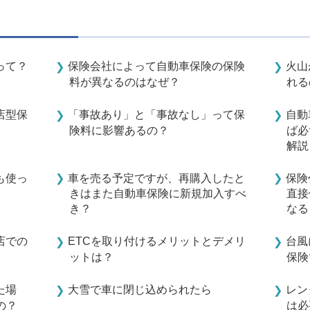
って？
保険会社によって自動車保険の保険
火山
料が異なるのはなぜ？
れる
店型保
「事故あり」と「事故なし」って保
自動
険料に影響あるの？
ば必
解説
も使っ
車を売る予定ですが、再購入したと
保険
きはまた自動車保険に新規加入すべ
直接
き？
なる
店での
ETCを取り付けるメリットとデメリ
台風
ットは？
保険
た場
大雪で車に閉じ込められたら
レン
の？
は必