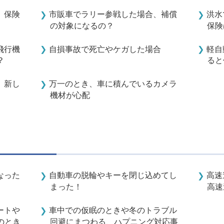
、保険
市販車でラリー参戦した場合、補償
洪水
の対象になるの？
保険
飛行機
自損事故で死亡やケガした場合
軽自
？
ると
。新し
万一のとき、車に積んでいるカメラ
機材が心配
なった
自動車の脱輪やキーを閉じ込めてし
高速
まった！
高速
ートや
車中での仮眠のときや冬のトラブル
のとき
回避にまつわる、ハプニング対応事