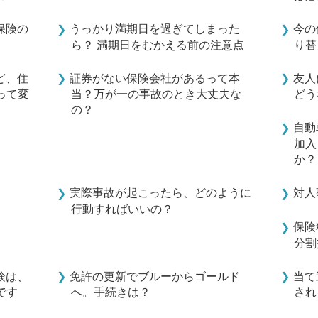
保険の
うっかり満期日を過ぎてしまった
今の
ら？ 満期日をむかえる前の注意点
り替
ど、住
証券がない保険会社があるって本
友人
って変
当？万が一の事故のとき大丈夫な
どう
の？
自動
加入
か？
実際事故が起こったら、どのように
対人
行動すればいいの？
保険
分割
険は、
免許の更新でブルーからゴールド
当て
です
へ。手続きは？
され