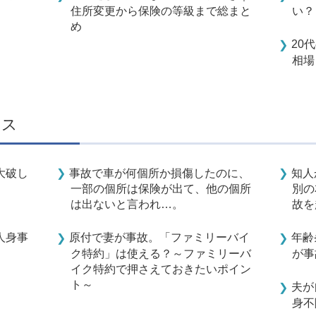
住所変更から保険の等級まで総まと
い？
め
20
相場
イス
大破し
事故で車が何個所か損傷したのに、
知人
一部の個所は保険が出て、他の個所
別の
は出ないと言われ…。
故を
人身事
原付で妻が事故。「ファミリーバイ
年齢
ク特約」は使える？～ファミリーバ
が事
イク特約で押さえておきたいポイン
ト～
夫が
身不