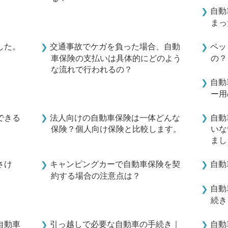
自動
まっ
した。
交通事故でケガを負った場合、自動
ペッ
車保険の支払いは具体的にどのよう
の？
な流れで行われるの？
自動
ー用
できる
法人向けの自動車保険は一体どんな
自動
保険？個人向け保険と比較します。
いな
まし
さけ
キャンピングカーで自動車保険を契
自動
約する場合の注意点は？
自動
続き
自動車
引っ越しで必要な自動車の手続き｜
自動