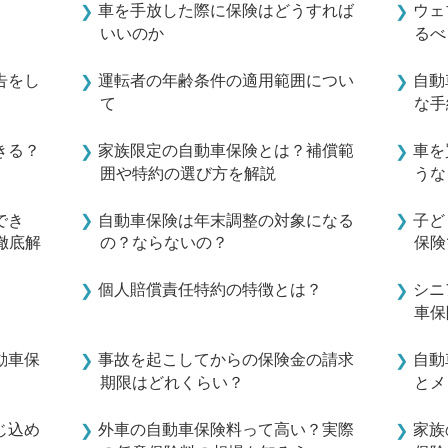
車を手放した際に保険はどうすれば
ウェ
いいのか
るべ
告をし
運転者の年齢条件の適用範囲につい
自動
て
な手
きる？
家族限定の自動車保険とは？補償範
車を
囲や特約の選び方を解説
うな
でき
自動車保険は年末調整の対象になる
子ど
徹底解
の？ならないの？
保険
個人賠償責任特約の特徴とは？
シニ
車保
動車保
事故を起こしてからの保険金の請求
自動
期限はどれくらい？
とメ
じ込め
外車の自動車保険料って高い？実際
家族