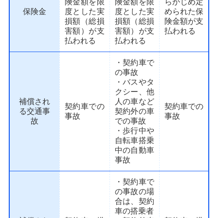
険金額を限
険金額を限
らかじめ定
保険金
度とした実
度とした実
められた保
損額（総損
損額（総損
険金額が支
害額）が支
害額）が支
払われる
払われる
払われる
・契約車で
の事故
・バスやタ
クシー、他
補償され
人の車など
契約車での
契約車での
る交通事
契約外の車
事故
事故
故
での事故
・歩行中や
自転車搭乗
中の自動車
事故
・契約車で
の事故の場
合は、契約
車の搭乗者