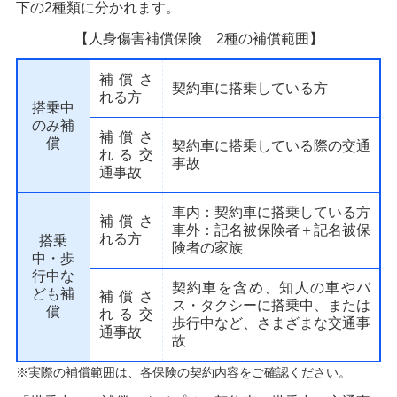
下の2種類に分かれます。
【人身傷害補償保険 2種の補償範囲】
補償さ
契約車に搭乗している方
れる方
搭乗中
のみ補
補償さ
償
契約車に搭乗している際の交通
れる交
事故
通事故
車内：契約車に搭乗している方
補償さ
車外：記名被保険者＋記名被保
れる方
搭乗
険者の家族
中・歩
行中な
契約車を含め、知人の車やバ
ども補
補償さ
ス・タクシーに搭乗中、または
償
れる交
歩行中など、さまざまな交通事
通事故
故
※実際の補償範囲は、各保険の契約内容をご確認ください。