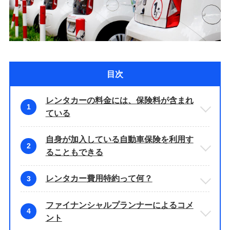
目次
レンタカーの料金には、保険料が含まれ
1
ている
自身が加入している自動車保険を利用す
2
ることもできる
レンタカー費用特約って何？
3
ファイナンシャルプランナーによるコメ
4
ント