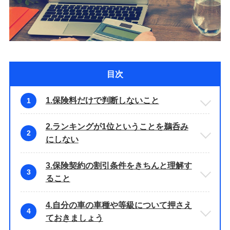
目次
1.保険料だけで判断しないこと
1
2.ランキングが1位ということを鵜呑み
2
にしない
3.保険契約の割引条件をきちんと理解す
3
ること
4.自分の車の車種や等級について押さえ
4
ておきましょう