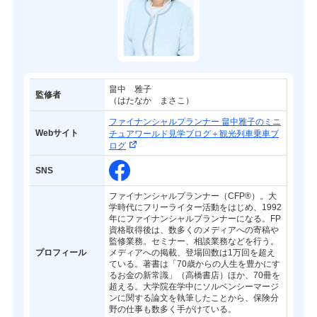
畠中 雅子
監修者
（はたなか まさこ）
ファイナンシャルプランナー 畠中雅子のミニ
Webサイト
チュアワールド見学ブログ＋観光列車乗車ブ
ログ
SNS
ファイナンシャルプランナー（CFP®）。大
学時代にフリーライター活動をはじめ、1992
年にファイナンシャルプランナーになる。FP
資格取得後は、数多くのメディアへの寄稿や
監修業務。セミナー、相談業務などを行う。
プロフィール
メディアへの掲載、登場回数は1万回を超え
ている。著書は「70歳からの人生を豊かにす
るお金の新常識」（高橋書店）ほか、70冊を
超える。大学院在学中にソルベンシーマージ
ンに関する論文を執筆したことから、保険分
野の仕事も数多く手がけている。