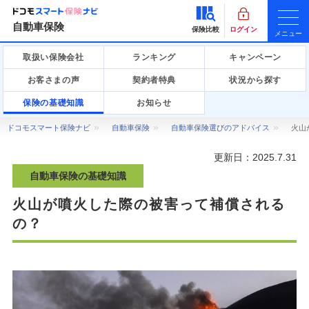
自動車保険
保険比較
ログイン
メニュー
取扱い保険会社
ランキング
キャンペーン
お客さまの声
契約者特典
状況から探す
保険の基礎知識
お知らせ
ドコモスマート保険ナビ
自動車保険
自動車保険選びのアドバイス
火山
更新日：
2025.7.31
自動車保険の基礎知識
火山が噴火した際の被害って補償される
の？