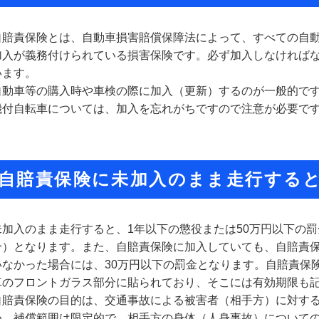
自賠責保険とは、自動車損害賠償保障法によって、すべての自
加入が義務付けられている損害保険です。必ず加入しなければ
います。
自動車等の購入時や車検の際に加入（更新）するのが一般的で
機付自転車については、加入を忘れがちですので注意が必要で
自賠責保険に未加入のまま走行する
未加入のまま走行すると、1年以下の懲役または50万円以下の
分）となります。また、自賠責保険に加入していても、自賠責
いなかった場合には、30万円以下の罰金となります。自賠責保
車のフロントガラス部分に貼られており、そこには有効期限も
自賠責保険の目的は、交通事故による被害者（相手方）に対す
め、補償範囲は限定的で、相手方の身体（人身事故）について