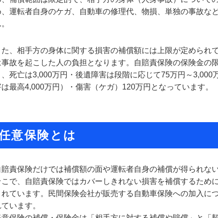
め、運転者自身のケガ、自動車の修理代、物損、単独の事故な
ん。
また、相手方の身体に関する損害の補償額には上限が定められ
は事故を起こした人の負担となります。自賠責保険の保険金の限
き、死亡は3,000万円・後遺障害は段階に応じて75万円～3,0
害は最高4,000万円）・傷害（ケガ）120万円となっています。
任意保険とは
自賠責保険だけでは補償額の面や運転者自身の補償が得られな
そこで、自賠責保険ではカバーしきれない損害を補償するため
されています。民間保険会社が販売する自動車保険への加入に
れています。
任意保険の補償・保険金は「相手方に対する補償や賠償」と「