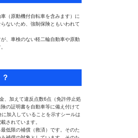
動車（原動機付自転車を含みます）に
ならないため、強制保険ともいわれて
すが、車検のない軽二輪自動車や原動
す。
と？
罰金、加えて違反点数6点（免許停止処
保険の証明書を自動車等に備え付けて
険に加入していることを示すシールは
記載されています。
る最低限の補償（救済）です。そのた
のみ補償の対象としています。そのた