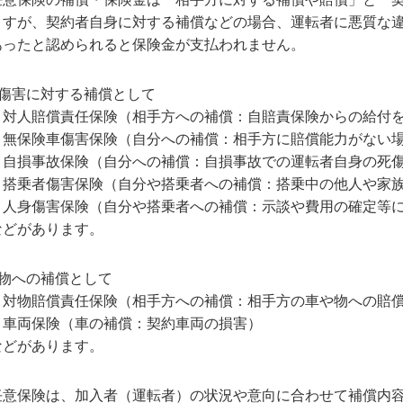
ますが、契約者自身に対する補償などの場合、運転者に悪質な
あったと認められると保険金が支払われません。
■傷害に対する補償として
・対人賠償責任保険（相手方への補償：自賠責保険からの給付
・無保険車傷害保険（自分への補償：相手方に賠償能力がない
・自損事故保険（自分への補償：自損事故での運転者自身の死
・搭乗者傷害保険（自分や搭乗者への補償：搭乗中の他人や家
・人身傷害保険（自分や搭乗者への補償：示談や費用の確定等
などがあります。
■物への補償として
・対物賠償責任保険（相手方への補償：相手方の車や物への賠
・車両保険（車の補償：契約車両の損害）
などがあります。
任意保険は、加入者（運転者）の状況や意向に合わせて補償内