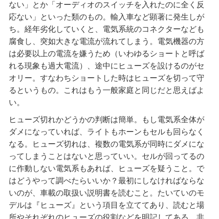
ない」とか「オーディオのスイッチを入れたのに全く反
応ない」といった類のもの。輸入車など顕著に発生しが
ち。経年劣化していくと、電気系統のコネクターなども
腐食し、突如大きな電流が流れてしまう。電気機器の方
は必要以上の電流を嫌うため（いわゆるショートと呼ば
れる現象も過大電流）、途中にヒューズを設けるのがセ
オリー。すなわちショートした時はヒューズを切って守
るというもの。これはもう一般家庭と同じだと思えばよ
い。
ヒューズ切れかどうかの判断は簡単。もし電気系全体が
ダメになっていれば、ライトもホーンもセルも回らなく
なる。ヒューズ切れは、複数の電気系が同時にダメにな
ってしまうことはないと思っていい。セルが回ってるの
に作動しない電気系もあれば、ヒューズを疑うこと。で
はどうやって調べたらいいか？最初にしなければならな
いのが、車載の取扱い説明書を読むこと。たいていのモ
デルは『ヒューズ』という項目を立ててあり、読むと場
所やそれぞれのヒューズの役割などを明記してある。非