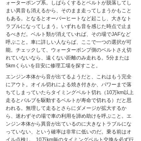
ォーターポンプ系。しばらくするとベルトが脱落してし
まい異音も消えるから、そのまま走ってしまうかもこと
もある。となるとオーバーヒートなど起こし、大きなト
ラブルになってしまう。いずれも音を感じた時点で止ま
るべきだ。ベルト類が消えていれば、その場でJAFなど
呼ぶこと。車に詳しい人ならば、ここで一つの選択が可
能。チェックして、ウォーターポンプ側のベルトさえ切
れていないなら、遠くない距離のみ走れる。5分または
5kmくらいを目安に修理工場を探すこと。
エンジン本体から音が出てるようだと、これはもう完全
にアウト。オイル切れによる焼き付きか、パワーまで落
ちてしまっていたらタイミングベルト切れ（10万km以上
走るとバルブを駆動するベルトが寿命で切れる）だと思
われる。無理して走るとさらにダメージが拡大するか
ら、迷わずその場で車の利用を諦め助けを呼ぶこと。エ
ンジン本体から異音が出ているのに大きなトラブルにな
っていない、という確率は非常に低いのだ。乗る前はオ
イル点検し、10万km毎のタイミングベルト交換を必ず行