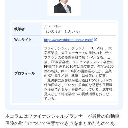
井上 信一
執筆者
（いのうえ しんいち）
Webサイト
https://www.shinichi-inoue.com/
ファイナンシャルプランナー（CFP®）。大
学卒業後、大手メーカーでの業務の中でライ
フプランの必要性を肌で感じFPとなる。以
後、FP教育会社、リスクマネジメント会社の
FP部門を経て2010年に独立開業。年間約100
件の相談、約500時間の講師業のほか、企業
プロフィール
の福利厚生相談、執筆・監修等にも従事。
「最終的にお客様が選ぶ道は1つでも、FPの
付加価値としていかに多角的な発想や選択肢
を提案できるか」を信条としている。成年後
見人として地域福祉への貢献活動もおこなっ
ている。
本コラムはファイナンシャルプランナーが最近の自動車
保険の動向について注意すべき点をまとめたものであ