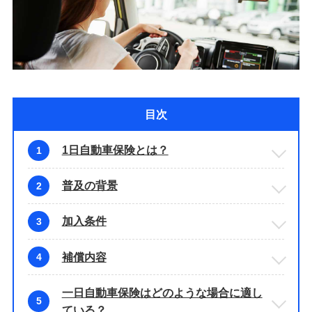
目次
1日自動車保険とは？
1
普及の背景
2
加入条件
3
補償内容
4
一日自動車保険はどのような場合に適し
5
ている？