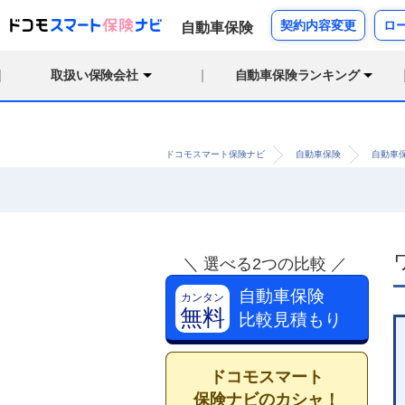
契約内容変更
ロ
自動車保険
取扱い保険会社
自動車保険ランキング
ドコモスマート保険ナビ
自動車保険
自動車
＼ 選べる2つの比較 ／
自動車保険
カンタン
無料
比較見積もり
ドコモスマート
保険ナビのカシャ！