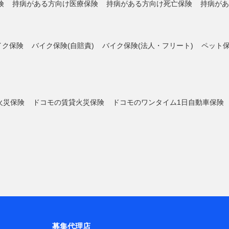
険
持病がある方向け医療保険
持病がある方向け死亡保険
持病があ
イク保険
バイク保険(自賠責)
バイク保険(法人・フリート)
ペット
火災保険
ドコモの賃貸火災保険
ドコモのワンタイム1日自動車保険
募集代理店