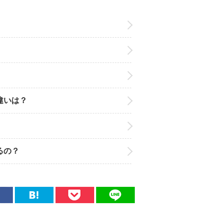
違いは？
るの？