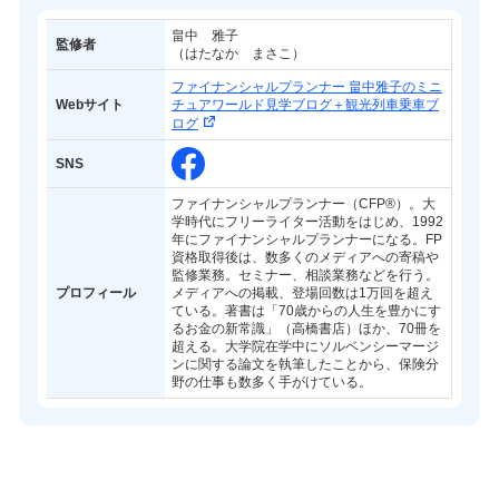
畠中 雅子
監修者
（はたなか まさこ）
ファイナンシャルプランナー 畠中雅子のミニ
Webサイト
チュアワールド見学ブログ＋観光列車乗車ブ
ログ
SNS
ファイナンシャルプランナー（CFP®）。大
学時代にフリーライター活動をはじめ、1992
年にファイナンシャルプランナーになる。FP
資格取得後は、数多くのメディアへの寄稿や
監修業務。セミナー、相談業務などを行う。
プロフィール
メディアへの掲載、登場回数は1万回を超え
ている。著書は「70歳からの人生を豊かにす
るお金の新常識」（高橋書店）ほか、70冊を
超える。大学院在学中にソルベンシーマージ
ンに関する論文を執筆したことから、保険分
野の仕事も数多く手がけている。