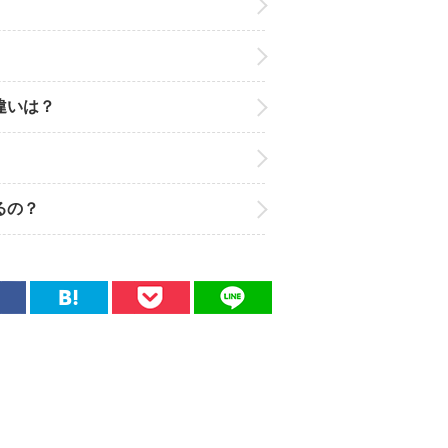
違いは？
るの？