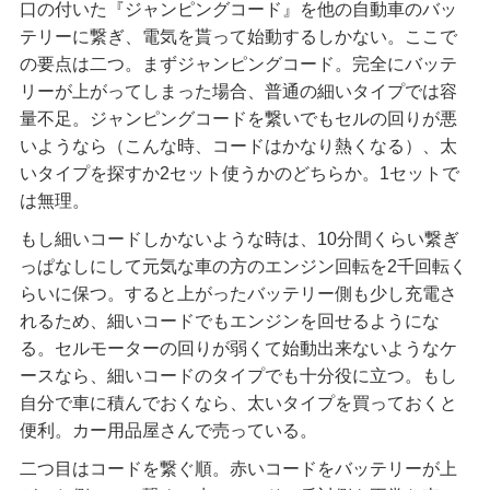
口の付いた『ジャンピングコード』を他の自動車のバッ
テリーに繋ぎ、電気を貰って始動するしかない。ここで
の要点は二つ。まずジャンピングコード。完全にバッテ
リーが上がってしまった場合、普通の細いタイプでは容
量不足。ジャンピングコードを繋いでもセルの回りが悪
いようなら（こんな時、コードはかなり熱くなる）、太
いタイプを探すか2セット使うかのどちらか。1セットで
は無理。
もし細いコードしかないような時は、10分間くらい繋ぎ
っぱなしにして元気な車の方のエンジン回転を2千回転く
らいに保つ。すると上がったバッテリー側も少し充電さ
れるため、細いコードでもエンジンを回せるようにな
る。セルモーターの回りが弱くて始動出来ないようなケ
ースなら、細いコードのタイプでも十分役に立つ。もし
自分で車に積んでおくなら、太いタイプを買っておくと
便利。カー用品屋さんで売っている。
二つ目はコードを繋ぐ順。赤いコードをバッテリーが上