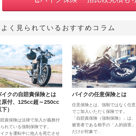
よく見られているおすすめコラム
バイクの自賠責保険とは
バイクの任意保険とは
原付、125cc超～250cc
任意保険とは、強制ではなく任意
以下）
でご加入いただく保険です。
「自賠責保険（強制保険）」は、
自賠責保険は法律で加入が義務付
被害者である相手の「人的損害」
けられている強制保険です。
だけが対象で…
バイクを運転中に他人を死亡させ