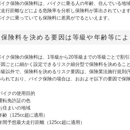
バイク保険の保険料は、バイクに乗る人の年齢、住んでいる地
定走行距離などによる危険率を分析し保険料が算出されていま
バイクに乗っていても保険料に差異がでるといえます。
保険料を決める要因は等級や年齢等によ
バイク保険の保険料は、1等級から20等級までの等級ごとで割
要因ごとに細かく設定できるリスク細分型で保険料を決めるこ
等級以外で、保険料を決めるリスク要因は、保険業法施行規則(平成
められており、バイク保険の場合は、おおよそ以下の要因で保
•バイクの使用目的
•運転免許証の色
•お住まいの地域
年齢（125cc超に適用）
•年間予想最大走行距離（125cc超に適用）