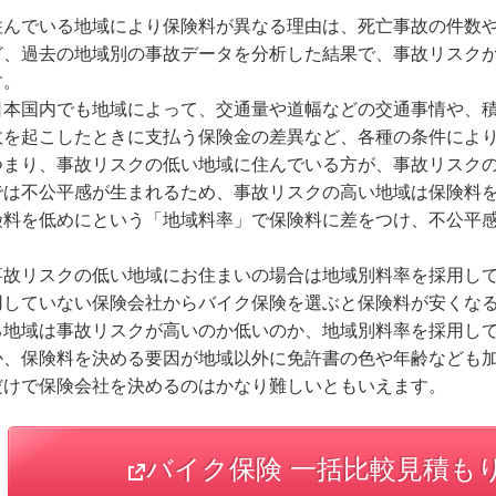
住んでいる地域により保険料が異なる理由は、死亡事故の件数
ど、過去の地域別の事故データを分析した結果で、事故リスク
す。
日本国内でも地域によって、交通量や道幅などの交通事情や、
故を起こしたときに支払う保険金の差異など、各種の条件によ
つまり、事故リスクの低い地域に住んでいる方が、事故リスク
では不公平感が生まれるため、事故リスクの高い地域は保険料
険料を低めにという「地域料率」で保険料に差をつけ、不公平
事故リスクの低い地域にお住まいの場合は地域別料率を採用し
用していない保険会社からバイク保険を選ぶと保険料が安くな
る地域は事故リスクが高いのか低いのか、地域別料率を採用し
か、保険料を決める要因が地域以外に免許書の色や年齢なども
だけで保険会社を決めるのはかなり難しいともいえます。
バイク保険 一括比較見積も