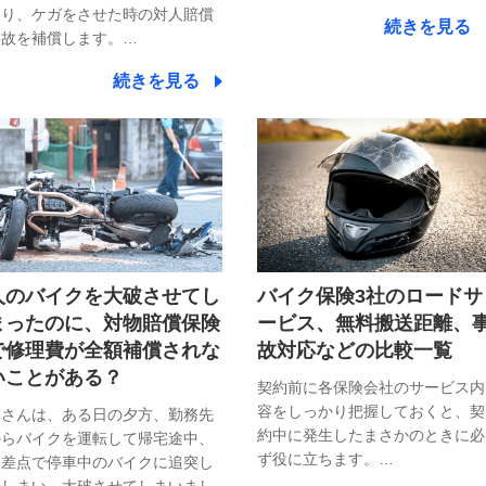
たり、ケガをさせた時の対人賠償
続きを見る
事故を補償します。…
続きを見る
人のバイクを大破させてし
バイク保険3社のロードサ
まったのに、対物賠償保険
ービス、無料搬送距離、
で修理費が全額補償されな
故対応などの比較一覧
いことがある？
契約前に各保険会社のサービス内
容をしっかり把握しておくと、契
林さんは、ある日の夕方、勤務先
約中に発生したまさかのときに必
からバイクを運転して帰宅途中、
ず役に立ちます。…
交差点で停車中のバイクに追突し