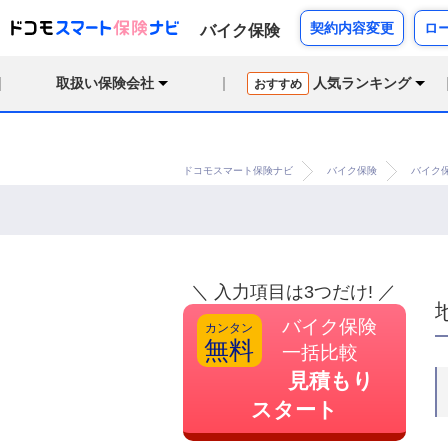
契約内容変更
ロ
バイク保険
取扱い保険会社
人気ランキング
おすすめ
ドコモスマート保険ナビ
バイク保険
バイク
＼ 入力項目は3つだけ! ／
バイク保険
カンタン
無料
一括比較
見積もり
スタート