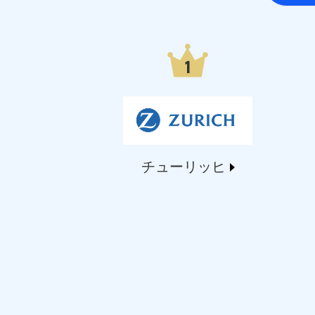
日本生命保険相互会社（https://www.nissay.co
はなさく生命保険株式会社（https://www.life873
マニュライフ生命保険株式会社（https://www.manu
三井住友海上あいおい生命保険株式会社（https://www
メットライフ生命株式会社(https://www.metlife.c
メディケア生命保険株式会社（https://www.medic
■少額短期保険
株式会社アシロ少額短期保険 (https://kailash.co.
SBIいきいき少額短期保険会社 (https://www.i-sed
SBIペット少額短期保険株式会社 (https://www.sbipe
チューリッヒ
SBIリスタ少額短期保険会社 (https://www.jishin.c
スマートプラス少額短期保険株式会社（https://www.s
チューリッヒ少額短期保険株式会社(https://www.zur
Tokio Marine X少額短期保険株式会社(https://www.t
ペットメディカルサポート株式会社 (https://pshok
リトルファミリー少額短期保険株式会社 (https://www.l
2.共同募集を行う代理店から受領する個人情報
郵便、電話、およびＥメール等により、当社と取引