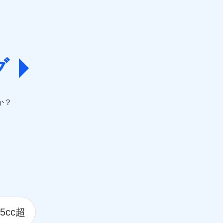
グ
か？
5cc超