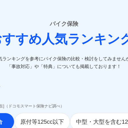
sompo-direct.co.jp/)
/)
rine-nichido.co.jp/)
e.co.jp/)
バイク保険
tfamilyins.co.jp/)
おすすめ人気ランキン
ns.com/)
-direct.co.jp/)
気ランキングを参考にバイク保険の比較・検討をしてみません
jp/）
jp/）
「事故対応」や「特典」についても掲載しております！
.jp/）
co.jp）
awari-life.co.jp/）
jp/）
o.jp）
i.co.jp）
現在]（ドコモスマート保険ナビ調べ）
hlife.co.jp/）
.tmn-anshin.co.jp/）
合
原付等125cc以下
中型・大型を含む12
ife.co.jp/）