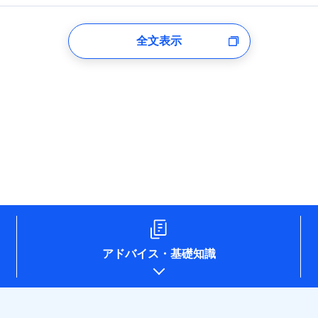
登録受付時
全文表示
のあるもしくは委託を受けている保険会社・提携会社の保険その他に関
れらに付帯、関連する当社および提携会社のサービスを案内、提供する
した個人情報を取引のある他の保険会社の商品・サービスをご提案する
め
険会社のホームページに掲載しておりますので、ご確認ください。
aioinissaydowa.co.jp/)
co.jp/)
ompo.co.jp/)
e-design.net/)
npo)
アドバイス
・
基礎知識
o.jp/)
ken.co.jp/)
.co.jp/)
pan.co.jp/)