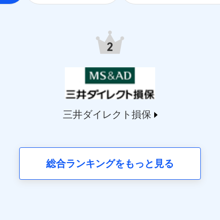
.jp）
9.co.jp/）
life.co.jp/）
.msa-life.co.jp/）
o.jp/)
arelife.com/）
jp/)
ai.com/)
t-ssi.co.jp/)
三井ダイレクト損保
o.jp/)
martplus-insurance.com/）
ichssi.co.jp/)
okiomarine-x.co.jp/)
総合ランキングをもっと見る
en.co.jp/)
ittlefamily-ssi.com/)
のあるもしくは委託を受けている保険会社・提携会社の保険その他に関