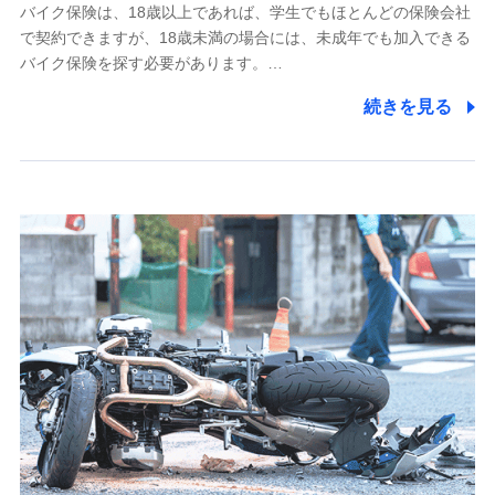
採用選考および入社手続を実施するため
バイク保険は、18歳以上であれば、学生でもほとんどの保険会社
で契約できますが、18歳未満の場合には、未成年でも加入できる
7.社員（従業者）の個人情報
バイク保険を探す必要があります。…
人事･勤怠･健康・労務等の管理、給与支給、福利厚生・採用
続きを見る
退職関連処理等の各種手続きのため、当社と従業員または従
業員同士の連絡のため
8.取引先個人情報
取引先としての選定業務、営業情報の提供業務、契約締結手
続き業務、取引管理業務、およびこれらに準ずる業務の遂行
のため
9.お問い合わせ情報
各種お問い合わせに対応するため
10.受託業務の 個人情報
受託業務の遂行およびこれらに準ずる業務の遂行のため
11.マイカー通勤管理クラウド並びに法人向けASPサー