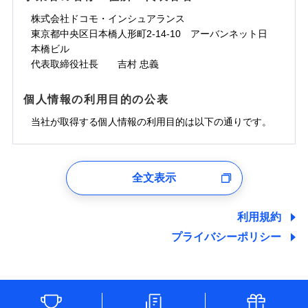
株式会社ドコモ・インシュアランス
東京都中央区日本橋人形町2-14-10 アーバンネット日
本橋ビル
代表取締役社長 吉村 忠義
個人情報の利用目的の公表
当社が取得する個人情報の利用目的は以下の通りです。
1.見積請求受付時、資料請求受付時、ユーザー登録受
付時
全文表示
ユーザー登録受付および、管理のため
郵便、電話、およびＥメール等により、当社と取引のあるも
しくは委託を受けている保険会社・提携会社の保険その他に
利用規約
関する情報を提供し、金融商品等の契約を勧奨するため、ま
プライバシーポリシー
た維持管理等の委託業務遂行のため、またそれらに付帯、関
連する当社および提携会社のサービスを案内、提供するため
（なお、当社は複数の保険会社と取引があり、取得した個人
情報を取引のある他の保険会社の商品・サービスをご提案す
るために利用させていただくことがあります。）
各種セミナーの開催のため