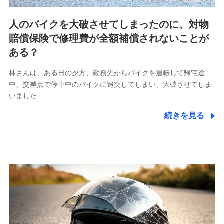
ビスに関してのお問い合わせ情報
各種お問い合わせに対応するため
人のバイクを大破させてしまったのに、対物
当社のサービスに関する情報提供や、皆様に有用なお知らせ
賠償保険で修理費が全額補償されないことが
をお送りするため
アンケートの送付のため
ある？
当社のサービスや媒体の運営改善に必要なデータを解析し、
分析するため
林さんは、ある日の夕方、勤務先からバイクを運転して帰宅途
当社の対応品質向上やお問い合わせ内容の正確な把握のため
中、交差点で停車中のバイクに追突してしまい、大破させてしま
個人情報保護管理者の職名、連絡先
いました…
株式会社ドコモ・インシュアランス 営業部長
続きを見る
〒103-0013 東京都中央区日本橋人形町2-14-10 アー
バンネット日本橋ビル 3F
株式会社ドコモ・インシュアランス
個人情報の第三者提供について
当社ではご本人の同意がある場合または法令に基づく場
合を除き、第三者に提供いたしません。
業務の委託