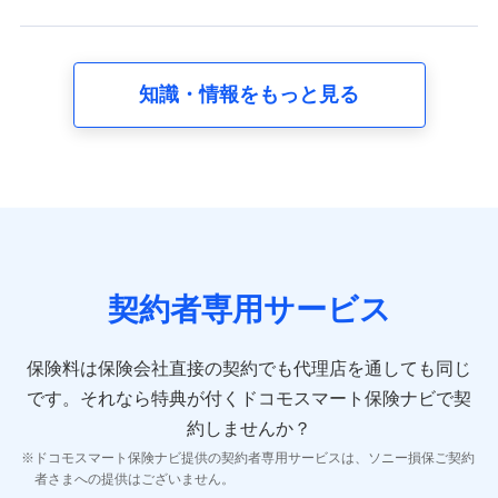
れます。
【共同して利用する者の範囲】
当社
知識・情報をもっと見る
株式会社NTTドコモ
【利用する者の利用目的】
当社又は株式会社NTTドコモが提供する保険関連サービスに
おけるユーザ登録受付および管理のため
当社又は株式会社NTTドコモと取引のあるもしくは委託を受
けている保険会社・提携会社の保険その他に関する情報を提
供するため、また維持管理等の委託業務遂行のため、またそ
れらに付帯、関連する当社、株式会社NTTドコモおよび提携
契約者専用サービス
会社のサービスを案内、提供するため
（各サービスで取得したサービス利用履歴、ウェブサイトの
閲覧履歴、購買履歴、ご契約内容等のパーソナルデータを分
保険料は保険会社直接の契約でも代理店を通しても同じ
析して、お客さまの趣味・嗜好・傾向に応じたサービス・商
です。
それなら特典が付くドコモスマート保険ナビで契
品等に関するご提案や広告の配信等を行うことがありま
す。）
約しませんか？
各種セミナーの開催のため
ドコモスマート保険ナビ提供の契約者専用サービスは、ソニー損保ご契約
コンサルティングサービスの実施のため
者さまへの提供はございません。
アンケートやキャンペーン等の実施のため