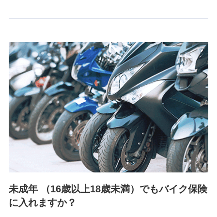
情報を取引のある他の保険会社の商品・サービスをご提案す
るために利用させていただくことがあります。）
上記に係る連絡・手続き・管理等付帯業務を行うため
3.セミナー募集サイトから取得した個人情報
各種セミナーの案内、開催のため
上記に係る連絡・手続き・管理等付帯業務を行うため
4.家族・友達紹介にて取得した個人情報
被紹介者への連絡、及び当社と取引のあるもしくは委託を受
けている保険会社・提携会社の保険その他に関する情報を提
供し、金融商品等の契約を勧奨するため
アンケートやキャンペーン等の実施のため
上記に係る連絡・手続き・管理等付帯業務を行うため
5.通話録音にて取得する情報
電話対応の品質向上およびお問合せ内容の正確な把握のため
未成年 （16歳以上18歳未満）でもバイク保険
に入れますか？
6.採用応募者の個人情報