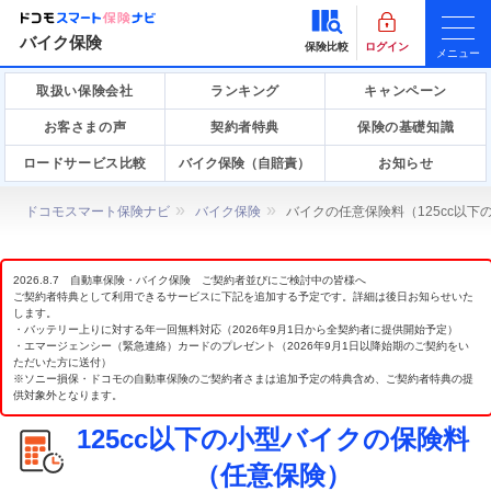
バイク保険
保険比較
ログイン
メニュー
取扱い保険会社
ランキング
キャンペーン
お客さまの声
契約者特典
保険の基礎知識
ロードサービス比較
バイク保険（自賠責）
お知らせ
ドコモスマート保険ナビ
バイク保険
バイクの任意保険料（125cc以
2026.8.7 自動車保険・バイク保険 ご契約者並びにご検討中の皆様へ
ご契約者特典として利用できるサービスに下記を追加する予定です。詳細は後日お知らせいた
します。
・バッテリー上りに対する年一回無料対応（2026年9月1日から全契約者に提供開始予定）
・エマージェンシー（緊急連絡）カードのプレゼント（2026年9月1日以降始期のご契約をい
ただいた方に送付）
※ソニー損保・ドコモの自動車保険のご契約者さまは追加予定の特典含め、ご契約者特典の提
供対象外となります。
125cc以下の小型バイクの保険料
（任意保険）