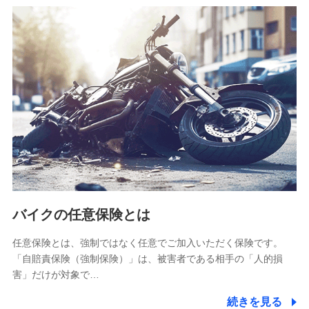
SBIリスタ少額短期保険会社
(https://www.jishin.co.jp/)
スマートプラス少額短期保険株式会社
（https://www.smartplus-insurance.com/）
チューリッヒ少額短期保険株式会社
(https://www.zurichssi.co.jp/)
Tokio Marine X少額短期保険株式会社
(https://www.tokiomarine-x.co.jp/)
ペットメディカルサポート株式会社
(https://pshoken.co.jp/)
リトルファミリー少額短期保険株式会社
(https://www.littlefamily-ssi.com/)
バイクの任意保険とは
2.共同募集を行う代理店から受領する個人情報
郵便、電話、およびＥメール等により、当社と取引のあるも
任意保険とは、強制ではなく任意でご加入いただく保険です。
しくは委託を受けている保険会社・提携会社の保険その他に
「自賠責保険（強制保険）」は、被害者である相手の「人的損
関する情報を提供し、金融商品等の契約を勧奨するため、ま
害」だけが対象で…
た維持管理等の委託業務遂行のため、またそれらに付帯、関
連する当社および提携会社のサービスを案内、提供するため
続きを見る
（なお、当社は複数の保険会社と取引があり、取得した個人