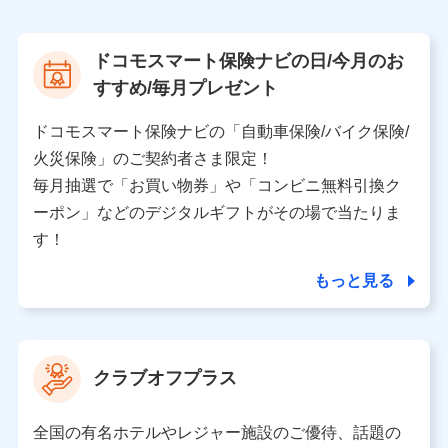
上記に係る案内・手続き・管理等付帯業務を行うため
【当該個人データの管理について責任を有する者の名
ドコモスマート保険ナビの日/今月のお
称・住所・代表者名】
すすめ/毎月プレゼント
当該個人データを取り扱う各共同利用者（詳細は次のと
おり）
ドコモスマート保険ナビの「自動車保険/バイク保険/
東京都千代田区永田町2丁目11番1号 山王パークタワー
火災保険」のご契約者さま限定！
株式会社NTTドコモ 代表取締役社長 前田 義晃
毎月抽選で「お買い物券」や「コンビニ無料引換ク
ーポン」などのデジタルギフトがその場で当たりま
東京都中央区日本橋人形町2-14-10 アーバンネット日
本橋ビル 3F
す！
株式会社ドコモ・インシュアランス 代表取締役社
長 吉村 忠義
もっと見る
※ 当社および株式会社NTTドコモは、お客さまの情報
を利用させていただくにあたっては、「NTTドコモ パー
ソナルデータ憲章」に定める行動原則を順守します 。
クラブオフプラス
※ パーソナルデータダッシュボードの「第三者提供の
管理」の設定状態にかかわらず、共同利用する場合があ
ります。
全国の有名ホテルやレジャー施設のご優待、話題の