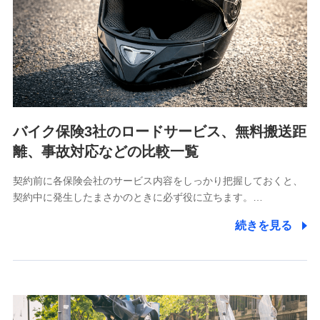
当社は利用目的の達成に必要な範囲内において個人情報
の取り扱いの全部または一部を委託する場合がありま
す。
個人データの共同利用
当社は株式会社NTTドコモとの間で、以下のとおり個
人データを共同利用します。
バイク保険3社のロードサービス、無料搬送距
【共同して利用される利用データの項目】
離、事故対応などの比較一覧
当社又は株式会社NTTドコモがサービス提供等を通じて
契約前に各保険会社のサービス内容をしっかり把握しておくと、
取得した、以下の情報などの個人データ
契約中に発生したまさかのときに必ず役に立ちます。…
基本情報
続きを見る
氏名、電話番号、メールアドレス、お客さまの識別子、属
性、連絡先、dポイントサービスのご利用に関する情報。例
として、dポイントカード番号、性別、年齢、家族構成、住
所、dポイント残高、dポイント利用履歴などが含まれます。
利用情報
当社又は株式会社NTTドコモが提供する各種サービスなどの
ご契約・ご利用などに関する情報。例として、当社又は株式