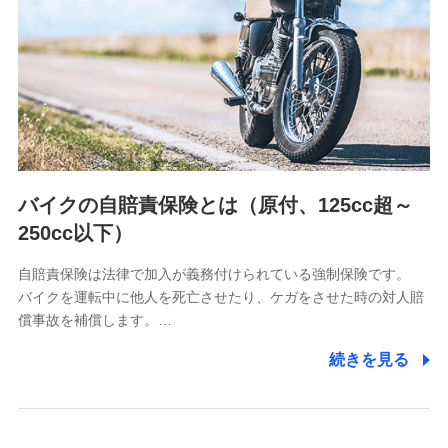
（https://www.nanairolife.co.jp/）
日本生命保険相互会社
（https://www.nissay.co.jp）
はなさく生命保険株式会社
（https://www.life8739.co.jp/）
マニュライフ生命保険株式会社
（https://www.manulife.co.jp/）
三井住友海上あいおい生命保険株式会社
（https://www.msa-life.co.jp/）
バイクの自賠責保険とは（原付、125cc超～
メットライフ生命株式会社
(https://www.metlife.co.jp/)
250cc以下）
メディケア生命保険株式会社
（https://www.medicarelife.com/）
自賠責保険は法律で加入が義務付けられている強制保険です。
バイクを運転中に他人を死亡させたり、ケガをさせた時の対人賠
■少額短期保険
償事故を補償します。…
株式会社アシロ少額短期保険
(https://kailash.co.jp/)
続きを見る
SBIいきいき少額短期保険会社 (https://www.i-
sedai.com/)
SBIペット少額短期保険株式会社
(https://www.sbipet-ssi.co.jp/)