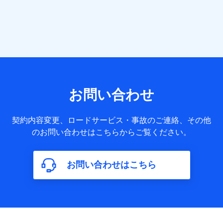
当社または株式会社NTTドコモ・フィナンシャルグループが
提供する各種サービスなどのご契約・ご利用などに関する情
報。例として、当社または株式会社NTTドコモ・フィナンシ
ャルグループが提供する各種サービスのご契約状態・ご利用
履歴インターネット利用時の行動に関する情報、アプリケー
ション利用時の行動に関する情報、購入されたサービスや商
品の名称・購入場所・決済に関する情報、アンケートの回答
に関する情報などが含まれます。
保険関連サービス情報
当社または株式会社NTTドコモ・フィナンシャルグループが
お問い合わせ
提供する保険関連サービスに関して取得し、又は保有する情
報。例として、見積請求受付時、資料請求受付時又はユーザ
ー登録受付時に提供いただいた情報（氏名、住所、生年月
契約内容変更、ロードサービス・事故のご連絡、その他
日、性別、保険契約者と被保険者の関係、保険加入の目的、
のお問い合わせはこちらからご覧ください。
保険商品の内容、保険料、保険料のお支払方法、車のメーカ
ーや走行距離などの情報、建物の構造や築年数などの情報、
ペットの種類や年齢など）及びお客様との応対記録（お客様
に提示した比較見積の試算結果情報、メールマガジンを提供
お問い合わせはこちら
した際のメール内容や送信履歴の情報及び保険の更改案内等
を提供した際のメール内容や送信履歴などの情報）が含まれ
ます。
保険契約情報
当社または株式会社NTTドコモ・フィナンシャルグループが
取得し、又は保有する保険契約に関する情報。例として、保