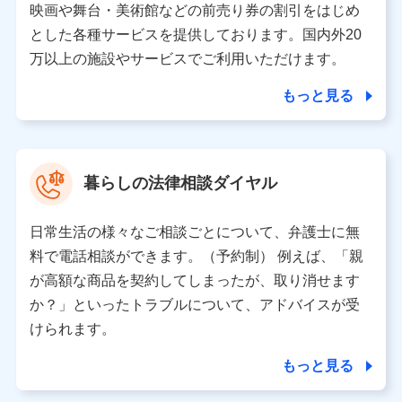
※ dポイントクラブ会員ではないお客さま（2019年12
映画や舞台・美術館などの前売り券の割引をはじめ
月11日以降、一度もdポイントクラブ会員であったこと
とした各種サービスを提供しております。国内外20
がないお客さまに限る）に関する、2019年12月10日以
万以上の施設やサービスでご利用いただけます。
前に取得した個人データは、こちら の利用目的の範囲内
に限って共同利用します。
もっと見る
当社は株式会社NTTドコモ・フィナンシャルグループ
との間で、以下のとおり個人データを共同利用しま
す。
暮らしの法律相談ダイヤル
【共同して利用される利用データの項目】
当社または株式会社NTTドコモ・フィナンシャルグルー
日常生活の様々なご相談ごとについて、弁護士に無
プがサービス提供等を通じて取得した、以下の情報など
料で電話相談ができます。（予約制） 例えば、「親
の個人データ
が高額な商品を契約してしまったが、取り消せます
基本情報
か？」といったトラブルについて、アドバイスが受
氏名、電話番号、メールアドレス、お客さまの識別子、属
けられます。
性、連絡先、dポイントサービスのご利用に関する情報。例
として、dポイントカード番号、性別、年齢、家族構成、住
もっと見る
所、dポイント残高、dポイント利用履歴などが含まれます。
利用情報