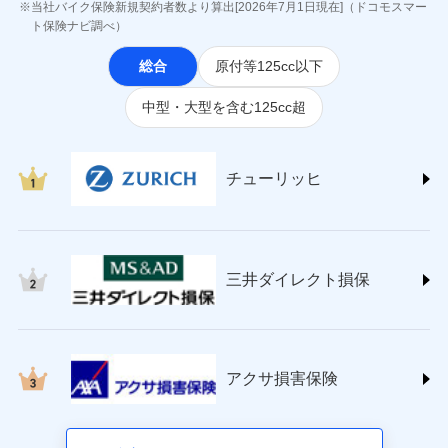
ジェイアイ傷害火災保険株式会社
当社バイク保険新規契約者数より算出[2026年7月1日現在]（ドコモスマー
(https://www.jihoken.co.jp/)
ト保険ナビ調べ）
ソニー損害保険株式会社
総合
原付等125cc以下
(https://www.sonysonpo.co.jp/)
損害保険ジャパン株式会社 (https://www.sompo-
中型・大型を含む125cc超
japan.co.jp/)
ＳＯＭＰＯダイレクト損害保険株式会社
(https://www.sompo-direct.co.jp/)
チューリッヒ保険会社 (https://www.zurich.co.jp/)
チューリッヒ
東京海上日動火災保険株式会社
(https://www.tokiomarine-nichido.co.jp/)
日新火災海上保険株式会社
(https://www.nisshinfire.co.jp/)
三井ダイレクト損保
ペット＆ファミリー損害保険株式会社
(https://www.petfamilyins.co.jp/)
三井住友海上火災保険株式会社 (https://www.ms-
ins.com/)
三井ダイレクト損害保険株式会社
アクサ損害保険
(https://www.mitsui-direct.co.jp/)
■生命保険