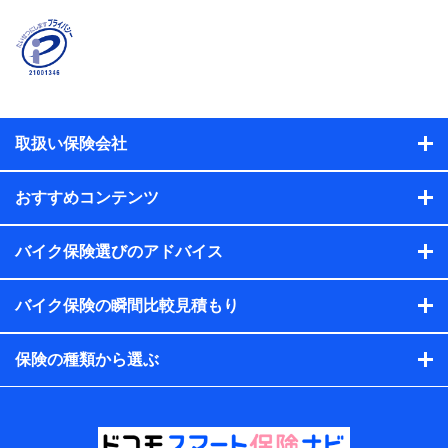
険契約者及び被保険者の氏名、住所、生年月日、性別、保険
契約者と被保険者の関係、保険加入の目的、保険商品の内
容、保険料、保険料のお支払方法、車のメーカーや走行距離
などの情報、建物の構造や築年数などの情報、ペットの種類
や年齢などの情報などが含まれます。
提供当事者から受領当事者が個人データを取得する方法
電子的・電磁的方法等
取扱い保険会社
【共同して利用する者の範囲】
当社
おすすめコンテンツ
株式会社NTTドコモ・フィナンシャルグループ
【利用目的】
バイク保険選びのアドバイス
当社または株式会社NTTドコモ・フィナンシャルグループが
バイク保険の瞬間比較見積もり
提供する保険関連サービスにおけるユーザー登録受付および
管理のため
当社または株式会社NTTドコモ・フィナンシャルグループと
保険の種類から選ぶ
取引のあるもしくは委託を受けている保険会社・提携会社の
保険その他に関する情報を提供するため、また維持管理等の
委託業務遂行のため、またそれらに付帯、関連する当社また
は株式会社NTTドコモ・フィナンシャルグループおよび提携
会社のサービスを案内、提供するため