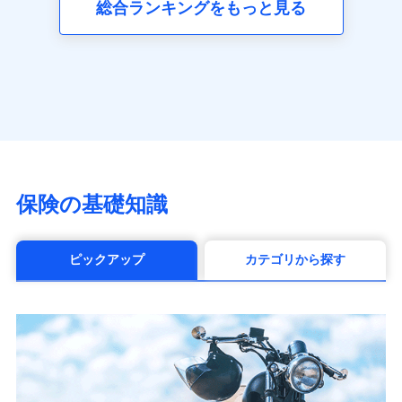
総合ランキングをもっと見る
アクサ生命保険株式会社
（https://www.axa.co.jp/）
SBI生命保険株式会社（https://www.sbilife.co.jp/）
FWD生命保険株式会社
（https://www.fwdlife.co.jp/）
ソニー生命保険株式会社
（https://www.sonylife.co.jp）
SOMPOひまわり生命保険株式会社
（https://www.himawari-life.co.jp/）
第一ネオ生命保険株式会社
保険の基礎知識
（https://neofirst.co.jp/）
大樹生命保険株式会社（https://www.taiju-
life.co.jp）
ピックアップ
カテゴリから探す
太陽生命保険株式会社（https://www.taiyo-
seimei.co.jp）
チューリッヒ生命保険株式会社
（https://www.zurichlife.co.jp/）
東京海上日動あんしん生命保険株式会社
（https://www.tmn-anshin.co.jp/）
なないろ生命保険株式会社