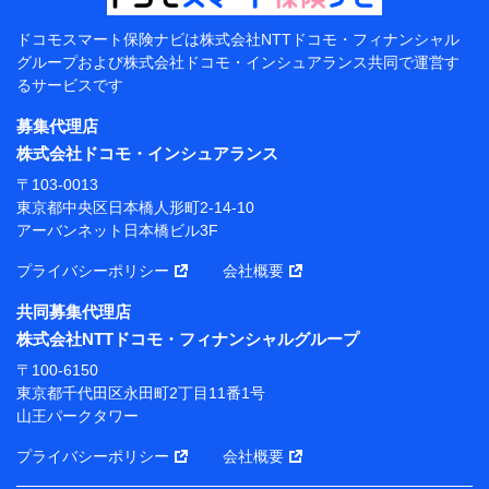
（各サービスで取得したサービス利用履歴、ウェブサイトの
閲覧履歴、購買履歴、ご契約内容等のパーソナルデータを分
ドコモスマート保険ナビは
株式会社NTTドコモ・フィナンシャル
析して、お客さまの趣味・嗜好・傾向に応じたサービス・商
グループおよび
株式会社ドコモ・インシュアランス共同で
運営す
品等に関するご提案や広告の配信等を行うことがありま
るサービスです
す。）
各種セミナーの開催のため
募集代理店
コンサルティングサービスの実施のため
株式会社ドコモ・インシュアランス
アンケートやキャンペーン等の実施のため
上記に係る案内・手続き・管理等付帯業務を行うため
〒103-0013
東京都中央区日本橋人形町2-14-10
【当該個人データの管理について責任を有する者の名
アーバンネット日本橋ビル3F
称・住所・代表者名】
プライバシーポリシー
会社概要
当該個人データを取り扱う各共同利用者（詳細は次のと
おり）
共同募集代理店
東京都千代田区永田町2丁目11番1号 山王パークタワー
株式会社NTTドコモ・フィナンシャルグループ
株式会社NTTドコモ・フィナンシャルグループ 代表取
〒100-6150
締役社長 廣井 孝史
東京都千代田区永田町2丁目11番1号
山王パークタワー
東京都中央区日本橋人形町2-14-10 アーバンネット日
本橋ビル 3F
プライバシーポリシー
会社概要
株式会社ドコモ・インシュアランス 代表取締役社