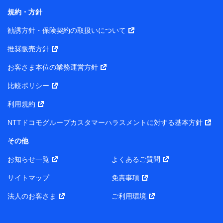
長 吉村 忠義
規約・方針
また当社は、オンライン面談による保険のご相談にあた
勧誘方針・保険契約の取扱いについて
って、以下の提携代理店とお客様の個人データを共同利
用することがあります。
推奨販売方針
1. 共同利用する個人データの項目
お客さま本位の業務運営方針
比較ポリシー
氏名、生年月日、住所、メールアドレス、電話番号、個人の
属性に関する情報、資料請求の情報（有無を含みます。）、
利用規約
相談予約に関する情報等
保険契約者および被保険者の氏名・住所・生年月日・性別・
NTTドコモグループカスタマーハラスメントに対する基本方針
保険契約者と被保険者との関係等
お客さまが当該サービスに派生してお申込みされた、当社取
その他
扱とならない保険契約の内容等
その他、当社が保険関連サービスの提供に付随して取得した
お知らせ一覧
よくあるご質問
情報
サイトマップ
免責事項
2. 共同利用者の範囲
法人のお客さま
ご利用環境
当社（https://www.docomo-insurance.co.jp/）
ブロードマインド株式会社（https://www.b-minded.com/）
3. 共同利用における個人データの利用目的