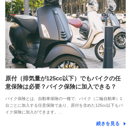
会社NTTドコモが提供する各種サービスのご契約状態・ご利
用履歴インターネット利用時の行動に関する情報、アプリケ
ーション利用時の行動に関する情報、購入されたサービスや
商品の名称・購入場所・決済に関する情報、アンケートの回
答に関する情報などが含まれます。
保険関連サービス情報
当社又は株式会社NTTドコモが提供する保険関連サービスに
関して取得し、又は保有する情報。例として、見積請求受付
時、資料請求受付時又はユーザー登録受付時に提供いただい
た情報（氏名、住所、生年月日、性別、保険契約者と被保険
者の関係、保険加入の目的、保険商品の内容、保険料、保険
料のお支払方法、車のメーカーや走行距離などの情報、建物
の構造や築年数などの情報、ペットの種類や年齢など）及び
お客様との応対記録 （お客様に提示した比較見積の試算結
原付（排気量が125cc以下）でもバイクの任
果情報、メールマガジンを提供した際のメール内容や送信履
歴の情報及び保険の更改案内等を提供した際のメール内容や
意保険は必要？バイク保険に加入できる？
送信履歴などの情報）が含まれます。
保険契約情報
バイク保険とは、自動車保険の一種で、バイク（二輪自動車）1
当社又は株式会社NTTドコモが取得し、又は保有する保険契
台ごとに加入する任意保険であり、原付を含めた125cc以下もバ
約に関する情報。例として、保険契約者及び被保険者の氏
名、住所、生年月日、性別、保険契約者と被保険者の関係、
イク保険に加入ができます。…
保険加入の目的、保険商品の内容、保険料、保険料のお支払
方法、車のメーカーや走行距離などの情報、建物の構造や築
続きを見る
年数などの情報、ペットの種類や年齢などの情報などが含ま