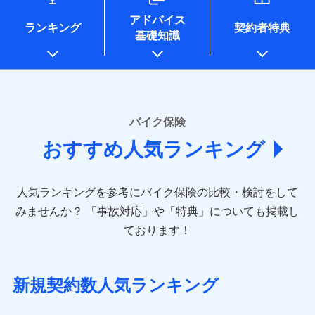
コンサルティングサービスの実施のため
アドバイス
アンケートやキャンペーン等の実施のため
ランキング
契約者特典
基礎知識
上記に係る案内・手続き・管理等付帯業務を行うため
* 当社が委託を受けている保険会社の情報は、保険会社
のホームページに掲載しておりますので、ご確認くださ
い。
■損害保険
バイク保険
あいおいニッセイ同和損害保険株式会社
おすすめ人気ランキング
(https://www.aioinissaydowa.co.jp/)
アクサ損害保険株式会社 (https://www.axa-
direct.co.jp/)
人気ランキングを参考にバイク保険の比較・検討をして
アニコム損害保険株式会社 (https://www.anicom-
sompo.co.jp/)
みませんか？
「事故対応」や「特典」についても掲載し
東京海上ダイレクト損害保険株式会社
ております！
(https://www.e-design.net/)
AIG損害保険株式会社
(https://www.aig.co.jp/sonpo)
新規契約数人気ランキング
ＳＢＩ損害保険株式会社
(https://www.sbisonpo.co.jp/)