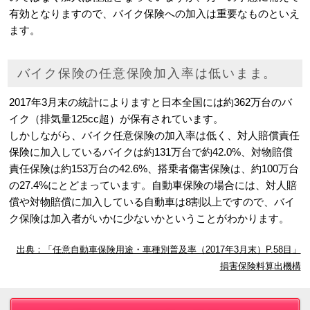
有効となりますので、バイク保険への加入は重要なものといえ
ます。
バイク保険の任意保険加入率は低いまま。
2017年3月末の統計によりますと日本全国には約362万台のバ
イク（排気量125cc超）が保有されています。
しかしながら、バイク任意保険の加入率は低く、対人賠償責任
保険に加入しているバイクは約131万台で約42.0%、対物賠償
責任保険は約153万台の42.6%、搭乗者傷害保険は、約100万台
の27.4%にとどまっています。自動車保険の場合には、対人賠
償や対物賠償に加入している自動車は8割以上ですので、バイ
ク保険は加入者がいかに少ないかということがわかります。
出典：「任意自動車保険用途・車種別普及率（2017年3月末）P.58目」
損害保険料算出機構