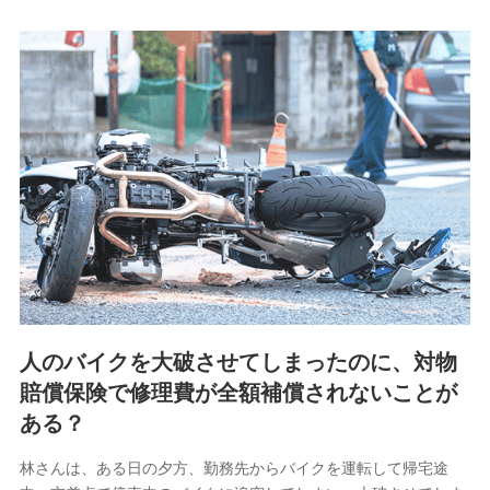
8.取引先個人情報
取引先としての選定業務、営業情報の提供業務、契約締結手
続き業務、取引管理業務、およびこれらに準ずる業務の遂行
のため
9.お問い合わせ情報
各種お問い合わせに対応するため
10.受託業務の 個人情報
受託業務の遂行およびこれらに準ずる業務の遂行のため
11.マイカー通勤管理クラウド並びに法人向けASPサー
ビスに関してのお問い合わせ情報
各種お問い合わせに対応するため
人のバイクを大破させてしまったのに、対物
当社のサービスに関する情報提供や、皆様に有用なお知らせ
賠償保険で修理費が全額補償されないことが
をお送りするため
アンケートの送付のため
ある？
当社のサービスや媒体の運営改善に必要なデータを解析し、
分析するため
林さんは、ある日の夕方、勤務先からバイクを運転して帰宅途
当社の対応品質向上やお問い合わせ内容の正確な把握のため