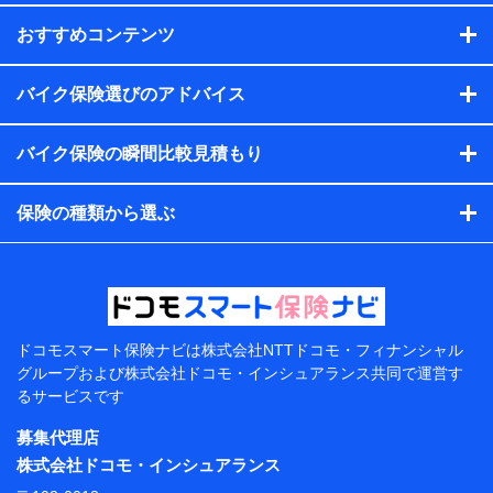
当社
おすすめコンテンツ
株式会社NTTドコモ・フィナンシャルグループ
【利用目的】
バイク保険選びのアドバイス
当社または株式会社NTTドコモ・フィナンシャルグループが
バイク保険の瞬間比較見積もり
提供する保険関連サービスにおけるユーザー登録受付および
管理のため
当社または株式会社NTTドコモ・フィナンシャルグループと
保険の種類から選ぶ
取引のあるもしくは委託を受けている保険会社・提携会社の
保険その他に関する情報を提供するため、また維持管理等の
委託業務遂行のため、またそれらに付帯、関連する当社また
は株式会社NTTドコモ・フィナンシャルグループおよび提携
会社のサービスを案内、提供するため
（各サービスで取得したサービス利用履歴、ウェブサイトの
閲覧履歴、購買履歴、ご契約内容等のパーソナルデータを分
ドコモスマート保険ナビは
株式会社NTTドコモ・フィナンシャル
析して、お客さまの趣味・嗜好・傾向に応じたサービス・商
グループおよび
株式会社ドコモ・インシュアランス共同で
運営す
品等に関するご提案や広告の配信等を行うことがありま
るサービスです
す。）
各種セミナーの開催のため
募集代理店
コンサルティングサービスの実施のため
株式会社ドコモ・インシュアランス
アンケートやキャンペーン等の実施のため
上記に係る案内・手続き・管理等付帯業務を行うため