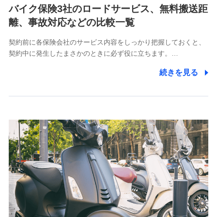
バイク保険3社のロードサービス、無料搬送距
【共同して利用される利用データの項目】
離、事故対応などの比較一覧
当社又は株式会社NTTドコモがサービス提供等を通じて
契約前に各保険会社のサービス内容をしっかり把握しておくと、
取得した、以下の情報などの個人データ
契約中に発生したまさかのときに必ず役に立ちます。…
基本情報
続きを見る
氏名、電話番号、メールアドレス、お客さまの識別子、属
性、連絡先、dポイントサービスのご利用に関する情報。例
として、dポイントカード番号、性別、年齢、家族構成、住
所、dポイント残高、dポイント利用履歴などが含まれます。
利用情報
当社又は株式会社NTTドコモが提供する各種サービスなどの
ご契約・ご利用などに関する情報。例として、当社又は株式
会社NTTドコモが提供する各種サービスのご契約状態・ご利
用履歴インターネット利用時の行動に関する情報、アプリケ
ーション利用時の行動に関する情報、購入されたサービスや
商品の名称・購入場所・決済に関する情報、アンケートの回
答に関する情報などが含まれます。
保険関連サービス情報
当社又は株式会社NTTドコモが提供する保険関連サービスに
関して取得し、又は保有する情報。例として、見積請求受付
時、資料請求受付時又はユーザー登録受付時に提供いただい