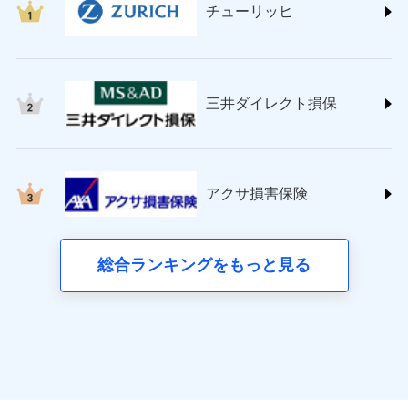
チューリッヒ保険会社 (https://www.zurich.co.jp/)
チューリッヒ
東京海上日動火災保険株式会社
(https://www.tokiomarine-nichido.co.jp/)
日新火災海上保険株式会社
(https://www.nisshinfire.co.jp/)
三井ダイレクト損保
ペット＆ファミリー損害保険株式会社
(https://www.petfamilyins.co.jp/)
三井住友海上火災保険株式会社 (https://www.ms-
ins.com/)
三井ダイレクト損害保険株式会社
アクサ損害保険
(https://www.mitsui-direct.co.jp/)
■生命保険
総合ランキングをもっと見る
アクサ生命保険株式会社
（https://www.axa.co.jp/）
SBI生命保険株式会社（https://www.sbilife.co.jp/）
FWD生命保険株式会社
（https://www.fwdlife.co.jp/）
ソニー生命保険株式会社
（https://www.sonylife.co.jp）