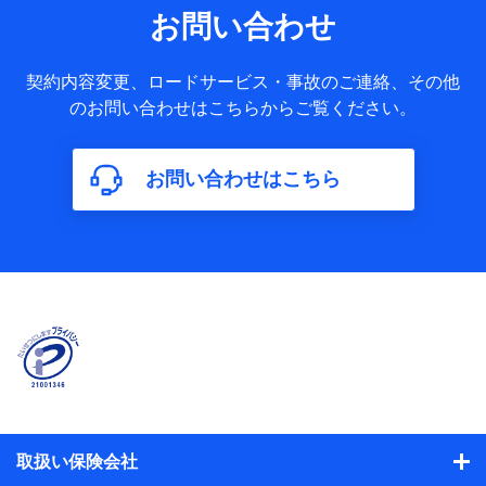
当社または株式会社NTTドコモ・フィナンシャルグループが
お問い合わせ
提供する保険関連サービスに関して取得し、又は保有する情
報。例として、見積請求受付時、資料請求受付時又はユーザ
ー登録受付時に提供いただいた情報（氏名、住所、生年月
契約内容変更、ロードサービス・事故のご連絡、その他
日、性別、保険契約者と被保険者の関係、保険加入の目的、
のお問い合わせはこちらからご覧ください。
保険商品の内容、保険料、保険料のお支払方法、車のメーカ
ーや走行距離などの情報、建物の構造や築年数などの情報、
ペットの種類や年齢など）及びお客様との応対記録（お客様
に提示した比較見積の試算結果情報、メールマガジンを提供
お問い合わせはこちら
した際のメール内容や送信履歴の情報及び保険の更改案内等
を提供した際のメール内容や送信履歴などの情報）が含まれ
ます。
保険契約情報
当社または株式会社NTTドコモ・フィナンシャルグループが
取得し、又は保有する保険契約に関する情報。例として、保
険契約者及び被保険者の氏名、住所、生年月日、性別、保険
契約者と被保険者の関係、保険加入の目的、保険商品の内
容、保険料、保険料のお支払方法、車のメーカーや走行距離
などの情報、建物の構造や築年数などの情報、ペットの種類
や年齢などの情報などが含まれます。
提供当事者から受領当事者が個人データを取得する方法
電子的・電磁的方法等
取扱い保険会社
【共同して利用する者の範囲】