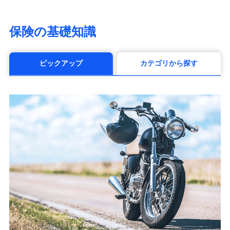
SOMPOひまわり生命保険株式会社
（https://www.himawari-life.co.jp/）
第一ネオ生命保険株式会社
保険の基礎知識
（https://neofirst.co.jp/）
大樹生命保険株式会社（https://www.taiju-
life.co.jp）
ピックアップ
カテゴリから探す
太陽生命保険株式会社（https://www.taiyo-
seimei.co.jp）
チューリッヒ生命保険株式会社
（https://www.zurichlife.co.jp/）
東京海上日動あんしん生命保険株式会社
（https://www.tmn-anshin.co.jp/）
なないろ生命保険株式会社
（https://www.nanairolife.co.jp/）
日本生命保険相互会社
（https://www.nissay.co.jp）
はなさく生命保険株式会社
（https://www.life8739.co.jp/）
マニュライフ生命保険株式会社
（https://www.manulife.co.jp/）
三井住友海上あいおい生命保険株式会社