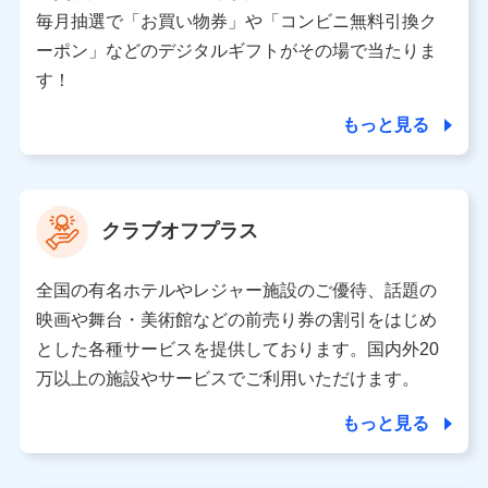
株式会社NTTドコモ 代表取締役社長 前田 義晃
毎月抽選で「お買い物券」や「コンビニ無料引換ク
ーポン」などのデジタルギフトがその場で当たりま
東京都中央区日本橋人形町2-14-10 アーバンネット日
本橋ビル 3F
す！
株式会社ドコモ・インシュアランス 代表取締役社
長 吉村 忠義
もっと見る
※ 当社および株式会社NTTドコモは、お客さまの情報
を利用させていただくにあたっては、「NTTドコモ パー
ソナルデータ憲章」に定める行動原則を順守します 。
クラブオフプラス
※ パーソナルデータダッシュボードの「第三者提供の
管理」の設定状態にかかわらず、共同利用する場合があ
ります。
全国の有名ホテルやレジャー施設のご優待、話題の
※ dポイントクラブ会員ではないお客さま（2019年12
映画や舞台・美術館などの前売り券の割引をはじめ
月11日以降、一度もdポイントクラブ会員であったこと
とした各種サービスを提供しております。国内外20
がないお客さまに限る）に関する、2019年12月10日以
万以上の施設やサービスでご利用いただけます。
前に取得した個人データは、こちら の利用目的の範囲内
に限って共同利用します。
もっと見る
当社は株式会社NTTドコモ・フィナンシャルグループ
との間で、以下のとおり個人データを共同利用しま