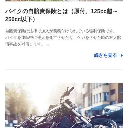
（https://www.msa-life.co.jp/）
バイクの自賠責保険とは（原付、125cc超～
メットライフ生命株式会社
(https://www.metlife.co.jp/)
250cc以下）
メディケア生命保険株式会社
（https://www.medicarelife.com/）
自賠責保険は法律で加入が義務付けられている強制保険です。
バイクを運転中に他人を死亡させたり、ケガをさせた時の対人賠
■少額短期保険
償事故を補償します。…
株式会社アシロ少額短期保険
(https://kailash.co.jp/)
続きを見る
SBIいきいき少額短期保険会社 (https://www.i-
sedai.com/)
SBIペット少額短期保険株式会社
(https://www.sbipet-ssi.co.jp/)
SBIリスタ少額短期保険会社
(https://www.jishin.co.jp/)
スマートプラス少額短期保険株式会社
（https://www.smartplus-insurance.com/）
チューリッヒ少額短期保険株式会社
(https://www.zurichssi.co.jp/)
Tokio Marine X少額短期保険株式会社