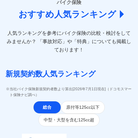
バイク保険
あいおいニッセイ同和損害保険株式会社
おすすめ人気ランキング
(https://www.aioinissaydowa.co.jp/)
アクサ損害保険株式会社 (https://www.axa-
direct.co.jp/)
人気ランキングを参考にバイク保険の比較・検討をして
アニコム損害保険株式会社 (https://www.anicom-
sompo.co.jp/)
みませんか？
「事故対応」や「特典」についても掲載し
東京海上ダイレクト損害保険株式会社
ております！
(https://www.e-design.net/)
AIG損害保険株式会社
(https://www.aig.co.jp/sonpo)
新規契約数人気ランキング
ＳＢＩ損害保険株式会社
(https://www.sbisonpo.co.jp/)
ジェイアイ傷害火災保険株式会社
当社バイク保険新規契約者数より算出[2026年7月1日現在]（ドコモスマー
(https://www.jihoken.co.jp/)
ト保険ナビ調べ）
ソニー損害保険株式会社
総合
原付等125cc以下
(https://www.sonysonpo.co.jp/)
損害保険ジャパン株式会社 (https://www.sompo-
中型・大型を含む125cc超
japan.co.jp/)
ＳＯＭＰＯダイレクト損害保険株式会社
(https://www.sompo-direct.co.jp/)