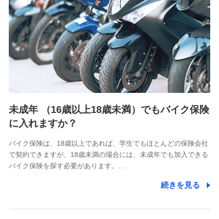
4.家族・友達紹介にて取得した個人情報
被紹介者への連絡、及び当社と取引のあるもしくは委託を受
けている保険会社・提携会社の保険その他に関する情報を提
供し、金融商品等の契約を勧奨するため
アンケートやキャンペーン等の実施のため
上記に係る連絡・手続き・管理等付帯業務を行うため
5.通話録音にて取得する情報
電話対応の品質向上およびお問合せ内容の正確な把握のため
未成年 （16歳以上18歳未満）でもバイク保険
に入れますか？
6.採用応募者の個人情報
採用選考および入社手続を実施するため
バイク保険は、18歳以上であれば、学生でもほとんどの保険会社
で契約できますが、18歳未満の場合には、未成年でも加入できる
7.社員（従業者）の個人情報
バイク保険を探す必要があります。…
人事･勤怠･健康・労務等の管理、給与支給、福利厚生・採用
続きを見る
退職関連処理等の各種手続きのため、当社と従業員または従
業員同士の連絡のため