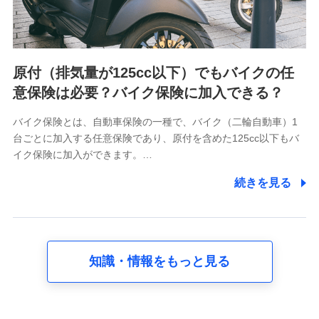
た情報（氏名、住所、生年月日、性別、保険契約者と被保険
者の関係、保険加入の目的、保険商品の内容、保険料、保険
料のお支払方法、車のメーカーや走行距離などの情報、建物
の構造や築年数などの情報、ペットの種類や年齢など）及び
お客様との応対記録 （お客様に提示した比較見積の試算結
原付（排気量が125cc以下）でもバイクの任
果情報、メールマガジンを提供した際のメール内容や送信履
歴の情報及び保険の更改案内等を提供した際のメール内容や
意保険は必要？バイク保険に加入できる？
送信履歴などの情報）が含まれます。
保険契約情報
バイク保険とは、自動車保険の一種で、バイク（二輪自動車）1
当社又は株式会社NTTドコモが取得し、又は保有する保険契
台ごとに加入する任意保険であり、原付を含めた125cc以下もバ
約に関する情報。例として、保険契約者及び被保険者の氏
名、住所、生年月日、性別、保険契約者と被保険者の関係、
イク保険に加入ができます。…
保険加入の目的、保険商品の内容、保険料、保険料のお支払
方法、車のメーカーや走行距離などの情報、建物の構造や築
続きを見る
年数などの情報、ペットの種類や年齢などの情報などが含ま
れます。
【共同して利用する者の範囲】
当社
知識・情報をもっと見る
株式会社NTTドコモ
【利用する者の利用目的】