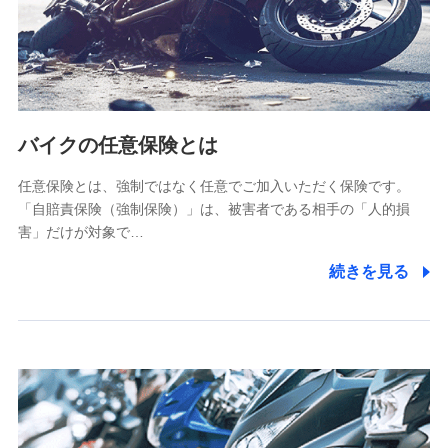
(https://www.tokiomarine-x.co.jp/)
ペットメディカルサポート株式会社
(https://pshoken.co.jp/)
リトルファミリー少額短期保険株式会社
(https://www.littlefamily-ssi.com/)
バイクの任意保険とは
2.共同募集を行う代理店から受領する個人情報
郵便、電話、およびＥメール等により、当社と取引のあるも
任意保険とは、強制ではなく任意でご加入いただく保険です。
しくは委託を受けている保険会社・提携会社の保険その他に
「自賠責保険（強制保険）」は、被害者である相手の「人的損
関する情報を提供し、金融商品等の契約を勧奨するため、ま
害」だけが対象で…
た維持管理等の委託業務遂行のため、またそれらに付帯、関
連する当社および提携会社のサービスを案内、提供するため
続きを見る
（なお、当社は複数の保険会社と取引があり、取得した個人
情報を取引のある他の保険会社の商品・サービスをご提案す
るために利用させていただくことがあります。）
上記に係る連絡・手続き・管理等付帯業務を行うため
3.セミナー募集サイトから取得した個人情報
各種セミナーの案内、開催のため
上記に係る連絡・手続き・管理等付帯業務を行うため