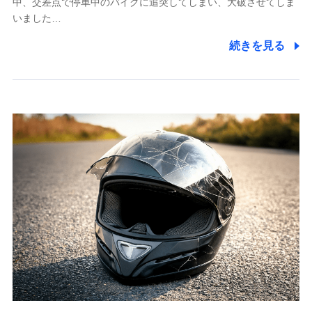
中、交差点で停車中のバイクに追突してしまい、大破させてしま
個人情報保護管理者の職名、連絡先
いました…
株式会社ドコモ・インシュアランス 営業部長
続きを見る
〒103-0013 東京都中央区日本橋人形町2-14-10 アー
バンネット日本橋ビル 3F
株式会社ドコモ・インシュアランス
個人情報の第三者提供について
当社ではご本人の同意がある場合または法令に基づく場
合を除き、第三者に提供いたしません。
業務の委託
当社は利用目的の達成に必要な範囲内において個人情報
の取り扱いの全部または一部を委託する場合がありま
す。
個人データの共同利用
当社は株式会社NTTドコモとの間で、以下のとおり個
人データを共同利用します。