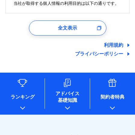
当社が取得する個人情報の利用目的は以下の通りです。
1.見積請求受付時、資料請求受付時、ユーザー登録受
付時
全文表示
ユーザー登録受付および、管理のため
郵便、電話、およびＥメール等により、当社と取引のあるも
しくは委託を受けている保険会社・提携会社の保険その他に
利用規約
関する情報を提供し、金融商品等の契約を勧奨するため、ま
プライバシーポリシー
た維持管理等の委託業務遂行のため、またそれらに付帯、関
連する当社および提携会社のサービスを案内、提供するため
（なお、当社は複数の保険会社と取引があり、取得した個人
情報を取引のある他の保険会社の商品・サービスをご提案す
るために利用させていただくことがあります。）
各種セミナーの開催のため
コンサルティングサービスの実施のため
アドバイス
アンケートやキャンペーン等の実施のため
ランキング
契約者特典
基礎知識
上記に係る案内・手続き・管理等付帯業務を行うため
* 当社が委託を受けている保険会社の情報は、保険会社
のホームページに掲載しておりますので、ご確認くださ
い。
■損害保険