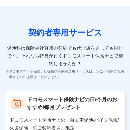
当社又は株式会社NTTドコモが提供する保険関連サービスに
おけるユーザ登録受付および管理のため
当社又は株式会社NTTドコモと取引のあるもしくは委託を受
けている保険会社・提携会社の保険その他に関する情報を提
供するため、また維持管理等の委託業務遂行のため、またそ
れらに付帯、関連する当社、株式会社NTTドコモおよび提携
契約者専用サービス
会社のサービスを案内、提供するため
（各サービスで取得したサービス利用履歴、ウェブサイトの
閲覧履歴、購買履歴、ご契約内容等のパーソナルデータを分
保険料は保険会社直接の契約でも代理店を通しても同じ
析して、お客さまの趣味・嗜好・傾向に応じたサービス・商
です。
それなら特典が付くドコモスマート保険ナビで契
品等に関するご提案や広告の配信等を行うことがありま
す。）
約しませんか？
各種セミナーの開催のため
ドコモスマート保険ナビ提供の契約者専用サービスは、ソニー損保ご契約
コンサルティングサービスの実施のため
者さまへの提供はございません。
アンケートやキャンペーン等の実施のため
上記に係る案内・手続き・管理等付帯業務を行うため
【当該個人データの管理について責任を有する者の名
ドコモスマート保険ナビの日/今月のお
称・住所・代表者名】
すすめ/毎月プレゼント
当該個人データを取り扱う各共同利用者（詳細は次のと
おり）
ドコモスマート保険ナビの「自動車保険/バイク保険/
東京都千代田区永田町2丁目11番1号 山王パークタワー
火災保険」のご契約者さま限定！