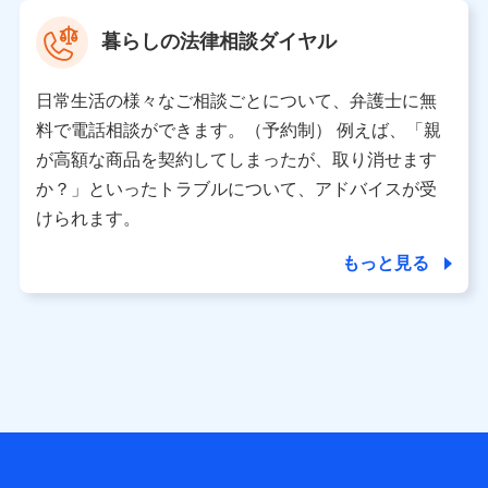
す。
暮らしの法律相談ダイヤル
【共同して利用される利用データの項目】
当社または株式会社NTTドコモ・フィナンシャルグルー
日常生活の様々なご相談ごとについて、弁護士に無
プがサービス提供等を通じて取得した、以下の情報など
料で電話相談ができます。（予約制） 例えば、「親
の個人データ
が高額な商品を契約してしまったが、取り消せます
基本情報
か？」といったトラブルについて、アドバイスが受
氏名、電話番号、メールアドレス、お客さまの識別子、属
けられます。
性、連絡先、dポイントサービスのご利用に関する情報。例
として、dポイントカード番号、性別、年齢、家族構成、住
もっと見る
所、dポイント残高、dポイント利用履歴などが含まれます。
利用情報
当社または株式会社NTTドコモ・フィナンシャルグループが
提供する各種サービスなどのご契約・ご利用などに関する情
報。例として、当社または株式会社NTTドコモ・フィナンシ
ャルグループが提供する各種サービスのご契約状態・ご利用
履歴インターネット利用時の行動に関する情報、アプリケー
ション利用時の行動に関する情報、購入されたサービスや商
品の名称・購入場所・決済に関する情報、アンケートの回答
に関する情報などが含まれます。
保険関連サービス情報