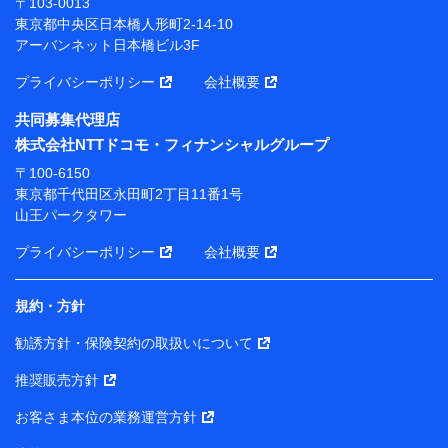
〒103-0013
東京都中央区日本橋人形町2-14-10
【当該個人データの管理について責任を有する者の名
アーバンネット日本橋ビル3F
称・住所・代表者名】
プライバシーポリシー
会社概要
当該個人データを取り扱う各共同利用者（詳細は次のと
おり）
共同募集代理店
東京都千代田区永田町2丁目11番1号 山王パークタワー
株式会社NTTドコモ・フィナンシャルグループ
株式会社NTTドコモ・フィナンシャルグループ 代表取
〒100-6150
締役社長 廣井 孝史
東京都千代田区永田町2丁目11番1号
山王パークタワー
東京都中央区日本橋人形町2-14-10 アーバンネット日
本橋ビル 3F
プライバシーポリシー
会社概要
株式会社ドコモ・インシュアランス 代表取締役社
長 吉村 忠義
規約・方針
また当社は、オンライン面談による保険のご相談にあた
勧誘方針・保険契約の取扱いについて
って、以下の提携代理店とお客様の個人データを共同利
用することがあります。
推奨販売方針
1. 共同利用する個人データの項目
お客さま本位の業務運営方針