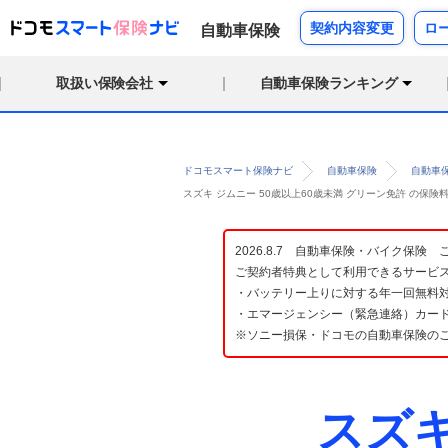
契約内容変更
ロ
自動車保険
取扱い保険会社
自動車保険ランキング
ドコモスマート保険ナビ
自動車保険
自動車
スズキ ジムニー 50歳以上60歳未満 グリーン免許 の保
2026.8.7 自動車保険・バイク保
ご契約者特典として利用できるサービ
・バッテリー上りに対する年一回無料対
・エマージェンシー（緊急連絡）カード
※ソニー損保・ドコモの自動車保険の
スズ