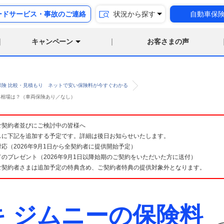
ードサービス・事故のご連絡
状況から探す
自動車保
キャンペーン
お客さまの声
保険 比較・見積もり ネットで安い保険料が今すぐわかる
険料相場は？（車両保険あり／なし）
険 ご契約者並びにご検討中の皆様へ
スに下記を追加する予定です。詳細は後日お知らせいたします。
応（2026年9月1日から全契約者に提供開始予定）
のプレゼント（2026年9月1日以降始期のご契約をいただいた方に送付）
ご契約者さまは追加予定の特典含め、ご契約者特典の提供対象外となります。
キ ジムニーの保険料