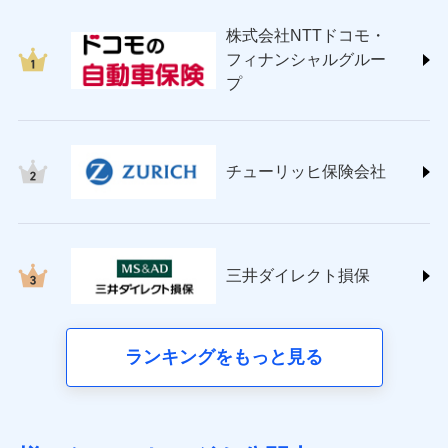
japan.co.jp/)
株式会社NTTドコモ・
ＳＯＭＰＯダイレクト損害保険株式会社
フィナンシャルグルー
(https://www.sompo-direct.co.jp/)
プ
チューリッヒ保険会社 (https://www.zurich.co.jp/)
東京海上日動火災保険株式会社
(https://www.tokiomarine-nichido.co.jp/)
日新火災海上保険株式会社
チューリッヒ保険会社
(https://www.nisshinfire.co.jp/)
ペット＆ファミリー損害保険株式会社
(https://www.petfamilyins.co.jp/)
三井住友海上火災保険株式会社 (https://www.ms-
ins.com/)
三井ダイレクト損保
三井ダイレクト損害保険株式会社
(https://www.mitsui-direct.co.jp/)
■生命保険
ランキングをもっと見る
アクサ生命保険株式会社（https://www.axa.co.jp/）
SBI生命保険株式会社（https://www.sbilife.co.jp/）
FWD生命保険株式会社（https://www.fwdlife.co.jp/）
ソニー生命保険株式会社