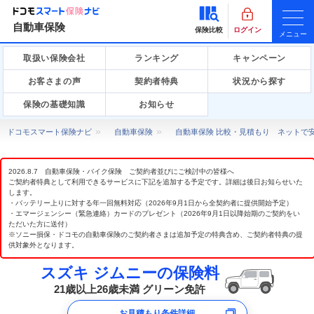
自動車保険
保険比較
ログイン
メニュー
取扱い保険会社
ランキング
キャンペーン
お客さまの声
契約者特典
状況から探す
保険の基礎知識
お知らせ
ドコモスマート保険ナビ
自動車保険
自動車保険 比較・見積もり ネットで
2026.8.7 自動車保険・バイク保険 ご契約者並びにご検討中の皆様へ
ご契約者特典として利用できるサービスに下記を追加する予定です。詳細は後日お知らせいた
します。
・バッテリー上りに対する年一回無料対応（2026年9月1日から全契約者に提供開始予定）
・エマージェンシー（緊急連絡）カードのプレゼント（2026年9月1日以降始期のご契約をい
ただいた方に送付）
※ソニー損保・ドコモの自動車保険のご契約者さまは追加予定の特典含め、ご契約者特典の提
供対象外となります。
スズキ ジムニーの保険料
21歳以上26歳未満 グリーン免許
お見積もり条件詳細