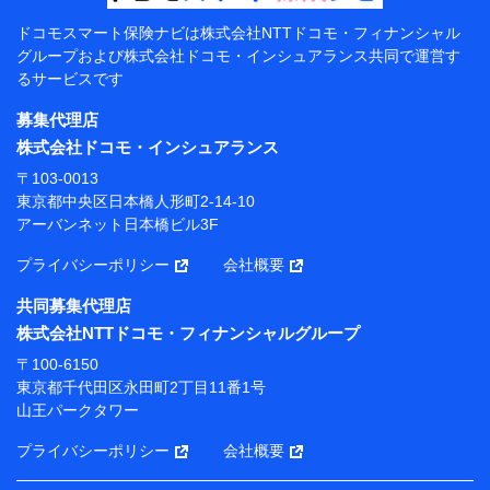
【共同して利用する者の範囲】
ドコモスマート保険ナビは
株式会社NTTドコモ・フィナンシャル
グループおよび
株式会社ドコモ・インシュアランス共同で
運営す
当社
るサービスです
株式会社NTTドコモ・フィナンシャルグループ
募集代理店
【利用目的】
株式会社ドコモ・インシュアランス
当社または株式会社NTTドコモ・フィナンシャルグルー
〒103-0013
プが提供する保険関連サービスにおけるユーザー登録受
東京都中央区日本橋人形町2-14-10
付および管理のため
アーバンネット日本橋ビル3F
当社または株式会社NTTドコモ・フィナンシャルグルー
プと取引のあるもしくは委託を受けている保険会社・提
プライバシーポリシー
会社概要
携会社の保険その他に関する情報を提供するため、また
維持管理等の委託業務遂行のため、またそれらに付帯、
共同募集代理店
関連する当社または株式会社NTTドコモ・フィナンシャ
株式会社NTTドコモ・フィナンシャルグループ
ルグループおよび提携会社のサービスを案内、提供する
ため
〒100-6150
（各サービスで取得したサービス利用履歴、ウェブサイ
東京都千代田区永田町2丁目11番1号
トの閲覧履歴、購買履歴、ご契約内容等のパーソナルデ
山王パークタワー
ータを分析して、お客さまの趣味・嗜好・傾向に応じた
サービス・商品等に関するご提案や広告の配信等を行う
プライバシーポリシー
会社概要
ことがあります。）
各種セミナーの開催のため