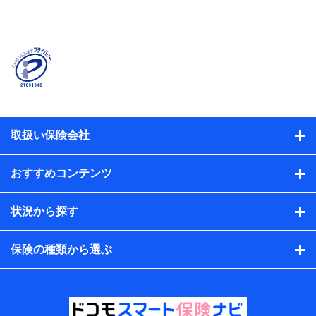
当社または株式会社NTTドコモ・フィナンシャルグルー
プが提供する保険関連サービスに関して取得し、又は保
有する情報。例として、見積請求受付時、資料請求受付
時又はユーザー登録受付時に提供いただいた情報（氏
名、住所、生年月日、性別、保険契約者と被保険者の関
係、保険加入の目的、保険商品の内容、保険料、保険料
のお支払方法、車のメーカーや走行距離などの情報、建
物の構造や築年数などの情報、ペットの種類や年齢な
ど）及びお客様との応対記録（お客様に提示した比較見
積の試算結果情報、メールマガジンを提供した際のメー
取扱い保険会社
ル内容や送信履歴の情報及び保険の更改案内等を提供し
た際のメール内容や送信履歴などの情報）が含まれま
す。
おすすめコンテンツ
保険契約情報
当社または株式会社NTTドコモ・フィナンシャルグルー
プが取得し、又は保有する保険契約に関する情報。例と
状況から探す
して、保険契約者及び被保険者の氏名、住所、生年月
日、性別、保険契約者と被保険者の関係、保険加入の目
的、保険商品の内容、保険料、保険料のお支払方法、車
保険の種類から選ぶ
のメーカーや走行距離などの情報、建物の構造や築年数
などの情報、ペットの種類や年齢などの情報などが含ま
れます。
提供当事者から受領当事者が個人データを取得する方法
電子的・電磁的方法等