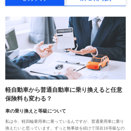
メットライフ生命株式会社(https://www.metlife.co.jp/)
メディケア生命保険株式会社
（https://www.medicarelife.com/）
■少額短期保険
株式会社アシロ少額短期保険 (https://kailash.co.jp/)
SBIいきいき少額短期保険会社 (https://www.i-
sedai.com/)
SBIペット少額短期保険株式会社 (https://www.sbipet-
ssi.co.jp/)
SBIリスタ少額短期保険会社
(https://www.jishin.co.jp/)
スマートプラス少額短期保険株式会社
（https://www.smartplus-insurance.com/）
軽自動車から普通自動車に乗り換えると任意
チューリッヒ少額短期保険株式会社
保険料も変わる？
(https://www.zurichssi.co.jp/)
Tokio Marine X少額短期保険株式会社
(https://www.tokiomarine-x.co.jp/)
車の乗り換えと等級について
ペットメディカルサポート株式会社
私は今、軽四輪乗用車に乗っているんですが、普通乗用車に乗り
(https://pshoken.co.jp/)
換えたいと思っています。ずっと無事故を続けて現在16等級なの
リトルファミリー少額短期保険株式会社