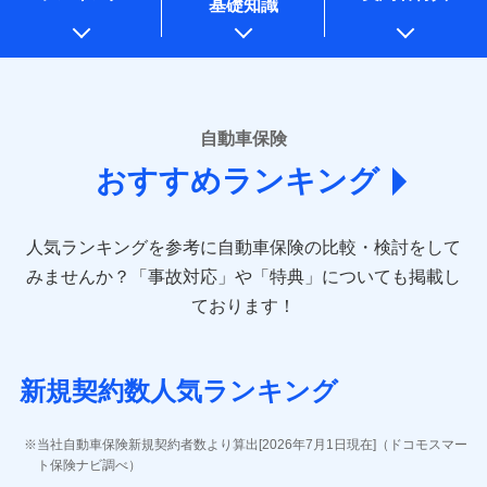
基礎知識
上記に係る案内・手続き・管理等付帯業務を行うため
* 当社が委託を受けている保険会社の情報は、保険会社のホ
ームページに掲載しておりますので、ご確認ください。
■損害保険
あいおいニッセイ同和損害保険株式会社
自動車保険
(https://www.aioinissaydowa.co.jp/)
おすすめランキング
アクサ損害保険株式会社 (https://www.axa-
direct.co.jp/)
アニコム損害保険株式会社 (https://www.anicom-
人気ランキングを参考に自動車保険の比較・検討をして
sompo.co.jp/)
東京海上ダイレクト損害保険株式会社 (https://www.e-
みませんか？
「事故対応」や「特典」についても掲載し
design.net/)
ております！
AIG損害保険株式会社 (https://www.aig.co.jp/sonpo)
ＳＢＩ損害保険株式会社
(https://www.sbisonpo.co.jp/)
新規契約数人気ランキング
ジェイアイ傷害火災保険株式会社
(https://www.jihoken.co.jp/)
ソニー損害保険株式会社
当社自動車保険新規契約者数より算出[2026年7月1日現在]（ドコモスマー
(https://www.sonysonpo.co.jp/)
ト保険ナビ調べ）
損害保険ジャパン株式会社 (https://www.sompo-