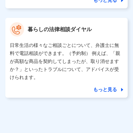
もっと見る
東京都中央区日本橋人形町2-14-10 アーバンネット日本橋
ビル 3F
株式会社ドコモ・インシュアランス 代表取締役社長 吉
村 忠義
暮らしの法律相談ダイヤル
※ 当社および株式会社NTTドコモは、お客さまの情報を利
用させていただくにあたっては、「NTTドコモ パーソナル
日常生活の様々なご相談ごとについて、弁護士に無
データ憲章」に定める行動原則を順守します 。
※ パーソナルデータダッシュボードの「第三者提供の管
料で電話相談ができます。（予約制） 例えば、「親
理」の設定状態にかかわらず、共同利用する場合がありま
が高額な商品を契約してしまったが、取り消せます
す。
か？」といったトラブルについて、アドバイスが受
※ dポイントクラブ会員ではないお客さま（2019年12月11
けられます。
日以降、一度もdポイントクラブ会員であったことがないお
客さまに限る）に関する、2019年12月10日以前に取得した
もっと見る
個人データは、こちら の利用目的の範囲内に限って共同利
用します。
当社は株式会社NTTドコモ・フィナンシャルグループ
との間で、以下のとおり個人データを共同利用しま
す。