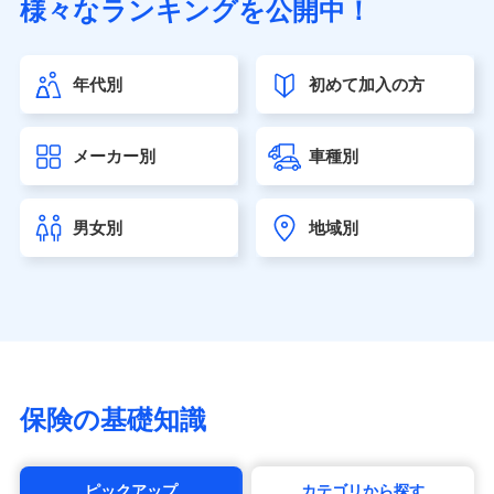
様々なランキングを公開中！
（https://www.sonylife.co.jp）
SOMPOひまわり生命保険株式会社
（https://www.himawari-life.co.jp/）
年代別
初めて加入の方
第一ネオ生命保険株式会社（https://neofirst.co.jp/）
大樹生命保険株式会社（https://www.taiju-life.co.jp）
太陽生命保険株式会社（https://www.taiyo-
メーカー別
車種別
seimei.co.jp）
チューリッヒ生命保険株式会社
（https://www.zurichlife.co.jp/）
男女別
地域別
東京海上日動あんしん生命保険株式会社
（https://www.tmn-anshin.co.jp/）
なないろ生命保険株式会社
（https://www.nanairolife.co.jp/）
日本生命保険相互会社（https://www.nissay.co.jp）
はなさく生命保険株式会社
（https://www.life8739.co.jp/）
マニュライフ生命保険株式会社
保険の基礎知識
（https://www.manulife.co.jp/）
三井住友海上あいおい生命保険株式会社
（https://www.msa-life.co.jp/）
ピックアップ
カテゴリから探す