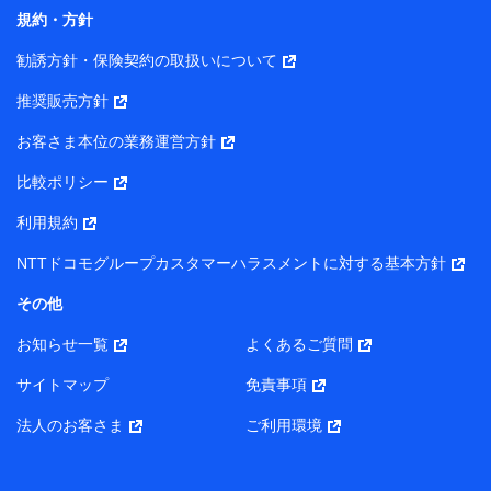
コンサルティングサービスの実施のため
規約・方針
アンケートやキャンペーン等の実施のため
上記に係る案内・手続き・管理等付帯業務を行うため
勧誘方針・保険契約の取扱いについて
【当該個人データの管理について責任を有する者の名称・住
推奨販売方針
所・代表者名】
お客さま本位の業務運営方針
当該個人データを取り扱う各共同利用者（詳細は次のとお
り）
比較ポリシー
東京都千代田区永田町2丁目11番1号 山王パークタワー
利用規約
株式会社NTTドコモ・フィナンシャルグループ 代表取締役
社長 廣井 孝史
NTTドコモグループカスタマーハラスメントに対する基本方針
東京都中央区日本橋人形町2-14-10 アーバンネット日本橋
その他
ビル 3F
お知らせ一覧
よくあるご質問
株式会社ドコモ・インシュアランス 代表取締役社長 吉
村 忠義
サイトマップ
免責事項
また当社は、オンライン面談による保険のご相談にあたっ
法人のお客さま
ご利用環境
て、以下の提携代理店とお客様の個人データを共同利用する
ことがあります。