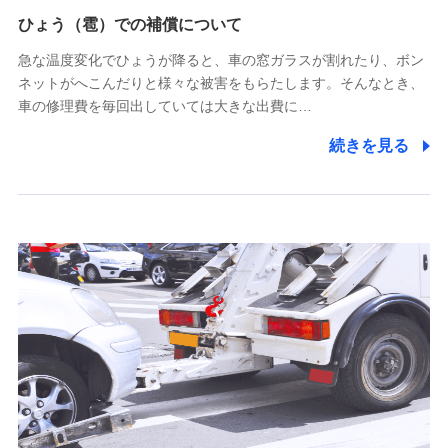
供し、金融商品等の契約を勧奨するため
ひょう（雹）での補償について
アンケートやキャンペーン等の実施のため
上記に係る連絡・手続き・管理等付帯業務を行うため
急な温度変化でひょうが降ると、車の窓ガラスが割れたり、ボン
ネットがへこんだりと様々な被害をもらたします。そんなとき、
5.通話録音にて取得する情報
車の修理費を毎回出していては大きな出費に…
電話対応の品質向上およびお問合せ内容の正確な把握のため
続きを見る
6.採用応募者の個人情報
採用選考および入社手続を実施するため
7.社員（従業者）の個人情報
人事･勤怠･健康・労務等の管理、給与支給、福利厚生・採用
退職関連処理等の各種手続きのため、当社と従業員または従
業員同士の連絡のため
8.取引先個人情報
取引先としての選定業務、営業情報の提供業務、契約締結手
続き業務、取引管理業務、およびこれらに準ずる業務の遂行
のため