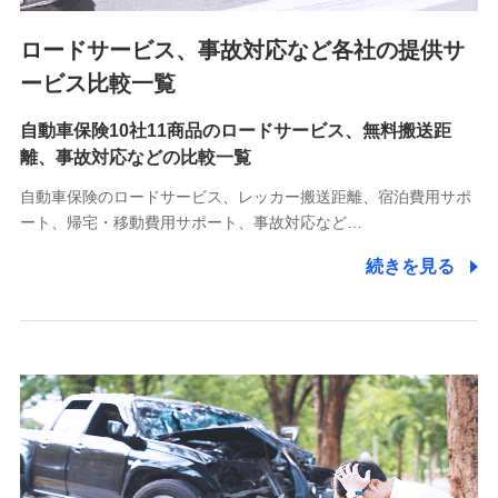
ロードサービス、事故対応など各社の提供サ
9.お問い合わせ情報
各種お問い合わせに対応するため
ービス比較一覧
自動車保険10社11商品のロードサービス、無料搬送距
10.受託業務の 個人情報
離、事故対応などの比較一覧
受託業務の遂行およびこれらに準ずる業務の遂行のため
自動車保険のロードサービス、レッカー搬送距離、宿泊費用サポ
11.マイカー通勤管理クラウド並びに法人向けASPサー
ート、帰宅・移動費用サポート、事故対応など…
ビスに関してのお問い合わせ情報
続きを見る
各種お問い合わせに対応するため
当社のサービスに関する情報提供や、皆様に有用なお知らせ
をお送りするため
アンケートの送付のため
当社のサービスや媒体の運営改善に必要なデータを解析し、
分析するため
当社の対応品質向上やお問い合わせ内容の正確な把握のため
個人情報保護管理者の職名、連絡先
株式会社ドコモ・インシュアランス 営業部長
〒103-0013 東京都中央区日本橋人形町2-14-10 アーバン