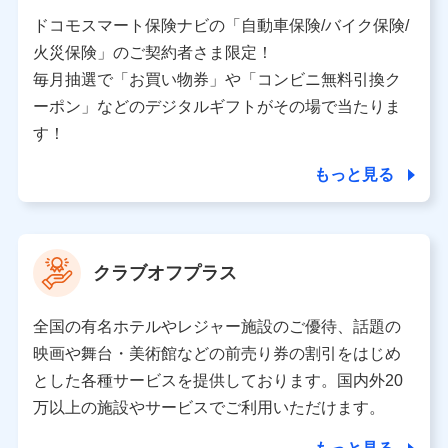
当社又は株式会社NTTドコモと取引のあるもしくは委託
を受けている保険会社・提携会社の保険その他に関する
ドコモスマート保険ナビの「自動車保険/バイク保険/
情報を提供するため、また維持管理等の委託業務遂行の
火災保険」のご契約者さま限定！
ため、またそれらに付帯、関連する当社、株式会社NTT
ドコモおよび提携会社のサービスを案内、提供するため
毎月抽選で「お買い物券」や「コンビニ無料引換ク
（各サービスで取得したサービス利用履歴、ウェブサイ
ーポン」などのデジタルギフトがその場で当たりま
トの閲覧履歴、購買履歴、ご契約内容等のパーソナルデ
ータを分析して、お客さまの趣味・嗜好・傾向に応じた
す！
サービス・商品等に関するご提案や広告の配信等を行う
ことがあります。）
もっと見る
各種セミナーの開催のため
コンサルティングサービスの実施のため
アンケートやキャンペーン等の実施のため
上記に係る案内・手続き・管理等付帯業務を行うため
クラブオフプラス
【当該個人データの管理について責任を有する者の名称・住
所・代表者名】
全国の有名ホテルやレジャー施設のご優待、話題の
当該個人データを取り扱う各共同利用者（詳細は次のとお
映画や舞台・美術館などの前売り券の割引をはじめ
り）
とした各種サービスを提供しております。国内外20
東京都千代田区永田町2丁目11番1号 山王パークタワー
万以上の施設やサービスでご利用いただけます。
株式会社NTTドコモ 代表取締役社長 前田 義晃