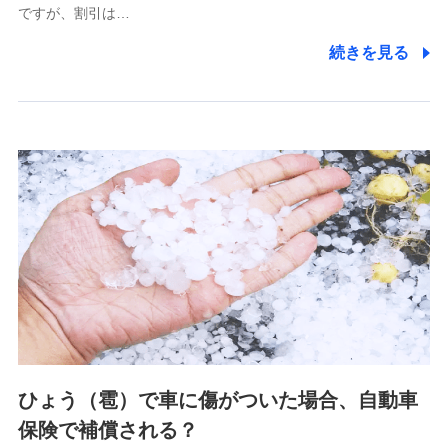
ですが、割引は…
(https://www.littlefamily-ssi.com/)
続きを見る
2.共同募集を行う代理店から受領する個人情報
郵便、電話、およびＥメール等により、当社と取引のあるも
しくは委託を受けている保険会社・提携会社の保険その他に
関する情報を提供し、金融商品等の契約を勧奨するため、ま
た維持管理等の委託業務遂行のため、またそれらに付帯、関
連する当社および提携会社のサービスを案内、提供するため
（なお、当社は複数の保険会社と取引があり、取得した個人
情報を取引のある他の保険会社の商品・サービスをご提案す
るために利用させていただくことがあります。）
上記に係る連絡・手続き・管理等付帯業務を行うため
3.セミナー募集サイトから取得した個人情報
各種セミナーの案内、開催のため
上記に係る連絡・手続き・管理等付帯業務を行うため
4.家族・友達紹介にて取得した個人情報
ひょう（雹）で車に傷がついた場合、自動車
被紹介者への連絡、及び当社と取引のあるもしくは委託を受
保険で補償される？
けている保険会社・提携会社の保険その他に関する情報を提