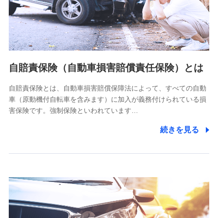
ネット日本橋ビル 3F
株式会社ドコモ・インシュアランス
個人情報の第三者提供について
当社ではご本人の同意がある場合または法令に基づく場合を
自賠責保険（自動車損害賠償責任保険）とは
除き、第三者に提供いたしません。
自賠責保険とは、自動車損害賠償保障法によって、すべての自動
業務の委託
車（原動機付自転車を含みます）に加入が義務付けられている損
当社は利用目的の達成に必要な範囲内において個人情報の取
害保険です。強制保険といわれています…
り扱いの全部または一部を委託する場合があります。
続きを見る
個人データの共同利用
当社は株式会社NTTドコモとの間で、以下のとおり個
人データを共同利用します。
【共同して利用される利用データの項目】
当社又は株式会社NTTドコモがサービス提供等を通じて取得
した、以下の情報などの個人データ