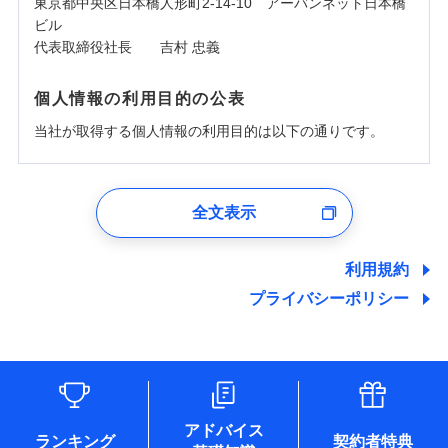
東京都中央区日本橋人形町2-14-10 アーバンネット日本橋
ビル
代表取締役社長 吉村 忠義
個人情報の利用目的の公表
当社が取得する個人情報の利用目的は以下の通りです。
1.見積請求受付時、資料請求受付時、ユーザー登録受
付時
全文表示
ユーザー登録受付および、管理のため
郵便、電話、およびＥメール等により、当社と取引のあるも
しくは委託を受けている保険会社・提携会社の保険その他に
利用規約
関する情報を提供し、金融商品等の契約を勧奨するため、ま
プライバシーポリシー
た維持管理等の委託業務遂行のため、またそれらに付帯、関
連する当社および提携会社のサービスを案内、提供するため
（なお、当社は複数の保険会社と取引があり、取得した個人
情報を取引のある他の保険会社の商品・サービスをご提案す
るために利用させていただくことがあります。）
各種セミナーの開催のため
コンサルティングサービスの実施のため
アドバイス
アンケートやキャンペーン等の実施のため
ランキング
契約者特典