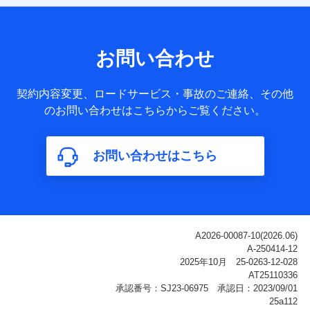
【共同して利用される利用データの項目】
当社または株式会社NTTドコモ・フィナンシャルグループが
サービス提供等を通じて取得した、以下の情報などの個人デ
お問い合わせ
ータ
基本情報
契約内容変更、ロードサービス・事故のご連絡、その他
氏名、電話番号、メールアドレス、お客さまの識別子、
のお問い合わせはこちらからご覧ください。
属性、連絡先、dポイントサービスのご利用に関する情
報。例として、dポイントカード番号、性別、年齢、家族
構成、住所、dポイント残高、dポイント利用履歴などが
お問い合わせはこちら
含まれます。
利用情報
当社または株式会社NTTドコモ・フィナンシャルグルー
プが提供する各種サービスなどのご契約・ご利用などに
関する情報。例として、当社または株式会社NTTドコ
モ・フィナンシャルグループが提供する各種サービスの
ご契約状態・ご利用履歴インターネット利用時の行動に
関する情報、アプリケーション利用時の行動に関する情
報、購入されたサービスや商品の名称・購入場所・決済
に関する情報、アンケートの回答に関する情報などが含
まれます。
保険関連サービス情報