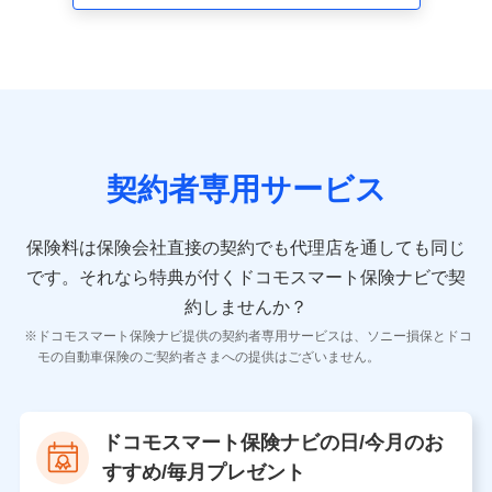
走行距離などの情報、建物の構造や築年数などの情報、
ペットの種類や年齢など）及びお客様との応対記録 （お
客様に提示した比較見積の試算結果情報、メールマガジ
ンを提供した際のメール内容や送信履歴の情報及び保険
の更改案内等を提供した際のメール内容や送信履歴など
の情報）が含まれます。
保険契約情報
当社又は株式会社NTTドコモが取得し、又は保有する保
険契約に関する情報。例として、保険契約者及び被保険
契約者専用サービス
者の氏名、住所、生年月日、性別、保険契約者と被保険
者の関係、保険加入の目的、保険商品の内容、保険料、
保険料のお支払方法、車のメーカーや走行距離などの情
保険料は保険会社直接の契約でも代理店を通しても同じ
報、建物の構造や築年数などの情報、ペットの種類や年
齢などの情報などが含まれます。
です。
それなら特典が付くドコモスマート保険ナビで契
約しませんか？
【共同して利用する者の範囲】
ドコモスマート保険ナビ提供の契約者専用サービスは、ソニー損保とドコ
当社
モの自動車保険のご契約者さまへの提供はございません。
株式会社NTTドコモ
【利用する者の利用目的】
ドコモスマート保険ナビの日/今月のお
当社又は株式会社NTTドコモが提供する保険関連サービ
すすめ/毎月プレゼント
スにおけるユーザ登録受付および管理のため