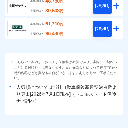
48,780
円
車両保険なし
お見積り
80,508
円
車両保険あり
61,210
円
車両保険なし
お見積り
96,430
円
車両保険あり
こちらでご案内しております保険料は概算であり、実際にご契約い
ただける保険料とは異なります。また保険会社によって補償内容や
特約名称なども異なる場合がございます。あらかじめご了承くださ
い。
人気順については当社
新規契約者数よ
り算出[
年
月
日現在]（ドコモスマート保険
ナビ調べ）