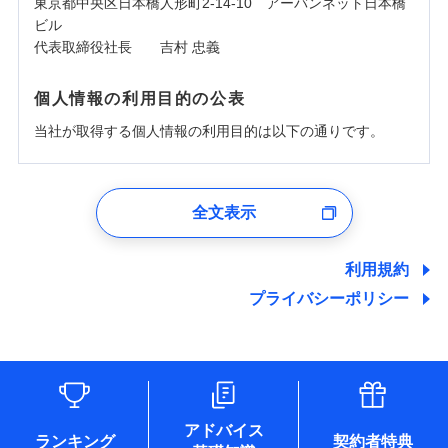
東京都中央区日本橋人形町2-14-10 アーバンネット日本橋
ビル
代表取締役社長 吉村 忠義
個人情報の利用目的の公表
当社が取得する個人情報の利用目的は以下の通りです。
1.見積請求受付時、資料請求受付時、ユーザー登録受
付時
全文表示
ユーザー登録受付および、管理のため
郵便、電話、およびＥメール等により、当社と取引のあるも
しくは委託を受けている保険会社・提携会社の保険その他に
利用規約
関する情報を提供し、金融商品等の契約を勧奨するため、ま
プライバシーポリシー
た維持管理等の委託業務遂行のため、またそれらに付帯、関
連する当社および提携会社のサービスを案内、提供するため
（なお、当社は複数の保険会社と取引があり、取得した個人
情報を取引のある他の保険会社の商品・サービスをご提案す
るために利用させていただくことがあります。）
各種セミナーの開催のため
コンサルティングサービスの実施のため
アドバイス
アンケートやキャンペーン等の実施のため
ランキング
契約者特典