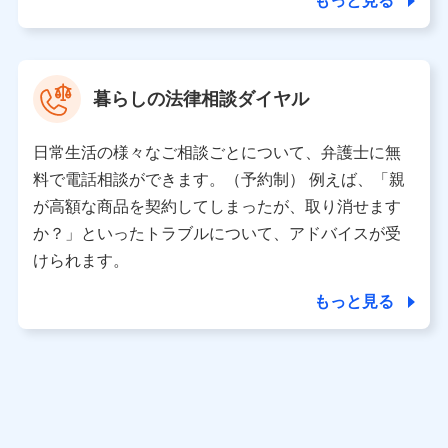
もっと見る
東京都中央区日本橋人形町2-14-10 アーバンネット日本橋
ビル 3F
株式会社ドコモ・インシュアランス 代表取締役社長 吉
村 忠義
暮らしの法律相談ダイヤル
※ 当社および株式会社NTTドコモは、お客さまの情報を利
用させていただくにあたっては、「NTTドコモ パーソナル
日常生活の様々なご相談ごとについて、弁護士に無
データ憲章」に定める行動原則を順守します 。
※ パーソナルデータダッシュボードの「第三者提供の管
料で電話相談ができます。（予約制） 例えば、「親
理」の設定状態にかかわらず、共同利用する場合がありま
が高額な商品を契約してしまったが、取り消せます
す。
か？」といったトラブルについて、アドバイスが受
※ dポイントクラブ会員ではないお客さま（2019年12月11
けられます。
日以降、一度もdポイントクラブ会員であったことがないお
客さまに限る）に関する、2019年12月10日以前に取得した
もっと見る
個人データは、こちら の利用目的の範囲内に限って共同利
用します。
当社は株式会社NTTドコモ・フィナンシャルグループ
との間で、以下のとおり個人データを共同利用しま
す。