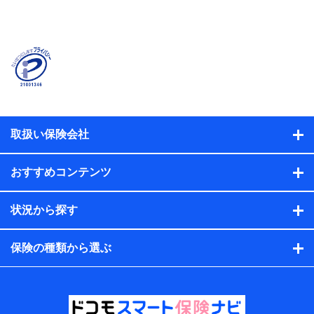
当社または株式会社NTTドコモ・フィナンシャルグルー
プが提供する保険関連サービスに関して取得し、又は保
有する情報。例として、見積請求受付時、資料請求受付
時又はユーザー登録受付時に提供いただいた情報（氏
名、住所、生年月日、性別、保険契約者と被保険者の関
係、保険加入の目的、保険商品の内容、保険料、保険料
のお支払方法、車のメーカーや走行距離などの情報、建
物の構造や築年数などの情報、ペットの種類や年齢な
ど）及びお客様との応対記録（お客様に提示した比較見
積の試算結果情報、メールマガジンを提供した際のメー
取扱い保険会社
ル内容や送信履歴の情報及び保険の更改案内等を提供し
た際のメール内容や送信履歴などの情報）が含まれま
す。
おすすめコンテンツ
保険契約情報
当社または株式会社NTTドコモ・フィナンシャルグルー
プが取得し、又は保有する保険契約に関する情報。例と
状況から探す
して、保険契約者及び被保険者の氏名、住所、生年月
日、性別、保険契約者と被保険者の関係、保険加入の目
的、保険商品の内容、保険料、保険料のお支払方法、車
保険の種類から選ぶ
のメーカーや走行距離などの情報、建物の構造や築年数
などの情報、ペットの種類や年齢などの情報などが含ま
れます。
提供当事者から受領当事者が個人データを取得する方法
電子的・電磁的方法等