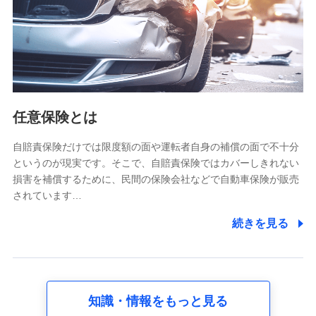
基本情報
氏名、電話番号、メールアドレス、お客さまの識別子、
属性、連絡先、dポイントサービスのご利用に関する情
報。例として、dポイントカード番号、性別、年齢、家族
構成、住所、dポイント残高、dポイント利用履歴などが
含まれます。
利用情報
任意保険とは
当社又は株式会社NTTドコモが提供する各種サービスな
どのご契約・ご利用などに関する情報。例として、当社
又は株式会社NTTドコモが提供する各種サービスのご契
自賠責保険だけでは限度額の面や運転者自身の補償の面で不十分
約状態・ご利用履歴インターネット利用時の行動に関す
というのが現実です。そこで、自賠責保険ではカバーしきれない
る情報、アプリケーション利用時の行動に関する情報、
損害を補償するために、民間の保険会社などで自動車保険が販売
購入されたサービスや商品の名称・購入場所・決済に関
されています…
する情報、アンケートの回答に関する情報などが含まれ
ます。
続きを見る
保険関連サービス情報
当社又は株式会社NTTドコモが提供する保険関連サービ
スに関して取得し、又は保有する情報。例として、見積
請求受付時、資料請求受付時又はユーザー登録受付時に
提供いただいた情報（氏名、住所、生年月日、性別、保
険契約者と被保険者の関係、保険加入の目的、保険商品
知識・情報をもっと見る
の内容、保険料、保険料のお支払方法、車のメーカーや