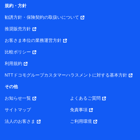
コンサルティングサービスの実施のため
規約・方針
アンケートやキャンペーン等の実施のため
上記に係る案内・手続き・管理等付帯業務を行うため
勧誘方針・保険契約の取扱いについて
【当該個人データの管理について責任を有する者の名称・住
推奨販売方針
所・代表者名】
お客さま本位の業務運営方針
当該個人データを取り扱う各共同利用者（詳細は次のとお
り）
比較ポリシー
東京都千代田区永田町2丁目11番1号 山王パークタワー
利用規約
株式会社NTTドコモ・フィナンシャルグループ 代表取締役
社長 廣井 孝史
NTTドコモグループカスタマーハラスメントに対する基本方針
東京都中央区日本橋人形町2-14-10 アーバンネット日本橋
その他
ビル 3F
お知らせ一覧
よくあるご質問
株式会社ドコモ・インシュアランス 代表取締役社長 吉
村 忠義
サイトマップ
免責事項
また当社は、オンライン面談による保険のご相談にあたっ
法人のお客さま
ご利用環境
て、以下の提携代理店とお客様の個人データを共同利用する
ことがあります。