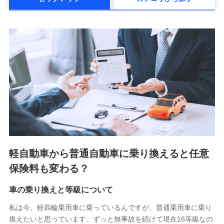
メットライフ生命株式会社(https://www.metlife.co.jp/)
メディケア生命保険株式会社
（https://www.medicarelife.com/）
■少額短期保険
株式会社アシロ少額短期保険 (https://kailash.co.jp/)
SBIいきいき少額短期保険会社 (https://www.i-
sedai.com/)
SBIペット少額短期保険株式会社 (https://www.sbipet-
ssi.co.jp/)
SBIリスタ少額短期保険会社
(https://www.jishin.co.jp/)
スマートプラス少額短期保険株式会社
（https://www.smartplus-insurance.com/）
軽自動車から普通自動車に乗り換えると任意
チューリッヒ少額短期保険株式会社
保険料も変わる？
(https://www.zurichssi.co.jp/)
Tokio Marine X少額短期保険株式会社
(https://www.tokiomarine-x.co.jp/)
車の乗り換えと等級について
ペットメディカルサポート株式会社
私は今、軽四輪乗用車に乗っているんですが、普通乗用車に乗り
(https://pshoken.co.jp/)
換えたいと思っています。ずっと無事故を続けて現在16等級なの
リトルファミリー少額短期保険株式会社