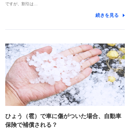
ですが、割引は…
(https://www.littlefamily-ssi.com/)
続きを見る
2.共同募集を行う代理店から受領する個人情報
郵便、電話、およびＥメール等により、当社と取引のあるも
しくは委託を受けている保険会社・提携会社の保険その他に
関する情報を提供し、金融商品等の契約を勧奨するため、ま
た維持管理等の委託業務遂行のため、またそれらに付帯、関
連する当社および提携会社のサービスを案内、提供するため
（なお、当社は複数の保険会社と取引があり、取得した個人
情報を取引のある他の保険会社の商品・サービスをご提案す
るために利用させていただくことがあります。）
上記に係る連絡・手続き・管理等付帯業務を行うため
3.セミナー募集サイトから取得した個人情報
各種セミナーの案内、開催のため
上記に係る連絡・手続き・管理等付帯業務を行うため
4.家族・友達紹介にて取得した個人情報
ひょう（雹）で車に傷がついた場合、自動車
被紹介者への連絡、及び当社と取引のあるもしくは委託を受
保険で補償される？
けている保険会社・提携会社の保険その他に関する情報を提