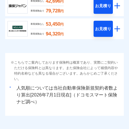
42,696
円
車両保険なし
お見積り
79,728
円
車両保険あり
53,450
円
車両保険なし
お見積り
94,320
円
車両保険あり
こちらでご案内しております保険料は概算であり、実際にご契約い
ただける保険料とは異なります。また保険会社によって補償内容や
特約名称なども異なる場合がございます。あらかじめご了承くださ
い。
人気順については当社
新規契約者数よ
り算出[
年
月
日現在]（ドコモスマート保険
ナビ調べ）