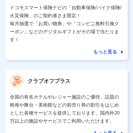
当社又は株式会社NTTドコモと取引のあるもしくは委託
を受けている保険会社・提携会社の保険その他に関する
ドコモスマート保険ナビの「自動車保険/バイク保険/
情報を提供するため、また維持管理等の委託業務遂行の
火災保険」のご契約者さま限定！
ため、またそれらに付帯、関連する当社、株式会社NTT
ドコモおよび提携会社のサービスを案内、提供するため
毎月抽選で「お買い物券」や「コンビニ無料引換ク
（各サービスで取得したサービス利用履歴、ウェブサイ
ーポン」などのデジタルギフトがその場で当たりま
トの閲覧履歴、購買履歴、ご契約内容等のパーソナルデ
ータを分析して、お客さまの趣味・嗜好・傾向に応じた
す！
サービス・商品等に関するご提案や広告の配信等を行う
ことがあります。）
もっと見る
各種セミナーの開催のため
コンサルティングサービスの実施のため
アンケートやキャンペーン等の実施のため
上記に係る案内・手続き・管理等付帯業務を行うため
クラブオフプラス
【当該個人データの管理について責任を有する者の名称・住
所・代表者名】
全国の有名ホテルやレジャー施設のご優待、話題の
当該個人データを取り扱う各共同利用者（詳細は次のとお
映画や舞台・美術館などの前売り券の割引をはじめ
り）
とした各種サービスを提供しております。国内外20
東京都千代田区永田町2丁目11番1号 山王パークタワー
万以上の施設やサービスでご利用いただけます。
株式会社NTTドコモ 代表取締役社長 前田 義晃