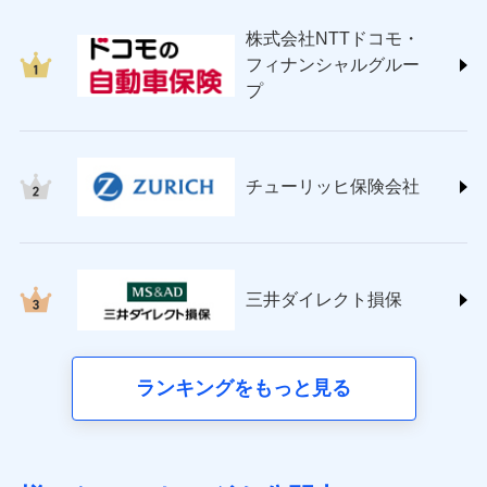
japan.co.jp/)
株式会社NTTドコモ・
ＳＯＭＰＯダイレクト損害保険株式会社
フィナンシャルグルー
(https://www.sompo-direct.co.jp/)
プ
チューリッヒ保険会社 (https://www.zurich.co.jp/)
東京海上日動火災保険株式会社
(https://www.tokiomarine-nichido.co.jp/)
日新火災海上保険株式会社
チューリッヒ保険会社
(https://www.nisshinfire.co.jp/)
ペット＆ファミリー損害保険株式会社
(https://www.petfamilyins.co.jp/)
三井住友海上火災保険株式会社 (https://www.ms-
ins.com/)
三井ダイレクト損保
三井ダイレクト損害保険株式会社
(https://www.mitsui-direct.co.jp/)
■生命保険
ランキングをもっと見る
アクサ生命保険株式会社（https://www.axa.co.jp/）
SBI生命保険株式会社（https://www.sbilife.co.jp/）
FWD生命保険株式会社（https://www.fwdlife.co.jp/）
ソニー生命保険株式会社