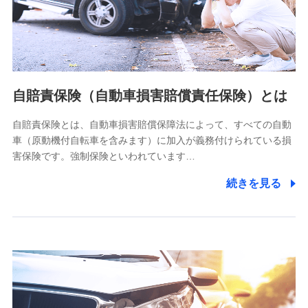
ネット日本橋ビル 3F
株式会社ドコモ・インシュアランス
個人情報の第三者提供について
当社ではご本人の同意がある場合または法令に基づく場合を
自賠責保険（自動車損害賠償責任保険）とは
除き、第三者に提供いたしません。
自賠責保険とは、自動車損害賠償保障法によって、すべての自動
業務の委託
車（原動機付自転車を含みます）に加入が義務付けられている損
当社は利用目的の達成に必要な範囲内において個人情報の取
害保険です。強制保険といわれています…
り扱いの全部または一部を委託する場合があります。
続きを見る
個人データの共同利用
当社は株式会社NTTドコモとの間で、以下のとおり個
人データを共同利用します。
【共同して利用される利用データの項目】
当社又は株式会社NTTドコモがサービス提供等を通じて取得
した、以下の情報などの個人データ