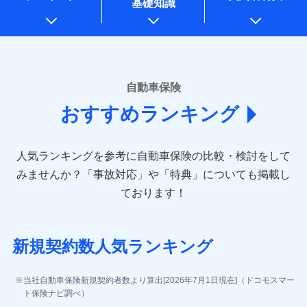
基礎知識
上記に係る案内・手続き・管理等付帯業務を行うため
* 当社が委託を受けている保険会社の情報は、保険会社のホ
ームページに掲載しておりますので、ご確認ください。
■損害保険
あいおいニッセイ同和損害保険株式会社
自動車保険
(https://www.aioinissaydowa.co.jp/)
おすすめランキング
アクサ損害保険株式会社 (https://www.axa-
direct.co.jp/)
アニコム損害保険株式会社 (https://www.anicom-
人気ランキングを参考に自動車保険の比較・検討をして
sompo.co.jp/)
東京海上ダイレクト損害保険株式会社 (https://www.e-
みませんか？
「事故対応」や「特典」についても掲載し
design.net/)
ております！
AIG損害保険株式会社 (https://www.aig.co.jp/sonpo)
ＳＢＩ損害保険株式会社
(https://www.sbisonpo.co.jp/)
新規契約数人気ランキング
ジェイアイ傷害火災保険株式会社
(https://www.jihoken.co.jp/)
ソニー損害保険株式会社
当社自動車保険新規契約者数より算出[2026年7月1日現在]（ドコモスマー
(https://www.sonysonpo.co.jp/)
ト保険ナビ調べ）
損害保険ジャパン株式会社 (https://www.sompo-