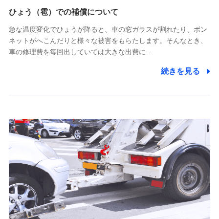
供し、金融商品等の契約を勧奨するため
ひょう（雹）での補償について
アンケートやキャンペーン等の実施のため
上記に係る連絡・手続き・管理等付帯業務を行うため
急な温度変化でひょうが降ると、車の窓ガラスが割れたり、ボン
ネットがへこんだりと様々な被害をもらたします。そんなとき、
5.通話録音にて取得する情報
車の修理費を毎回出していては大きな出費に…
電話対応の品質向上およびお問合せ内容の正確な把握のため
続きを見る
6.採用応募者の個人情報
採用選考および入社手続を実施するため
7.社員（従業者）の個人情報
人事･勤怠･健康・労務等の管理、給与支給、福利厚生・採用
退職関連処理等の各種手続きのため、当社と従業員または従
業員同士の連絡のため
8.取引先個人情報
取引先としての選定業務、営業情報の提供業務、契約締結手
続き業務、取引管理業務、およびこれらに準ずる業務の遂行
のため