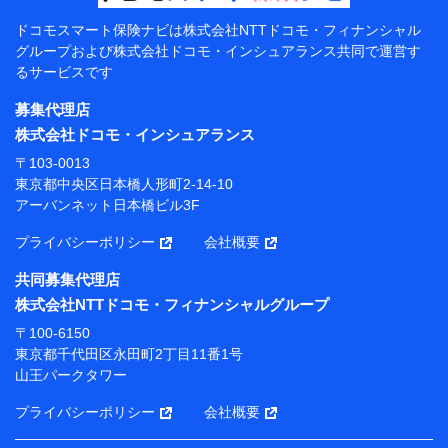
【共同して利用する者の範囲】
ドコモスマート保険ナビは
株式会社NTTドコモ・フィナンシャル
グループおよび
株式会社ドコモ・インシュアランス共同で
運営す
当社
るサービスです
株式会社NTTドコモ・フィナンシャルグループ
募集代理店
【利用目的】
株式会社ドコモ・インシュアランス
当社または株式会社NTTドコモ・フィナンシャルグルー
〒103-0013
プが提供する保険関連サービスにおけるユーザー登録受
東京都中央区日本橋人形町2-14-10
付および管理のため
アーバンネット日本橋ビル3F
当社または株式会社NTTドコモ・フィナンシャルグルー
プと取引のあるもしくは委託を受けている保険会社・提
プライバシーポリシー
会社概要
携会社の保険その他に関する情報を提供するため、また
維持管理等の委託業務遂行のため、またそれらに付帯、
共同募集代理店
関連する当社または株式会社NTTドコモ・フィナンシャ
株式会社NTTドコモ・フィナンシャルグループ
ルグループおよび提携会社のサービスを案内、提供する
ため
〒100-6150
（各サービスで取得したサービス利用履歴、ウェブサイ
東京都千代田区永田町2丁目11番1号
トの閲覧履歴、購買履歴、ご契約内容等のパーソナルデ
山王パークタワー
ータを分析して、お客さまの趣味・嗜好・傾向に応じた
サービス・商品等に関するご提案や広告の配信等を行う
プライバシーポリシー
会社概要
ことがあります。）
各種セミナーの開催のため