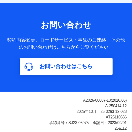
【共同して利用される利用データの項目】
当社または株式会社NTTドコモ・フィナンシャルグループが
サービス提供等を通じて取得した、以下の情報などの個人デ
お問い合わせ
ータ
基本情報
契約内容変更、ロードサービス・事故のご連絡、その他
氏名、電話番号、メールアドレス、お客さまの識別子、
のお問い合わせはこちらからご覧ください。
属性、連絡先、dポイントサービスのご利用に関する情
報。例として、dポイントカード番号、性別、年齢、家族
構成、住所、dポイント残高、dポイント利用履歴などが
お問い合わせはこちら
含まれます。
利用情報
当社または株式会社NTTドコモ・フィナンシャルグルー
プが提供する各種サービスなどのご契約・ご利用などに
関する情報。例として、当社または株式会社NTTドコ
モ・フィナンシャルグループが提供する各種サービスの
ご契約状態・ご利用履歴インターネット利用時の行動に
関する情報、アプリケーション利用時の行動に関する情
報、購入されたサービスや商品の名称・購入場所・決済
に関する情報、アンケートの回答に関する情報などが含
まれます。
保険関連サービス情報