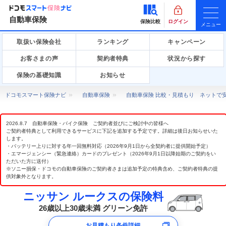
自動車保険
保険比較
ログイン
メニュー
取扱い保険会社
ランキング
キャンペーン
お客さまの声
契約者特典
状況から探す
保険の基礎知識
お知らせ
ドコモスマート保険ナビ
自動車保険
自動車保険 比較・見積もり ネットで
2026.8.7 自動車保険・バイク保険 ご契約者並びにご検討中の皆様へ
ご契約者特典として利用できるサービスに下記を追加する予定です。詳細は後日お知らせいた
します。
・バッテリー上りに対する年一回無料対応（2026年9月1日から全契約者に提供開始予定）
・エマージェンシー（緊急連絡）カードのプレゼント（2026年9月1日以降始期のご契約をい
ただいた方に送付）
※ソニー損保・ドコモの自動車保険のご契約者さまは追加予定の特典含め、ご契約者特典の提
供対象外となります。
ニッサン ルークスの保険料
26歳以上30歳未満 グリーン免許
お見積もり条件詳細