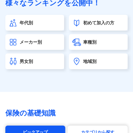
様々なランキングを公開中！
（https://www.sonylife.co.jp）
SOMPOひまわり生命保険株式会社
（https://www.himawari-life.co.jp/）
年代別
初めて加入の方
第一ネオ生命保険株式会社（https://neofirst.co.jp/）
大樹生命保険株式会社（https://www.taiju-life.co.jp）
太陽生命保険株式会社（https://www.taiyo-
メーカー別
車種別
seimei.co.jp）
チューリッヒ生命保険株式会社
（https://www.zurichlife.co.jp/）
男女別
地域別
東京海上日動あんしん生命保険株式会社
（https://www.tmn-anshin.co.jp/）
なないろ生命保険株式会社
（https://www.nanairolife.co.jp/）
日本生命保険相互会社（https://www.nissay.co.jp）
はなさく生命保険株式会社
（https://www.life8739.co.jp/）
マニュライフ生命保険株式会社
保険の基礎知識
（https://www.manulife.co.jp/）
三井住友海上あいおい生命保険株式会社
（https://www.msa-life.co.jp/）
ピックアップ
カテゴリから探す