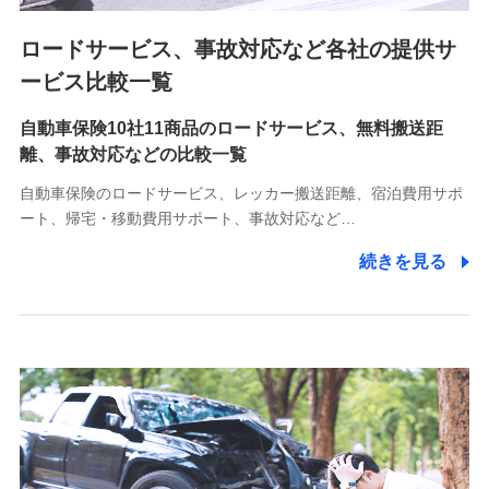
ロードサービス、事故対応など各社の提供サ
9.お問い合わせ情報
各種お問い合わせに対応するため
ービス比較一覧
自動車保険10社11商品のロードサービス、無料搬送距
10.受託業務の 個人情報
離、事故対応などの比較一覧
受託業務の遂行およびこれらに準ずる業務の遂行のため
自動車保険のロードサービス、レッカー搬送距離、宿泊費用サポ
11.マイカー通勤管理クラウド並びに法人向けASPサー
ート、帰宅・移動費用サポート、事故対応など…
ビスに関してのお問い合わせ情報
続きを見る
各種お問い合わせに対応するため
当社のサービスに関する情報提供や、皆様に有用なお知らせ
をお送りするため
アンケートの送付のため
当社のサービスや媒体の運営改善に必要なデータを解析し、
分析するため
当社の対応品質向上やお問い合わせ内容の正確な把握のため
個人情報保護管理者の職名、連絡先
株式会社ドコモ・インシュアランス 営業部長
〒103-0013 東京都中央区日本橋人形町2-14-10 アーバン