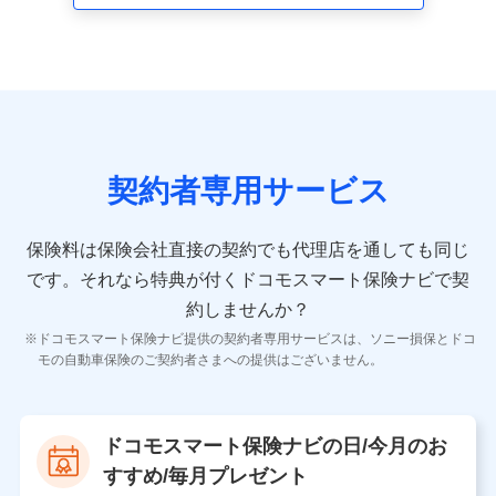
走行距離などの情報、建物の構造や築年数などの情報、
ペットの種類や年齢など）及びお客様との応対記録 （お
客様に提示した比較見積の試算結果情報、メールマガジ
ンを提供した際のメール内容や送信履歴の情報及び保険
の更改案内等を提供した際のメール内容や送信履歴など
の情報）が含まれます。
保険契約情報
当社又は株式会社NTTドコモが取得し、又は保有する保
険契約に関する情報。例として、保険契約者及び被保険
契約者専用サービス
者の氏名、住所、生年月日、性別、保険契約者と被保険
者の関係、保険加入の目的、保険商品の内容、保険料、
保険料のお支払方法、車のメーカーや走行距離などの情
保険料は保険会社直接の契約でも代理店を通しても同じ
報、建物の構造や築年数などの情報、ペットの種類や年
齢などの情報などが含まれます。
です。
それなら特典が付くドコモスマート保険ナビで契
約しませんか？
【共同して利用する者の範囲】
ドコモスマート保険ナビ提供の契約者専用サービスは、ソニー損保とドコ
当社
モの自動車保険のご契約者さまへの提供はございません。
株式会社NTTドコモ
【利用する者の利用目的】
ドコモスマート保険ナビの日/今月のお
当社又は株式会社NTTドコモが提供する保険関連サービ
すすめ/毎月プレゼント
スにおけるユーザ登録受付および管理のため