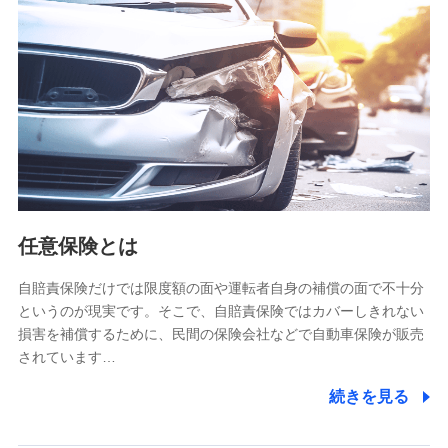
【共同して利用される利用データの項目】
当社又は株式会社NTTドコモがサービス提供等を通じて取得
した、以下の情報などの個人データ
基本情報
氏名、電話番号、メールアドレス、お客さまの識別子、
属性、連絡先、dポイントサービスのご利用に関する情
報。例として、dポイントカード番号、性別、年齢、家族
構成、住所、dポイント残高、dポイント利用履歴などが
含まれます。
利用情報
任意保険とは
当社又は株式会社NTTドコモが提供する各種サービスな
どのご契約・ご利用などに関する情報。例として、当社
又は株式会社NTTドコモが提供する各種サービスのご契
自賠責保険だけでは限度額の面や運転者自身の補償の面で不十分
約状態・ご利用履歴インターネット利用時の行動に関す
というのが現実です。そこで、自賠責保険ではカバーしきれない
る情報、アプリケーション利用時の行動に関する情報、
損害を補償するために、民間の保険会社などで自動車保険が販売
購入されたサービスや商品の名称・購入場所・決済に関
されています…
する情報、アンケートの回答に関する情報などが含まれ
ます。
続きを見る
保険関連サービス情報
当社又は株式会社NTTドコモが提供する保険関連サービ
スに関して取得し、又は保有する情報。例として、見積