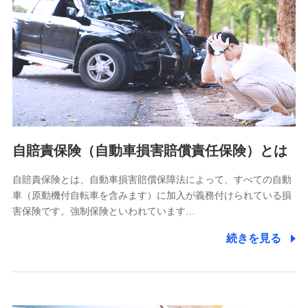
個人情報保護管理者の職名、連絡先
株式会社ドコモ・インシュアランス 営業部長
〒103-0013 東京都中央区日本橋人形町2-14-10 アーバン
ネット日本橋ビル 3F
株式会社ドコモ・インシュアランス
個人情報の第三者提供について
当社ではご本人の同意がある場合または法令に基づく場合を
自賠責保険（自動車損害賠償責任保険）とは
除き、第三者に提供いたしません。
自賠責保険とは、自動車損害賠償保障法によって、すべての自動
業務の委託
車（原動機付自転車を含みます）に加入が義務付けられている損
当社は利用目的の達成に必要な範囲内において個人情報の取
害保険です。強制保険といわれています…
り扱いの全部または一部を委託する場合があります。
続きを見る
個人データの共同利用
当社は株式会社NTTドコモとの間で、以下のとおり個
人データを共同利用します。