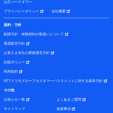
山王パークタワー
ータを分析して、お客さまの趣味・嗜好・傾向に応じた
サービス・商品等に関するご提案や広告の配信等を行う
プライバシーポリシー
会社概要
ことがあります。）
各種セミナーの開催のため
コンサルティングサービスの実施のため
規約・方針
アンケートやキャンペーン等の実施のため
上記に係る案内・手続き・管理等付帯業務を行うため
勧誘方針・保険契約の取扱いについて
【当該個人データの管理について責任を有する者の名称・住
推奨販売方針
所・代表者名】
お客さま本位の業務運営方針
当該個人データを取り扱う各共同利用者（詳細は次のとお
り）
比較ポリシー
東京都千代田区永田町2丁目11番1号 山王パークタワー
利用規約
株式会社NTTドコモ・フィナンシャルグループ 代表取締役
社長 廣井 孝史
NTTドコモグループカスタマーハラスメントに対する基本方針
東京都中央区日本橋人形町2-14-10 アーバンネット日本橋
その他
ビル 3F
お知らせ一覧
よくあるご質問
株式会社ドコモ・インシュアランス 代表取締役社長 吉
村 忠義
サイトマップ
免責事項