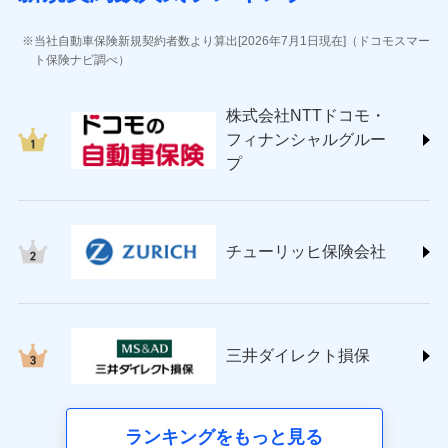
(https://www.jihoken.co.jp/)
ソニー損害保険株式会社
当社自動車保険新規契約者数より算出[2026年7月1日現在]（ドコモスマー
(https://www.sonysonpo.co.jp/)
ト保険ナビ調べ）
損害保険ジャパン株式会社 (https://www.sompo-
japan.co.jp/)
株式会社NTTドコモ・
ＳＯＭＰＯダイレクト損害保険株式会社
フィナンシャルグルー
(https://www.sompo-direct.co.jp/)
プ
チューリッヒ保険会社 (https://www.zurich.co.jp/)
東京海上日動火災保険株式会社
(https://www.tokiomarine-nichido.co.jp/)
日新火災海上保険株式会社
チューリッヒ保険会社
(https://www.nisshinfire.co.jp/)
ペット＆ファミリー損害保険株式会社
(https://www.petfamilyins.co.jp/)
三井住友海上火災保険株式会社 (https://www.ms-
ins.com/)
三井ダイレクト損保
三井ダイレクト損害保険株式会社
(https://www.mitsui-direct.co.jp/)
■生命保険
ランキングをもっと見る