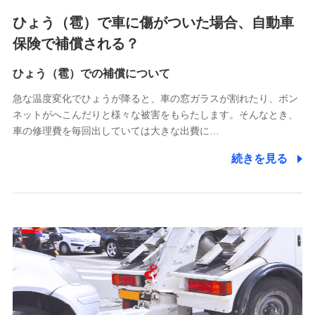
4.家族・友達紹介にて取得した個人情報
ひょう（雹）で車に傷がついた場合、自動車
被紹介者への連絡、及び当社と取引のあるもしくは委託を受
保険で補償される？
けている保険会社・提携会社の保険その他に関する情報を提
供し、金融商品等の契約を勧奨するため
ひょう（雹）での補償について
アンケートやキャンペーン等の実施のため
上記に係る連絡・手続き・管理等付帯業務を行うため
急な温度変化でひょうが降ると、車の窓ガラスが割れたり、ボン
ネットがへこんだりと様々な被害をもらたします。そんなとき、
5.通話録音にて取得する情報
車の修理費を毎回出していては大きな出費に…
電話対応の品質向上およびお問合せ内容の正確な把握のため
続きを見る
6.採用応募者の個人情報
採用選考および入社手続を実施するため
7.社員（従業者）の個人情報
人事･勤怠･健康・労務等の管理、給与支給、福利厚生・採用
退職関連処理等の各種手続きのため、当社と従業員または従
業員同士の連絡のため