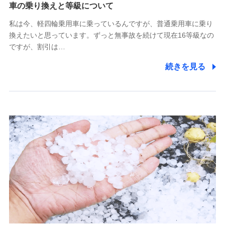
(https://www.tokiomarine-x.co.jp/)
車の乗り換えと等級について
ペットメディカルサポート株式会社
私は今、軽四輪乗用車に乗っているんですが、普通乗用車に乗り
(https://pshoken.co.jp/)
換えたいと思っています。ずっと無事故を続けて現在16等級なの
リトルファミリー少額短期保険株式会社
ですが、割引は…
(https://www.littlefamily-ssi.com/)
続きを見る
2.共同募集を行う代理店から受領する個人情報
郵便、電話、およびＥメール等により、当社と取引のあるも
しくは委託を受けている保険会社・提携会社の保険その他に
関する情報を提供し、金融商品等の契約を勧奨するため、ま
た維持管理等の委託業務遂行のため、またそれらに付帯、関
連する当社および提携会社のサービスを案内、提供するため
（なお、当社は複数の保険会社と取引があり、取得した個人
情報を取引のある他の保険会社の商品・サービスをご提案す
るために利用させていただくことがあります。）
上記に係る連絡・手続き・管理等付帯業務を行うため
3.セミナー募集サイトから取得した個人情報
各種セミナーの案内、開催のため
上記に係る連絡・手続き・管理等付帯業務を行うため