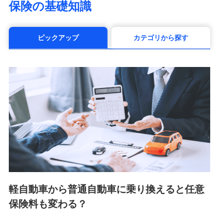
保険の基礎知識
（https://www.manulife.co.jp/）
三井住友海上あいおい生命保険株式会社
（https://www.msa-life.co.jp/）
ピックアップ
カテゴリから探す
メットライフ生命株式会社(https://www.metlife.co.jp/)
メディケア生命保険株式会社
（https://www.medicarelife.com/）
■少額短期保険
株式会社アシロ少額短期保険 (https://kailash.co.jp/)
SBIいきいき少額短期保険会社 (https://www.i-
sedai.com/)
SBIペット少額短期保険株式会社 (https://www.sbipet-
ssi.co.jp/)
SBIリスタ少額短期保険会社
(https://www.jishin.co.jp/)
スマートプラス少額短期保険株式会社
（https://www.smartplus-insurance.com/）
軽自動車から普通自動車に乗り換えると任意
チューリッヒ少額短期保険株式会社
保険料も変わる？
(https://www.zurichssi.co.jp/)
Tokio Marine X少額短期保険株式会社