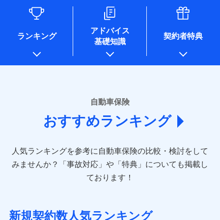
るために利用させていただくことがあります。）
各種セミナーの開催のため
コンサルティングサービスの実施のため
アドバイス
アンケートやキャンペーン等の実施のため
ランキング
契約者特典
基礎知識
上記に係る案内・手続き・管理等付帯業務を行うため
* 当社が委託を受けている保険会社の情報は、保険会社のホ
ームページに掲載しておりますので、ご確認ください。
■損害保険
あいおいニッセイ同和損害保険株式会社
自動車保険
(https://www.aioinissaydowa.co.jp/)
おすすめランキング
アクサ損害保険株式会社 (https://www.axa-
direct.co.jp/)
アニコム損害保険株式会社 (https://www.anicom-
人気ランキングを参考に自動車保険の比較・検討をして
sompo.co.jp/)
東京海上ダイレクト損害保険株式会社 (https://www.e-
みませんか？
「事故対応」や「特典」についても掲載し
design.net/)
ております！
AIG損害保険株式会社 (https://www.aig.co.jp/sonpo)
ＳＢＩ損害保険株式会社
(https://www.sbisonpo.co.jp/)
新規契約数人気ランキング
ジェイアイ傷害火災保険株式会社