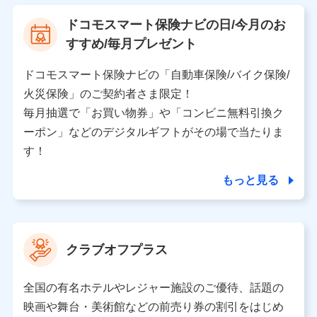
【利用する者の利用目的】
ドコモスマート保険ナビの日/今月のお
当社又は株式会社NTTドコモが提供する保険関連サービ
すすめ/毎月プレゼント
スにおけるユーザ登録受付および管理のため
当社又は株式会社NTTドコモと取引のあるもしくは委託
を受けている保険会社・提携会社の保険その他に関する
ドコモスマート保険ナビの「自動車保険/バイク保険/
情報を提供するため、また維持管理等の委託業務遂行の
火災保険」のご契約者さま限定！
ため、またそれらに付帯、関連する当社、株式会社NTT
ドコモおよび提携会社のサービスを案内、提供するため
毎月抽選で「お買い物券」や「コンビニ無料引換ク
（各サービスで取得したサービス利用履歴、ウェブサイ
ーポン」などのデジタルギフトがその場で当たりま
トの閲覧履歴、購買履歴、ご契約内容等のパーソナルデ
ータを分析して、お客さまの趣味・嗜好・傾向に応じた
す！
サービス・商品等に関するご提案や広告の配信等を行う
ことがあります。）
もっと見る
各種セミナーの開催のため
コンサルティングサービスの実施のため
アンケートやキャンペーン等の実施のため
上記に係る案内・手続き・管理等付帯業務を行うため
クラブオフプラス
【当該個人データの管理について責任を有する者の名称・住
所・代表者名】
全国の有名ホテルやレジャー施設のご優待、話題の
当該個人データを取り扱う各共同利用者（詳細は次のとお
映画や舞台・美術館などの前売り券の割引をはじめ
り）