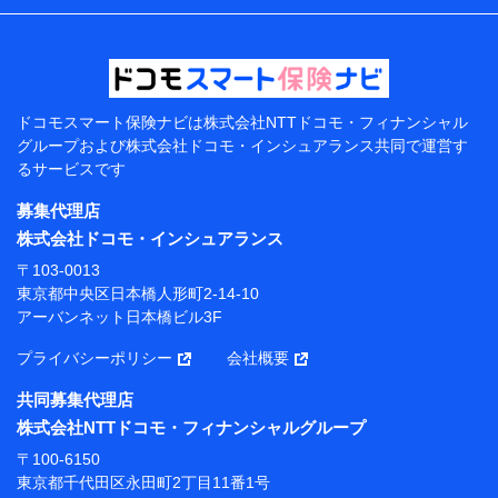
などの情報、ペットの種類や年齢などの情報などが含ま
れます。
提供当事者から受領当事者が個人データを取得する方法
電子的・電磁的方法等
【共同して利用する者の範囲】
ドコモスマート保険ナビは
株式会社NTTドコモ・フィナンシャル
グループおよび
株式会社ドコモ・インシュアランス共同で
運営す
当社
るサービスです
株式会社NTTドコモ・フィナンシャルグループ
募集代理店
【利用目的】
株式会社ドコモ・インシュアランス
当社または株式会社NTTドコモ・フィナンシャルグルー
〒103-0013
プが提供する保険関連サービスにおけるユーザー登録受
東京都中央区日本橋人形町2-14-10
付および管理のため
アーバンネット日本橋ビル3F
当社または株式会社NTTドコモ・フィナンシャルグルー
プと取引のあるもしくは委託を受けている保険会社・提
プライバシーポリシー
会社概要
携会社の保険その他に関する情報を提供するため、また
維持管理等の委託業務遂行のため、またそれらに付帯、
共同募集代理店
関連する当社または株式会社NTTドコモ・フィナンシャ
株式会社NTTドコモ・フィナンシャルグループ
ルグループおよび提携会社のサービスを案内、提供する
ため
〒100-6150
（各サービスで取得したサービス利用履歴、ウェブサイ
東京都千代田区永田町2丁目11番1号
トの閲覧履歴、購買履歴、ご契約内容等のパーソナルデ