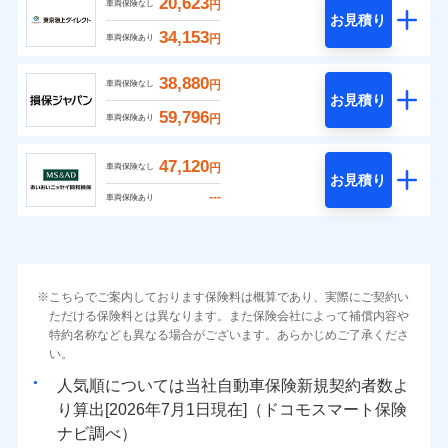
20,623
円
車両保険なし
お見積り
34,153
円
車両保険あり
38,880
円
車両保険なし
お見積り
59,796
円
車両保険あり
47,120
円
車両保険なし
お見積り
---
車両保険あり
こちらでご案内しております保険料は概算であり、実際にご契約い
ただける保険料とは異なります。また保険会社によって補償内容や
特約名称なども異なる場合がございます。あらかじめご了承くださ
い。
人気順については当社
新規契約者数よ
り算出[
年
月
日現在]（ドコモスマート保険
ナビ調べ）