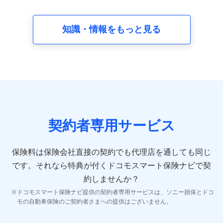
請求受付時、資料請求受付時又はユーザー登録受付時に
提供いただいた情報（氏名、住所、生年月日、性別、保
険契約者と被保険者の関係、保険加入の目的、保険商品
知識・情報をもっと見る
の内容、保険料、保険料のお支払方法、車のメーカーや
走行距離などの情報、建物の構造や築年数などの情報、
ペットの種類や年齢など）及びお客様との応対記録 （お
客様に提示した比較見積の試算結果情報、メールマガジ
ンを提供した際のメール内容や送信履歴の情報及び保険
の更改案内等を提供した際のメール内容や送信履歴など
の情報）が含まれます。
保険契約情報
当社又は株式会社NTTドコモが取得し、又は保有する保
険契約に関する情報。例として、保険契約者及び被保険
契約者専用サービス
者の氏名、住所、生年月日、性別、保険契約者と被保険
者の関係、保険加入の目的、保険商品の内容、保険料、
保険料のお支払方法、車のメーカーや走行距離などの情
保険料は保険会社直接の契約でも代理店を通しても同じ
報、建物の構造や築年数などの情報、ペットの種類や年
齢などの情報などが含まれます。
です。
それなら特典が付くドコモスマート保険ナビで契
約しませんか？
【共同して利用する者の範囲】
ドコモスマート保険ナビ提供の契約者専用サービスは、ソニー損保とドコ
当社
モの自動車保険のご契約者さまへの提供はございません。
株式会社NTTドコモ