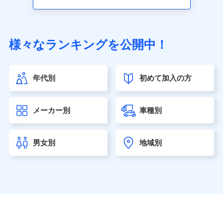
アクサ生命保険株式会社（https://www.axa.co.jp/）
SBI生命保険株式会社（https://www.sbilife.co.jp/）
FWD生命保険株式会社（https://www.fwdlife.co.jp/）
ソニー生命保険株式会社
様々なランキングを公開中！
（https://www.sonylife.co.jp）
SOMPOひまわり生命保険株式会社
（https://www.himawari-life.co.jp/）
年代別
初めて加入の方
第一ネオ生命保険株式会社（https://neofirst.co.jp/）
大樹生命保険株式会社（https://www.taiju-life.co.jp）
太陽生命保険株式会社（https://www.taiyo-
メーカー別
車種別
seimei.co.jp）
チューリッヒ生命保険株式会社
（https://www.zurichlife.co.jp/）
男女別
地域別
東京海上日動あんしん生命保険株式会社
（https://www.tmn-anshin.co.jp/）
なないろ生命保険株式会社
（https://www.nanairolife.co.jp/）
日本生命保険相互会社（https://www.nissay.co.jp）
はなさく生命保険株式会社
（https://www.life8739.co.jp/）
マニュライフ生命保険株式会社