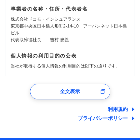
事業者の名称・住所・代表者名
株式会社ドコモ・インシュアランス
東京都中央区日本橋人形町2-14-10 アーバンネット日本橋
ビル
代表取締役社長 吉村 忠義
個人情報の利用目的の公表
当社が取得する個人情報の利用目的は以下の通りです。
1.見積請求受付時、資料請求受付時、ユーザー登録受
付時
全文表示
ユーザー登録受付および、管理のため
郵便、電話、およびＥメール等により、当社と取引のあるも
しくは委託を受けている保険会社・提携会社の保険その他に
利用規約
関する情報を提供し、金融商品等の契約を勧奨するため、ま
プライバシーポリシー
た維持管理等の委託業務遂行のため、またそれらに付帯、関
連する当社および提携会社のサービスを案内、提供するため
（なお、当社は複数の保険会社と取引があり、取得した個人
情報を取引のある他の保険会社の商品・サービスをご提案す