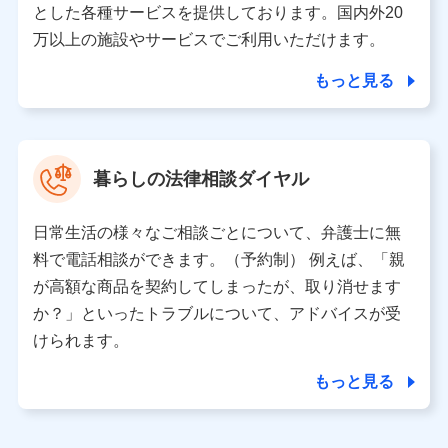
とした各種サービスを提供しております。国内外20
東京都千代田区永田町2丁目11番1号 山王パークタワー
万以上の施設やサービスでご利用いただけます。
株式会社NTTドコモ 代表取締役社長 前田 義晃
もっと見る
東京都中央区日本橋人形町2-14-10 アーバンネット日本橋
ビル 3F
株式会社ドコモ・インシュアランス 代表取締役社長 吉
村 忠義
暮らしの法律相談ダイヤル
※ 当社および株式会社NTTドコモは、お客さまの情報を利
用させていただくにあたっては、「NTTドコモ パーソナル
日常生活の様々なご相談ごとについて、弁護士に無
データ憲章」に定める行動原則を順守します 。
※ パーソナルデータダッシュボードの「第三者提供の管
料で電話相談ができます。（予約制） 例えば、「親
理」の設定状態にかかわらず、共同利用する場合がありま
が高額な商品を契約してしまったが、取り消せます
す。
か？」といったトラブルについて、アドバイスが受
※ dポイントクラブ会員ではないお客さま（2019年12月11
けられます。
日以降、一度もdポイントクラブ会員であったことがないお
客さまに限る）に関する、2019年12月10日以前に取得した
もっと見る
個人データは、こちら の利用目的の範囲内に限って共同利
用します。