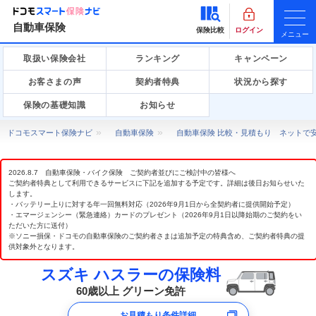
自動車保険
保険比較
ログイン
メニュー
取扱い保険会社
ランキング
キャンペーン
お客さまの声
契約者特典
状況から探す
保険の基礎知識
お知らせ
ドコモスマート保険ナビ
自動車保険
自動車保険 比較・見積もり ネットで
2026.8.7 自動車保険・バイク保険 ご契約者並びにご検討中の皆様へ
ご契約者特典として利用できるサービスに下記を追加する予定です。詳細は後日お知らせいた
します。
・バッテリー上りに対する年一回無料対応（2026年9月1日から全契約者に提供開始予定）
・エマージェンシー（緊急連絡）カードのプレゼント（2026年9月1日以降始期のご契約をい
ただいた方に送付）
※ソニー損保・ドコモの自動車保険のご契約者さまは追加予定の特典含め、ご契約者特典の提
供対象外となります。
スズキ ハスラーの保険料
60歳以上 グリーン免許
お見積もり条件詳細