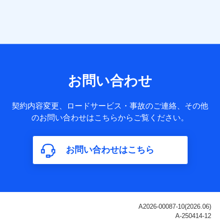
当社は株式会社NTTドコモ・フィナンシャルグループ
との間で、以下のとおり個人データを共同利用しま
す。
【共同して利用される利用データの項目】
当社または株式会社NTTドコモ・フィナンシャルグループが
サービス提供等を通じて取得した、以下の情報などの個人デ
お問い合わせ
ータ
基本情報
契約内容変更、ロードサービス・事故のご連絡、その他
氏名、電話番号、メールアドレス、お客さまの識別子、
のお問い合わせはこちらからご覧ください。
属性、連絡先、dポイントサービスのご利用に関する情
報。例として、dポイントカード番号、性別、年齢、家族
構成、住所、dポイント残高、dポイント利用履歴などが
お問い合わせはこちら
含まれます。
利用情報
当社または株式会社NTTドコモ・フィナンシャルグルー
プが提供する各種サービスなどのご契約・ご利用などに
関する情報。例として、当社または株式会社NTTドコ
モ・フィナンシャルグループが提供する各種サービスの
ご契約状態・ご利用履歴インターネット利用時の行動に
関する情報、アプリケーション利用時の行動に関する情