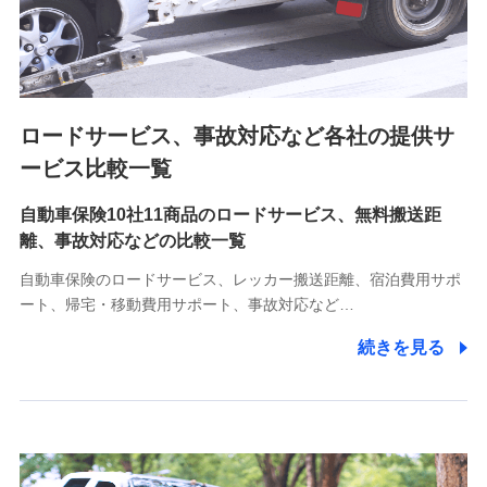
8.取引先個人情報
取引先としての選定業務、営業情報の提供業務、契約締結手
続き業務、取引管理業務、およびこれらに準ずる業務の遂行
のため
ロードサービス、事故対応など各社の提供サ
9.お問い合わせ情報
各種お問い合わせに対応するため
ービス比較一覧
自動車保険10社11商品のロードサービス、無料搬送距
10.受託業務の 個人情報
離、事故対応などの比較一覧
受託業務の遂行およびこれらに準ずる業務の遂行のため
自動車保険のロードサービス、レッカー搬送距離、宿泊費用サポ
11.マイカー通勤管理クラウド並びに法人向けASPサー
ート、帰宅・移動費用サポート、事故対応など…
ビスに関してのお問い合わせ情報
続きを見る
各種お問い合わせに対応するため
当社のサービスに関する情報提供や、皆様に有用なお知らせ
をお送りするため
アンケートの送付のため
当社のサービスや媒体の運営改善に必要なデータを解析し、
分析するため
当社の対応品質向上やお問い合わせ内容の正確な把握のため