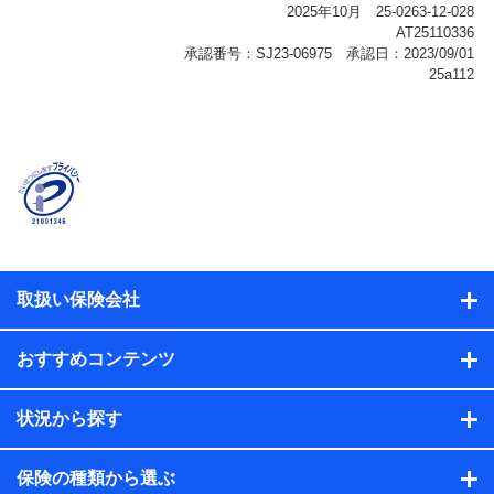
報、購入されたサービスや商品の名称・購入場所・決済
に関する情報、アンケートの回答に関する情報などが含
まれます。
保険関連サービス情報
当社または株式会社NTTドコモ・フィナンシャルグルー
プが提供する保険関連サービスに関して取得し、又は保
有する情報。例として、見積請求受付時、資料請求受付
時又はユーザー登録受付時に提供いただいた情報（氏
名、住所、生年月日、性別、保険契約者と被保険者の関
係、保険加入の目的、保険商品の内容、保険料、保険料
のお支払方法、車のメーカーや走行距離などの情報、建
物の構造や築年数などの情報、ペットの種類や年齢な
ど）及びお客様との応対記録（お客様に提示した比較見
積の試算結果情報、メールマガジンを提供した際のメー
取扱い保険会社
ル内容や送信履歴の情報及び保険の更改案内等を提供し
た際のメール内容や送信履歴などの情報）が含まれま
す。
おすすめコンテンツ
保険契約情報
当社または株式会社NTTドコモ・フィナンシャルグルー
プが取得し、又は保有する保険契約に関する情報。例と
状況から探す
して、保険契約者及び被保険者の氏名、住所、生年月
日、性別、保険契約者と被保険者の関係、保険加入の目
的、保険商品の内容、保険料、保険料のお支払方法、車
保険の種類から選ぶ
のメーカーや走行距離などの情報、建物の構造や築年数