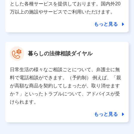
とした各種サービスを提供しております。国内外20
東京都千代田区永田町2丁目11番1号 山王パークタワー
万以上の施設やサービスでご利用いただけます。
株式会社NTTドコモ 代表取締役社長 前田 義晃
もっと見る
東京都中央区日本橋人形町2-14-10 アーバンネット日本橋
ビル 3F
株式会社ドコモ・インシュアランス 代表取締役社長 吉
村 忠義
暮らしの法律相談ダイヤル
※ 当社および株式会社NTTドコモは、お客さまの情報を利
用させていただくにあたっては、「NTTドコモ パーソナル
日常生活の様々なご相談ごとについて、弁護士に無
データ憲章」に定める行動原則を順守します 。
※ パーソナルデータダッシュボードの「第三者提供の管
料で電話相談ができます。（予約制） 例えば、「親
理」の設定状態にかかわらず、共同利用する場合がありま
が高額な商品を契約してしまったが、取り消せます
す。
か？」といったトラブルについて、アドバイスが受
※ dポイントクラブ会員ではないお客さま（2019年12月11
けられます。
日以降、一度もdポイントクラブ会員であったことがないお
客さまに限る）に関する、2019年12月10日以前に取得した
もっと見る
個人データは、こちら の利用目的の範囲内に限って共同利
用します。