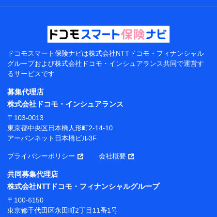
などの情報、ペットの種類や年齢などの情報などが含ま
れます。
提供当事者から受領当事者が個人データを取得する方法
電子的・電磁的方法等
【共同して利用する者の範囲】
ドコモスマート保険ナビは
株式会社NTTドコモ・フィナンシャル
グループおよび
株式会社ドコモ・インシュアランス共同で
運営す
当社
るサービスです
株式会社NTTドコモ・フィナンシャルグループ
募集代理店
【利用目的】
株式会社ドコモ・インシュアランス
当社または株式会社NTTドコモ・フィナンシャルグルー
〒103-0013
プが提供する保険関連サービスにおけるユーザー登録受
東京都中央区日本橋人形町2-14-10
付および管理のため
アーバンネット日本橋ビル3F
当社または株式会社NTTドコモ・フィナンシャルグルー
プと取引のあるもしくは委託を受けている保険会社・提
プライバシーポリシー
会社概要
携会社の保険その他に関する情報を提供するため、また
維持管理等の委託業務遂行のため、またそれらに付帯、
共同募集代理店
関連する当社または株式会社NTTドコモ・フィナンシャ
株式会社NTTドコモ・フィナンシャルグループ
ルグループおよび提携会社のサービスを案内、提供する
ため
〒100-6150
（各サービスで取得したサービス利用履歴、ウェブサイ
東京都千代田区永田町2丁目11番1号
トの閲覧履歴、購買履歴、ご契約内容等のパーソナルデ