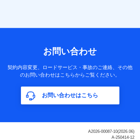
当社は株式会社NTTドコモ・フィナンシャルグループ
との間で、以下のとおり個人データを共同利用しま
す。
【共同して利用される利用データの項目】
当社または株式会社NTTドコモ・フィナンシャルグループが
サービス提供等を通じて取得した、以下の情報などの個人デ
お問い合わせ
ータ
基本情報
契約内容変更、ロードサービス・事故のご連絡、その他
氏名、電話番号、メールアドレス、お客さまの識別子、
のお問い合わせはこちらからご覧ください。
属性、連絡先、dポイントサービスのご利用に関する情
報。例として、dポイントカード番号、性別、年齢、家族
構成、住所、dポイント残高、dポイント利用履歴などが
お問い合わせはこちら
含まれます。
利用情報
当社または株式会社NTTドコモ・フィナンシャルグルー
プが提供する各種サービスなどのご契約・ご利用などに
関する情報。例として、当社または株式会社NTTドコ
モ・フィナンシャルグループが提供する各種サービスの
ご契約状態・ご利用履歴インターネット利用時の行動に
関する情報、アプリケーション利用時の行動に関する情