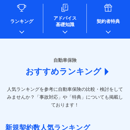
るために利用させていただくことがあります。）
各種セミナーの開催のため
コンサルティングサービスの実施のため
アドバイス
アンケートやキャンペーン等の実施のため
ランキング
契約者特典
基礎知識
上記に係る案内・手続き・管理等付帯業務を行うため
* 当社が委託を受けている保険会社の情報は、保険会社のホ
ームページに掲載しておりますので、ご確認ください。
■損害保険
あいおいニッセイ同和損害保険株式会社
自動車保険
(https://www.aioinissaydowa.co.jp/)
おすすめランキング
アクサ損害保険株式会社 (https://www.axa-
direct.co.jp/)
アニコム損害保険株式会社 (https://www.anicom-
人気ランキングを参考に自動車保険の比較・検討をして
sompo.co.jp/)
東京海上ダイレクト損害保険株式会社 (https://www.e-
みませんか？
「事故対応」や「特典」についても掲載し
design.net/)
ております！
AIG損害保険株式会社 (https://www.aig.co.jp/sonpo)
ＳＢＩ損害保険株式会社
(https://www.sbisonpo.co.jp/)
新規契約数人気ランキング
ジェイアイ傷害火災保険株式会社