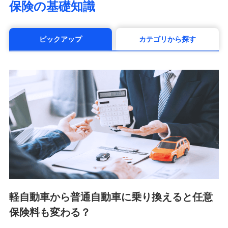
保険の基礎知識
（https://www.manulife.co.jp/）
三井住友海上あいおい生命保険株式会社
（https://www.msa-life.co.jp/）
ピックアップ
カテゴリから探す
メットライフ生命株式会社(https://www.metlife.co.jp/)
メディケア生命保険株式会社
（https://www.medicarelife.com/）
■少額短期保険
株式会社アシロ少額短期保険 (https://kailash.co.jp/)
SBIいきいき少額短期保険会社 (https://www.i-
sedai.com/)
SBIペット少額短期保険株式会社 (https://www.sbipet-
ssi.co.jp/)
SBIリスタ少額短期保険会社
(https://www.jishin.co.jp/)
スマートプラス少額短期保険株式会社
（https://www.smartplus-insurance.com/）
軽自動車から普通自動車に乗り換えると任意
チューリッヒ少額短期保険株式会社
保険料も変わる？
(https://www.zurichssi.co.jp/)
Tokio Marine X少額短期保険株式会社