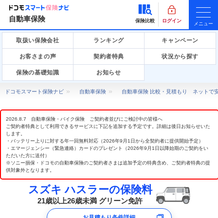
自動車保険
保険比較
ログイン
メニュー
取扱い保険会社
ランキング
キャンペーン
お客さまの声
契約者特典
状況から探す
保険の基礎知識
お知らせ
ドコモスマート保険ナビ
自動車保険
自動車保険 比較・見積もり ネットで
2026.8.7 自動車保険・バイク保険 ご契約者並びにご検討中の皆様へ
ご契約者特典として利用できるサービスに下記を追加する予定です。詳細は後日お知らせいた
します。
・バッテリー上りに対する年一回無料対応（2026年9月1日から全契約者に提供開始予定）
・エマージェンシー（緊急連絡）カードのプレゼント（2026年9月1日以降始期のご契約をい
ただいた方に送付）
※ソニー損保・ドコモの自動車保険のご契約者さまは追加予定の特典含め、ご契約者特典の提
供対象外となります。
スズキ ハスラーの保険料
21歳以上26歳未満 グリーン免許
お見積もり条件詳細