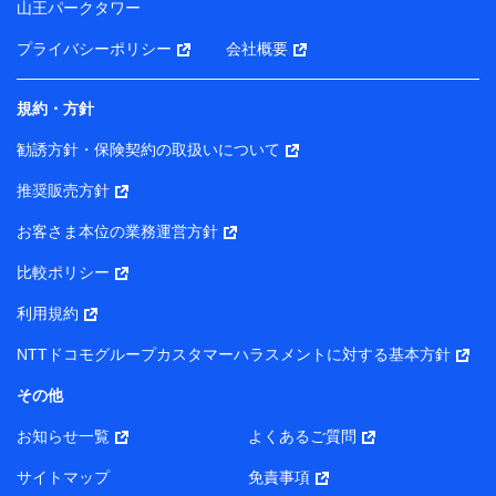
山王パークタワー
ータを分析して、お客さまの趣味・嗜好・傾向に応じた
サービス・商品等に関するご提案や広告の配信等を行う
プライバシーポリシー
会社概要
ことがあります。）
各種セミナーの開催のため
コンサルティングサービスの実施のため
規約・方針
アンケートやキャンペーン等の実施のため
上記に係る案内・手続き・管理等付帯業務を行うため
勧誘方針・保険契約の取扱いについて
【当該個人データの管理について責任を有する者の名称・住
推奨販売方針
所・代表者名】
お客さま本位の業務運営方針
当該個人データを取り扱う各共同利用者（詳細は次のとお
り）
比較ポリシー
東京都千代田区永田町2丁目11番1号 山王パークタワー
利用規約
株式会社NTTドコモ・フィナンシャルグループ 代表取締役
社長 廣井 孝史
NTTドコモグループカスタマーハラスメントに対する基本方針
東京都中央区日本橋人形町2-14-10 アーバンネット日本橋
その他
ビル 3F
お知らせ一覧
よくあるご質問
株式会社ドコモ・インシュアランス 代表取締役社長 吉
村 忠義
サイトマップ
免責事項