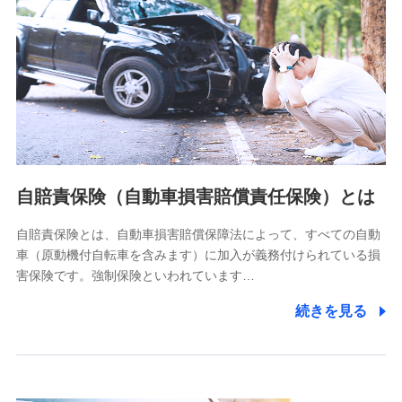
個人情報保護管理者の職名、連絡先
株式会社ドコモ・インシュアランス 営業部長
〒103-0013 東京都中央区日本橋人形町2-14-10 アーバン
ネット日本橋ビル 3F
株式会社ドコモ・インシュアランス
個人情報の第三者提供について
当社ではご本人の同意がある場合または法令に基づく場合を
自賠責保険（自動車損害賠償責任保険）とは
除き、第三者に提供いたしません。
自賠責保険とは、自動車損害賠償保障法によって、すべての自動
業務の委託
車（原動機付自転車を含みます）に加入が義務付けられている損
当社は利用目的の達成に必要な範囲内において個人情報の取
害保険です。強制保険といわれています…
り扱いの全部または一部を委託する場合があります。
続きを見る
個人データの共同利用
当社は株式会社NTTドコモとの間で、以下のとおり個
人データを共同利用します。