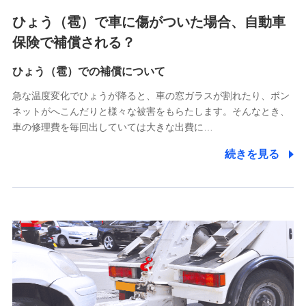
4.家族・友達紹介にて取得した個人情報
ひょう（雹）で車に傷がついた場合、自動車
被紹介者への連絡、及び当社と取引のあるもしくは委託を受
保険で補償される？
けている保険会社・提携会社の保険その他に関する情報を提
供し、金融商品等の契約を勧奨するため
ひょう（雹）での補償について
アンケートやキャンペーン等の実施のため
上記に係る連絡・手続き・管理等付帯業務を行うため
急な温度変化でひょうが降ると、車の窓ガラスが割れたり、ボン
ネットがへこんだりと様々な被害をもらたします。そんなとき、
5.通話録音にて取得する情報
車の修理費を毎回出していては大きな出費に…
電話対応の品質向上およびお問合せ内容の正確な把握のため
続きを見る
6.採用応募者の個人情報
採用選考および入社手続を実施するため
7.社員（従業者）の個人情報
人事･勤怠･健康・労務等の管理、給与支給、福利厚生・採用
退職関連処理等の各種手続きのため、当社と従業員または従
業員同士の連絡のため