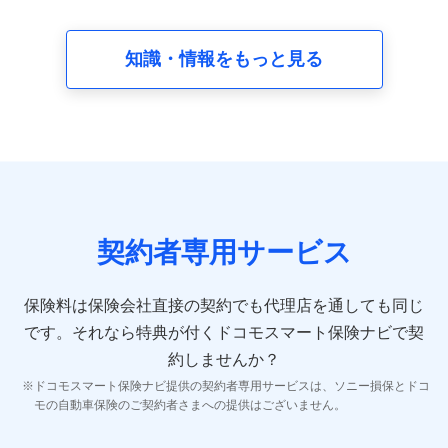
請求受付時、資料請求受付時又はユーザー登録受付時に
提供いただいた情報（氏名、住所、生年月日、性別、保
険契約者と被保険者の関係、保険加入の目的、保険商品
知識・情報をもっと見る
の内容、保険料、保険料のお支払方法、車のメーカーや
走行距離などの情報、建物の構造や築年数などの情報、
ペットの種類や年齢など）及びお客様との応対記録 （お
客様に提示した比較見積の試算結果情報、メールマガジ
ンを提供した際のメール内容や送信履歴の情報及び保険
の更改案内等を提供した際のメール内容や送信履歴など
の情報）が含まれます。
保険契約情報
当社又は株式会社NTTドコモが取得し、又は保有する保
険契約に関する情報。例として、保険契約者及び被保険
契約者専用サービス
者の氏名、住所、生年月日、性別、保険契約者と被保険
者の関係、保険加入の目的、保険商品の内容、保険料、
保険料のお支払方法、車のメーカーや走行距離などの情
保険料は保険会社直接の契約でも代理店を通しても同じ
報、建物の構造や築年数などの情報、ペットの種類や年
齢などの情報などが含まれます。
です。
それなら特典が付くドコモスマート保険ナビで契
約しませんか？
【共同して利用する者の範囲】
ドコモスマート保険ナビ提供の契約者専用サービスは、ソニー損保とドコ
当社
モの自動車保険のご契約者さまへの提供はございません。
株式会社NTTドコモ