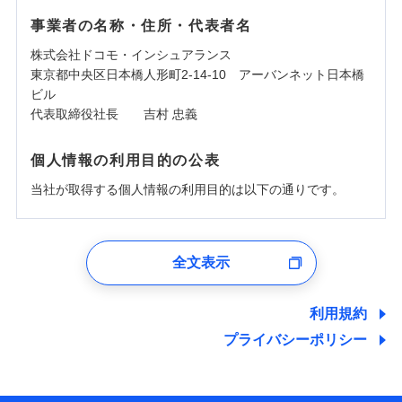
事業者の名称・住所・代表者名
株式会社ドコモ・インシュアランス
東京都中央区日本橋人形町2-14-10 アーバンネット日本橋
ビル
代表取締役社長 吉村 忠義
個人情報の利用目的の公表
当社が取得する個人情報の利用目的は以下の通りです。
1.見積請求受付時、資料請求受付時、ユーザー登録受
付時
全文表示
ユーザー登録受付および、管理のため
郵便、電話、およびＥメール等により、当社と取引のあるも
しくは委託を受けている保険会社・提携会社の保険その他に
利用規約
関する情報を提供し、金融商品等の契約を勧奨するため、ま
プライバシーポリシー
た維持管理等の委託業務遂行のため、またそれらに付帯、関
連する当社および提携会社のサービスを案内、提供するため
（なお、当社は複数の保険会社と取引があり、取得した個人
情報を取引のある他の保険会社の商品・サービスをご提案す