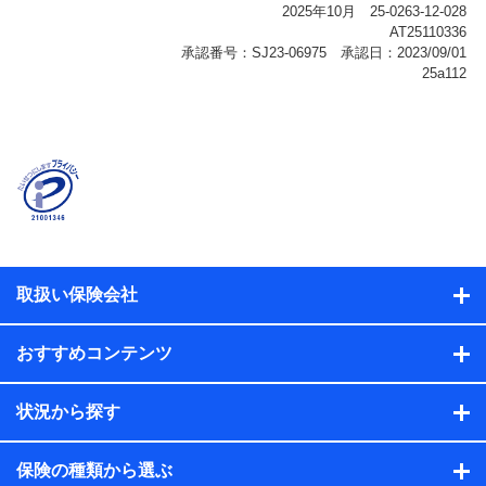
報、購入されたサービスや商品の名称・購入場所・決済
に関する情報、アンケートの回答に関する情報などが含
まれます。
保険関連サービス情報
当社または株式会社NTTドコモ・フィナンシャルグルー
プが提供する保険関連サービスに関して取得し、又は保
有する情報。例として、見積請求受付時、資料請求受付
時又はユーザー登録受付時に提供いただいた情報（氏
名、住所、生年月日、性別、保険契約者と被保険者の関
係、保険加入の目的、保険商品の内容、保険料、保険料
のお支払方法、車のメーカーや走行距離などの情報、建
物の構造や築年数などの情報、ペットの種類や年齢な
ど）及びお客様との応対記録（お客様に提示した比較見
積の試算結果情報、メールマガジンを提供した際のメー
取扱い保険会社
ル内容や送信履歴の情報及び保険の更改案内等を提供し
た際のメール内容や送信履歴などの情報）が含まれま
す。
おすすめコンテンツ
保険契約情報
当社または株式会社NTTドコモ・フィナンシャルグルー
プが取得し、又は保有する保険契約に関する情報。例と
状況から探す
して、保険契約者及び被保険者の氏名、住所、生年月
日、性別、保険契約者と被保険者の関係、保険加入の目
的、保険商品の内容、保険料、保険料のお支払方法、車
保険の種類から選ぶ
のメーカーや走行距離などの情報、建物の構造や築年数