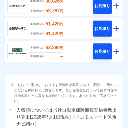
30,826
円
車両保険なし
お見積り
53,787
円
車両保険あり
51,420
円
車両保険なし
お見積り
81,420
円
車両保険あり
63,390
円
車両保険なし
お見積り
---
車両保険あり
こちらでご案内しております保険料は概算であり、実際にご契約い
ただける保険料とは異なります。また保険会社によって補償内容や
特約名称なども異なる場合がございます。あらかじめご了承くださ
い。
人気順については当社
新規契約者数よ
り算出[
年
月
日現在]（ドコモスマート保険
ナビ調べ）