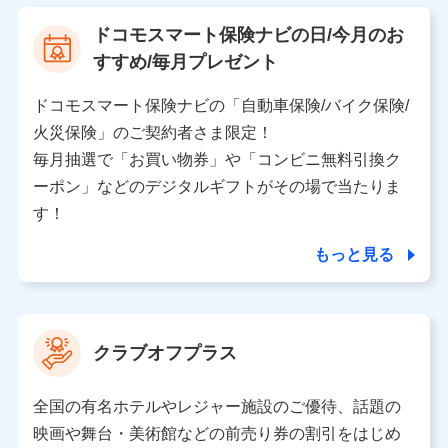
【利用する者の利用目的】
ドコモスマート保険ナビの日/今月のお
当社又は株式会社NTTドコモが提供する保険関連サービ
すすめ/毎月プレゼント
スにおけるユーザ登録受付および管理のため
当社又は株式会社NTTドコモと取引のあるもしくは委託
を受けている保険会社・提携会社の保険その他に関する
ドコモスマート保険ナビの「自動車保険/バイク保険/
情報を提供するため、また維持管理等の委託業務遂行の
火災保険」のご契約者さま限定！
ため、またそれらに付帯、関連する当社、株式会社NTT
ドコモおよび提携会社のサービスを案内、提供するため
毎月抽選で「お買い物券」や「コンビニ無料引換ク
（各サービスで取得したサービス利用履歴、ウェブサイ
ーポン」などのデジタルギフトがその場で当たりま
トの閲覧履歴、購買履歴、ご契約内容等のパーソナルデ
ータを分析して、お客さまの趣味・嗜好・傾向に応じた
す！
サービス・商品等に関するご提案や広告の配信等を行う
ことがあります。）
もっと見る
各種セミナーの開催のため
コンサルティングサービスの実施のため
アンケートやキャンペーン等の実施のため
上記に係る案内・手続き・管理等付帯業務を行うため
クラブオフプラス
【当該個人データの管理について責任を有する者の名称・住
所・代表者名】
全国の有名ホテルやレジャー施設のご優待、話題の
当該個人データを取り扱う各共同利用者（詳細は次のとお
映画や舞台・美術館などの前売り券の割引をはじめ
り）