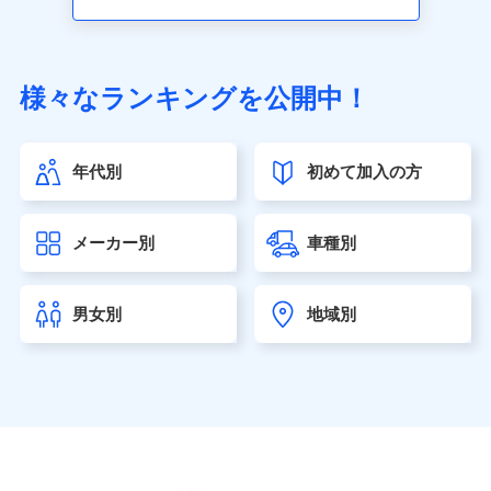
アクサ生命保険株式会社（https://www.axa.co.jp/）
SBI生命保険株式会社（https://www.sbilife.co.jp/）
FWD生命保険株式会社（https://www.fwdlife.co.jp/）
ソニー生命保険株式会社
様々なランキングを公開中！
（https://www.sonylife.co.jp）
SOMPOひまわり生命保険株式会社
（https://www.himawari-life.co.jp/）
年代別
初めて加入の方
第一ネオ生命保険株式会社（https://neofirst.co.jp/）
大樹生命保険株式会社（https://www.taiju-life.co.jp）
太陽生命保険株式会社（https://www.taiyo-
メーカー別
車種別
seimei.co.jp）
チューリッヒ生命保険株式会社
（https://www.zurichlife.co.jp/）
男女別
地域別
東京海上日動あんしん生命保険株式会社
（https://www.tmn-anshin.co.jp/）
なないろ生命保険株式会社
（https://www.nanairolife.co.jp/）
日本生命保険相互会社（https://www.nissay.co.jp）
はなさく生命保険株式会社
（https://www.life8739.co.jp/）
マニュライフ生命保険株式会社