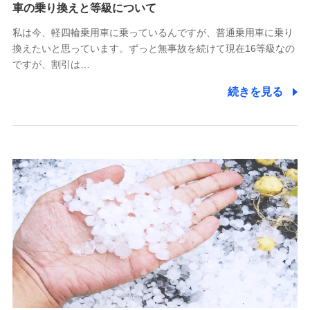
(https://www.tokiomarine-x.co.jp/)
車の乗り換えと等級について
ペットメディカルサポート株式会社
私は今、軽四輪乗用車に乗っているんですが、普通乗用車に乗り
(https://pshoken.co.jp/)
換えたいと思っています。ずっと無事故を続けて現在16等級なの
リトルファミリー少額短期保険株式会社
ですが、割引は…
(https://www.littlefamily-ssi.com/)
続きを見る
2.共同募集を行う代理店から受領する個人情報
郵便、電話、およびＥメール等により、当社と取引のあるも
しくは委託を受けている保険会社・提携会社の保険その他に
関する情報を提供し、金融商品等の契約を勧奨するため、ま
た維持管理等の委託業務遂行のため、またそれらに付帯、関
連する当社および提携会社のサービスを案内、提供するため
（なお、当社は複数の保険会社と取引があり、取得した個人
情報を取引のある他の保険会社の商品・サービスをご提案す
るために利用させていただくことがあります。）
上記に係る連絡・手続き・管理等付帯業務を行うため
3.セミナー募集サイトから取得した個人情報
各種セミナーの案内、開催のため
上記に係る連絡・手続き・管理等付帯業務を行うため