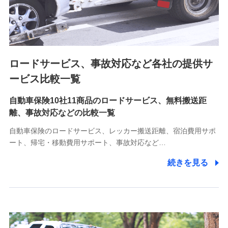
8.取引先個人情報
取引先としての選定業務、営業情報の提供業務、契約締結手
続き業務、取引管理業務、およびこれらに準ずる業務の遂行
のため
ロードサービス、事故対応など各社の提供サ
9.お問い合わせ情報
各種お問い合わせに対応するため
ービス比較一覧
自動車保険10社11商品のロードサービス、無料搬送距
10.受託業務の 個人情報
離、事故対応などの比較一覧
受託業務の遂行およびこれらに準ずる業務の遂行のため
自動車保険のロードサービス、レッカー搬送距離、宿泊費用サポ
11.マイカー通勤管理クラウド並びに法人向けASPサー
ート、帰宅・移動費用サポート、事故対応など…
ビスに関してのお問い合わせ情報
続きを見る
各種お問い合わせに対応するため
当社のサービスに関する情報提供や、皆様に有用なお知らせ
をお送りするため
アンケートの送付のため
当社のサービスや媒体の運営改善に必要なデータを解析し、
分析するため
当社の対応品質向上やお問い合わせ内容の正確な把握のため