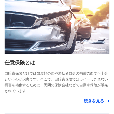
【共同して利用される利用データの項目】
当社又は株式会社NTTドコモがサービス提供等を通じて取得
した、以下の情報などの個人データ
基本情報
氏名、電話番号、メールアドレス、お客さまの識別子、
属性、連絡先、dポイントサービスのご利用に関する情
報。例として、dポイントカード番号、性別、年齢、家族
構成、住所、dポイント残高、dポイント利用履歴などが
含まれます。
利用情報
任意保険とは
当社又は株式会社NTTドコモが提供する各種サービスな
どのご契約・ご利用などに関する情報。例として、当社
又は株式会社NTTドコモが提供する各種サービスのご契
自賠責保険だけでは限度額の面や運転者自身の補償の面で不十分
約状態・ご利用履歴インターネット利用時の行動に関す
というのが現実です。そこで、自賠責保険ではカバーしきれない
る情報、アプリケーション利用時の行動に関する情報、
損害を補償するために、民間の保険会社などで自動車保険が販売
購入されたサービスや商品の名称・購入場所・決済に関
されています…
する情報、アンケートの回答に関する情報などが含まれ
ます。
続きを見る
保険関連サービス情報
当社又は株式会社NTTドコモが提供する保険関連サービ
スに関して取得し、又は保有する情報。例として、見積