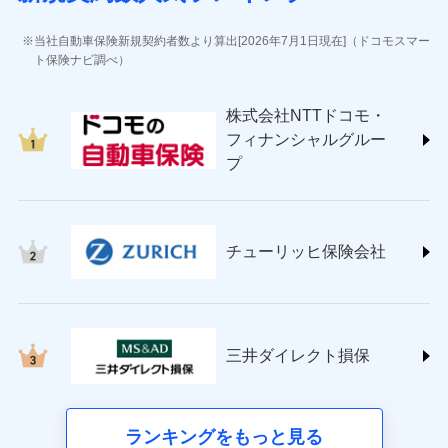
(https://www.jihoken.co.jp/)
ソニー損害保険株式会社
当社自動車保険新規契約者数より算出[2026年7月1日現在]（ドコモスマー
(https://www.sonysonpo.co.jp/)
ト保険ナビ調べ）
損害保険ジャパン株式会社 (https://www.sompo-
japan.co.jp/)
株式会社NTTドコモ・
ＳＯＭＰＯダイレクト損害保険株式会社
フィナンシャルグルー
(https://www.sompo-direct.co.jp/)
プ
チューリッヒ保険会社 (https://www.zurich.co.jp/)
東京海上日動火災保険株式会社
(https://www.tokiomarine-nichido.co.jp/)
日新火災海上保険株式会社
チューリッヒ保険会社
(https://www.nisshinfire.co.jp/)
ペット＆ファミリー損害保険株式会社
(https://www.petfamilyins.co.jp/)
三井住友海上火災保険株式会社 (https://www.ms-
ins.com/)
三井ダイレクト損保
三井ダイレクト損害保険株式会社
(https://www.mitsui-direct.co.jp/)
■生命保険
ランキングをもっと見る