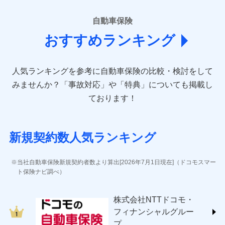
■損害保険
あいおいニッセイ同和損害保険株式会社
自動車保険
(https://www.aioinissaydowa.co.jp/)
おすすめランキング
アクサ損害保険株式会社 (https://www.axa-
direct.co.jp/)
アニコム損害保険株式会社 (https://www.anicom-
人気ランキングを参考に自動車保険の比較・検討をして
sompo.co.jp/)
東京海上ダイレクト損害保険株式会社 (https://www.e-
みませんか？
「事故対応」や「特典」についても掲載し
design.net/)
ております！
AIG損害保険株式会社 (https://www.aig.co.jp/sonpo)
ＳＢＩ損害保険株式会社
(https://www.sbisonpo.co.jp/)
新規契約数人気ランキング
ジェイアイ傷害火災保険株式会社
(https://www.jihoken.co.jp/)
ソニー損害保険株式会社
当社自動車保険新規契約者数より算出[2026年7月1日現在]（ドコモスマー
(https://www.sonysonpo.co.jp/)
ト保険ナビ調べ）
損害保険ジャパン株式会社 (https://www.sompo-
japan.co.jp/)
株式会社NTTドコモ・
ＳＯＭＰＯダイレクト損害保険株式会社
フィナンシャルグルー
(https://www.sompo-direct.co.jp/)
プ