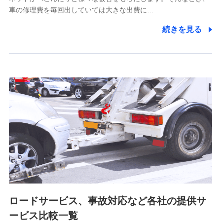
5.通話録音にて取得する情報
車の修理費を毎回出していては大きな出費に…
電話対応の品質向上およびお問合せ内容の正確な把握のため
続きを見る
6.採用応募者の個人情報
採用選考および入社手続を実施するため
7.社員（従業者）の個人情報
人事･勤怠･健康・労務等の管理、給与支給、福利厚生・採用
退職関連処理等の各種手続きのため、当社と従業員または従
業員同士の連絡のため
8.取引先個人情報
取引先としての選定業務、営業情報の提供業務、契約締結手
続き業務、取引管理業務、およびこれらに準ずる業務の遂行
のため
ロードサービス、事故対応など各社の提供サ
9.お問い合わせ情報
各種お問い合わせに対応するため
ービス比較一覧