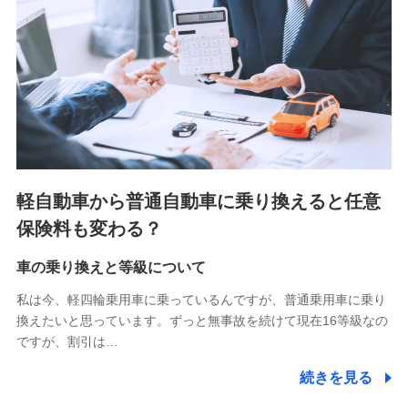
■少額短期保険
株式会社アシロ少額短期保険 (https://kailash.co.jp/)
SBIいきいき少額短期保険会社 (https://www.i-
sedai.com/)
SBIペット少額短期保険株式会社 (https://www.sbipet-
ssi.co.jp/)
SBIリスタ少額短期保険会社
(https://www.jishin.co.jp/)
スマートプラス少額短期保険株式会社
（https://www.smartplus-insurance.com/）
軽自動車から普通自動車に乗り換えると任意
チューリッヒ少額短期保険株式会社
保険料も変わる？
(https://www.zurichssi.co.jp/)
Tokio Marine X少額短期保険株式会社
(https://www.tokiomarine-x.co.jp/)
車の乗り換えと等級について
ペットメディカルサポート株式会社
私は今、軽四輪乗用車に乗っているんですが、普通乗用車に乗り
(https://pshoken.co.jp/)
換えたいと思っています。ずっと無事故を続けて現在16等級なの
リトルファミリー少額短期保険株式会社
ですが、割引は…
(https://www.littlefamily-ssi.com/)
続きを見る
2.共同募集を行う代理店から受領する個人情報