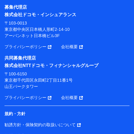
募集代理店
【利用目的】
株式会社ドコモ・インシュアランス
当社または株式会社NTTドコモ・フィナンシャルグルー
〒103-0013
プが提供する保険関連サービスにおけるユーザー登録受
東京都中央区日本橋人形町2-14-10
付および管理のため
アーバンネット日本橋ビル3F
当社または株式会社NTTドコモ・フィナンシャルグルー
プと取引のあるもしくは委託を受けている保険会社・提
プライバシーポリシー
会社概要
携会社の保険その他に関する情報を提供するため、また
維持管理等の委託業務遂行のため、またそれらに付帯、
共同募集代理店
関連する当社または株式会社NTTドコモ・フィナンシャ
株式会社NTTドコモ・フィナンシャルグループ
ルグループおよび提携会社のサービスを案内、提供する
ため
〒100-6150
（各サービスで取得したサービス利用履歴、ウェブサイ
東京都千代田区永田町2丁目11番1号
トの閲覧履歴、購買履歴、ご契約内容等のパーソナルデ
山王パークタワー
ータを分析して、お客さまの趣味・嗜好・傾向に応じた
サービス・商品等に関するご提案や広告の配信等を行う
プライバシーポリシー
会社概要
ことがあります。）
各種セミナーの開催のため
コンサルティングサービスの実施のため
規約・方針
アンケートやキャンペーン等の実施のため
上記に係る案内・手続き・管理等付帯業務を行うため
勧誘方針・保険契約の取扱いについて
【当該個人データの管理について責任を有する者の名称・住