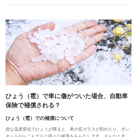
郵便、電話、およびＥメール等により、当社と取引のあるも
しくは委託を受けている保険会社・提携会社の保険その他に
関する情報を提供し、金融商品等の契約を勧奨するため、ま
た維持管理等の委託業務遂行のため、またそれらに付帯、関
連する当社および提携会社のサービスを案内、提供するため
（なお、当社は複数の保険会社と取引があり、取得した個人
情報を取引のある他の保険会社の商品・サービスをご提案す
るために利用させていただくことがあります。）
上記に係る連絡・手続き・管理等付帯業務を行うため
3.セミナー募集サイトから取得した個人情報
各種セミナーの案内、開催のため
上記に係る連絡・手続き・管理等付帯業務を行うため
4.家族・友達紹介にて取得した個人情報
ひょう（雹）で車に傷がついた場合、自動車
被紹介者への連絡、及び当社と取引のあるもしくは委託を受
保険で補償される？
けている保険会社・提携会社の保険その他に関する情報を提
供し、金融商品等の契約を勧奨するため
ひょう（雹）での補償について
アンケートやキャンペーン等の実施のため
上記に係る連絡・手続き・管理等付帯業務を行うため
急な温度変化でひょうが降ると、車の窓ガラスが割れたり、ボン
ネットがへこんだりと様々な被害をもらたします。そんなとき、