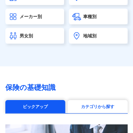
大樹生命保険株式会社（https://www.taiju-life.co.jp）
太陽生命保険株式会社（https://www.taiyo-
メーカー別
車種別
seimei.co.jp）
チューリッヒ生命保険株式会社
（https://www.zurichlife.co.jp/）
男女別
地域別
東京海上日動あんしん生命保険株式会社
（https://www.tmn-anshin.co.jp/）
なないろ生命保険株式会社
（https://www.nanairolife.co.jp/）
日本生命保険相互会社（https://www.nissay.co.jp）
はなさく生命保険株式会社
（https://www.life8739.co.jp/）
マニュライフ生命保険株式会社
保険の基礎知識
（https://www.manulife.co.jp/）
三井住友海上あいおい生命保険株式会社
（https://www.msa-life.co.jp/）
ピックアップ
カテゴリから探す
メットライフ生命株式会社(https://www.metlife.co.jp/)
メディケア生命保険株式会社
（https://www.medicarelife.com/）