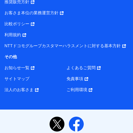
推奨販売方針
所・代表者名】
お客さま本位の業務運営方針
当該個人データを取り扱う各共同利用者（詳細は次のとお
り）
比較ポリシー
東京都千代田区永田町2丁目11番1号 山王パークタワー
利用規約
株式会社NTTドコモ・フィナンシャルグループ 代表取締役
社長 廣井 孝史
NTTドコモグループカスタマーハラスメントに対する基本方針
東京都中央区日本橋人形町2-14-10 アーバンネット日本橋
その他
ビル 3F
お知らせ一覧
よくあるご質問
株式会社ドコモ・インシュアランス 代表取締役社長 吉
村 忠義
サイトマップ
免責事項
また当社は、オンライン面談による保険のご相談にあたっ
法人のお客さま
ご利用環境
て、以下の提携代理店とお客様の個人データを共同利用する
ことがあります。
1. 共同利用する個人データの項目
氏名、生年月日、住所、メールアドレス、電話番号、個
人の属性に関する情報、資料請求の情報（有無を含みま