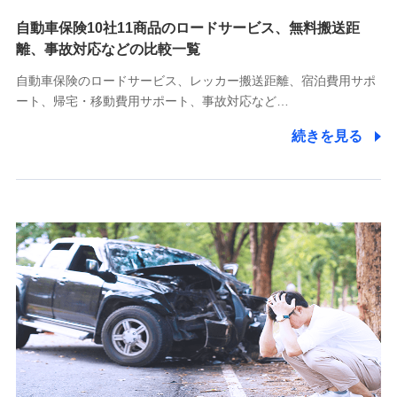
自動車保険10社11商品のロードサービス、無料搬送距
10.受託業務の 個人情報
離、事故対応などの比較一覧
受託業務の遂行およびこれらに準ずる業務の遂行のため
自動車保険のロードサービス、レッカー搬送距離、宿泊費用サポ
11.マイカー通勤管理クラウド並びに法人向けASPサー
ート、帰宅・移動費用サポート、事故対応など…
ビスに関してのお問い合わせ情報
続きを見る
各種お問い合わせに対応するため
当社のサービスに関する情報提供や、皆様に有用なお知らせ
をお送りするため
アンケートの送付のため
当社のサービスや媒体の運営改善に必要なデータを解析し、
分析するため
当社の対応品質向上やお問い合わせ内容の正確な把握のため
個人情報保護管理者の職名、連絡先
株式会社ドコモ・インシュアランス 営業部長
〒103-0013 東京都中央区日本橋人形町2-14-10 アーバン
ネット日本橋ビル 3F
株式会社ドコモ・インシュアランス
個人情報の第三者提供について