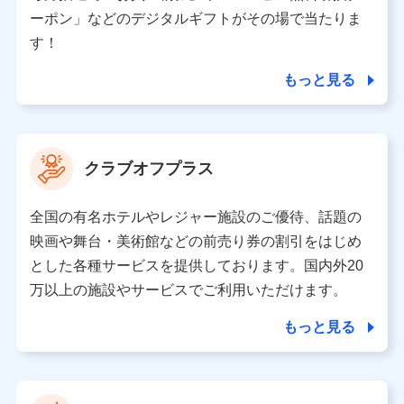
（各サービスで取得したサービス利用履歴、ウェブサイ
ーポン」などのデジタルギフトがその場で当たりま
トの閲覧履歴、購買履歴、ご契約内容等のパーソナルデ
ータを分析して、お客さまの趣味・嗜好・傾向に応じた
す！
サービス・商品等に関するご提案や広告の配信等を行う
ことがあります。）
もっと見る
各種セミナーの開催のため
コンサルティングサービスの実施のため
アンケートやキャンペーン等の実施のため
上記に係る案内・手続き・管理等付帯業務を行うため
クラブオフプラス
【当該個人データの管理について責任を有する者の名称・住
所・代表者名】
全国の有名ホテルやレジャー施設のご優待、話題の
当該個人データを取り扱う各共同利用者（詳細は次のとお
映画や舞台・美術館などの前売り券の割引をはじめ
り）
とした各種サービスを提供しております。国内外20
東京都千代田区永田町2丁目11番1号 山王パークタワー
万以上の施設やサービスでご利用いただけます。
株式会社NTTドコモ 代表取締役社長 前田 義晃
もっと見る
東京都中央区日本橋人形町2-14-10 アーバンネット日本橋
ビル 3F
株式会社ドコモ・インシュアランス 代表取締役社長 吉
村 忠義