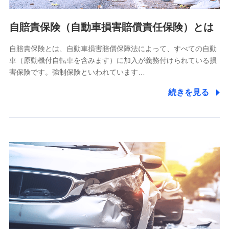
当社ではご本人の同意がある場合または法令に基づく場合を
自賠責保険（自動車損害賠償責任保険）とは
除き、第三者に提供いたしません。
自賠責保険とは、自動車損害賠償保障法によって、すべての自動
業務の委託
車（原動機付自転車を含みます）に加入が義務付けられている損
当社は利用目的の達成に必要な範囲内において個人情報の取
害保険です。強制保険といわれています…
り扱いの全部または一部を委託する場合があります。
続きを見る
個人データの共同利用
当社は株式会社NTTドコモとの間で、以下のとおり個
人データを共同利用します。
【共同して利用される利用データの項目】
当社又は株式会社NTTドコモがサービス提供等を通じて取得
した、以下の情報などの個人データ
基本情報
氏名、電話番号、メールアドレス、お客さまの識別子、
属性、連絡先、dポイントサービスのご利用に関する情