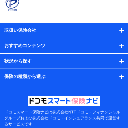
係、保険加入の目的、保険商品の内容、保険料、保険料
のお支払方法、車のメーカーや走行距離などの情報、建
物の構造や築年数などの情報、ペットの種類や年齢な
ど）及びお客様との応対記録（お客様に提示した比較見
積の試算結果情報、メールマガジンを提供した際のメー
取扱い保険会社
ル内容や送信履歴の情報及び保険の更改案内等を提供し
た際のメール内容や送信履歴などの情報）が含まれま
す。
おすすめコンテンツ
保険契約情報
当社または株式会社NTTドコモ・フィナンシャルグルー
プが取得し、又は保有する保険契約に関する情報。例と
状況から探す
して、保険契約者及び被保険者の氏名、住所、生年月
日、性別、保険契約者と被保険者の関係、保険加入の目
的、保険商品の内容、保険料、保険料のお支払方法、車
保険の種類から選ぶ
のメーカーや走行距離などの情報、建物の構造や築年数
などの情報、ペットの種類や年齢などの情報などが含ま
れます。
提供当事者から受領当事者が個人データを取得する方法
電子的・電磁的方法等
【共同して利用する者の範囲】
ドコモスマート保険ナビは
株式会社NTTドコモ・フィナンシャル
グループおよび
株式会社ドコモ・インシュアランス共同で
運営す
当社
るサービスです
株式会社NTTドコモ・フィナンシャルグループ