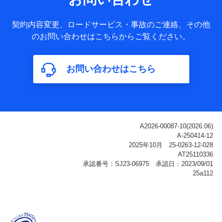
ータ
基本情報
契約内容変更、ロードサービス・事故のご連絡、その他
氏名、電話番号、メールアドレス、お客さまの識別子、
のお問い合わせはこちらからご覧ください。
属性、連絡先、dポイントサービスのご利用に関する情
報。例として、dポイントカード番号、性別、年齢、家族
構成、住所、dポイント残高、dポイント利用履歴などが
お問い合わせはこちら
含まれます。
利用情報
当社または株式会社NTTドコモ・フィナンシャルグルー
プが提供する各種サービスなどのご契約・ご利用などに
関する情報。例として、当社または株式会社NTTドコ
モ・フィナンシャルグループが提供する各種サービスの
ご契約状態・ご利用履歴インターネット利用時の行動に
関する情報、アプリケーション利用時の行動に関する情
報、購入されたサービスや商品の名称・購入場所・決済
に関する情報、アンケートの回答に関する情報などが含
まれます。
保険関連サービス情報
当社または株式会社NTTドコモ・フィナンシャルグルー
プが提供する保険関連サービスに関して取得し、又は保
有する情報。例として、見積請求受付時、資料請求受付
時又はユーザー登録受付時に提供いただいた情報（氏
名、住所、生年月日、性別、保険契約者と被保険者の関