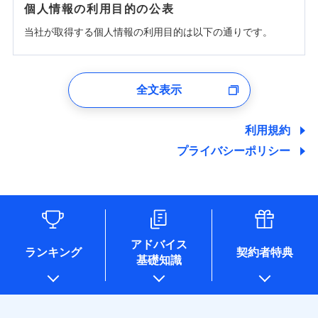
個人情報の利用目的の公表
当社が取得する個人情報の利用目的は以下の通りです。
1.見積請求受付時、資料請求受付時、ユーザー登録受
付時
全文表示
ユーザー登録受付および、管理のため
郵便、電話、およびＥメール等により、当社と取引のあるも
しくは委託を受けている保険会社・提携会社の保険その他に
利用規約
関する情報を提供し、金融商品等の契約を勧奨するため、ま
プライバシーポリシー
た維持管理等の委託業務遂行のため、またそれらに付帯、関
連する当社および提携会社のサービスを案内、提供するため
（なお、当社は複数の保険会社と取引があり、取得した個人
情報を取引のある他の保険会社の商品・サービスをご提案す
るために利用させていただくことがあります。）
各種セミナーの開催のため
コンサルティングサービスの実施のため
アドバイス
アンケートやキャンペーン等の実施のため
ランキング
契約者特典
基礎知識
上記に係る案内・手続き・管理等付帯業務を行うため
* 当社が委託を受けている保険会社の情報は、保険会社のホ
ームページに掲載しておりますので、ご確認ください。