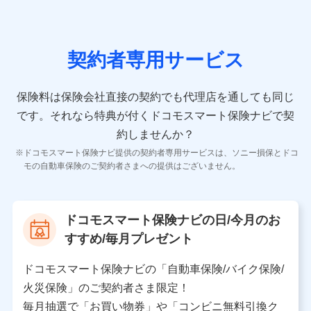
の情報）が含まれます。
保険契約情報
当社又は株式会社NTTドコモが取得し、又は保有する保
険契約に関する情報。例として、保険契約者及び被保険
契約者専用サービス
者の氏名、住所、生年月日、性別、保険契約者と被保険
者の関係、保険加入の目的、保険商品の内容、保険料、
保険料のお支払方法、車のメーカーや走行距離などの情
保険料は保険会社直接の契約でも代理店を通しても同じ
報、建物の構造や築年数などの情報、ペットの種類や年
齢などの情報などが含まれます。
です。
それなら特典が付くドコモスマート保険ナビで契
約しませんか？
【共同して利用する者の範囲】
ドコモスマート保険ナビ提供の契約者専用サービスは、ソニー損保とドコ
当社
モの自動車保険のご契約者さまへの提供はございません。
株式会社NTTドコモ
【利用する者の利用目的】
ドコモスマート保険ナビの日/今月のお
当社又は株式会社NTTドコモが提供する保険関連サービ
すすめ/毎月プレゼント
スにおけるユーザ登録受付および管理のため
当社又は株式会社NTTドコモと取引のあるもしくは委託
を受けている保険会社・提携会社の保険その他に関する
ドコモスマート保険ナビの「自動車保険/バイク保険/
情報を提供するため、また維持管理等の委託業務遂行の
火災保険」のご契約者さま限定！
ため、またそれらに付帯、関連する当社、株式会社NTT
ドコモおよび提携会社のサービスを案内、提供するため
毎月抽選で「お買い物券」や「コンビニ無料引換ク