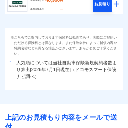
46,960
円
車両保険なし
お見積り
---
車両保険あり
こちらでご案内しております保険料は概算であり、実際にご契約い
ただける保険料とは異なります。また保険会社によって補償内容や
特約名称なども異なる場合がございます。あらかじめご了承くださ
い。
人気順については当社
新規契約者数よ
り算出[
年
月
日現在]（ドコモスマート保険
ナビ調べ）
上記のお見積もり内容をメールで送
付