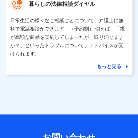
暮らしの法律相談ダイヤル
※ 当社および株式会社NTTドコモは、お客さまの情報を利
用させていただくにあたっては、「NTTドコモ パーソナル
日常生活の様々なご相談ごとについて、弁護士に無
データ憲章」に定める行動原則を順守します 。
※ パーソナルデータダッシュボードの「第三者提供の管
料で電話相談ができます。（予約制） 例えば、「親
理」の設定状態にかかわらず、共同利用する場合がありま
が高額な商品を契約してしまったが、取り消せます
す。
か？」といったトラブルについて、アドバイスが受
※ dポイントクラブ会員ではないお客さま（2019年12月11
けられます。
日以降、一度もdポイントクラブ会員であったことがないお
客さまに限る）に関する、2019年12月10日以前に取得した
もっと見る
個人データは、こちら の利用目的の範囲内に限って共同利
用します。
当社は株式会社NTTドコモ・フィナンシャルグループ
との間で、以下のとおり個人データを共同利用しま
す。
【共同して利用される利用データの項目】
当社または株式会社NTTドコモ・フィナンシャルグループが
サービス提供等を通じて取得した、以下の情報などの個人デ
お問い合わせ