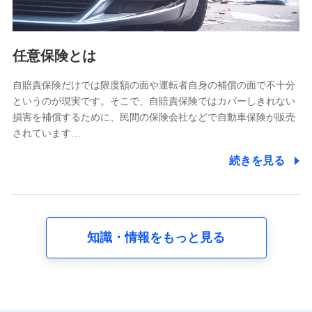
報。例として、dポイントカード番号、性別、年齢、家族
構成、住所、dポイント残高、dポイント利用履歴などが
含まれます。
利用情報
任意保険とは
当社又は株式会社NTTドコモが提供する各種サービスな
どのご契約・ご利用などに関する情報。例として、当社
又は株式会社NTTドコモが提供する各種サービスのご契
自賠責保険だけでは限度額の面や運転者自身の補償の面で不十分
約状態・ご利用履歴インターネット利用時の行動に関す
というのが現実です。そこで、自賠責保険ではカバーしきれない
る情報、アプリケーション利用時の行動に関する情報、
損害を補償するために、民間の保険会社などで自動車保険が販売
購入されたサービスや商品の名称・購入場所・決済に関
されています…
する情報、アンケートの回答に関する情報などが含まれ
ます。
続きを見る
保険関連サービス情報
当社又は株式会社NTTドコモが提供する保険関連サービ
スに関して取得し、又は保有する情報。例として、見積
請求受付時、資料請求受付時又はユーザー登録受付時に
提供いただいた情報（氏名、住所、生年月日、性別、保
険契約者と被保険者の関係、保険加入の目的、保険商品
知識・情報をもっと見る
の内容、保険料、保険料のお支払方法、車のメーカーや
走行距離などの情報、建物の構造や築年数などの情報、
ペットの種類や年齢など）及びお客様との応対記録 （お
客様に提示した比較見積の試算結果情報、メールマガジ
ンを提供した際のメール内容や送信履歴の情報及び保険
の更改案内等を提供した際のメール内容や送信履歴など