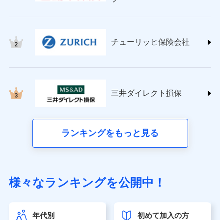
チューリッヒ保険会社 (https://www.zurich.co.jp/)
東京海上日動火災保険株式会社
(https://www.tokiomarine-nichido.co.jp/)
日新火災海上保険株式会社
チューリッヒ保険会社
(https://www.nisshinfire.co.jp/)
ペット＆ファミリー損害保険株式会社
(https://www.petfamilyins.co.jp/)
三井住友海上火災保険株式会社 (https://www.ms-
ins.com/)
三井ダイレクト損保
三井ダイレクト損害保険株式会社
(https://www.mitsui-direct.co.jp/)
■生命保険
ランキングをもっと見る
アクサ生命保険株式会社（https://www.axa.co.jp/）
SBI生命保険株式会社（https://www.sbilife.co.jp/）
FWD生命保険株式会社（https://www.fwdlife.co.jp/）
ソニー生命保険株式会社
様々なランキングを公開中！
（https://www.sonylife.co.jp）
SOMPOひまわり生命保険株式会社
（https://www.himawari-life.co.jp/）
年代別
初めて加入の方
第一ネオ生命保険株式会社（https://neofirst.co.jp/）