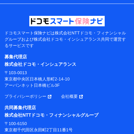
などの情報、ペットの種類や年齢などの情報などが含ま
れます。
提供当事者から受領当事者が個人データを取得する方法
電子的・電磁的方法等
【共同して利用する者の範囲】
ドコモスマート保険ナビは
株式会社NTTドコモ・フィナンシャル
グループおよび
株式会社ドコモ・インシュアランス共同で
運営す
当社
るサービスです
株式会社NTTドコモ・フィナンシャルグループ
募集代理店
【利用目的】
株式会社ドコモ・インシュアランス
当社または株式会社NTTドコモ・フィナンシャルグルー
〒103-0013
プが提供する保険関連サービスにおけるユーザー登録受
東京都中央区日本橋人形町2-14-10
付および管理のため
アーバンネット日本橋ビル3F
当社または株式会社NTTドコモ・フィナンシャルグルー
プと取引のあるもしくは委託を受けている保険会社・提
プライバシーポリシー
会社概要
携会社の保険その他に関する情報を提供するため、また
維持管理等の委託業務遂行のため、またそれらに付帯、
共同募集代理店
関連する当社または株式会社NTTドコモ・フィナンシャ
株式会社NTTドコモ・フィナンシャルグループ
ルグループおよび提携会社のサービスを案内、提供する
ため
〒100-6150
（各サービスで取得したサービス利用履歴、ウェブサイ
東京都千代田区永田町2丁目11番1号
トの閲覧履歴、購買履歴、ご契約内容等のパーソナルデ