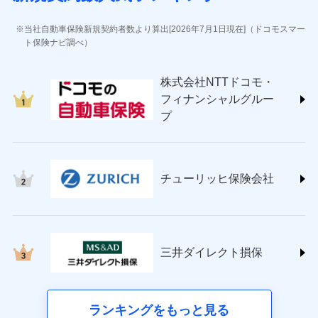
(https://www.jihoken.co.jp/)
ソニー損害保険株式会社
当社自動車保険新規契約者数より算出[2026年7月1日現在]（ドコモスマー
(https://www.sonysonpo.co.jp/)
ト保険ナビ調べ）
損害保険ジャパン株式会社 (https://www.sompo-
japan.co.jp/)
株式会社NTTドコモ・
ＳＯＭＰＯダイレクト損害保険株式会社
フィナンシャルグルー
(https://www.sompo-direct.co.jp/)
プ
チューリッヒ保険会社 (https://www.zurich.co.jp/)
東京海上日動火災保険株式会社
(https://www.tokiomarine-nichido.co.jp/)
日新火災海上保険株式会社
チューリッヒ保険会社
(https://www.nisshinfire.co.jp/)
ペット＆ファミリー損害保険株式会社
(https://www.petfamilyins.co.jp/)
三井住友海上火災保険株式会社 (https://www.ms-
ins.com/)
三井ダイレクト損保
三井ダイレクト損害保険株式会社
(https://www.mitsui-direct.co.jp/)
■生命保険
ランキングをもっと見る