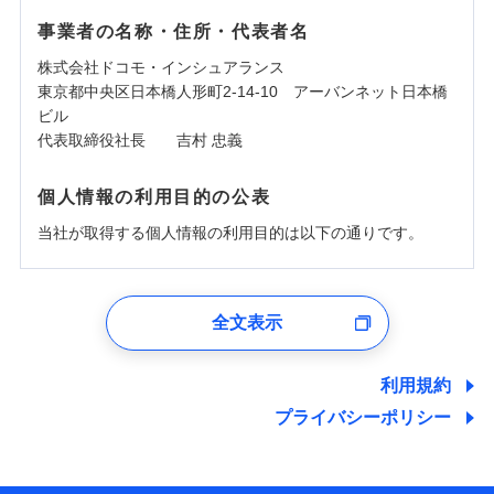
事業者の名称・住所・代表者名
株式会社ドコモ・インシュアランス
東京都中央区日本橋人形町2-14-10 アーバンネット日本橋
ビル
代表取締役社長 吉村 忠義
個人情報の利用目的の公表
当社が取得する個人情報の利用目的は以下の通りです。
1.見積請求受付時、資料請求受付時、ユーザー登録受
付時
全文表示
ユーザー登録受付および、管理のため
郵便、電話、およびＥメール等により、当社と取引のあるも
しくは委託を受けている保険会社・提携会社の保険その他に
利用規約
関する情報を提供し、金融商品等の契約を勧奨するため、ま
プライバシーポリシー
た維持管理等の委託業務遂行のため、またそれらに付帯、関
連する当社および提携会社のサービスを案内、提供するため
（なお、当社は複数の保険会社と取引があり、取得した個人
情報を取引のある他の保険会社の商品・サービスをご提案す