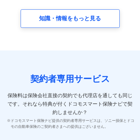
請求受付時、資料請求受付時又はユーザー登録受付時に
提供いただいた情報（氏名、住所、生年月日、性別、保
険契約者と被保険者の関係、保険加入の目的、保険商品
知識・情報をもっと見る
の内容、保険料、保険料のお支払方法、車のメーカーや
走行距離などの情報、建物の構造や築年数などの情報、
ペットの種類や年齢など）及びお客様との応対記録 （お
客様に提示した比較見積の試算結果情報、メールマガジ
ンを提供した際のメール内容や送信履歴の情報及び保険
の更改案内等を提供した際のメール内容や送信履歴など
の情報）が含まれます。
保険契約情報
当社又は株式会社NTTドコモが取得し、又は保有する保
険契約に関する情報。例として、保険契約者及び被保険
契約者専用サービス
者の氏名、住所、生年月日、性別、保険契約者と被保険
者の関係、保険加入の目的、保険商品の内容、保険料、
保険料のお支払方法、車のメーカーや走行距離などの情
保険料は保険会社直接の契約でも代理店を通しても同じ
報、建物の構造や築年数などの情報、ペットの種類や年
齢などの情報などが含まれます。
です。
それなら特典が付くドコモスマート保険ナビで契
約しませんか？
【共同して利用する者の範囲】
ドコモスマート保険ナビ提供の契約者専用サービスは、ソニー損保とドコ
当社
モの自動車保険のご契約者さまへの提供はございません。
株式会社NTTドコモ