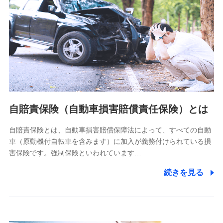
個人情報保護管理者の職名、連絡先
株式会社ドコモ・インシュアランス 営業部長
〒103-0013 東京都中央区日本橋人形町2-14-10 アーバン
ネット日本橋ビル 3F
株式会社ドコモ・インシュアランス
個人情報の第三者提供について
当社ではご本人の同意がある場合または法令に基づく場合を
自賠責保険（自動車損害賠償責任保険）とは
除き、第三者に提供いたしません。
自賠責保険とは、自動車損害賠償保障法によって、すべての自動
業務の委託
車（原動機付自転車を含みます）に加入が義務付けられている損
当社は利用目的の達成に必要な範囲内において個人情報の取
害保険です。強制保険といわれています…
り扱いの全部または一部を委託する場合があります。
続きを見る
個人データの共同利用
当社は株式会社NTTドコモとの間で、以下のとおり個
人データを共同利用します。