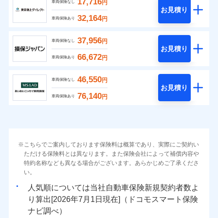
17,716
円
車両保険なし
お見積り
32,164
円
車両保険あり
37,956
円
車両保険なし
お見積り
66,672
円
車両保険あり
46,550
円
車両保険なし
お見積り
76,140
円
車両保険あり
こちらでご案内しております保険料は概算であり、実際にご契約い
ただける保険料とは異なります。また保険会社によって補償内容や
特約名称なども異なる場合がございます。あらかじめご了承くださ
い。
人気順については当社
新規契約者数よ
り算出[
年
月
日現在]（ドコモスマート保険
ナビ調べ）