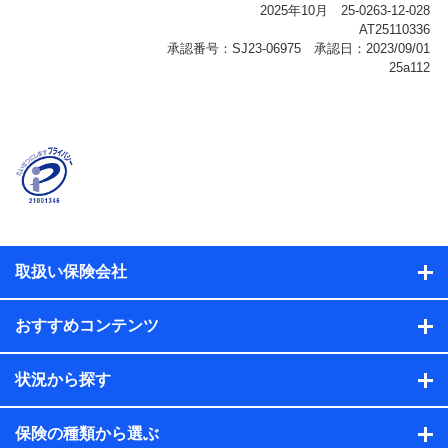
報、購入されたサービスや商品の名称・購入場所・決済
に関する情報、アンケートの回答に関する情報などが含
まれます。
保険関連サービス情報
当社または株式会社NTTドコモ・フィナンシャルグルー
プが提供する保険関連サービスに関して取得し、又は保
有する情報。例として、見積請求受付時、資料請求受付
時又はユーザー登録受付時に提供いただいた情報（氏
名、住所、生年月日、性別、保険契約者と被保険者の関
係、保険加入の目的、保険商品の内容、保険料、保険料
のお支払方法、車のメーカーや走行距離などの情報、建
物の構造や築年数などの情報、ペットの種類や年齢な
ど）及びお客様との応対記録（お客様に提示した比較見
積の試算結果情報、メールマガジンを提供した際のメー
取扱い保険会社
ル内容や送信履歴の情報及び保険の更改案内等を提供し
た際のメール内容や送信履歴などの情報）が含まれま
す。
おすすめコンテンツ
保険契約情報
当社または株式会社NTTドコモ・フィナンシャルグルー
プが取得し、又は保有する保険契約に関する情報。例と
状況から探す
して、保険契約者及び被保険者の氏名、住所、生年月
日、性別、保険契約者と被保険者の関係、保険加入の目
的、保険商品の内容、保険料、保険料のお支払方法、車
保険の種類から選ぶ
のメーカーや走行距離などの情報、建物の構造や築年数