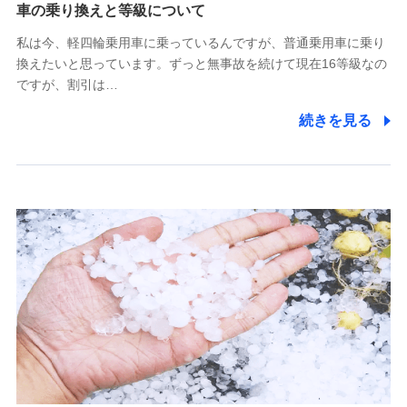
(https://www.tokiomarine-x.co.jp/)
車の乗り換えと等級について
ペットメディカルサポート株式会社
私は今、軽四輪乗用車に乗っているんですが、普通乗用車に乗り
(https://pshoken.co.jp/)
換えたいと思っています。ずっと無事故を続けて現在16等級なの
リトルファミリー少額短期保険株式会社
ですが、割引は…
(https://www.littlefamily-ssi.com/)
続きを見る
2.共同募集を行う代理店から受領する個人情報
郵便、電話、およびＥメール等により、当社と取引のあるも
しくは委託を受けている保険会社・提携会社の保険その他に
関する情報を提供し、金融商品等の契約を勧奨するため、ま
た維持管理等の委託業務遂行のため、またそれらに付帯、関
連する当社および提携会社のサービスを案内、提供するため
（なお、当社は複数の保険会社と取引があり、取得した個人
情報を取引のある他の保険会社の商品・サービスをご提案す
るために利用させていただくことがあります。）
上記に係る連絡・手続き・管理等付帯業務を行うため
3.セミナー募集サイトから取得した個人情報
各種セミナーの案内、開催のため
上記に係る連絡・手続き・管理等付帯業務を行うため