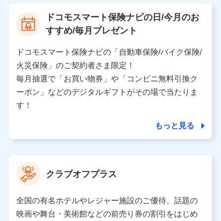
【利用する者の利用目的】
ドコモスマート保険ナビの日/今月のお
当社又は株式会社NTTドコモが提供する保険関連サービ
すすめ/毎月プレゼント
スにおけるユーザ登録受付および管理のため
当社又は株式会社NTTドコモと取引のあるもしくは委託
を受けている保険会社・提携会社の保険その他に関する
ドコモスマート保険ナビの「自動車保険/バイク保険/
情報を提供するため、また維持管理等の委託業務遂行の
火災保険」のご契約者さま限定！
ため、またそれらに付帯、関連する当社、株式会社NTT
ドコモおよび提携会社のサービスを案内、提供するため
毎月抽選で「お買い物券」や「コンビニ無料引換ク
（各サービスで取得したサービス利用履歴、ウェブサイ
ーポン」などのデジタルギフトがその場で当たりま
トの閲覧履歴、購買履歴、ご契約内容等のパーソナルデ
ータを分析して、お客さまの趣味・嗜好・傾向に応じた
す！
サービス・商品等に関するご提案や広告の配信等を行う
ことがあります。）
もっと見る
各種セミナーの開催のため
コンサルティングサービスの実施のため
アンケートやキャンペーン等の実施のため
上記に係る案内・手続き・管理等付帯業務を行うため
クラブオフプラス
【当該個人データの管理について責任を有する者の名称・住
所・代表者名】
全国の有名ホテルやレジャー施設のご優待、話題の
当該個人データを取り扱う各共同利用者（詳細は次のとお
映画や舞台・美術館などの前売り券の割引をはじめ
り）