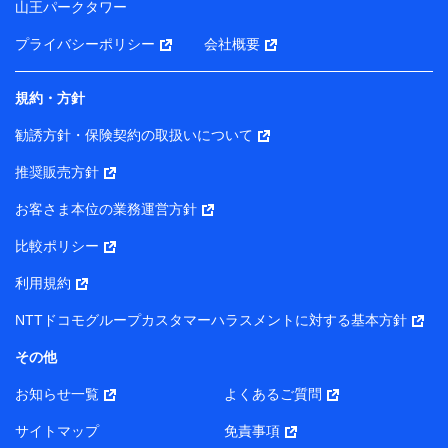
山王パークタワー
ータを分析して、お客さまの趣味・嗜好・傾向に応じた
サービス・商品等に関するご提案や広告の配信等を行う
プライバシーポリシー
会社概要
ことがあります。）
各種セミナーの開催のため
コンサルティングサービスの実施のため
規約・方針
アンケートやキャンペーン等の実施のため
上記に係る案内・手続き・管理等付帯業務を行うため
勧誘方針・保険契約の取扱いについて
【当該個人データの管理について責任を有する者の名称・住
推奨販売方針
所・代表者名】
お客さま本位の業務運営方針
当該個人データを取り扱う各共同利用者（詳細は次のとお
り）
比較ポリシー
東京都千代田区永田町2丁目11番1号 山王パークタワー
利用規約
株式会社NTTドコモ・フィナンシャルグループ 代表取締役
社長 廣井 孝史
NTTドコモグループカスタマーハラスメントに対する基本方針
東京都中央区日本橋人形町2-14-10 アーバンネット日本橋
その他
ビル 3F
お知らせ一覧
よくあるご質問
株式会社ドコモ・インシュアランス 代表取締役社長 吉
村 忠義
サイトマップ
免責事項