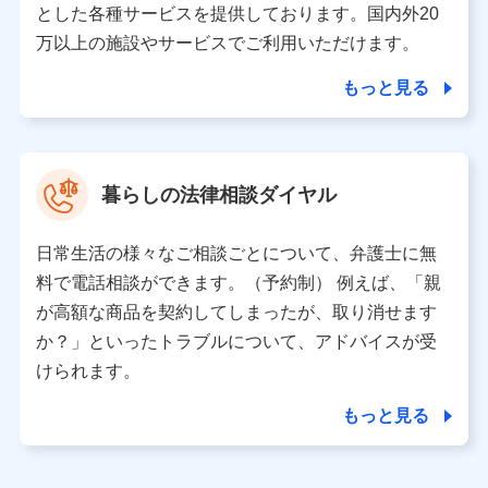
とした各種サービスを提供しております。国内外20
東京都千代田区永田町2丁目11番1号 山王パークタワー
万以上の施設やサービスでご利用いただけます。
株式会社NTTドコモ 代表取締役社長 前田 義晃
もっと見る
東京都中央区日本橋人形町2-14-10 アーバンネット日本橋
ビル 3F
株式会社ドコモ・インシュアランス 代表取締役社長 吉
村 忠義
暮らしの法律相談ダイヤル
※ 当社および株式会社NTTドコモは、お客さまの情報を利
用させていただくにあたっては、「NTTドコモ パーソナル
日常生活の様々なご相談ごとについて、弁護士に無
データ憲章」に定める行動原則を順守します 。
※ パーソナルデータダッシュボードの「第三者提供の管
料で電話相談ができます。（予約制） 例えば、「親
理」の設定状態にかかわらず、共同利用する場合がありま
が高額な商品を契約してしまったが、取り消せます
す。
か？」といったトラブルについて、アドバイスが受
※ dポイントクラブ会員ではないお客さま（2019年12月11
けられます。
日以降、一度もdポイントクラブ会員であったことがないお
客さまに限る）に関する、2019年12月10日以前に取得した
もっと見る
個人データは、こちら の利用目的の範囲内に限って共同利
用します。