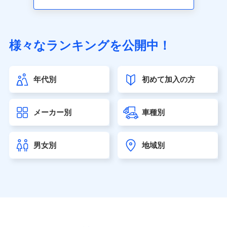
アクサ生命保険株式会社（https://www.axa.co.jp/）
SBI生命保険株式会社（https://www.sbilife.co.jp/）
FWD生命保険株式会社（https://www.fwdlife.co.jp/）
ソニー生命保険株式会社
様々なランキングを公開中！
（https://www.sonylife.co.jp）
SOMPOひまわり生命保険株式会社
（https://www.himawari-life.co.jp/）
年代別
初めて加入の方
第一ネオ生命保険株式会社（https://neofirst.co.jp/）
大樹生命保険株式会社（https://www.taiju-life.co.jp）
太陽生命保険株式会社（https://www.taiyo-
メーカー別
車種別
seimei.co.jp）
チューリッヒ生命保険株式会社
（https://www.zurichlife.co.jp/）
男女別
地域別
東京海上日動あんしん生命保険株式会社
（https://www.tmn-anshin.co.jp/）
なないろ生命保険株式会社
（https://www.nanairolife.co.jp/）
日本生命保険相互会社（https://www.nissay.co.jp）
はなさく生命保険株式会社
（https://www.life8739.co.jp/）
マニュライフ生命保険株式会社