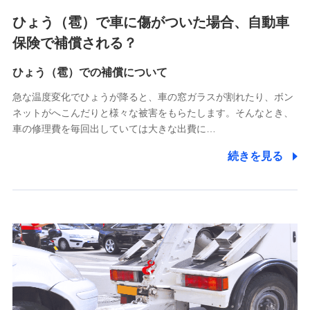
4.家族・友達紹介にて取得した個人情報
ひょう（雹）で車に傷がついた場合、自動車
被紹介者への連絡、及び当社と取引のあるもしくは委託を受
保険で補償される？
けている保険会社・提携会社の保険その他に関する情報を提
供し、金融商品等の契約を勧奨するため
ひょう（雹）での補償について
アンケートやキャンペーン等の実施のため
上記に係る連絡・手続き・管理等付帯業務を行うため
急な温度変化でひょうが降ると、車の窓ガラスが割れたり、ボン
ネットがへこんだりと様々な被害をもらたします。そんなとき、
5.通話録音にて取得する情報
車の修理費を毎回出していては大きな出費に…
電話対応の品質向上およびお問合せ内容の正確な把握のため
続きを見る
6.採用応募者の個人情報
採用選考および入社手続を実施するため
7.社員（従業者）の個人情報
人事･勤怠･健康・労務等の管理、給与支給、福利厚生・採用
退職関連処理等の各種手続きのため、当社と従業員または従
業員同士の連絡のため