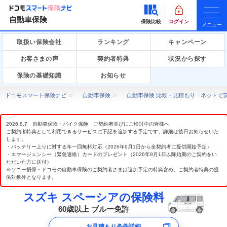
自動車保険
保険比較
ログイン
メニュー
取扱い保険会社
ランキング
キャンペーン
お客さまの声
契約者特典
状況から探す
保険の基礎知識
お知らせ
ドコモスマート保険ナビ
自動車保険
自動車保険 比較・見積もり ネットで
2026.8.7 自動車保険・バイク保険 ご契約者並びにご検討中の皆様へ
ご契約者特典として利用できるサービスに下記を追加する予定です。詳細は後日お知らせいた
します。
・バッテリー上りに対する年一回無料対応（2026年9月1日から全契約者に提供開始予定）
・エマージェンシー（緊急連絡）カードのプレゼント（2026年9月1日以降始期のご契約をい
ただいた方に送付）
※ソニー損保・ドコモの自動車保険のご契約者さまは追加予定の特典含め、ご契約者特典の提
供対象外となります。
スズキ スペーシアの保険料
60歳以上 ブルー免許
お見積もり条件詳細