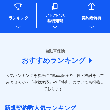
るために利用させていただくことがあります。）
各種セミナーの開催のため
コンサルティングサービスの実施のため
アドバイス
アンケートやキャンペーン等の実施のため
ランキング
契約者特典
基礎知識
上記に係る案内・手続き・管理等付帯業務を行うため
* 当社が委託を受けている保険会社の情報は、保険会社のホ
ームページに掲載しておりますので、ご確認ください。
■損害保険
あいおいニッセイ同和損害保険株式会社
自動車保険
(https://www.aioinissaydowa.co.jp/)
おすすめランキング
アクサ損害保険株式会社 (https://www.axa-
direct.co.jp/)
アニコム損害保険株式会社 (https://www.anicom-
人気ランキングを参考に自動車保険の比較・検討をして
sompo.co.jp/)
東京海上ダイレクト損害保険株式会社 (https://www.e-
みませんか？
「事故対応」や「特典」についても掲載し
design.net/)
ております！
AIG損害保険株式会社 (https://www.aig.co.jp/sonpo)
ＳＢＩ損害保険株式会社
(https://www.sbisonpo.co.jp/)
新規契約数人気ランキング
ジェイアイ傷害火災保険株式会社