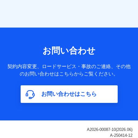
当社は株式会社NTTドコモ・フィナンシャルグループ
との間で、以下のとおり個人データを共同利用しま
す。
【共同して利用される利用データの項目】
当社または株式会社NTTドコモ・フィナンシャルグループが
サービス提供等を通じて取得した、以下の情報などの個人デ
お問い合わせ
ータ
基本情報
契約内容変更、ロードサービス・事故のご連絡、その他
氏名、電話番号、メールアドレス、お客さまの識別子、
のお問い合わせはこちらからご覧ください。
属性、連絡先、dポイントサービスのご利用に関する情
報。例として、dポイントカード番号、性別、年齢、家族
構成、住所、dポイント残高、dポイント利用履歴などが
お問い合わせはこちら
含まれます。
利用情報
当社または株式会社NTTドコモ・フィナンシャルグルー
プが提供する各種サービスなどのご契約・ご利用などに
関する情報。例として、当社または株式会社NTTドコ
モ・フィナンシャルグループが提供する各種サービスの
ご契約状態・ご利用履歴インターネット利用時の行動に
関する情報、アプリケーション利用時の行動に関する情