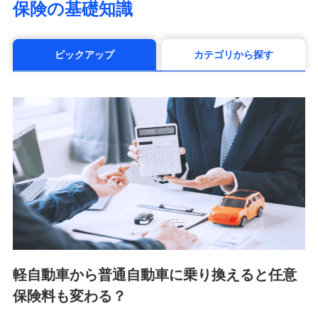
保険の基礎知識
（https://www.manulife.co.jp/）
三井住友海上あいおい生命保険株式会社
（https://www.msa-life.co.jp/）
ピックアップ
カテゴリから探す
メットライフ生命株式会社(https://www.metlife.co.jp/)
メディケア生命保険株式会社
（https://www.medicarelife.com/）
■少額短期保険
株式会社アシロ少額短期保険 (https://kailash.co.jp/)
SBIいきいき少額短期保険会社 (https://www.i-
sedai.com/)
SBIペット少額短期保険株式会社 (https://www.sbipet-
ssi.co.jp/)
SBIリスタ少額短期保険会社
(https://www.jishin.co.jp/)
スマートプラス少額短期保険株式会社
（https://www.smartplus-insurance.com/）
軽自動車から普通自動車に乗り換えると任意
チューリッヒ少額短期保険株式会社
保険料も変わる？
(https://www.zurichssi.co.jp/)
Tokio Marine X少額短期保険株式会社