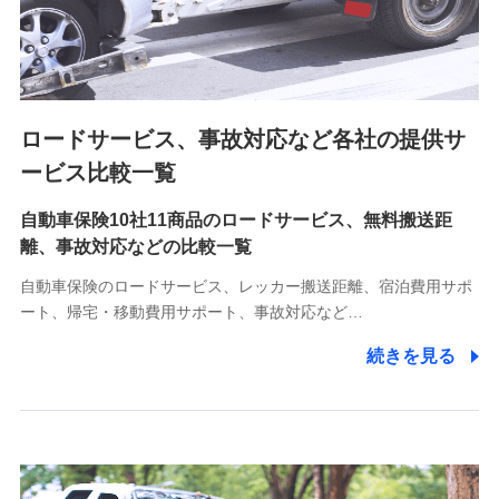
8.取引先個人情報
取引先としての選定業務、営業情報の提供業務、契約締結手
続き業務、取引管理業務、およびこれらに準ずる業務の遂行
のため
ロードサービス、事故対応など各社の提供サ
9.お問い合わせ情報
各種お問い合わせに対応するため
ービス比較一覧
自動車保険10社11商品のロードサービス、無料搬送距
10.受託業務の 個人情報
離、事故対応などの比較一覧
受託業務の遂行およびこれらに準ずる業務の遂行のため
自動車保険のロードサービス、レッカー搬送距離、宿泊費用サポ
11.マイカー通勤管理クラウド並びに法人向けASPサー
ート、帰宅・移動費用サポート、事故対応など…
ビスに関してのお問い合わせ情報
続きを見る
各種お問い合わせに対応するため
当社のサービスに関する情報提供や、皆様に有用なお知らせ
をお送りするため
アンケートの送付のため
当社のサービスや媒体の運営改善に必要なデータを解析し、
分析するため
当社の対応品質向上やお問い合わせ内容の正確な把握のため