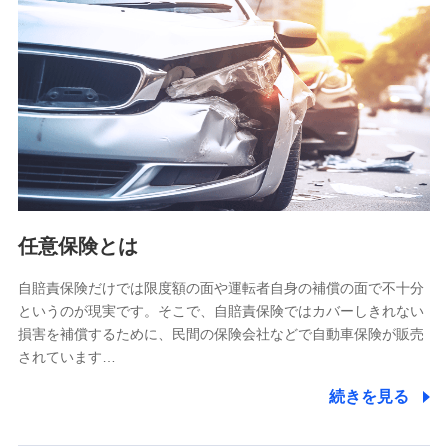
【共同して利用される利用データの項目】
当社又は株式会社NTTドコモがサービス提供等を通じて取得
した、以下の情報などの個人データ
基本情報
氏名、電話番号、メールアドレス、お客さまの識別子、
属性、連絡先、dポイントサービスのご利用に関する情
報。例として、dポイントカード番号、性別、年齢、家族
構成、住所、dポイント残高、dポイント利用履歴などが
含まれます。
利用情報
任意保険とは
当社又は株式会社NTTドコモが提供する各種サービスな
どのご契約・ご利用などに関する情報。例として、当社
又は株式会社NTTドコモが提供する各種サービスのご契
自賠責保険だけでは限度額の面や運転者自身の補償の面で不十分
約状態・ご利用履歴インターネット利用時の行動に関す
というのが現実です。そこで、自賠責保険ではカバーしきれない
る情報、アプリケーション利用時の行動に関する情報、
損害を補償するために、民間の保険会社などで自動車保険が販売
購入されたサービスや商品の名称・購入場所・決済に関
されています…
する情報、アンケートの回答に関する情報などが含まれ
ます。
続きを見る
保険関連サービス情報
当社又は株式会社NTTドコモが提供する保険関連サービ
スに関して取得し、又は保有する情報。例として、見積