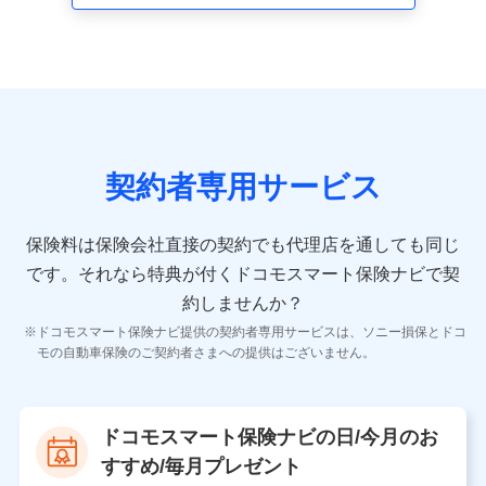
走行距離などの情報、建物の構造や築年数などの情報、
ペットの種類や年齢など）及びお客様との応対記録 （お
客様に提示した比較見積の試算結果情報、メールマガジ
ンを提供した際のメール内容や送信履歴の情報及び保険
の更改案内等を提供した際のメール内容や送信履歴など
の情報）が含まれます。
保険契約情報
当社又は株式会社NTTドコモが取得し、又は保有する保
険契約に関する情報。例として、保険契約者及び被保険
契約者専用サービス
者の氏名、住所、生年月日、性別、保険契約者と被保険
者の関係、保険加入の目的、保険商品の内容、保険料、
保険料のお支払方法、車のメーカーや走行距離などの情
保険料は保険会社直接の契約でも代理店を通しても同じ
報、建物の構造や築年数などの情報、ペットの種類や年
齢などの情報などが含まれます。
です。
それなら特典が付くドコモスマート保険ナビで契
約しませんか？
【共同して利用する者の範囲】
ドコモスマート保険ナビ提供の契約者専用サービスは、ソニー損保とドコ
当社
モの自動車保険のご契約者さまへの提供はございません。
株式会社NTTドコモ
【利用する者の利用目的】
ドコモスマート保険ナビの日/今月のお
当社又は株式会社NTTドコモが提供する保険関連サービ
すすめ/毎月プレゼント
スにおけるユーザ登録受付および管理のため