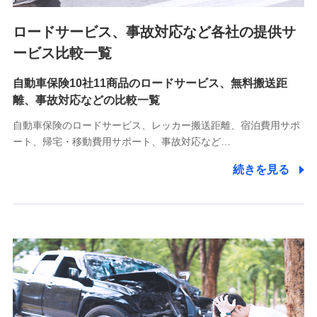
ロードサービス、事故対応など各社の提供サ
9.お問い合わせ情報
各種お問い合わせに対応するため
ービス比較一覧
自動車保険10社11商品のロードサービス、無料搬送距
10.受託業務の 個人情報
離、事故対応などの比較一覧
受託業務の遂行およびこれらに準ずる業務の遂行のため
自動車保険のロードサービス、レッカー搬送距離、宿泊費用サポ
11.マイカー通勤管理クラウド並びに法人向けASPサー
ート、帰宅・移動費用サポート、事故対応など…
ビスに関してのお問い合わせ情報
続きを見る
各種お問い合わせに対応するため
当社のサービスに関する情報提供や、皆様に有用なお知らせ
をお送りするため
アンケートの送付のため
当社のサービスや媒体の運営改善に必要なデータを解析し、
分析するため
当社の対応品質向上やお問い合わせ内容の正確な把握のため
個人情報保護管理者の職名、連絡先
株式会社ドコモ・インシュアランス 営業部長
〒103-0013 東京都中央区日本橋人形町2-14-10 アーバン