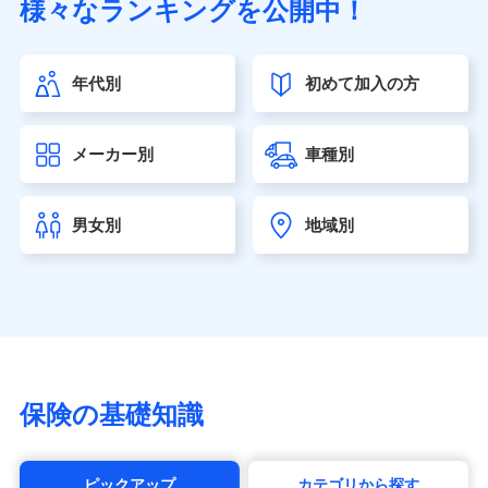
様々なランキングを公開中！
（https://www.sonylife.co.jp）
SOMPOひまわり生命保険株式会社
（https://www.himawari-life.co.jp/）
年代別
初めて加入の方
第一ネオ生命保険株式会社（https://neofirst.co.jp/）
大樹生命保険株式会社（https://www.taiju-life.co.jp）
太陽生命保険株式会社（https://www.taiyo-
メーカー別
車種別
seimei.co.jp）
チューリッヒ生命保険株式会社
（https://www.zurichlife.co.jp/）
男女別
地域別
東京海上日動あんしん生命保険株式会社
（https://www.tmn-anshin.co.jp/）
なないろ生命保険株式会社
（https://www.nanairolife.co.jp/）
日本生命保険相互会社（https://www.nissay.co.jp）
はなさく生命保険株式会社
（https://www.life8739.co.jp/）
マニュライフ生命保険株式会社
保険の基礎知識
（https://www.manulife.co.jp/）
三井住友海上あいおい生命保険株式会社
（https://www.msa-life.co.jp/）
ピックアップ
カテゴリから探す