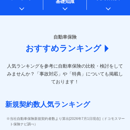
基礎知識
上記に係る案内・手続き・管理等付帯業務を行うため
* 当社が委託を受けている保険会社の情報は、保険会社のホ
ームページに掲載しておりますので、ご確認ください。
■損害保険
あいおいニッセイ同和損害保険株式会社
自動車保険
(https://www.aioinissaydowa.co.jp/)
おすすめランキング
アクサ損害保険株式会社 (https://www.axa-
direct.co.jp/)
アニコム損害保険株式会社 (https://www.anicom-
人気ランキングを参考に自動車保険の比較・検討をして
sompo.co.jp/)
東京海上ダイレクト損害保険株式会社 (https://www.e-
みませんか？
「事故対応」や「特典」についても掲載し
design.net/)
ております！
AIG損害保険株式会社 (https://www.aig.co.jp/sonpo)
ＳＢＩ損害保険株式会社
(https://www.sbisonpo.co.jp/)
新規契約数人気ランキング
ジェイアイ傷害火災保険株式会社
(https://www.jihoken.co.jp/)
ソニー損害保険株式会社
当社自動車保険新規契約者数より算出[2026年7月1日現在]（ドコモスマー
(https://www.sonysonpo.co.jp/)
ト保険ナビ調べ）
損害保険ジャパン株式会社 (https://www.sompo-