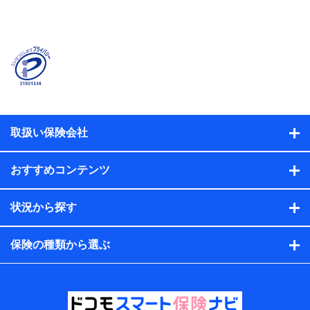
当社または株式会社NTTドコモ・フィナンシャルグルー
プが提供する保険関連サービスに関して取得し、又は保
有する情報。例として、見積請求受付時、資料請求受付
時又はユーザー登録受付時に提供いただいた情報（氏
名、住所、生年月日、性別、保険契約者と被保険者の関
係、保険加入の目的、保険商品の内容、保険料、保険料
のお支払方法、車のメーカーや走行距離などの情報、建
物の構造や築年数などの情報、ペットの種類や年齢な
ど）及びお客様との応対記録（お客様に提示した比較見
積の試算結果情報、メールマガジンを提供した際のメー
取扱い保険会社
ル内容や送信履歴の情報及び保険の更改案内等を提供し
た際のメール内容や送信履歴などの情報）が含まれま
す。
おすすめコンテンツ
保険契約情報
当社または株式会社NTTドコモ・フィナンシャルグルー
プが取得し、又は保有する保険契約に関する情報。例と
状況から探す
して、保険契約者及び被保険者の氏名、住所、生年月
日、性別、保険契約者と被保険者の関係、保険加入の目
的、保険商品の内容、保険料、保険料のお支払方法、車
保険の種類から選ぶ
のメーカーや走行距離などの情報、建物の構造や築年数
などの情報、ペットの種類や年齢などの情報などが含ま
れます。
提供当事者から受領当事者が個人データを取得する方法
電子的・電磁的方法等