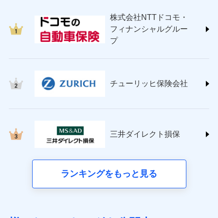
japan.co.jp/)
株式会社NTTドコモ・
ＳＯＭＰＯダイレクト損害保険株式会社
フィナンシャルグルー
(https://www.sompo-direct.co.jp/)
プ
チューリッヒ保険会社 (https://www.zurich.co.jp/)
東京海上日動火災保険株式会社
(https://www.tokiomarine-nichido.co.jp/)
日新火災海上保険株式会社
チューリッヒ保険会社
(https://www.nisshinfire.co.jp/)
ペット＆ファミリー損害保険株式会社
(https://www.petfamilyins.co.jp/)
三井住友海上火災保険株式会社 (https://www.ms-
ins.com/)
三井ダイレクト損保
三井ダイレクト損害保険株式会社
(https://www.mitsui-direct.co.jp/)
■生命保険
ランキングをもっと見る
アクサ生命保険株式会社（https://www.axa.co.jp/）
SBI生命保険株式会社（https://www.sbilife.co.jp/）
FWD生命保険株式会社（https://www.fwdlife.co.jp/）
ソニー生命保険株式会社