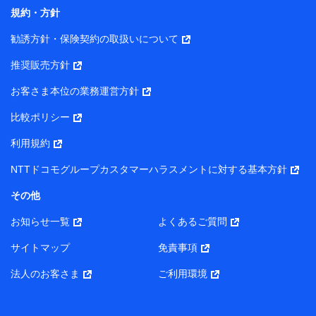
コンサルティングサービスの実施のため
規約・方針
アンケートやキャンペーン等の実施のため
上記に係る案内・手続き・管理等付帯業務を行うため
勧誘方針・保険契約の取扱いについて
【当該個人データの管理について責任を有する者の名称・住
推奨販売方針
所・代表者名】
お客さま本位の業務運営方針
当該個人データを取り扱う各共同利用者（詳細は次のとお
り）
比較ポリシー
東京都千代田区永田町2丁目11番1号 山王パークタワー
利用規約
株式会社NTTドコモ・フィナンシャルグループ 代表取締役
社長 廣井 孝史
NTTドコモグループカスタマーハラスメントに対する基本方針
東京都中央区日本橋人形町2-14-10 アーバンネット日本橋
その他
ビル 3F
お知らせ一覧
よくあるご質問
株式会社ドコモ・インシュアランス 代表取締役社長 吉
村 忠義
サイトマップ
免責事項
また当社は、オンライン面談による保険のご相談にあたっ
法人のお客さま
ご利用環境
て、以下の提携代理店とお客様の個人データを共同利用する
ことがあります。