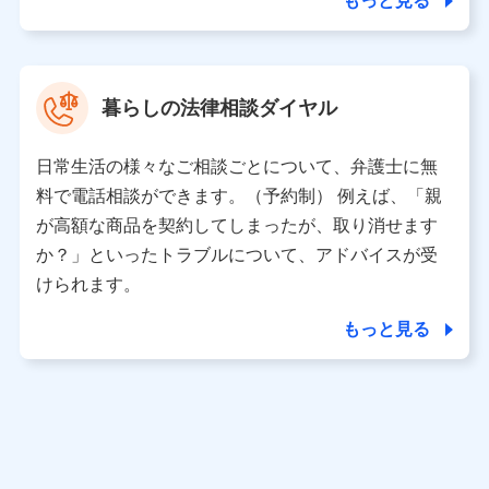
もっと見る
東京都中央区日本橋人形町2-14-10 アーバンネット日本橋
ビル 3F
株式会社ドコモ・インシュアランス 代表取締役社長 吉
村 忠義
暮らしの法律相談ダイヤル
※ 当社および株式会社NTTドコモは、お客さまの情報を利
用させていただくにあたっては、「NTTドコモ パーソナル
日常生活の様々なご相談ごとについて、弁護士に無
データ憲章」に定める行動原則を順守します 。
※ パーソナルデータダッシュボードの「第三者提供の管
料で電話相談ができます。（予約制） 例えば、「親
理」の設定状態にかかわらず、共同利用する場合がありま
が高額な商品を契約してしまったが、取り消せます
す。
か？」といったトラブルについて、アドバイスが受
※ dポイントクラブ会員ではないお客さま（2019年12月11
けられます。
日以降、一度もdポイントクラブ会員であったことがないお
客さまに限る）に関する、2019年12月10日以前に取得した
もっと見る
個人データは、こちら の利用目的の範囲内に限って共同利
用します。
当社は株式会社NTTドコモ・フィナンシャルグループ
との間で、以下のとおり個人データを共同利用しま
す。