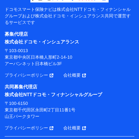
【共同して利用する者の範囲】
ドコモスマート保険ナビは
株式会社NTTドコモ・フィナンシャル
グループおよび
株式会社ドコモ・インシュアランス共同で
運営す
当社
るサービスです
株式会社NTTドコモ・フィナンシャルグループ
募集代理店
【利用目的】
株式会社ドコモ・インシュアランス
当社または株式会社NTTドコモ・フィナンシャルグルー
〒103-0013
プが提供する保険関連サービスにおけるユーザー登録受
東京都中央区日本橋人形町2-14-10
付および管理のため
アーバンネット日本橋ビル3F
当社または株式会社NTTドコモ・フィナンシャルグルー
プと取引のあるもしくは委託を受けている保険会社・提
プライバシーポリシー
会社概要
携会社の保険その他に関する情報を提供するため、また
維持管理等の委託業務遂行のため、またそれらに付帯、
共同募集代理店
関連する当社または株式会社NTTドコモ・フィナンシャ
株式会社NTTドコモ・フィナンシャルグループ
ルグループおよび提携会社のサービスを案内、提供する
ため
〒100-6150
（各サービスで取得したサービス利用履歴、ウェブサイ
東京都千代田区永田町2丁目11番1号
トの閲覧履歴、購買履歴、ご契約内容等のパーソナルデ
山王パークタワー
ータを分析して、お客さまの趣味・嗜好・傾向に応じた
サービス・商品等に関するご提案や広告の配信等を行う
プライバシーポリシー
会社概要
ことがあります。）
各種セミナーの開催のため