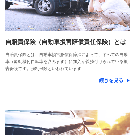
ネット日本橋ビル 3F
株式会社ドコモ・インシュアランス
個人情報の第三者提供について
当社ではご本人の同意がある場合または法令に基づく場合を
自賠責保険（自動車損害賠償責任保険）とは
除き、第三者に提供いたしません。
自賠責保険とは、自動車損害賠償保障法によって、すべての自動
業務の委託
車（原動機付自転車を含みます）に加入が義務付けられている損
当社は利用目的の達成に必要な範囲内において個人情報の取
害保険です。強制保険といわれています…
り扱いの全部または一部を委託する場合があります。
続きを見る
個人データの共同利用
当社は株式会社NTTドコモとの間で、以下のとおり個
人データを共同利用します。
【共同して利用される利用データの項目】
当社又は株式会社NTTドコモがサービス提供等を通じて取得
した、以下の情報などの個人データ