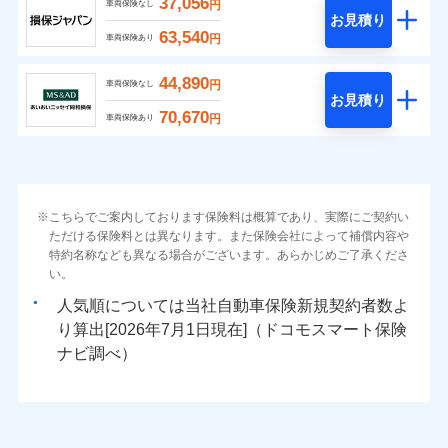
37,056
円
車両保険なし
お見積り
63,540
円
車両保険あり
44,890
円
車両保険なし
お見積り
70,670
円
車両保険あり
こちらでご案内しております保険料は概算であり、実際にご契約い
ただける保険料とは異なります。また保険会社によって補償内容や
特約名称なども異なる場合がございます。あらかじめご了承くださ
い。
人気順については当社
新規契約者数よ
り算出[
年
月
日現在]（ドコモスマート保険
ナビ調べ）