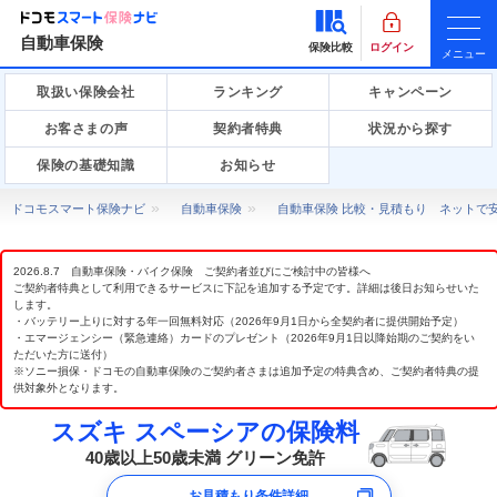
自動車保険
保険比較
ログイン
メニュー
取扱い保険会社
ランキング
キャンペーン
お客さまの声
契約者特典
状況から探す
保険の基礎知識
お知らせ
ドコモスマート保険ナビ
自動車保険
自動車保険 比較・見積もり ネットで
2026.8.7 自動車保険・バイク保険 ご契約者並びにご検討中の皆様へ
ご契約者特典として利用できるサービスに下記を追加する予定です。詳細は後日お知らせいた
します。
・バッテリー上りに対する年一回無料対応（2026年9月1日から全契約者に提供開始予定）
・エマージェンシー（緊急連絡）カードのプレゼント（2026年9月1日以降始期のご契約をい
ただいた方に送付）
※ソニー損保・ドコモの自動車保険のご契約者さまは追加予定の特典含め、ご契約者特典の提
供対象外となります。
スズキ スペーシアの保険料
40歳以上50歳未満 グリーン免許
お見積もり条件詳細