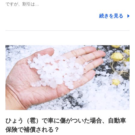
ですが、割引は…
(https://www.littlefamily-ssi.com/)
続きを見る
2.共同募集を行う代理店から受領する個人情報
郵便、電話、およびＥメール等により、当社と取引のあるも
しくは委託を受けている保険会社・提携会社の保険その他に
関する情報を提供し、金融商品等の契約を勧奨するため、ま
た維持管理等の委託業務遂行のため、またそれらに付帯、関
連する当社および提携会社のサービスを案内、提供するため
（なお、当社は複数の保険会社と取引があり、取得した個人
情報を取引のある他の保険会社の商品・サービスをご提案す
るために利用させていただくことがあります。）
上記に係る連絡・手続き・管理等付帯業務を行うため
3.セミナー募集サイトから取得した個人情報
各種セミナーの案内、開催のため
上記に係る連絡・手続き・管理等付帯業務を行うため
4.家族・友達紹介にて取得した個人情報
ひょう（雹）で車に傷がついた場合、自動車
被紹介者への連絡、及び当社と取引のあるもしくは委託を受
保険で補償される？
けている保険会社・提携会社の保険その他に関する情報を提