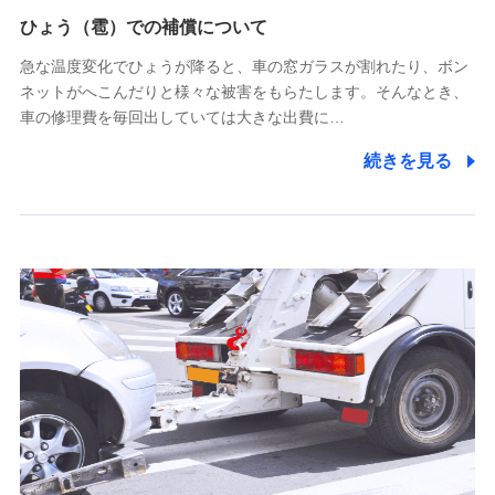
供し、金融商品等の契約を勧奨するため
ひょう（雹）での補償について
アンケートやキャンペーン等の実施のため
上記に係る連絡・手続き・管理等付帯業務を行うため
急な温度変化でひょうが降ると、車の窓ガラスが割れたり、ボン
ネットがへこんだりと様々な被害をもらたします。そんなとき、
5.通話録音にて取得する情報
車の修理費を毎回出していては大きな出費に…
電話対応の品質向上およびお問合せ内容の正確な把握のため
続きを見る
6.採用応募者の個人情報
採用選考および入社手続を実施するため
7.社員（従業者）の個人情報
人事･勤怠･健康・労務等の管理、給与支給、福利厚生・採用
退職関連処理等の各種手続きのため、当社と従業員または従
業員同士の連絡のため
8.取引先個人情報
取引先としての選定業務、営業情報の提供業務、契約締結手
続き業務、取引管理業務、およびこれらに準ずる業務の遂行
のため