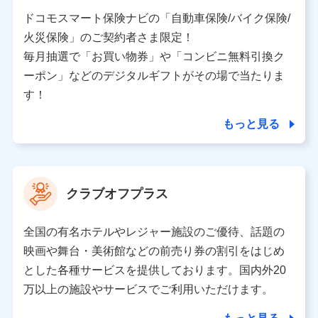
当社又は株式会社NTTドコモと取引のあるもしくは委託
を受けている保険会社・提携会社の保険その他に関する
ドコモスマート保険ナビの「自動車保険/バイク保険/
情報を提供するため、また維持管理等の委託業務遂行の
火災保険」のご契約者さま限定！
ため、またそれらに付帯、関連する当社、株式会社NTT
ドコモおよび提携会社のサービスを案内、提供するため
毎月抽選で「お買い物券」や「コンビニ無料引換ク
（各サービスで取得したサービス利用履歴、ウェブサイ
ーポン」などのデジタルギフトがその場で当たりま
トの閲覧履歴、購買履歴、ご契約内容等のパーソナルデ
ータを分析して、お客さまの趣味・嗜好・傾向に応じた
す！
サービス・商品等に関するご提案や広告の配信等を行う
ことがあります。）
もっと見る
各種セミナーの開催のため
コンサルティングサービスの実施のため
アンケートやキャンペーン等の実施のため
上記に係る案内・手続き・管理等付帯業務を行うため
クラブオフプラス
【当該個人データの管理について責任を有する者の名称・住
所・代表者名】
全国の有名ホテルやレジャー施設のご優待、話題の
当該個人データを取り扱う各共同利用者（詳細は次のとお
映画や舞台・美術館などの前売り券の割引をはじめ
り）
とした各種サービスを提供しております。国内外20
東京都千代田区永田町2丁目11番1号 山王パークタワー
万以上の施設やサービスでご利用いただけます。
株式会社NTTドコモ 代表取締役社長 前田 義晃