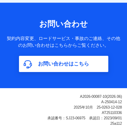
【共同して利用される利用データの項目】
当社または株式会社NTTドコモ・フィナンシャルグループが
サービス提供等を通じて取得した、以下の情報などの個人デ
お問い合わせ
ータ
基本情報
契約内容変更、ロードサービス・事故のご連絡、その他
氏名、電話番号、メールアドレス、お客さまの識別子、
のお問い合わせはこちらからご覧ください。
属性、連絡先、dポイントサービスのご利用に関する情
報。例として、dポイントカード番号、性別、年齢、家族
構成、住所、dポイント残高、dポイント利用履歴などが
お問い合わせはこちら
含まれます。
利用情報
当社または株式会社NTTドコモ・フィナンシャルグルー
プが提供する各種サービスなどのご契約・ご利用などに
関する情報。例として、当社または株式会社NTTドコ
モ・フィナンシャルグループが提供する各種サービスの
ご契約状態・ご利用履歴インターネット利用時の行動に
関する情報、アプリケーション利用時の行動に関する情
報、購入されたサービスや商品の名称・購入場所・決済
に関する情報、アンケートの回答に関する情報などが含
まれます。
保険関連サービス情報