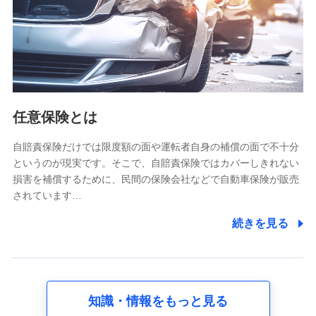
基本情報
氏名、電話番号、メールアドレス、お客さまの識別子、
属性、連絡先、dポイントサービスのご利用に関する情
報。例として、dポイントカード番号、性別、年齢、家族
構成、住所、dポイント残高、dポイント利用履歴などが
含まれます。
利用情報
任意保険とは
当社又は株式会社NTTドコモが提供する各種サービスな
どのご契約・ご利用などに関する情報。例として、当社
又は株式会社NTTドコモが提供する各種サービスのご契
自賠責保険だけでは限度額の面や運転者自身の補償の面で不十分
約状態・ご利用履歴インターネット利用時の行動に関す
というのが現実です。そこで、自賠責保険ではカバーしきれない
る情報、アプリケーション利用時の行動に関する情報、
損害を補償するために、民間の保険会社などで自動車保険が販売
購入されたサービスや商品の名称・購入場所・決済に関
されています…
する情報、アンケートの回答に関する情報などが含まれ
ます。
続きを見る
保険関連サービス情報
当社又は株式会社NTTドコモが提供する保険関連サービ
スに関して取得し、又は保有する情報。例として、見積
請求受付時、資料請求受付時又はユーザー登録受付時に
提供いただいた情報（氏名、住所、生年月日、性別、保
険契約者と被保険者の関係、保険加入の目的、保険商品
知識・情報をもっと見る
の内容、保険料、保険料のお支払方法、車のメーカーや