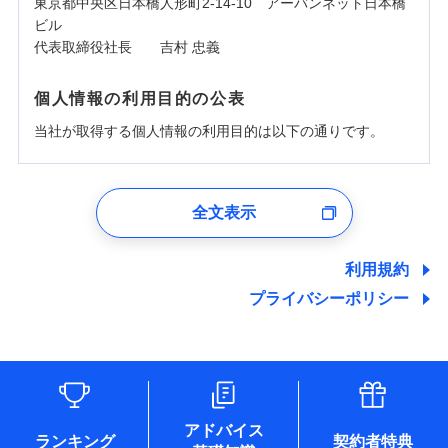
東京都中央区日本橋人形町2-14-10 アーバンネット日本橋
ビル
代表取締役社長 吉村 忠義
個人情報の利用目的の公表
当社が取得する個人情報の利用目的は以下の通りです。
1.見積請求受付時、資料請求受付時、ユーザー登録受
付時
全文表示
ユーザー登録受付および、管理のため
郵便、電話、およびＥメール等により、当社と取引のあるも
しくは委託を受けている保険会社・提携会社の保険その他に
利用規約
関する情報を提供し、金融商品等の契約を勧奨するため、ま
プライバシーポリシー
た維持管理等の委託業務遂行のため、またそれらに付帯、関
連する当社および提携会社のサービスを案内、提供するため
（なお、当社は複数の保険会社と取引があり、取得した個人
情報を取引のある他の保険会社の商品・サービスをご提案す
るために利用させていただくことがあります。）
各種セミナーの開催のため
コンサルティングサービスの実施のため
アドバイス
アンケートやキャンペーン等の実施のため
ランキング
契約者特典