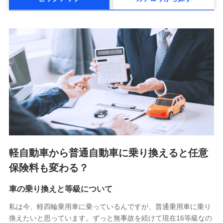
メットライフ生命株式会社(https://www.metlife.co.jp/)
メディケア生命保険株式会社
（https://www.medicarelife.com/）
■少額短期保険
株式会社アシロ少額短期保険 (https://kailash.co.jp/)
SBIいきいき少額短期保険会社 (https://www.i-
sedai.com/)
SBIペット少額短期保険株式会社 (https://www.sbipet-
ssi.co.jp/)
SBIリスタ少額短期保険会社
(https://www.jishin.co.jp/)
スマートプラス少額短期保険株式会社
（https://www.smartplus-insurance.com/）
軽自動車から普通自動車に乗り換えると任意
チューリッヒ少額短期保険株式会社
保険料も変わる？
(https://www.zurichssi.co.jp/)
Tokio Marine X少額短期保険株式会社
(https://www.tokiomarine-x.co.jp/)
車の乗り換えと等級について
ペットメディカルサポート株式会社
私は今、軽四輪乗用車に乗っているんですが、普通乗用車に乗り
(https://pshoken.co.jp/)
換えたいと思っています。ずっと無事故を続けて現在16等級なの
リトルファミリー少額短期保険株式会社