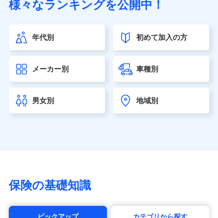
様々なランキングを公開中！
（https://www.sonylife.co.jp）
SOMPOひまわり生命保険株式会社
（https://www.himawari-life.co.jp/）
年代別
初めて加入の方
第一ネオ生命保険株式会社（https://neofirst.co.jp/）
大樹生命保険株式会社（https://www.taiju-life.co.jp）
太陽生命保険株式会社（https://www.taiyo-
メーカー別
車種別
seimei.co.jp）
チューリッヒ生命保険株式会社
（https://www.zurichlife.co.jp/）
男女別
地域別
東京海上日動あんしん生命保険株式会社
（https://www.tmn-anshin.co.jp/）
なないろ生命保険株式会社
（https://www.nanairolife.co.jp/）
日本生命保険相互会社（https://www.nissay.co.jp）
はなさく生命保険株式会社
（https://www.life8739.co.jp/）
マニュライフ生命保険株式会社
保険の基礎知識
（https://www.manulife.co.jp/）
三井住友海上あいおい生命保険株式会社
（https://www.msa-life.co.jp/）
ピックアップ
カテゴリから探す