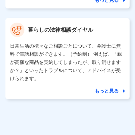
もっと見る
東京都中央区日本橋人形町2-14-10 アーバンネット日本橋
ビル 3F
株式会社ドコモ・インシュアランス 代表取締役社長 吉
村 忠義
暮らしの法律相談ダイヤル
※ 当社および株式会社NTTドコモは、お客さまの情報を利
用させていただくにあたっては、「NTTドコモ パーソナル
日常生活の様々なご相談ごとについて、弁護士に無
データ憲章」に定める行動原則を順守します 。
※ パーソナルデータダッシュボードの「第三者提供の管
料で電話相談ができます。（予約制） 例えば、「親
理」の設定状態にかかわらず、共同利用する場合がありま
が高額な商品を契約してしまったが、取り消せます
す。
か？」といったトラブルについて、アドバイスが受
※ dポイントクラブ会員ではないお客さま（2019年12月11
けられます。
日以降、一度もdポイントクラブ会員であったことがないお
客さまに限る）に関する、2019年12月10日以前に取得した
もっと見る
個人データは、こちら の利用目的の範囲内に限って共同利
用します。
当社は株式会社NTTドコモ・フィナンシャルグループ
との間で、以下のとおり個人データを共同利用しま
す。