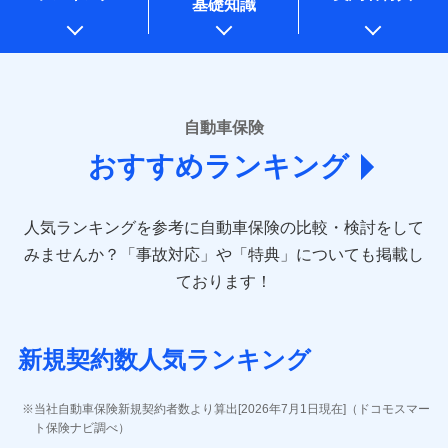
基礎知識
上記に係る案内・手続き・管理等付帯業務を行うため
* 当社が委託を受けている保険会社の情報は、保険会社のホ
ームページに掲載しておりますので、ご確認ください。
■損害保険
あいおいニッセイ同和損害保険株式会社
自動車保険
(https://www.aioinissaydowa.co.jp/)
おすすめランキング
アクサ損害保険株式会社 (https://www.axa-
direct.co.jp/)
アニコム損害保険株式会社 (https://www.anicom-
人気ランキングを参考に自動車保険の比較・検討をして
sompo.co.jp/)
東京海上ダイレクト損害保険株式会社 (https://www.e-
みませんか？
「事故対応」や「特典」についても掲載し
design.net/)
ております！
AIG損害保険株式会社 (https://www.aig.co.jp/sonpo)
ＳＢＩ損害保険株式会社
(https://www.sbisonpo.co.jp/)
新規契約数人気ランキング
ジェイアイ傷害火災保険株式会社
(https://www.jihoken.co.jp/)
ソニー損害保険株式会社
当社自動車保険新規契約者数より算出[2026年7月1日現在]（ドコモスマー
(https://www.sonysonpo.co.jp/)
ト保険ナビ調べ）
損害保険ジャパン株式会社 (https://www.sompo-