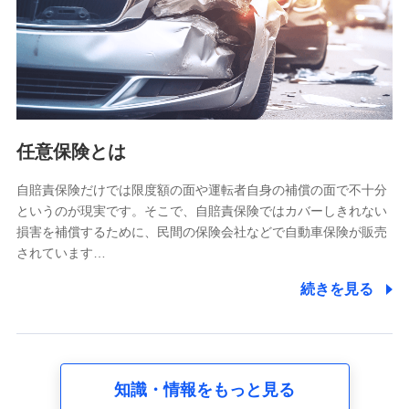
基本情報
氏名、電話番号、メールアドレス、お客さまの識別子、
属性、連絡先、dポイントサービスのご利用に関する情
報。例として、dポイントカード番号、性別、年齢、家族
構成、住所、dポイント残高、dポイント利用履歴などが
含まれます。
利用情報
任意保険とは
当社又は株式会社NTTドコモが提供する各種サービスな
どのご契約・ご利用などに関する情報。例として、当社
又は株式会社NTTドコモが提供する各種サービスのご契
自賠責保険だけでは限度額の面や運転者自身の補償の面で不十分
約状態・ご利用履歴インターネット利用時の行動に関す
というのが現実です。そこで、自賠責保険ではカバーしきれない
る情報、アプリケーション利用時の行動に関する情報、
損害を補償するために、民間の保険会社などで自動車保険が販売
購入されたサービスや商品の名称・購入場所・決済に関
されています…
する情報、アンケートの回答に関する情報などが含まれ
ます。
続きを見る
保険関連サービス情報
当社又は株式会社NTTドコモが提供する保険関連サービ
スに関して取得し、又は保有する情報。例として、見積
請求受付時、資料請求受付時又はユーザー登録受付時に
提供いただいた情報（氏名、住所、生年月日、性別、保
険契約者と被保険者の関係、保険加入の目的、保険商品
知識・情報をもっと見る
の内容、保険料、保険料のお支払方法、車のメーカーや