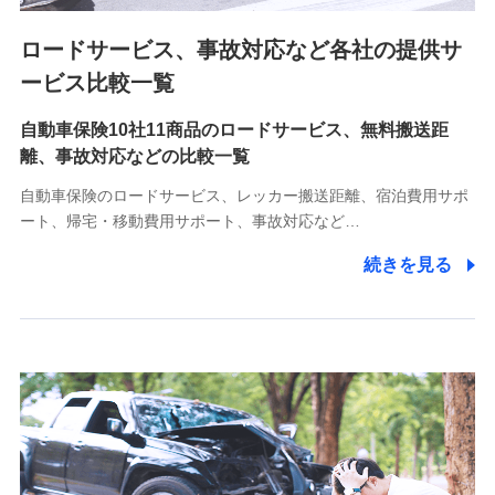
ロードサービス、事故対応など各社の提供サ
9.お問い合わせ情報
各種お問い合わせに対応するため
ービス比較一覧
自動車保険10社11商品のロードサービス、無料搬送距
10.受託業務の 個人情報
離、事故対応などの比較一覧
受託業務の遂行およびこれらに準ずる業務の遂行のため
自動車保険のロードサービス、レッカー搬送距離、宿泊費用サポ
11.マイカー通勤管理クラウド並びに法人向けASPサー
ート、帰宅・移動費用サポート、事故対応など…
ビスに関してのお問い合わせ情報
続きを見る
各種お問い合わせに対応するため
当社のサービスに関する情報提供や、皆様に有用なお知らせ
をお送りするため
アンケートの送付のため
当社のサービスや媒体の運営改善に必要なデータを解析し、
分析するため
当社の対応品質向上やお問い合わせ内容の正確な把握のため
個人情報保護管理者の職名、連絡先
株式会社ドコモ・インシュアランス 営業部長
〒103-0013 東京都中央区日本橋人形町2-14-10 アーバン