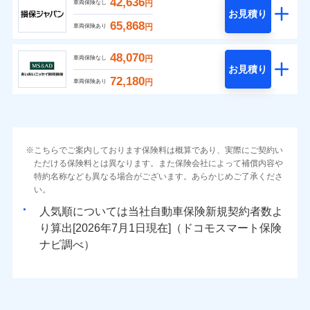
42,636
円
車両保険なし
お見積り
65,868
円
車両保険あり
48,070
円
車両保険なし
お見積り
72,180
円
車両保険あり
こちらでご案内しております保険料は概算であり、実際にご契約い
ただける保険料とは異なります。また保険会社によって補償内容や
特約名称なども異なる場合がございます。あらかじめご了承くださ
い。
人気順については当社
新規契約者数よ
り算出[
年
月
日現在]（ドコモスマート保険
ナビ調べ）