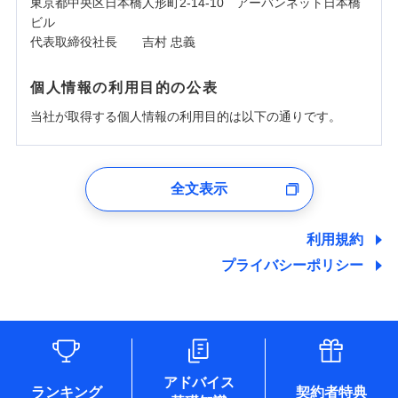
東京都中央区日本橋人形町2-14-10 アーバンネット日本橋
ビル
代表取締役社長 吉村 忠義
個人情報の利用目的の公表
当社が取得する個人情報の利用目的は以下の通りです。
1.見積請求受付時、資料請求受付時、ユーザー登録受
付時
全文表示
ユーザー登録受付および、管理のため
郵便、電話、およびＥメール等により、当社と取引のあるも
しくは委託を受けている保険会社・提携会社の保険その他に
利用規約
関する情報を提供し、金融商品等の契約を勧奨するため、ま
プライバシーポリシー
た維持管理等の委託業務遂行のため、またそれらに付帯、関
連する当社および提携会社のサービスを案内、提供するため
（なお、当社は複数の保険会社と取引があり、取得した個人
情報を取引のある他の保険会社の商品・サービスをご提案す
るために利用させていただくことがあります。）
各種セミナーの開催のため
コンサルティングサービスの実施のため
アドバイス
アンケートやキャンペーン等の実施のため
ランキング
契約者特典