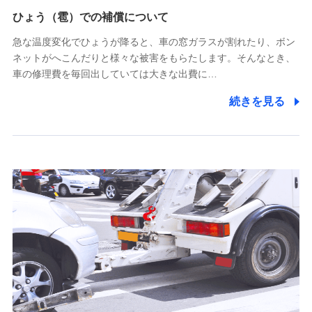
供し、金融商品等の契約を勧奨するため
ひょう（雹）での補償について
アンケートやキャンペーン等の実施のため
上記に係る連絡・手続き・管理等付帯業務を行うため
急な温度変化でひょうが降ると、車の窓ガラスが割れたり、ボン
ネットがへこんだりと様々な被害をもらたします。そんなとき、
5.通話録音にて取得する情報
車の修理費を毎回出していては大きな出費に…
電話対応の品質向上およびお問合せ内容の正確な把握のため
続きを見る
6.採用応募者の個人情報
採用選考および入社手続を実施するため
7.社員（従業者）の個人情報
人事･勤怠･健康・労務等の管理、給与支給、福利厚生・採用
退職関連処理等の各種手続きのため、当社と従業員または従
業員同士の連絡のため
8.取引先個人情報
取引先としての選定業務、営業情報の提供業務、契約締結手
続き業務、取引管理業務、およびこれらに準ずる業務の遂行
のため