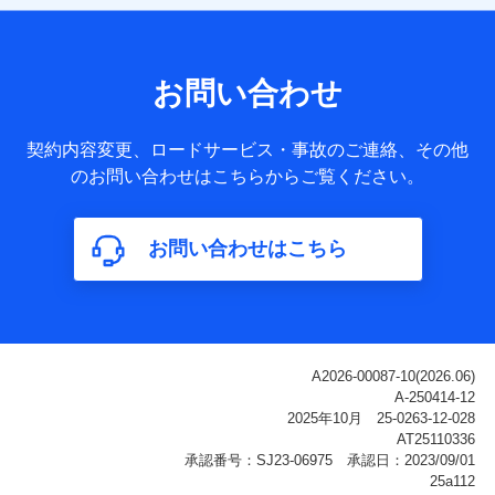
【共同して利用される利用データの項目】
当社または株式会社NTTドコモ・フィナンシャルグループが
サービス提供等を通じて取得した、以下の情報などの個人デ
お問い合わせ
ータ
基本情報
契約内容変更、ロードサービス・事故のご連絡、その他
氏名、電話番号、メールアドレス、お客さまの識別子、
のお問い合わせはこちらからご覧ください。
属性、連絡先、dポイントサービスのご利用に関する情
報。例として、dポイントカード番号、性別、年齢、家族
構成、住所、dポイント残高、dポイント利用履歴などが
お問い合わせはこちら
含まれます。
利用情報
当社または株式会社NTTドコモ・フィナンシャルグルー
プが提供する各種サービスなどのご契約・ご利用などに
関する情報。例として、当社または株式会社NTTドコ
モ・フィナンシャルグループが提供する各種サービスの
ご契約状態・ご利用履歴インターネット利用時の行動に
関する情報、アプリケーション利用時の行動に関する情
報、購入されたサービスや商品の名称・購入場所・決済
に関する情報、アンケートの回答に関する情報などが含
まれます。
保険関連サービス情報