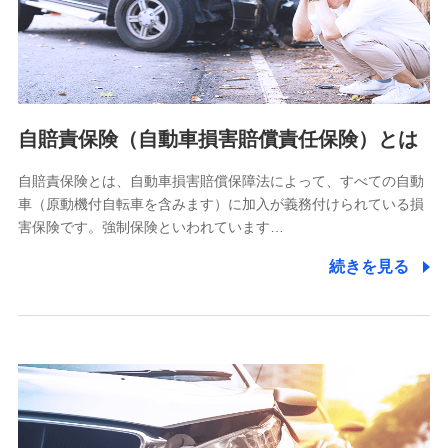
ネット日本橋ビル 3F
株式会社ドコモ・インシュアランス
個人情報の第三者提供について
当社ではご本人の同意がある場合または法令に基づく場合を
自賠責保険（自動車損害賠償責任保険）とは
除き、第三者に提供いたしません。
自賠責保険とは、自動車損害賠償保障法によって、すべての自動
業務の委託
車（原動機付自転車を含みます）に加入が義務付けられている損
当社は利用目的の達成に必要な範囲内において個人情報の取
害保険です。強制保険といわれています…
り扱いの全部または一部を委託する場合があります。
続きを見る
個人データの共同利用
当社は株式会社NTTドコモとの間で、以下のとおり個
人データを共同利用します。
【共同して利用される利用データの項目】
当社又は株式会社NTTドコモがサービス提供等を通じて取得
した、以下の情報などの個人データ