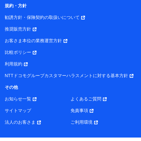
コンサルティングサービスの実施のため
規約・方針
アンケートやキャンペーン等の実施のため
上記に係る案内・手続き・管理等付帯業務を行うため
勧誘方針・保険契約の取扱いについて
【当該個人データの管理について責任を有する者の名称・住
推奨販売方針
所・代表者名】
お客さま本位の業務運営方針
当該個人データを取り扱う各共同利用者（詳細は次のとお
り）
比較ポリシー
東京都千代田区永田町2丁目11番1号 山王パークタワー
利用規約
株式会社NTTドコモ・フィナンシャルグループ 代表取締役
社長 廣井 孝史
NTTドコモグループカスタマーハラスメントに対する基本方針
東京都中央区日本橋人形町2-14-10 アーバンネット日本橋
その他
ビル 3F
お知らせ一覧
よくあるご質問
株式会社ドコモ・インシュアランス 代表取締役社長 吉
村 忠義
サイトマップ
免責事項
また当社は、オンライン面談による保険のご相談にあたっ
法人のお客さま
ご利用環境
て、以下の提携代理店とお客様の個人データを共同利用する
ことがあります。