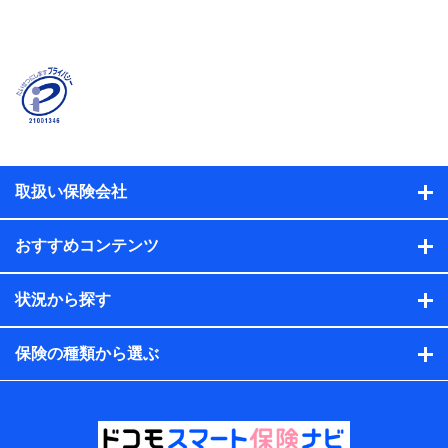
当社または株式会社NTTドコモ・フィナンシャルグルー
プが提供する保険関連サービスに関して取得し、又は保
有する情報。例として、見積請求受付時、資料請求受付
時又はユーザー登録受付時に提供いただいた情報（氏
名、住所、生年月日、性別、保険契約者と被保険者の関
係、保険加入の目的、保険商品の内容、保険料、保険料
のお支払方法、車のメーカーや走行距離などの情報、建
物の構造や築年数などの情報、ペットの種類や年齢な
ど）及びお客様との応対記録（お客様に提示した比較見
積の試算結果情報、メールマガジンを提供した際のメー
取扱い保険会社
ル内容や送信履歴の情報及び保険の更改案内等を提供し
た際のメール内容や送信履歴などの情報）が含まれま
す。
おすすめコンテンツ
保険契約情報
当社または株式会社NTTドコモ・フィナンシャルグルー
プが取得し、又は保有する保険契約に関する情報。例と
状況から探す
して、保険契約者及び被保険者の氏名、住所、生年月
日、性別、保険契約者と被保険者の関係、保険加入の目
的、保険商品の内容、保険料、保険料のお支払方法、車
保険の種類から選ぶ
のメーカーや走行距離などの情報、建物の構造や築年数
などの情報、ペットの種類や年齢などの情報などが含ま
れます。
提供当事者から受領当事者が個人データを取得する方法
電子的・電磁的方法等