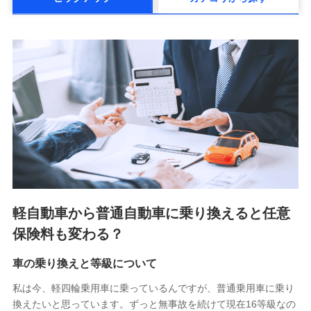
メットライフ生命株式会社(https://www.metlife.co.jp/)
メディケア生命保険株式会社
（https://www.medicarelife.com/）
■少額短期保険
株式会社アシロ少額短期保険 (https://kailash.co.jp/)
SBIいきいき少額短期保険会社 (https://www.i-
sedai.com/)
SBIペット少額短期保険株式会社 (https://www.sbipet-
ssi.co.jp/)
SBIリスタ少額短期保険会社
(https://www.jishin.co.jp/)
スマートプラス少額短期保険株式会社
（https://www.smartplus-insurance.com/）
軽自動車から普通自動車に乗り換えると任意
チューリッヒ少額短期保険株式会社
保険料も変わる？
(https://www.zurichssi.co.jp/)
Tokio Marine X少額短期保険株式会社
(https://www.tokiomarine-x.co.jp/)
車の乗り換えと等級について
ペットメディカルサポート株式会社
私は今、軽四輪乗用車に乗っているんですが、普通乗用車に乗り
(https://pshoken.co.jp/)
換えたいと思っています。ずっと無事故を続けて現在16等級なの
リトルファミリー少額短期保険株式会社