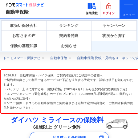
自動車保険
保険比較
ログイン
メニュー
取扱い保険会社
ランキング
キャンペーン
お客さまの声
契約者特典
状況から探す
保険の基礎知識
お知らせ
ドコモスマート保険ナビ
自動車保険
自動車保険 比較・見積もり ネットで
2026.8.7 自動車保険・バイク保険 ご契約者並びにご検討中の皆様へ
ご契約者特典として利用できるサービスに下記を追加する予定です。詳細は後日お知らせいた
します。
・バッテリー上りに対する年一回無料対応（2026年9月1日から全契約者に提供開始予定）
・エマージェンシー（緊急連絡）カードのプレゼント（2026年9月1日以降始期のご契約をい
ただいた方に送付）
※ソニー損保・ドコモの自動車保険のご契約者さまは追加予定の特典含め、ご契約者特典の提
供対象外となります。
ダイハツ ミライースの保険料
60歳以上 グリーン免許
お見積もり条件詳細