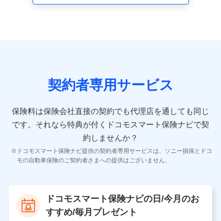
走行距離などの情報、建物の構造や築年数などの情報、
ペットの種類や年齢など）及びお客様との応対記録 （お
客様に提示した比較見積の試算結果情報、メールマガジ
ンを提供した際のメール内容や送信履歴の情報及び保険
の更改案内等を提供した際のメール内容や送信履歴など
の情報）が含まれます。
保険契約情報
当社又は株式会社NTTドコモが取得し、又は保有する保
険契約に関する情報。例として、保険契約者及び被保険
契約者専用サービス
者の氏名、住所、生年月日、性別、保険契約者と被保険
者の関係、保険加入の目的、保険商品の内容、保険料、
保険料のお支払方法、車のメーカーや走行距離などの情
保険料は保険会社直接の契約でも代理店を通しても同じ
報、建物の構造や築年数などの情報、ペットの種類や年
齢などの情報などが含まれます。
です。
それなら特典が付くドコモスマート保険ナビで契
約しませんか？
【共同して利用する者の範囲】
ドコモスマート保険ナビ提供の契約者専用サービスは、ソニー損保とドコ
当社
モの自動車保険のご契約者さまへの提供はございません。
株式会社NTTドコモ
【利用する者の利用目的】
ドコモスマート保険ナビの日/今月のお
当社又は株式会社NTTドコモが提供する保険関連サービ
すすめ/毎月プレゼント
スにおけるユーザ登録受付および管理のため