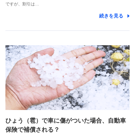
ですが、割引は…
(https://www.littlefamily-ssi.com/)
続きを見る
2.共同募集を行う代理店から受領する個人情報
郵便、電話、およびＥメール等により、当社と取引のあるも
しくは委託を受けている保険会社・提携会社の保険その他に
関する情報を提供し、金融商品等の契約を勧奨するため、ま
た維持管理等の委託業務遂行のため、またそれらに付帯、関
連する当社および提携会社のサービスを案内、提供するため
（なお、当社は複数の保険会社と取引があり、取得した個人
情報を取引のある他の保険会社の商品・サービスをご提案す
るために利用させていただくことがあります。）
上記に係る連絡・手続き・管理等付帯業務を行うため
3.セミナー募集サイトから取得した個人情報
各種セミナーの案内、開催のため
上記に係る連絡・手続き・管理等付帯業務を行うため
4.家族・友達紹介にて取得した個人情報
ひょう（雹）で車に傷がついた場合、自動車
被紹介者への連絡、及び当社と取引のあるもしくは委託を受
保険で補償される？
けている保険会社・提携会社の保険その他に関する情報を提