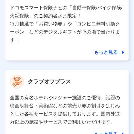
当社又は株式会社NTTドコモと取引のあるもしくは委託
を受けている保険会社・提携会社の保険その他に関する
ドコモスマート保険ナビの「自動車保険/バイク保険/
情報を提供するため、また維持管理等の委託業務遂行の
火災保険」のご契約者さま限定！
ため、またそれらに付帯、関連する当社、株式会社NTT
ドコモおよび提携会社のサービスを案内、提供するため
毎月抽選で「お買い物券」や「コンビニ無料引換ク
（各サービスで取得したサービス利用履歴、ウェブサイ
ーポン」などのデジタルギフトがその場で当たりま
トの閲覧履歴、購買履歴、ご契約内容等のパーソナルデ
ータを分析して、お客さまの趣味・嗜好・傾向に応じた
す！
サービス・商品等に関するご提案や広告の配信等を行う
ことがあります。）
もっと見る
各種セミナーの開催のため
コンサルティングサービスの実施のため
アンケートやキャンペーン等の実施のため
上記に係る案内・手続き・管理等付帯業務を行うため
クラブオフプラス
【当該個人データの管理について責任を有する者の名称・住
所・代表者名】
全国の有名ホテルやレジャー施設のご優待、話題の
当該個人データを取り扱う各共同利用者（詳細は次のとお
映画や舞台・美術館などの前売り券の割引をはじめ
り）
とした各種サービスを提供しております。国内外20
東京都千代田区永田町2丁目11番1号 山王パークタワー
万以上の施設やサービスでご利用いただけます。
株式会社NTTドコモ 代表取締役社長 前田 義晃