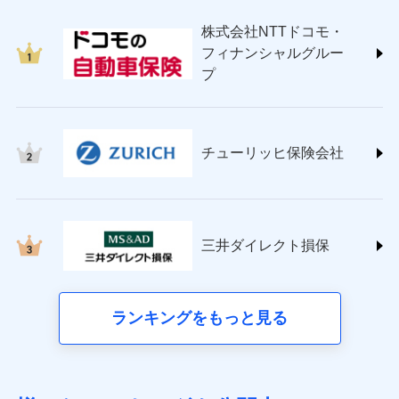
japan.co.jp/)
株式会社NTTドコモ・
ＳＯＭＰＯダイレクト損害保険株式会社
フィナンシャルグルー
(https://www.sompo-direct.co.jp/)
プ
チューリッヒ保険会社 (https://www.zurich.co.jp/)
東京海上日動火災保険株式会社
(https://www.tokiomarine-nichido.co.jp/)
日新火災海上保険株式会社
チューリッヒ保険会社
(https://www.nisshinfire.co.jp/)
ペット＆ファミリー損害保険株式会社
(https://www.petfamilyins.co.jp/)
三井住友海上火災保険株式会社 (https://www.ms-
ins.com/)
三井ダイレクト損保
三井ダイレクト損害保険株式会社
(https://www.mitsui-direct.co.jp/)
■生命保険
ランキングをもっと見る
アクサ生命保険株式会社（https://www.axa.co.jp/）
SBI生命保険株式会社（https://www.sbilife.co.jp/）
FWD生命保険株式会社（https://www.fwdlife.co.jp/）
ソニー生命保険株式会社