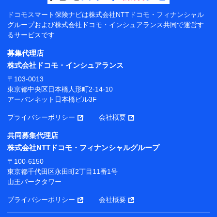
【共同して利用する者の範囲】
ドコモスマート保険ナビは
株式会社NTTドコモ・フィナンシャル
グループおよび
株式会社ドコモ・インシュアランス共同で
運営す
当社
るサービスです
株式会社NTTドコモ・フィナンシャルグループ
募集代理店
【利用目的】
株式会社ドコモ・インシュアランス
当社または株式会社NTTドコモ・フィナンシャルグルー
〒103-0013
プが提供する保険関連サービスにおけるユーザー登録受
東京都中央区日本橋人形町2-14-10
付および管理のため
アーバンネット日本橋ビル3F
当社または株式会社NTTドコモ・フィナンシャルグルー
プと取引のあるもしくは委託を受けている保険会社・提
プライバシーポリシー
会社概要
携会社の保険その他に関する情報を提供するため、また
維持管理等の委託業務遂行のため、またそれらに付帯、
共同募集代理店
関連する当社または株式会社NTTドコモ・フィナンシャ
株式会社NTTドコモ・フィナンシャルグループ
ルグループおよび提携会社のサービスを案内、提供する
ため
〒100-6150
（各サービスで取得したサービス利用履歴、ウェブサイ
東京都千代田区永田町2丁目11番1号
トの閲覧履歴、購買履歴、ご契約内容等のパーソナルデ
山王パークタワー
ータを分析して、お客さまの趣味・嗜好・傾向に応じた
サービス・商品等に関するご提案や広告の配信等を行う
プライバシーポリシー
会社概要
ことがあります。）
各種セミナーの開催のため