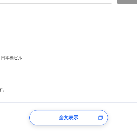
ト日本橋ビル
す。
登録受付時
全文表示
のあるもしくは委託を受けている保険会社・提携会社の保険その他に関
れらに付帯、関連する当社および提携会社のサービスを案内、提供する
した個人情報を取引のある他の保険会社の商品・サービスをご提案する