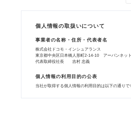
個人情報の取扱いについて
事業者の名称・住所・代表者名
株式会社ドコモ・インシュアランス
東京都中央区日本橋人形町2-14-10 アーバンネッ
代表取締役社長 吉村 忠義
個人情報の利用目的の公表
当社が取得する個人情報の利用目的は以下の通りで
1.見積請求受付時、資料請求受付時、ユーザー
ユーザー登録受付および、管理のため
郵便、電話、およびＥメール等により、当社と取引
め、また維持管理等の委託業務遂行のため、またそ
（なお、当社は複数の保険会社と取引があり、取得