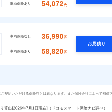
54,072
車両保険あり
円
36,990
車両保険なし
円
お見積り
58,820
車両保険あり
円
にご契約いただける保険料とは異なります。また保険会社によって補償
り算出[
年
月
日現在]（ドコモスマート保険ナビ調べ）