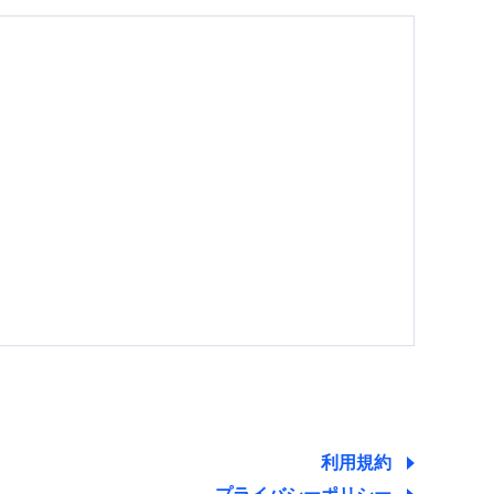
する情報を提供し、金融商品等の契約を勧奨するた
ため
ために利用させていただくことがあります。）
利用規約