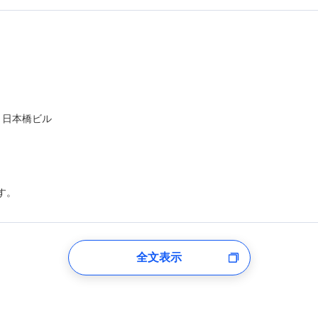
ト日本橋ビル
す。
登録受付時
全文表示
のあるもしくは委託を受けている保険会社・提携会社の保険その他に関
れらに付帯、関連する当社および提携会社のサービスを案内、提供する
した個人情報を取引のある他の保険会社の商品・サービスをご提案する