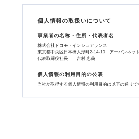
個人情報の取扱いについて
事業者の名称・住所・代表者名
株式会社ドコモ・インシュアランス
東京都中央区日本橋人形町2-14-10 アーバンネッ
代表取締役社長 吉村 忠義
個人情報の利用目的の公表
当社が取得する個人情報の利用目的は以下の通りで
1.見積請求受付時、資料請求受付時、ユーザー
ユーザー登録受付および、管理のため
郵便、電話、およびＥメール等により、当社と取引
め、また維持管理等の委託業務遂行のため、またそ
（なお、当社は複数の保険会社と取引があり、取得
各種セミナーの開催のため
コンサルティングサービスの実施のため