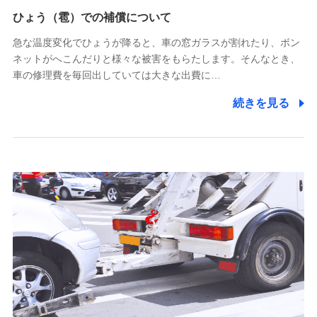
供し、金融商品等の契約を勧奨するため
ひょう（雹）での補償について
アンケートやキャンペーン等の実施のため
上記に係る連絡・手続き・管理等付帯業務を行うため
急な温度変化でひょうが降ると、車の窓ガラスが割れたり、ボン
ネットがへこんだりと様々な被害をもらたします。そんなとき、
5.通話録音にて取得する情報
車の修理費を毎回出していては大きな出費に…
電話対応の品質向上およびお問合せ内容の正確な把握のため
続きを見る
6.採用応募者の個人情報
採用選考および入社手続を実施するため
7.社員（従業者）の個人情報
人事･勤怠･健康・労務等の管理、給与支給、福利厚生・採用
退職関連処理等の各種手続きのため、当社と従業員または従
業員同士の連絡のため
8.取引先個人情報
取引先としての選定業務、営業情報の提供業務、契約締結手
続き業務、取引管理業務、およびこれらに準ずる業務の遂行
のため