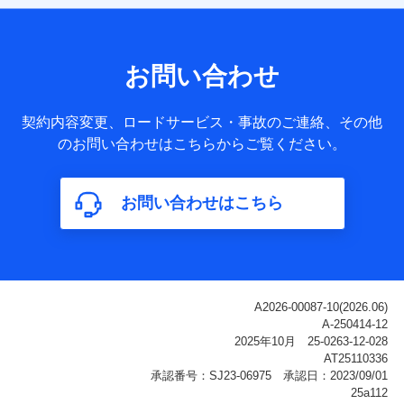
【共同して利用される利用データの項目】
当社または株式会社NTTドコモ・フィナンシャルグループが
サービス提供等を通じて取得した、以下の情報などの個人デ
お問い合わせ
ータ
基本情報
契約内容変更、ロードサービス・事故のご連絡、その他
氏名、電話番号、メールアドレス、お客さまの識別子、
のお問い合わせはこちらからご覧ください。
属性、連絡先、dポイントサービスのご利用に関する情
報。例として、dポイントカード番号、性別、年齢、家族
構成、住所、dポイント残高、dポイント利用履歴などが
お問い合わせはこちら
含まれます。
利用情報
当社または株式会社NTTドコモ・フィナンシャルグルー
プが提供する各種サービスなどのご契約・ご利用などに
関する情報。例として、当社または株式会社NTTドコ
モ・フィナンシャルグループが提供する各種サービスの
ご契約状態・ご利用履歴インターネット利用時の行動に
関する情報、アプリケーション利用時の行動に関する情
報、購入されたサービスや商品の名称・購入場所・決済
に関する情報、アンケートの回答に関する情報などが含
まれます。
保険関連サービス情報