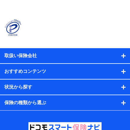
当社または株式会社NTTドコモ・フィナンシャルグルー
プが提供する保険関連サービスに関して取得し、又は保
有する情報。例として、見積請求受付時、資料請求受付
時又はユーザー登録受付時に提供いただいた情報（氏
名、住所、生年月日、性別、保険契約者と被保険者の関
係、保険加入の目的、保険商品の内容、保険料、保険料
のお支払方法、車のメーカーや走行距離などの情報、建
物の構造や築年数などの情報、ペットの種類や年齢な
ど）及びお客様との応対記録（お客様に提示した比較見
積の試算結果情報、メールマガジンを提供した際のメー
取扱い保険会社
ル内容や送信履歴の情報及び保険の更改案内等を提供し
た際のメール内容や送信履歴などの情報）が含まれま
す。
おすすめコンテンツ
保険契約情報
当社または株式会社NTTドコモ・フィナンシャルグルー
プが取得し、又は保有する保険契約に関する情報。例と
状況から探す
して、保険契約者及び被保険者の氏名、住所、生年月
日、性別、保険契約者と被保険者の関係、保険加入の目
的、保険商品の内容、保険料、保険料のお支払方法、車
保険の種類から選ぶ
のメーカーや走行距離などの情報、建物の構造や築年数
などの情報、ペットの種類や年齢などの情報などが含ま
れます。
提供当事者から受領当事者が個人データを取得する方法
電子的・電磁的方法等