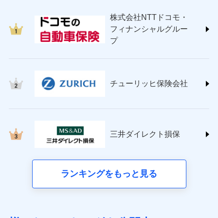
japan.co.jp/)
株式会社NTTドコモ・
ＳＯＭＰＯダイレクト損害保険株式会社
フィナンシャルグルー
(https://www.sompo-direct.co.jp/)
プ
チューリッヒ保険会社 (https://www.zurich.co.jp/)
東京海上日動火災保険株式会社
(https://www.tokiomarine-nichido.co.jp/)
日新火災海上保険株式会社
チューリッヒ保険会社
(https://www.nisshinfire.co.jp/)
ペット＆ファミリー損害保険株式会社
(https://www.petfamilyins.co.jp/)
三井住友海上火災保険株式会社 (https://www.ms-
ins.com/)
三井ダイレクト損保
三井ダイレクト損害保険株式会社
(https://www.mitsui-direct.co.jp/)
■生命保険
ランキングをもっと見る
アクサ生命保険株式会社（https://www.axa.co.jp/）
SBI生命保険株式会社（https://www.sbilife.co.jp/）
FWD生命保険株式会社（https://www.fwdlife.co.jp/）
ソニー生命保険株式会社