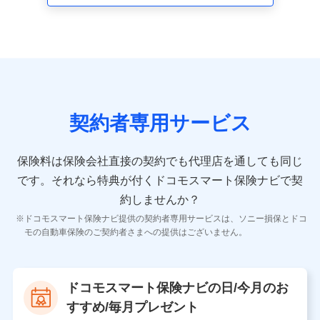
走行距離などの情報、建物の構造や築年数などの情報、
ペットの種類や年齢など）及びお客様との応対記録 （お
客様に提示した比較見積の試算結果情報、メールマガジ
ンを提供した際のメール内容や送信履歴の情報及び保険
の更改案内等を提供した際のメール内容や送信履歴など
の情報）が含まれます。
保険契約情報
当社又は株式会社NTTドコモが取得し、又は保有する保
険契約に関する情報。例として、保険契約者及び被保険
契約者専用サービス
者の氏名、住所、生年月日、性別、保険契約者と被保険
者の関係、保険加入の目的、保険商品の内容、保険料、
保険料のお支払方法、車のメーカーや走行距離などの情
保険料は保険会社直接の契約でも代理店を通しても同じ
報、建物の構造や築年数などの情報、ペットの種類や年
齢などの情報などが含まれます。
です。
それなら特典が付くドコモスマート保険ナビで契
約しませんか？
【共同して利用する者の範囲】
ドコモスマート保険ナビ提供の契約者専用サービスは、ソニー損保とドコ
当社
モの自動車保険のご契約者さまへの提供はございません。
株式会社NTTドコモ
【利用する者の利用目的】
ドコモスマート保険ナビの日/今月のお
当社又は株式会社NTTドコモが提供する保険関連サービ
すすめ/毎月プレゼント
スにおけるユーザ登録受付および管理のため