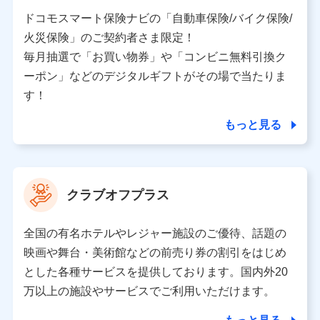
当社又は株式会社NTTドコモと取引のあるもしくは委託
を受けている保険会社・提携会社の保険その他に関する
ドコモスマート保険ナビの「自動車保険/バイク保険/
情報を提供するため、また維持管理等の委託業務遂行の
火災保険」のご契約者さま限定！
ため、またそれらに付帯、関連する当社、株式会社NTT
ドコモおよび提携会社のサービスを案内、提供するため
毎月抽選で「お買い物券」や「コンビニ無料引換ク
（各サービスで取得したサービス利用履歴、ウェブサイ
ーポン」などのデジタルギフトがその場で当たりま
トの閲覧履歴、購買履歴、ご契約内容等のパーソナルデ
ータを分析して、お客さまの趣味・嗜好・傾向に応じた
す！
サービス・商品等に関するご提案や広告の配信等を行う
ことがあります。）
もっと見る
各種セミナーの開催のため
コンサルティングサービスの実施のため
アンケートやキャンペーン等の実施のため
上記に係る案内・手続き・管理等付帯業務を行うため
クラブオフプラス
【当該個人データの管理について責任を有する者の名称・住
所・代表者名】
全国の有名ホテルやレジャー施設のご優待、話題の
当該個人データを取り扱う各共同利用者（詳細は次のとお
映画や舞台・美術館などの前売り券の割引をはじめ
り）
とした各種サービスを提供しております。国内外20
東京都千代田区永田町2丁目11番1号 山王パークタワー
万以上の施設やサービスでご利用いただけます。
株式会社NTTドコモ 代表取締役社長 前田 義晃