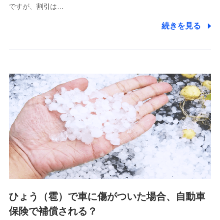
ですが、割引は…
(https://www.littlefamily-ssi.com/)
続きを見る
2.共同募集を行う代理店から受領する個人情報
郵便、電話、およびＥメール等により、当社と取引のあるも
しくは委託を受けている保険会社・提携会社の保険その他に
関する情報を提供し、金融商品等の契約を勧奨するため、ま
た維持管理等の委託業務遂行のため、またそれらに付帯、関
連する当社および提携会社のサービスを案内、提供するため
（なお、当社は複数の保険会社と取引があり、取得した個人
情報を取引のある他の保険会社の商品・サービスをご提案す
るために利用させていただくことがあります。）
上記に係る連絡・手続き・管理等付帯業務を行うため
3.セミナー募集サイトから取得した個人情報
各種セミナーの案内、開催のため
上記に係る連絡・手続き・管理等付帯業務を行うため
4.家族・友達紹介にて取得した個人情報
ひょう（雹）で車に傷がついた場合、自動車
被紹介者への連絡、及び当社と取引のあるもしくは委託を受
保険で補償される？
けている保険会社・提携会社の保険その他に関する情報を提