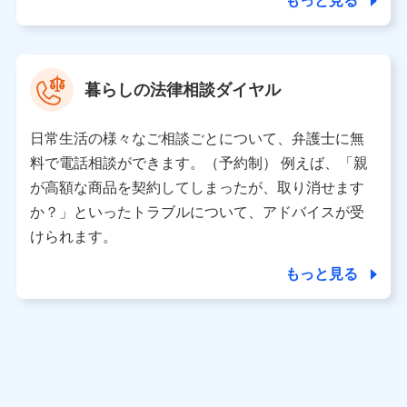
もっと見る
東京都中央区日本橋人形町2-14-10 アーバンネット日本橋
ビル 3F
株式会社ドコモ・インシュアランス 代表取締役社長 吉
村 忠義
暮らしの法律相談ダイヤル
※ 当社および株式会社NTTドコモは、お客さまの情報を利
用させていただくにあたっては、「NTTドコモ パーソナル
日常生活の様々なご相談ごとについて、弁護士に無
データ憲章」に定める行動原則を順守します 。
※ パーソナルデータダッシュボードの「第三者提供の管
料で電話相談ができます。（予約制） 例えば、「親
理」の設定状態にかかわらず、共同利用する場合がありま
が高額な商品を契約してしまったが、取り消せます
す。
か？」といったトラブルについて、アドバイスが受
※ dポイントクラブ会員ではないお客さま（2019年12月11
けられます。
日以降、一度もdポイントクラブ会員であったことがないお
客さまに限る）に関する、2019年12月10日以前に取得した
もっと見る
個人データは、こちら の利用目的の範囲内に限って共同利
用します。
当社は株式会社NTTドコモ・フィナンシャルグループ
との間で、以下のとおり個人データを共同利用しま
す。