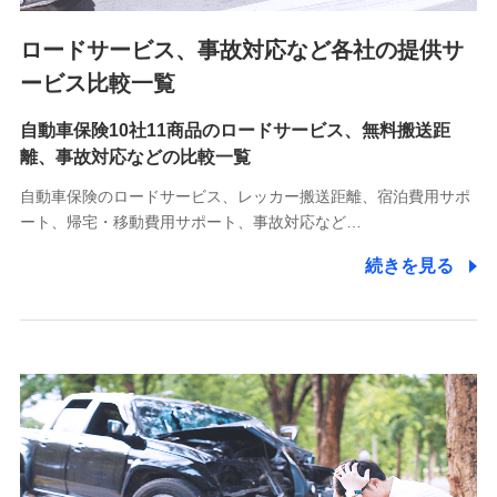
ロードサービス、事故対応など各社の提供サ
9.お問い合わせ情報
各種お問い合わせに対応するため
ービス比較一覧
自動車保険10社11商品のロードサービス、無料搬送距
10.受託業務の 個人情報
離、事故対応などの比較一覧
受託業務の遂行およびこれらに準ずる業務の遂行のため
自動車保険のロードサービス、レッカー搬送距離、宿泊費用サポ
11.マイカー通勤管理クラウド並びに法人向けASPサー
ート、帰宅・移動費用サポート、事故対応など…
ビスに関してのお問い合わせ情報
続きを見る
各種お問い合わせに対応するため
当社のサービスに関する情報提供や、皆様に有用なお知らせ
をお送りするため
アンケートの送付のため
当社のサービスや媒体の運営改善に必要なデータを解析し、
分析するため
当社の対応品質向上やお問い合わせ内容の正確な把握のため
個人情報保護管理者の職名、連絡先
株式会社ドコモ・インシュアランス 営業部長
〒103-0013 東京都中央区日本橋人形町2-14-10 アーバン