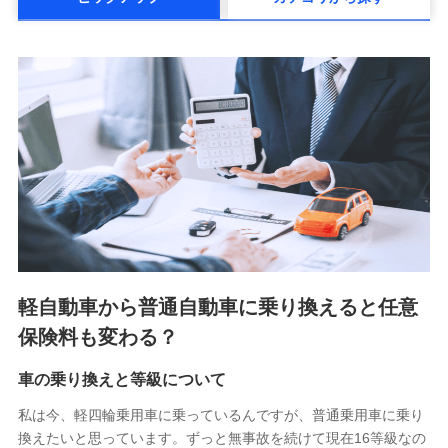
メットライフ生命株式会社(https://www.metlife.co.jp/)
メディケア生命保険株式会社
（https://www.medicarelife.com/）
■少額短期保険
株式会社アシロ少額短期保険 (https://kailash.co.jp/)
SBIいきいき少額短期保険会社 (https://www.i-
sedai.com/)
SBIペット少額短期保険株式会社 (https://www.sbipet-
ssi.co.jp/)
SBIリスタ少額短期保険会社
(https://www.jishin.co.jp/)
スマートプラス少額短期保険株式会社
（https://www.smartplus-insurance.com/）
軽自動車から普通自動車に乗り換えると任意
チューリッヒ少額短期保険株式会社
保険料も変わる？
(https://www.zurichssi.co.jp/)
Tokio Marine X少額短期保険株式会社
(https://www.tokiomarine-x.co.jp/)
車の乗り換えと等級について
ペットメディカルサポート株式会社
私は今、軽四輪乗用車に乗っているんですが、普通乗用車に乗り
(https://pshoken.co.jp/)
換えたいと思っています。ずっと無事故を続けて現在16等級なの
リトルファミリー少額短期保険株式会社