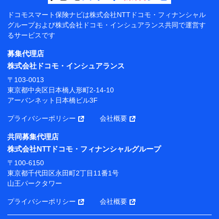
【共同して利用する者の範囲】
ドコモスマート保険ナビは
株式会社NTTドコモ・フィナンシャル
グループおよび
株式会社ドコモ・インシュアランス共同で
運営す
当社
るサービスです
株式会社NTTドコモ・フィナンシャルグループ
募集代理店
【利用目的】
株式会社ドコモ・インシュアランス
当社または株式会社NTTドコモ・フィナンシャルグルー
〒103-0013
プが提供する保険関連サービスにおけるユーザー登録受
東京都中央区日本橋人形町2-14-10
付および管理のため
アーバンネット日本橋ビル3F
当社または株式会社NTTドコモ・フィナンシャルグルー
プと取引のあるもしくは委託を受けている保険会社・提
プライバシーポリシー
会社概要
携会社の保険その他に関する情報を提供するため、また
維持管理等の委託業務遂行のため、またそれらに付帯、
共同募集代理店
関連する当社または株式会社NTTドコモ・フィナンシャ
株式会社NTTドコモ・フィナンシャルグループ
ルグループおよび提携会社のサービスを案内、提供する
ため
〒100-6150
（各サービスで取得したサービス利用履歴、ウェブサイ
東京都千代田区永田町2丁目11番1号
トの閲覧履歴、購買履歴、ご契約内容等のパーソナルデ
山王パークタワー
ータを分析して、お客さまの趣味・嗜好・傾向に応じた
サービス・商品等に関するご提案や広告の配信等を行う
プライバシーポリシー
会社概要
ことがあります。）
各種セミナーの開催のため