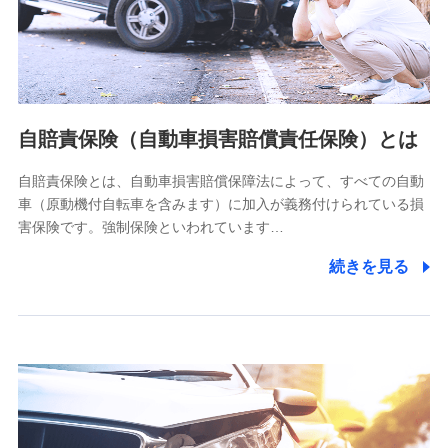
ネット日本橋ビル 3F
株式会社ドコモ・インシュアランス
個人情報の第三者提供について
当社ではご本人の同意がある場合または法令に基づく場合を
自賠責保険（自動車損害賠償責任保険）とは
除き、第三者に提供いたしません。
自賠責保険とは、自動車損害賠償保障法によって、すべての自動
業務の委託
車（原動機付自転車を含みます）に加入が義務付けられている損
当社は利用目的の達成に必要な範囲内において個人情報の取
害保険です。強制保険といわれています…
り扱いの全部または一部を委託する場合があります。
続きを見る
個人データの共同利用
当社は株式会社NTTドコモとの間で、以下のとおり個
人データを共同利用します。
【共同して利用される利用データの項目】
当社又は株式会社NTTドコモがサービス提供等を通じて取得
した、以下の情報などの個人データ