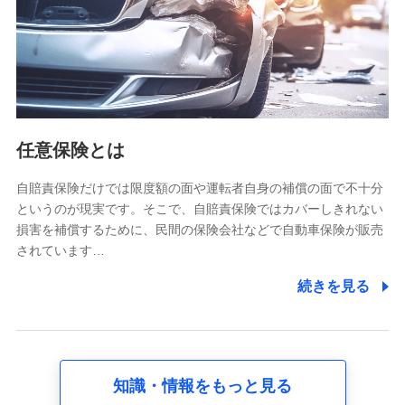
基本情報
氏名、電話番号、メールアドレス、お客さまの識別子、
属性、連絡先、dポイントサービスのご利用に関する情
報。例として、dポイントカード番号、性別、年齢、家族
構成、住所、dポイント残高、dポイント利用履歴などが
含まれます。
利用情報
任意保険とは
当社又は株式会社NTTドコモが提供する各種サービスな
どのご契約・ご利用などに関する情報。例として、当社
又は株式会社NTTドコモが提供する各種サービスのご契
自賠責保険だけでは限度額の面や運転者自身の補償の面で不十分
約状態・ご利用履歴インターネット利用時の行動に関す
というのが現実です。そこで、自賠責保険ではカバーしきれない
る情報、アプリケーション利用時の行動に関する情報、
損害を補償するために、民間の保険会社などで自動車保険が販売
購入されたサービスや商品の名称・購入場所・決済に関
されています…
する情報、アンケートの回答に関する情報などが含まれ
ます。
続きを見る
保険関連サービス情報
当社又は株式会社NTTドコモが提供する保険関連サービ
スに関して取得し、又は保有する情報。例として、見積
請求受付時、資料請求受付時又はユーザー登録受付時に
提供いただいた情報（氏名、住所、生年月日、性別、保
険契約者と被保険者の関係、保険加入の目的、保険商品
知識・情報をもっと見る
の内容、保険料、保険料のお支払方法、車のメーカーや