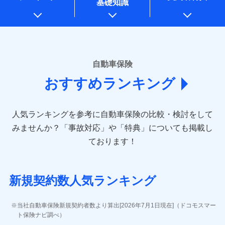
基礎知識
上記に係る案内・手続き・管理等付帯業務を行うため
* 当社が委託を受けている保険会社の情報は、保険会社のホ
ームページに掲載しておりますので、ご確認ください。
■損害保険
あいおいニッセイ同和損害保険株式会社
自動車保険
(https://www.aioinissaydowa.co.jp/)
おすすめランキング
アクサ損害保険株式会社 (https://www.axa-
direct.co.jp/)
アニコム損害保険株式会社 (https://www.anicom-
人気ランキングを参考に自動車保険の比較・検討をして
sompo.co.jp/)
東京海上ダイレクト損害保険株式会社 (https://www.e-
みませんか？
「事故対応」や「特典」についても掲載し
design.net/)
ております！
AIG損害保険株式会社 (https://www.aig.co.jp/sonpo)
ＳＢＩ損害保険株式会社
(https://www.sbisonpo.co.jp/)
新規契約数人気ランキング
ジェイアイ傷害火災保険株式会社
(https://www.jihoken.co.jp/)
ソニー損害保険株式会社
当社自動車保険新規契約者数より算出[2026年7月1日現在]（ドコモスマー
(https://www.sonysonpo.co.jp/)
ト保険ナビ調べ）
損害保険ジャパン株式会社 (https://www.sompo-