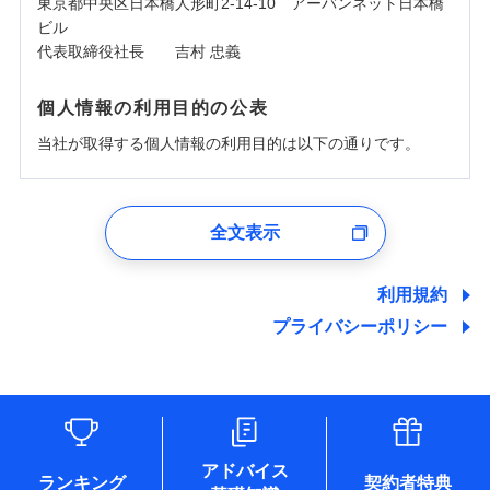
東京都中央区日本橋人形町2-14-10 アーバンネット日本橋
ビル
代表取締役社長 吉村 忠義
個人情報の利用目的の公表
当社が取得する個人情報の利用目的は以下の通りです。
1.見積請求受付時、資料請求受付時、ユーザー登録受
付時
全文表示
ユーザー登録受付および、管理のため
郵便、電話、およびＥメール等により、当社と取引のあるも
しくは委託を受けている保険会社・提携会社の保険その他に
利用規約
関する情報を提供し、金融商品等の契約を勧奨するため、ま
プライバシーポリシー
た維持管理等の委託業務遂行のため、またそれらに付帯、関
連する当社および提携会社のサービスを案内、提供するため
（なお、当社は複数の保険会社と取引があり、取得した個人
情報を取引のある他の保険会社の商品・サービスをご提案す
るために利用させていただくことがあります。）
各種セミナーの開催のため
コンサルティングサービスの実施のため
アドバイス
アンケートやキャンペーン等の実施のため
ランキング
契約者特典