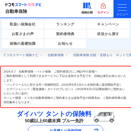
自動車保険
保険比較
ログイン
メニュー
取扱い保険会社
ランキング
キャンペーン
お客さまの声
契約者特典
状況から探す
保険の基礎知識
お知らせ
ドコモスマート保険ナビ
自動車保険
自動車保険 比較・見積もり ネットで
2026.8.7 自動車保険・バイク保険 ご契約者並びにご検討中の皆様へ
ご契約者特典として利用できるサービスに下記を追加する予定です。詳細は後日お知らせいた
します。
・バッテリー上りに対する年一回無料対応（2026年9月1日から全契約者に提供開始予定）
・エマージェンシー（緊急連絡）カードのプレゼント（2026年9月1日以降始期のご契約をい
ただいた方に送付）
※ソニー損保・ドコモの自動車保険のご契約者さまは追加予定の特典含め、ご契約者特典の提
供対象外となります。
ダイハツ タントの保険料
50歳以上60歳未満 ブルー免許
お見積もり条件詳細