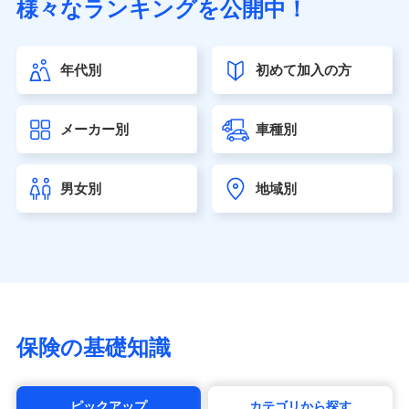
様々なランキングを公開中！
（https://www.sonylife.co.jp）
SOMPOひまわり生命保険株式会社
（https://www.himawari-life.co.jp/）
年代別
初めて加入の方
第一ネオ生命保険株式会社（https://neofirst.co.jp/）
大樹生命保険株式会社（https://www.taiju-life.co.jp）
太陽生命保険株式会社（https://www.taiyo-
メーカー別
車種別
seimei.co.jp）
チューリッヒ生命保険株式会社
（https://www.zurichlife.co.jp/）
男女別
地域別
東京海上日動あんしん生命保険株式会社
（https://www.tmn-anshin.co.jp/）
なないろ生命保険株式会社
（https://www.nanairolife.co.jp/）
日本生命保険相互会社（https://www.nissay.co.jp）
はなさく生命保険株式会社
（https://www.life8739.co.jp/）
マニュライフ生命保険株式会社
保険の基礎知識
（https://www.manulife.co.jp/）
三井住友海上あいおい生命保険株式会社
（https://www.msa-life.co.jp/）
ピックアップ
カテゴリから探す