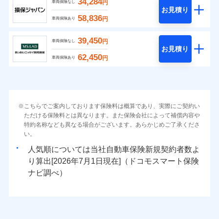
34,284
円
車両保険なし
お見積り
58,836
円
車両保険あり
39,450
円
車両保険なし
お見積り
62,450
円
車両保険あり
こちらでご案内しております保険料は概算であり、実際にご契約い
ただける保険料とは異なります。また保険会社によって補償内容や
特約名称なども異なる場合がございます。あらかじめご了承くださ
い。
人気順については当社
新規契約者数よ
り算出[
年
月
日現在]（ドコモスマート保険
ナビ調べ）