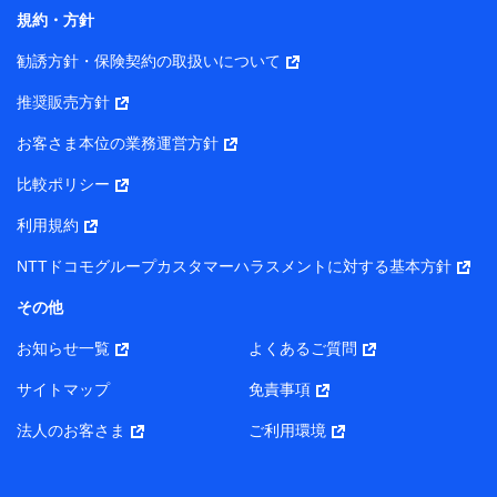
コンサルティングサービスの実施のため
規約・方針
アンケートやキャンペーン等の実施のため
上記に係る案内・手続き・管理等付帯業務を行うため
勧誘方針・保険契約の取扱いについて
【当該個人データの管理について責任を有する者の名称・住
推奨販売方針
所・代表者名】
お客さま本位の業務運営方針
当該個人データを取り扱う各共同利用者（詳細は次のとお
り）
比較ポリシー
東京都千代田区永田町2丁目11番1号 山王パークタワー
利用規約
株式会社NTTドコモ・フィナンシャルグループ 代表取締役
社長 廣井 孝史
NTTドコモグループカスタマーハラスメントに対する基本方針
東京都中央区日本橋人形町2-14-10 アーバンネット日本橋
その他
ビル 3F
お知らせ一覧
よくあるご質問
株式会社ドコモ・インシュアランス 代表取締役社長 吉
村 忠義
サイトマップ
免責事項
また当社は、オンライン面談による保険のご相談にあたっ
法人のお客さま
ご利用環境
て、以下の提携代理店とお客様の個人データを共同利用する
ことがあります。