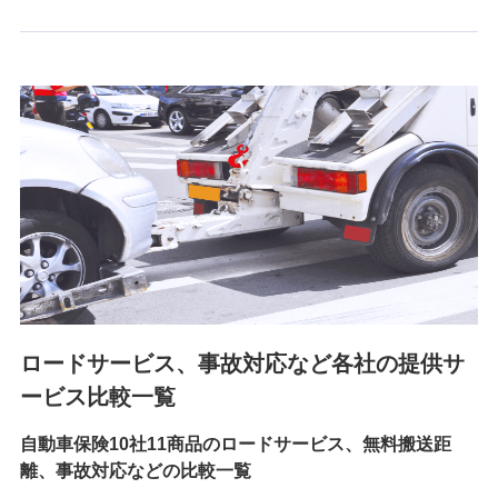
6.採用応募者の個人情報
採用選考および入社手続を実施するため
7.社員（従業者）の個人情報
人事･勤怠･健康・労務等の管理、給与支給、福利厚生・採用
退職関連処理等の各種手続きのため、当社と従業員または従
業員同士の連絡のため
8.取引先個人情報
取引先としての選定業務、営業情報の提供業務、契約締結手
続き業務、取引管理業務、およびこれらに準ずる業務の遂行
のため
ロードサービス、事故対応など各社の提供サ
9.お問い合わせ情報
各種お問い合わせに対応するため
ービス比較一覧
自動車保険10社11商品のロードサービス、無料搬送距
10.受託業務の 個人情報
離、事故対応などの比較一覧
受託業務の遂行およびこれらに準ずる業務の遂行のため