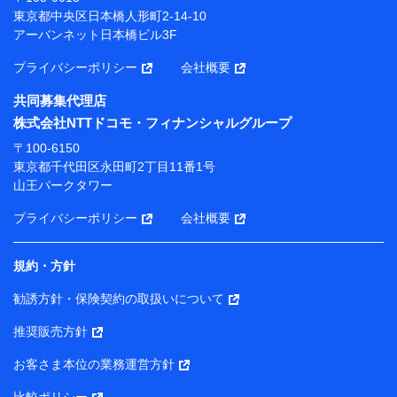
プが提供する保険関連サービスにおけるユーザー登録受
東京都中央区日本橋人形町2-14-10
付および管理のため
アーバンネット日本橋ビル3F
当社または株式会社NTTドコモ・フィナンシャルグルー
プと取引のあるもしくは委託を受けている保険会社・提
プライバシーポリシー
会社概要
携会社の保険その他に関する情報を提供するため、また
維持管理等の委託業務遂行のため、またそれらに付帯、
共同募集代理店
関連する当社または株式会社NTTドコモ・フィナンシャ
株式会社NTTドコモ・フィナンシャルグループ
ルグループおよび提携会社のサービスを案内、提供する
ため
〒100-6150
（各サービスで取得したサービス利用履歴、ウェブサイ
東京都千代田区永田町2丁目11番1号
トの閲覧履歴、購買履歴、ご契約内容等のパーソナルデ
山王パークタワー
ータを分析して、お客さまの趣味・嗜好・傾向に応じた
サービス・商品等に関するご提案や広告の配信等を行う
プライバシーポリシー
会社概要
ことがあります。）
各種セミナーの開催のため
コンサルティングサービスの実施のため
規約・方針
アンケートやキャンペーン等の実施のため
上記に係る案内・手続き・管理等付帯業務を行うため
勧誘方針・保険契約の取扱いについて
【当該個人データの管理について責任を有する者の名称・住
推奨販売方針
所・代表者名】
お客さま本位の業務運営方針
当該個人データを取り扱う各共同利用者（詳細は次のとお
り）