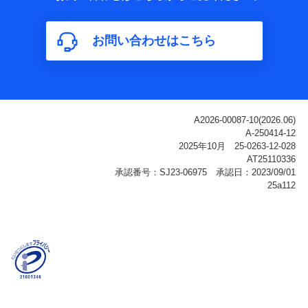
属性、連絡先、dポイントサービスのご利用に関する情
報。例として、dポイントカード番号、性別、年齢、家族
構成、住所、dポイント残高、dポイント利用履歴などが
お問い合わせはこちら
含まれます。
利用情報
当社または株式会社NTTドコモ・フィナンシャルグルー
プが提供する各種サービスなどのご契約・ご利用などに
関する情報。例として、当社または株式会社NTTドコ
モ・フィナンシャルグループが提供する各種サービスの
ご契約状態・ご利用履歴インターネット利用時の行動に
関する情報、アプリケーション利用時の行動に関する情
報、購入されたサービスや商品の名称・購入場所・決済
に関する情報、アンケートの回答に関する情報などが含
まれます。
保険関連サービス情報
当社または株式会社NTTドコモ・フィナンシャルグルー
プが提供する保険関連サービスに関して取得し、又は保
有する情報。例として、見積請求受付時、資料請求受付
時又はユーザー登録受付時に提供いただいた情報（氏
名、住所、生年月日、性別、保険契約者と被保険者の関
係、保険加入の目的、保険商品の内容、保険料、保険料
のお支払方法、車のメーカーや走行距離などの情報、建
物の構造や築年数などの情報、ペットの種類や年齢な
ど）及びお客様との応対記録（お客様に提示した比較見