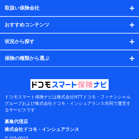
積の試算結果情報、メールマガジンを提供した際のメー
取扱い保険会社
ル内容や送信履歴の情報及び保険の更改案内等を提供し
た際のメール内容や送信履歴などの情報）が含まれま
す。
おすすめコンテンツ
保険契約情報
当社または株式会社NTTドコモ・フィナンシャルグルー
プが取得し、又は保有する保険契約に関する情報。例と
状況から探す
して、保険契約者及び被保険者の氏名、住所、生年月
日、性別、保険契約者と被保険者の関係、保険加入の目
的、保険商品の内容、保険料、保険料のお支払方法、車
保険の種類から選ぶ
のメーカーや走行距離などの情報、建物の構造や築年数
などの情報、ペットの種類や年齢などの情報などが含ま
れます。
提供当事者から受領当事者が個人データを取得する方法
電子的・電磁的方法等
【共同して利用する者の範囲】
ドコモスマート保険ナビは
株式会社NTTドコモ・フィナンシャル
グループおよび
株式会社ドコモ・インシュアランス共同で
運営す
当社
るサービスです
株式会社NTTドコモ・フィナンシャルグループ
募集代理店
【利用目的】
株式会社ドコモ・インシュアランス
当社または株式会社NTTドコモ・フィナンシャルグルー
〒103-0013