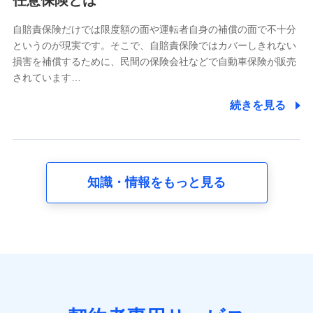
任意保険とは
どのご契約・ご利用などに関する情報。例として、当社
又は株式会社NTTドコモが提供する各種サービスのご契
自賠責保険だけでは限度額の面や運転者自身の補償の面で不十分
約状態・ご利用履歴インターネット利用時の行動に関す
というのが現実です。そこで、自賠責保険ではカバーしきれない
る情報、アプリケーション利用時の行動に関する情報、
損害を補償するために、民間の保険会社などで自動車保険が販売
購入されたサービスや商品の名称・購入場所・決済に関
されています…
する情報、アンケートの回答に関する情報などが含まれ
ます。
続きを見る
保険関連サービス情報
当社又は株式会社NTTドコモが提供する保険関連サービ
スに関して取得し、又は保有する情報。例として、見積
請求受付時、資料請求受付時又はユーザー登録受付時に
提供いただいた情報（氏名、住所、生年月日、性別、保
険契約者と被保険者の関係、保険加入の目的、保険商品
知識・情報をもっと見る
の内容、保険料、保険料のお支払方法、車のメーカーや
走行距離などの情報、建物の構造や築年数などの情報、
ペットの種類や年齢など）及びお客様との応対記録 （お
客様に提示した比較見積の試算結果情報、メールマガジ
ンを提供した際のメール内容や送信履歴の情報及び保険
の更改案内等を提供した際のメール内容や送信履歴など
の情報）が含まれます。
保険契約情報
当社又は株式会社NTTドコモが取得し、又は保有する保
険契約に関する情報。例として、保険契約者及び被保険