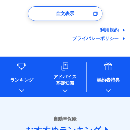
1.見積請求受付時、資料請求受付時、ユーザー登録受
付時
全文表示
ユーザー登録受付および、管理のため
郵便、電話、およびＥメール等により、当社と取引のあるも
しくは委託を受けている保険会社・提携会社の保険その他に
利用規約
関する情報を提供し、金融商品等の契約を勧奨するため、ま
プライバシーポリシー
た維持管理等の委託業務遂行のため、またそれらに付帯、関
連する当社および提携会社のサービスを案内、提供するため
（なお、当社は複数の保険会社と取引があり、取得した個人
情報を取引のある他の保険会社の商品・サービスをご提案す
るために利用させていただくことがあります。）
各種セミナーの開催のため
コンサルティングサービスの実施のため
アドバイス
アンケートやキャンペーン等の実施のため
ランキング
契約者特典
基礎知識
上記に係る案内・手続き・管理等付帯業務を行うため
* 当社が委託を受けている保険会社の情報は、保険会社のホ
ームページに掲載しておりますので、ご確認ください。
■損害保険
あいおいニッセイ同和損害保険株式会社
自動車保険
(https://www.aioinissaydowa.co.jp/)
アクサ損害保険株式会社 (https://www.axa-