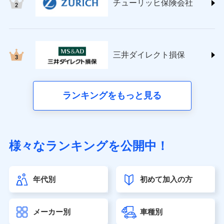
チューリッヒ保険会社
(https://www.nisshinfire.co.jp/)
ペット＆ファミリー損害保険株式会社
(https://www.petfamilyins.co.jp/)
三井住友海上火災保険株式会社 (https://www.ms-
ins.com/)
三井ダイレクト損保
三井ダイレクト損害保険株式会社
(https://www.mitsui-direct.co.jp/)
■生命保険
ランキングをもっと見る
アクサ生命保険株式会社（https://www.axa.co.jp/）
SBI生命保険株式会社（https://www.sbilife.co.jp/）
FWD生命保険株式会社（https://www.fwdlife.co.jp/）
ソニー生命保険株式会社
様々なランキングを公開中！
（https://www.sonylife.co.jp）
SOMPOひまわり生命保険株式会社
（https://www.himawari-life.co.jp/）
年代別
初めて加入の方
第一ネオ生命保険株式会社（https://neofirst.co.jp/）
大樹生命保険株式会社（https://www.taiju-life.co.jp）
太陽生命保険株式会社（https://www.taiyo-
メーカー別
車種別
seimei.co.jp）