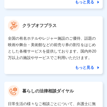
ことがあります。）
もっと見る
各種セミナーの開催のため
コンサルティングサービスの実施のため
アンケートやキャンペーン等の実施のため
上記に係る案内・手続き・管理等付帯業務を行うため
クラブオフプラス
【当該個人データの管理について責任を有する者の名称・住
所・代表者名】
全国の有名ホテルやレジャー施設のご優待、話題の
当該個人データを取り扱う各共同利用者（詳細は次のとお
映画や舞台・美術館などの前売り券の割引をはじめ
り）
とした各種サービスを提供しております。国内外20
東京都千代田区永田町2丁目11番1号 山王パークタワー
万以上の施設やサービスでご利用いただけます。
株式会社NTTドコモ 代表取締役社長 前田 義晃
もっと見る
東京都中央区日本橋人形町2-14-10 アーバンネット日本橋
ビル 3F
株式会社ドコモ・インシュアランス 代表取締役社長 吉
村 忠義
暮らしの法律相談ダイヤル
※ 当社および株式会社NTTドコモは、お客さまの情報を利
用させていただくにあたっては、「NTTドコモ パーソナル
日常生活の様々なご相談ごとについて、弁護士に無
データ憲章」に定める行動原則を順守します 。