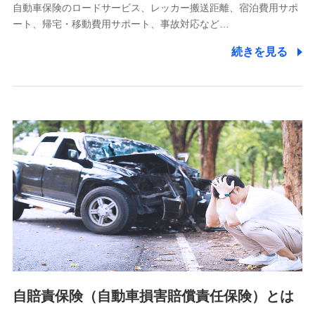
自動車保険のロードサービス、レッカー搬送距離、宿泊費用サポ
11.マイカー通勤管理クラウド並びに法人向けASPサー
ート、帰宅・移動費用サポート、事故対応など…
ビスに関してのお問い合わせ情報
続きを見る
各種お問い合わせに対応するため
当社のサービスに関する情報提供や、皆様に有用なお知らせ
をお送りするため
アンケートの送付のため
当社のサービスや媒体の運営改善に必要なデータを解析し、
分析するため
当社の対応品質向上やお問い合わせ内容の正確な把握のため
個人情報保護管理者の職名、連絡先
株式会社ドコモ・インシュアランス 営業部長
〒103-0013 東京都中央区日本橋人形町2-14-10 アーバン
ネット日本橋ビル 3F
株式会社ドコモ・インシュアランス
個人情報の第三者提供について
当社ではご本人の同意がある場合または法令に基づく場合を
自賠責保険（自動車損害賠償責任保険）とは
除き、第三者に提供いたしません。