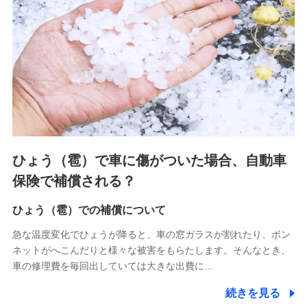
連する当社および提携会社のサービスを案内、提供するため
（なお、当社は複数の保険会社と取引があり、取得した個人
情報を取引のある他の保険会社の商品・サービスをご提案す
るために利用させていただくことがあります。）
上記に係る連絡・手続き・管理等付帯業務を行うため
3.セミナー募集サイトから取得した個人情報
各種セミナーの案内、開催のため
上記に係る連絡・手続き・管理等付帯業務を行うため
4.家族・友達紹介にて取得した個人情報
ひょう（雹）で車に傷がついた場合、自動車
被紹介者への連絡、及び当社と取引のあるもしくは委託を受
保険で補償される？
けている保険会社・提携会社の保険その他に関する情報を提
供し、金融商品等の契約を勧奨するため
ひょう（雹）での補償について
アンケートやキャンペーン等の実施のため
上記に係る連絡・手続き・管理等付帯業務を行うため
急な温度変化でひょうが降ると、車の窓ガラスが割れたり、ボン
ネットがへこんだりと様々な被害をもらたします。そんなとき、
5.通話録音にて取得する情報
車の修理費を毎回出していては大きな出費に…
電話対応の品質向上およびお問合せ内容の正確な把握のため
続きを見る