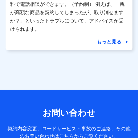
※ パーソナルデータダッシュボードの「第三者提供の管
料で電話相談ができます。（予約制） 例えば、「親
理」の設定状態にかかわらず、共同利用する場合がありま
が高額な商品を契約してしまったが、取り消せます
す。
か？」といったトラブルについて、アドバイスが受
※ dポイントクラブ会員ではないお客さま（2019年12月11
けられます。
日以降、一度もdポイントクラブ会員であったことがないお
客さまに限る）に関する、2019年12月10日以前に取得した
もっと見る
個人データは、こちら の利用目的の範囲内に限って共同利
用します。
当社は株式会社NTTドコモ・フィナンシャルグループ
との間で、以下のとおり個人データを共同利用しま
す。
【共同して利用される利用データの項目】
当社または株式会社NTTドコモ・フィナンシャルグループが
サービス提供等を通じて取得した、以下の情報などの個人デ
お問い合わせ
ータ
基本情報
契約内容変更、ロードサービス・事故のご連絡、その他
氏名、電話番号、メールアドレス、お客さまの識別子、
のお問い合わせはこちらからご覧ください。