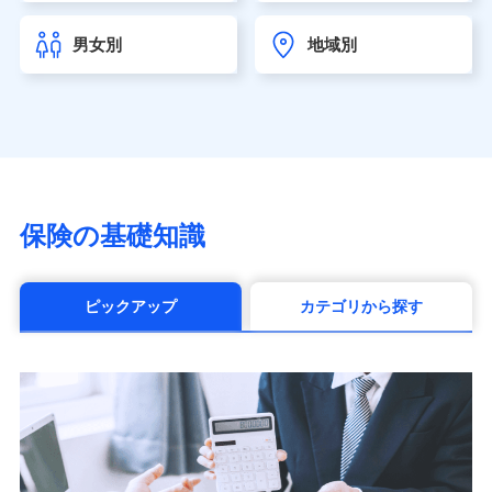
チューリッヒ生命保険株式会社
（https://www.zurichlife.co.jp/）
男女別
地域別
東京海上日動あんしん生命保険株式会社
（https://www.tmn-anshin.co.jp/）
なないろ生命保険株式会社
（https://www.nanairolife.co.jp/）
日本生命保険相互会社（https://www.nissay.co.jp）
はなさく生命保険株式会社
（https://www.life8739.co.jp/）
マニュライフ生命保険株式会社
保険の基礎知識
（https://www.manulife.co.jp/）
三井住友海上あいおい生命保険株式会社
（https://www.msa-life.co.jp/）
ピックアップ
カテゴリから探す
メットライフ生命株式会社(https://www.metlife.co.jp/)
メディケア生命保険株式会社
（https://www.medicarelife.com/）
■少額短期保険
株式会社アシロ少額短期保険 (https://kailash.co.jp/)
SBIいきいき少額短期保険会社 (https://www.i-
sedai.com/)