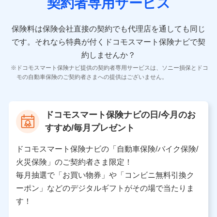
契約者専用サービス
者の氏名、住所、生年月日、性別、保険契約者と被保険
者の関係、保険加入の目的、保険商品の内容、保険料、
保険料のお支払方法、車のメーカーや走行距離などの情
保険料は保険会社直接の契約でも代理店を通しても同じ
報、建物の構造や築年数などの情報、ペットの種類や年
齢などの情報などが含まれます。
です。
それなら特典が付くドコモスマート保険ナビで契
約しませんか？
【共同して利用する者の範囲】
ドコモスマート保険ナビ提供の契約者専用サービスは、ソニー損保とドコ
当社
モの自動車保険のご契約者さまへの提供はございません。
株式会社NTTドコモ
【利用する者の利用目的】
ドコモスマート保険ナビの日/今月のお
当社又は株式会社NTTドコモが提供する保険関連サービ
すすめ/毎月プレゼント
スにおけるユーザ登録受付および管理のため
当社又は株式会社NTTドコモと取引のあるもしくは委託
を受けている保険会社・提携会社の保険その他に関する
ドコモスマート保険ナビの「自動車保険/バイク保険/
情報を提供するため、また維持管理等の委託業務遂行の
火災保険」のご契約者さま限定！
ため、またそれらに付帯、関連する当社、株式会社NTT
ドコモおよび提携会社のサービスを案内、提供するため
毎月抽選で「お買い物券」や「コンビニ無料引換ク
（各サービスで取得したサービス利用履歴、ウェブサイ
ーポン」などのデジタルギフトがその場で当たりま
トの閲覧履歴、購買履歴、ご契約内容等のパーソナルデ
ータを分析して、お客さまの趣味・嗜好・傾向に応じた
す！
サービス・商品等に関するご提案や広告の配信等を行う