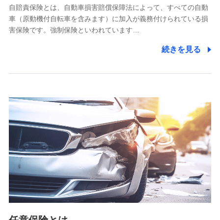
自賠責保険とは、自動車損害賠償保障法によって、すべての自動
業務の委託
車（原動機付自転車を含みます）に加入が義務付けられている損
当社は利用目的の達成に必要な範囲内において個人情報の取
害保険です。強制保険といわれています…
り扱いの全部または一部を委託する場合があります。
続きを見る
個人データの共同利用
当社は株式会社NTTドコモとの間で、以下のとおり個
人データを共同利用します。
【共同して利用される利用データの項目】
当社又は株式会社NTTドコモがサービス提供等を通じて取得
した、以下の情報などの個人データ
基本情報
氏名、電話番号、メールアドレス、お客さまの識別子、
属性、連絡先、dポイントサービスのご利用に関する情
報。例として、dポイントカード番号、性別、年齢、家族
構成、住所、dポイント残高、dポイント利用履歴などが
含まれます。
利用情報
当社又は株式会社NTTドコモが提供する各種サービスな