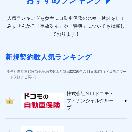
おすすめランキング
direct.co.jp/)
アニコム損害保険株式会社 (https://www.anicom-
人気ランキングを参考に自動車保険の比較・検討をして
sompo.co.jp/)
東京海上ダイレクト損害保険株式会社 (https://www.e-
みませんか？
「事故対応」や「特典」についても掲載し
design.net/)
ております！
AIG損害保険株式会社 (https://www.aig.co.jp/sonpo)
ＳＢＩ損害保険株式会社
(https://www.sbisonpo.co.jp/)
新規契約数人気ランキング
ジェイアイ傷害火災保険株式会社
(https://www.jihoken.co.jp/)
ソニー損害保険株式会社
当社自動車保険新規契約者数より算出[2026年7月1日現在]（ドコモスマー
(https://www.sonysonpo.co.jp/)
ト保険ナビ調べ）
損害保険ジャパン株式会社 (https://www.sompo-
japan.co.jp/)
株式会社NTTドコモ・
ＳＯＭＰＯダイレクト損害保険株式会社
フィナンシャルグルー
(https://www.sompo-direct.co.jp/)
プ
チューリッヒ保険会社 (https://www.zurich.co.jp/)
東京海上日動火災保険株式会社
(https://www.tokiomarine-nichido.co.jp/)
日新火災海上保険株式会社