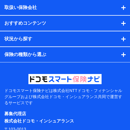
積の試算結果情報、メールマガジンを提供した際のメー
取扱い保険会社
ル内容や送信履歴の情報及び保険の更改案内等を提供し
た際のメール内容や送信履歴などの情報）が含まれま
す。
おすすめコンテンツ
保険契約情報
当社または株式会社NTTドコモ・フィナンシャルグルー
プが取得し、又は保有する保険契約に関する情報。例と
状況から探す
して、保険契約者及び被保険者の氏名、住所、生年月
日、性別、保険契約者と被保険者の関係、保険加入の目
的、保険商品の内容、保険料、保険料のお支払方法、車
保険の種類から選ぶ
のメーカーや走行距離などの情報、建物の構造や築年数
などの情報、ペットの種類や年齢などの情報などが含ま
れます。
提供当事者から受領当事者が個人データを取得する方法
電子的・電磁的方法等
【共同して利用する者の範囲】
ドコモスマート保険ナビは
株式会社NTTドコモ・フィナンシャル
グループおよび
株式会社ドコモ・インシュアランス共同で
運営す
当社
るサービスです
株式会社NTTドコモ・フィナンシャルグループ
募集代理店
【利用目的】
株式会社ドコモ・インシュアランス
当社または株式会社NTTドコモ・フィナンシャルグルー
〒103-0013