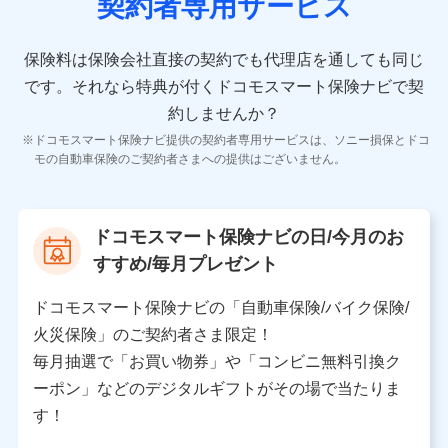
契約者専用サービス
者の氏名、住所、生年月日、性別、保険契約者と被保険
者の関係、保険加入の目的、保険商品の内容、保険料、
保険料のお支払方法、車のメーカーや走行距離などの情
保険料は保険会社直接の契約でも代理店を通しても同じ
報、建物の構造や築年数などの情報、ペットの種類や年
齢などの情報などが含まれます。
です。
それなら特典が付くドコモスマート保険ナビで契
約しませんか？
【共同して利用する者の範囲】
ドコモスマート保険ナビ提供の契約者専用サービスは、ソニー損保とドコ
当社
モの自動車保険のご契約者さまへの提供はございません。
株式会社NTTドコモ
【利用する者の利用目的】
ドコモスマート保険ナビの日/今月のお
当社又は株式会社NTTドコモが提供する保険関連サービ
すすめ/毎月プレゼント
スにおけるユーザ登録受付および管理のため
当社又は株式会社NTTドコモと取引のあるもしくは委託
を受けている保険会社・提携会社の保険その他に関する
ドコモスマート保険ナビの「自動車保険/バイク保険/
情報を提供するため、また維持管理等の委託業務遂行の
火災保険」のご契約者さま限定！
ため、またそれらに付帯、関連する当社、株式会社NTT
ドコモおよび提携会社のサービスを案内、提供するため
毎月抽選で「お買い物券」や「コンビニ無料引換ク
（各サービスで取得したサービス利用履歴、ウェブサイ
ーポン」などのデジタルギフトがその場で当たりま
トの閲覧履歴、購買履歴、ご契約内容等のパーソナルデ
ータを分析して、お客さまの趣味・嗜好・傾向に応じた
す！
サービス・商品等に関するご提案や広告の配信等を行う