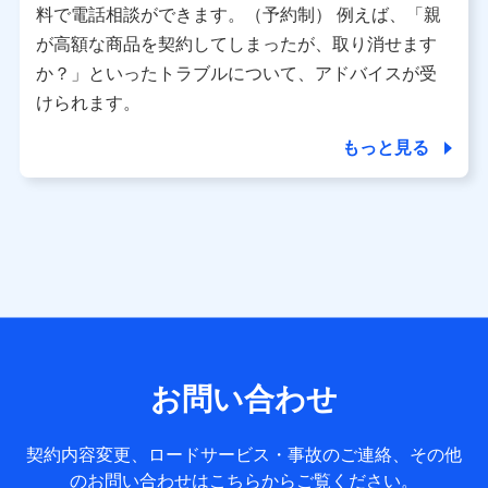
※ パーソナルデータダッシュボードの「第三者提供の管
料で電話相談ができます。（予約制） 例えば、「親
理」の設定状態にかかわらず、共同利用する場合がありま
が高額な商品を契約してしまったが、取り消せます
す。
か？」といったトラブルについて、アドバイスが受
※ dポイントクラブ会員ではないお客さま（2019年12月11
けられます。
日以降、一度もdポイントクラブ会員であったことがないお
客さまに限る）に関する、2019年12月10日以前に取得した
もっと見る
個人データは、こちら の利用目的の範囲内に限って共同利
用します。
当社は株式会社NTTドコモ・フィナンシャルグループ
との間で、以下のとおり個人データを共同利用しま
す。
【共同して利用される利用データの項目】
当社または株式会社NTTドコモ・フィナンシャルグループが
サービス提供等を通じて取得した、以下の情報などの個人デ
お問い合わせ
ータ
基本情報
契約内容変更、ロードサービス・事故のご連絡、その他
氏名、電話番号、メールアドレス、お客さまの識別子、
のお問い合わせはこちらからご覧ください。