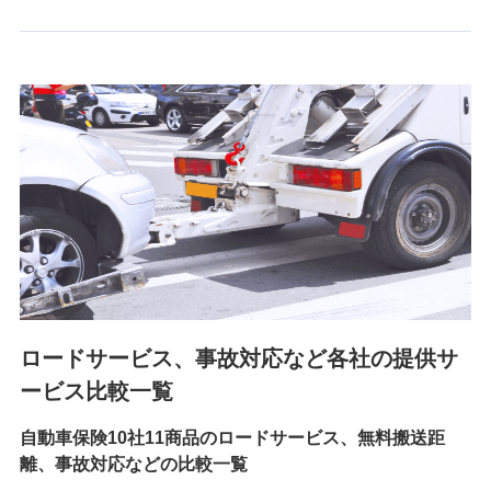
6.採用応募者の個人情報
採用選考および入社手続を実施するため
7.社員（従業者）の個人情報
人事･勤怠･健康・労務等の管理、給与支給、福利厚生・採用
退職関連処理等の各種手続きのため、当社と従業員または従
業員同士の連絡のため
8.取引先個人情報
取引先としての選定業務、営業情報の提供業務、契約締結手
続き業務、取引管理業務、およびこれらに準ずる業務の遂行
のため
ロードサービス、事故対応など各社の提供サ
9.お問い合わせ情報
各種お問い合わせに対応するため
ービス比較一覧
自動車保険10社11商品のロードサービス、無料搬送距
10.受託業務の 個人情報
離、事故対応などの比較一覧
受託業務の遂行およびこれらに準ずる業務の遂行のため