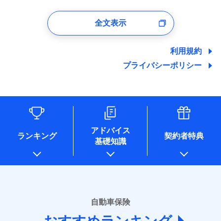
1.見積請求受付時、資料請求受付時、ユーザー登録受
付時
全文表示
ユーザー登録受付および、管理のため
郵便、電話、およびＥメール等により、当社と取引のあるも
しくは委託を受けている保険会社・提携会社の保険その他に
利用規約
関する情報を提供し、金融商品等の契約を勧奨するため、ま
プライバシーポリシー
た維持管理等の委託業務遂行のため、またそれらに付帯、関
連する当社および提携会社のサービスを案内、提供するため
（なお、当社は複数の保険会社と取引があり、取得した個人
情報を取引のある他の保険会社の商品・サービスをご提案す
るために利用させていただくことがあります。）
各種セミナーの開催のため
コンサルティングサービスの実施のため
アドバイス
アンケートやキャンペーン等の実施のため
ランキング
契約者特典
基礎知識
上記に係る案内・手続き・管理等付帯業務を行うため
* 当社が委託を受けている保険会社の情報は、保険会社のホ
ームページに掲載しておりますので、ご確認ください。
■損害保険
あいおいニッセイ同和損害保険株式会社
自動車保険
(https://www.aioinissaydowa.co.jp/)
アクサ損害保険株式会社 (https://www.axa-