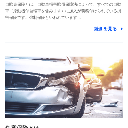
自賠責保険とは、自動車損害賠償保障法によって、すべての自動
業務の委託
車（原動機付自転車を含みます）に加入が義務付けられている損
当社は利用目的の達成に必要な範囲内において個人情報の取
害保険です。強制保険といわれています…
り扱いの全部または一部を委託する場合があります。
続きを見る
個人データの共同利用
当社は株式会社NTTドコモとの間で、以下のとおり個
人データを共同利用します。
【共同して利用される利用データの項目】
当社又は株式会社NTTドコモがサービス提供等を通じて取得
した、以下の情報などの個人データ
基本情報
氏名、電話番号、メールアドレス、お客さまの識別子、
属性、連絡先、dポイントサービスのご利用に関する情
報。例として、dポイントカード番号、性別、年齢、家族
構成、住所、dポイント残高、dポイント利用履歴などが
含まれます。
利用情報
当社又は株式会社NTTドコモが提供する各種サービスな