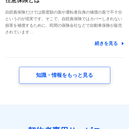
任意保険とは
どのご契約・ご利用などに関する情報。例として、当社
又は株式会社NTTドコモが提供する各種サービスのご契
自賠責保険だけでは限度額の面や運転者自身の補償の面で不十分
約状態・ご利用履歴インターネット利用時の行動に関す
というのが現実です。そこで、自賠責保険ではカバーしきれない
る情報、アプリケーション利用時の行動に関する情報、
損害を補償するために、民間の保険会社などで自動車保険が販売
購入されたサービスや商品の名称・購入場所・決済に関
されています…
する情報、アンケートの回答に関する情報などが含まれ
ます。
続きを見る
保険関連サービス情報
当社又は株式会社NTTドコモが提供する保険関連サービ
スに関して取得し、又は保有する情報。例として、見積
請求受付時、資料請求受付時又はユーザー登録受付時に
提供いただいた情報（氏名、住所、生年月日、性別、保
険契約者と被保険者の関係、保険加入の目的、保険商品
知識・情報をもっと見る
の内容、保険料、保険料のお支払方法、車のメーカーや
走行距離などの情報、建物の構造や築年数などの情報、
ペットの種類や年齢など）及びお客様との応対記録 （お
客様に提示した比較見積の試算結果情報、メールマガジ
ンを提供した際のメール内容や送信履歴の情報及び保険
の更改案内等を提供した際のメール内容や送信履歴など
の情報）が含まれます。
保険契約情報
当社又は株式会社NTTドコモが取得し、又は保有する保
険契約に関する情報。例として、保険契約者及び被保険