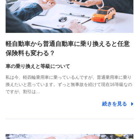
SBIペット少額短期保険株式会社 (https://www.sbipet-
ssi.co.jp/)
SBIリスタ少額短期保険会社
(https://www.jishin.co.jp/)
スマートプラス少額短期保険株式会社
（https://www.smartplus-insurance.com/）
軽自動車から普通自動車に乗り換えると任意
チューリッヒ少額短期保険株式会社
保険料も変わる？
(https://www.zurichssi.co.jp/)
Tokio Marine X少額短期保険株式会社
(https://www.tokiomarine-x.co.jp/)
車の乗り換えと等級について
ペットメディカルサポート株式会社
私は今、軽四輪乗用車に乗っているんですが、普通乗用車に乗り
(https://pshoken.co.jp/)
換えたいと思っています。ずっと無事故を続けて現在16等級なの
リトルファミリー少額短期保険株式会社
ですが、割引は…
(https://www.littlefamily-ssi.com/)
続きを見る
2.共同募集を行う代理店から受領する個人情報
郵便、電話、およびＥメール等により、当社と取引のあるも
しくは委託を受けている保険会社・提携会社の保険その他に
関する情報を提供し、金融商品等の契約を勧奨するため、ま
た維持管理等の委託業務遂行のため、またそれらに付帯、関