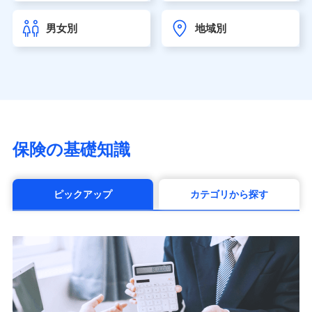
チューリッヒ生命保険株式会社
（https://www.zurichlife.co.jp/）
男女別
地域別
東京海上日動あんしん生命保険株式会社
（https://www.tmn-anshin.co.jp/）
なないろ生命保険株式会社
（https://www.nanairolife.co.jp/）
日本生命保険相互会社（https://www.nissay.co.jp）
はなさく生命保険株式会社
（https://www.life8739.co.jp/）
マニュライフ生命保険株式会社
保険の基礎知識
（https://www.manulife.co.jp/）
三井住友海上あいおい生命保険株式会社
（https://www.msa-life.co.jp/）
ピックアップ
カテゴリから探す
メットライフ生命株式会社(https://www.metlife.co.jp/)
メディケア生命保険株式会社
（https://www.medicarelife.com/）
■少額短期保険
株式会社アシロ少額短期保険 (https://kailash.co.jp/)
SBIいきいき少額短期保険会社 (https://www.i-
sedai.com/)