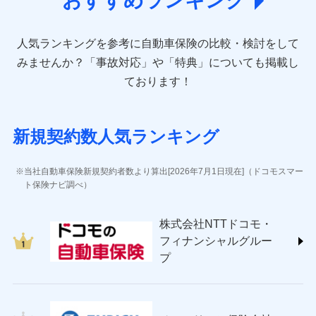
おすすめランキング
direct.co.jp/)
アニコム損害保険株式会社 (https://www.anicom-
人気ランキングを参考に自動車保険の比較・検討をして
sompo.co.jp/)
東京海上ダイレクト損害保険株式会社 (https://www.e-
みませんか？
「事故対応」や「特典」についても掲載し
design.net/)
ております！
AIG損害保険株式会社 (https://www.aig.co.jp/sonpo)
ＳＢＩ損害保険株式会社
(https://www.sbisonpo.co.jp/)
新規契約数人気ランキング
ジェイアイ傷害火災保険株式会社
(https://www.jihoken.co.jp/)
ソニー損害保険株式会社
当社自動車保険新規契約者数より算出[2026年7月1日現在]（ドコモスマー
(https://www.sonysonpo.co.jp/)
ト保険ナビ調べ）
損害保険ジャパン株式会社 (https://www.sompo-
japan.co.jp/)
株式会社NTTドコモ・
ＳＯＭＰＯダイレクト損害保険株式会社
フィナンシャルグルー
(https://www.sompo-direct.co.jp/)
プ
チューリッヒ保険会社 (https://www.zurich.co.jp/)
東京海上日動火災保険株式会社
(https://www.tokiomarine-nichido.co.jp/)
日新火災海上保険株式会社