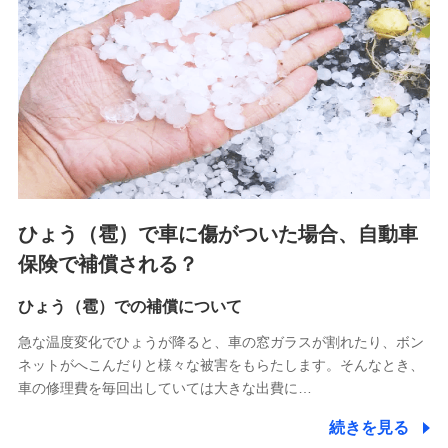
連する当社および提携会社のサービスを案内、提供するため
（なお、当社は複数の保険会社と取引があり、取得した個人
情報を取引のある他の保険会社の商品・サービスをご提案す
るために利用させていただくことがあります。）
上記に係る連絡・手続き・管理等付帯業務を行うため
3.セミナー募集サイトから取得した個人情報
各種セミナーの案内、開催のため
上記に係る連絡・手続き・管理等付帯業務を行うため
4.家族・友達紹介にて取得した個人情報
ひょう（雹）で車に傷がついた場合、自動車
被紹介者への連絡、及び当社と取引のあるもしくは委託を受
保険で補償される？
けている保険会社・提携会社の保険その他に関する情報を提
供し、金融商品等の契約を勧奨するため
ひょう（雹）での補償について
アンケートやキャンペーン等の実施のため
上記に係る連絡・手続き・管理等付帯業務を行うため
急な温度変化でひょうが降ると、車の窓ガラスが割れたり、ボン
ネットがへこんだりと様々な被害をもらたします。そんなとき、
5.通話録音にて取得する情報
車の修理費を毎回出していては大きな出費に…
電話対応の品質向上およびお問合せ内容の正確な把握のため
続きを見る