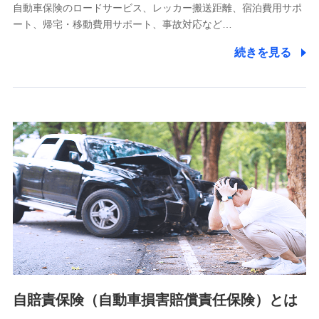
自動車保険のロードサービス、レッカー搬送距離、宿泊費用サポ
11.マイカー通勤管理クラウド並びに法人向けASPサー
ート、帰宅・移動費用サポート、事故対応など…
ビスに関してのお問い合わせ情報
続きを見る
各種お問い合わせに対応するため
当社のサービスに関する情報提供や、皆様に有用なお知らせ
をお送りするため
アンケートの送付のため
当社のサービスや媒体の運営改善に必要なデータを解析し、
分析するため
当社の対応品質向上やお問い合わせ内容の正確な把握のため
個人情報保護管理者の職名、連絡先
株式会社ドコモ・インシュアランス 営業部長
〒103-0013 東京都中央区日本橋人形町2-14-10 アーバン
ネット日本橋ビル 3F
株式会社ドコモ・インシュアランス
個人情報の第三者提供について
当社ではご本人の同意がある場合または法令に基づく場合を
自賠責保険（自動車損害賠償責任保険）とは
除き、第三者に提供いたしません。