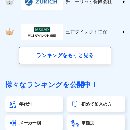
チューリッヒ保険会社
(https://www.nisshinfire.co.jp/)
ペット＆ファミリー損害保険株式会社
(https://www.petfamilyins.co.jp/)
三井住友海上火災保険株式会社 (https://www.ms-
ins.com/)
三井ダイレクト損保
三井ダイレクト損害保険株式会社
(https://www.mitsui-direct.co.jp/)
■生命保険
ランキングをもっと見る
アクサ生命保険株式会社（https://www.axa.co.jp/）
SBI生命保険株式会社（https://www.sbilife.co.jp/）
FWD生命保険株式会社（https://www.fwdlife.co.jp/）
ソニー生命保険株式会社
様々なランキングを公開中！
（https://www.sonylife.co.jp）
SOMPOひまわり生命保険株式会社
（https://www.himawari-life.co.jp/）
年代別
初めて加入の方
第一ネオ生命保険株式会社（https://neofirst.co.jp/）
大樹生命保険株式会社（https://www.taiju-life.co.jp）
太陽生命保険株式会社（https://www.taiyo-
メーカー別
車種別
seimei.co.jp）