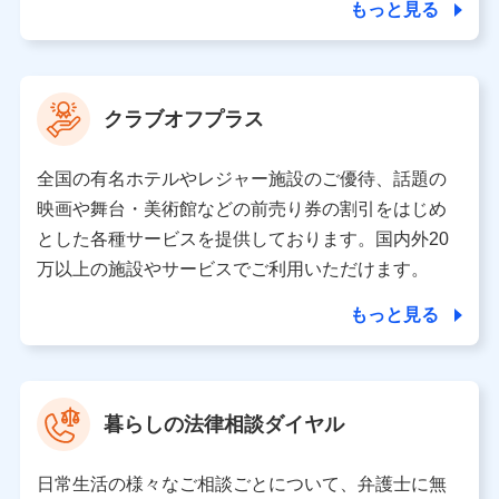
ことがあります。）
もっと見る
各種セミナーの開催のため
コンサルティングサービスの実施のため
アンケートやキャンペーン等の実施のため
上記に係る案内・手続き・管理等付帯業務を行うため
クラブオフプラス
【当該個人データの管理について責任を有する者の名称・住
所・代表者名】
全国の有名ホテルやレジャー施設のご優待、話題の
当該個人データを取り扱う各共同利用者（詳細は次のとお
映画や舞台・美術館などの前売り券の割引をはじめ
り）
とした各種サービスを提供しております。国内外20
東京都千代田区永田町2丁目11番1号 山王パークタワー
万以上の施設やサービスでご利用いただけます。
株式会社NTTドコモ 代表取締役社長 前田 義晃
もっと見る
東京都中央区日本橋人形町2-14-10 アーバンネット日本橋
ビル 3F
株式会社ドコモ・インシュアランス 代表取締役社長 吉
村 忠義
暮らしの法律相談ダイヤル
※ 当社および株式会社NTTドコモは、お客さまの情報を利
用させていただくにあたっては、「NTTドコモ パーソナル
日常生活の様々なご相談ごとについて、弁護士に無
データ憲章」に定める行動原則を順守します 。