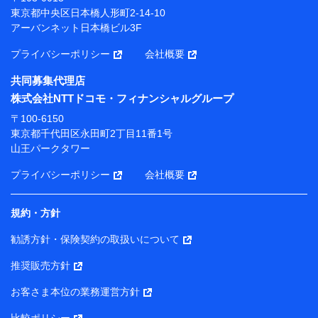
プが提供する保険関連サービスにおけるユーザー登録受
東京都中央区日本橋人形町2-14-10
付および管理のため
アーバンネット日本橋ビル3F
当社または株式会社NTTドコモ・フィナンシャルグルー
プと取引のあるもしくは委託を受けている保険会社・提
プライバシーポリシー
会社概要
携会社の保険その他に関する情報を提供するため、また
維持管理等の委託業務遂行のため、またそれらに付帯、
共同募集代理店
関連する当社または株式会社NTTドコモ・フィナンシャ
株式会社NTTドコモ・フィナンシャルグループ
ルグループおよび提携会社のサービスを案内、提供する
ため
〒100-6150
（各サービスで取得したサービス利用履歴、ウェブサイ
東京都千代田区永田町2丁目11番1号
トの閲覧履歴、購買履歴、ご契約内容等のパーソナルデ
山王パークタワー
ータを分析して、お客さまの趣味・嗜好・傾向に応じた
サービス・商品等に関するご提案や広告の配信等を行う
プライバシーポリシー
会社概要
ことがあります。）
各種セミナーの開催のため
コンサルティングサービスの実施のため
規約・方針
アンケートやキャンペーン等の実施のため
上記に係る案内・手続き・管理等付帯業務を行うため
勧誘方針・保険契約の取扱いについて
【当該個人データの管理について責任を有する者の名称・住
推奨販売方針
所・代表者名】
お客さま本位の業務運営方針
当該個人データを取り扱う各共同利用者（詳細は次のとお
り）