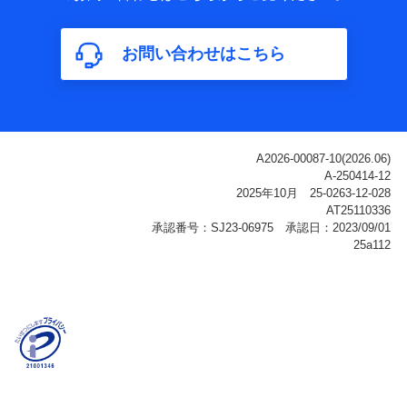
属性、連絡先、dポイントサービスのご利用に関する情
報。例として、dポイントカード番号、性別、年齢、家族
構成、住所、dポイント残高、dポイント利用履歴などが
お問い合わせはこちら
含まれます。
利用情報
当社または株式会社NTTドコモ・フィナンシャルグルー
プが提供する各種サービスなどのご契約・ご利用などに
関する情報。例として、当社または株式会社NTTドコ
モ・フィナンシャルグループが提供する各種サービスの
ご契約状態・ご利用履歴インターネット利用時の行動に
関する情報、アプリケーション利用時の行動に関する情
報、購入されたサービスや商品の名称・購入場所・決済
に関する情報、アンケートの回答に関する情報などが含
まれます。
保険関連サービス情報
当社または株式会社NTTドコモ・フィナンシャルグルー
プが提供する保険関連サービスに関して取得し、又は保
有する情報。例として、見積請求受付時、資料請求受付
時又はユーザー登録受付時に提供いただいた情報（氏
名、住所、生年月日、性別、保険契約者と被保険者の関
係、保険加入の目的、保険商品の内容、保険料、保険料
のお支払方法、車のメーカーや走行距離などの情報、建
物の構造や築年数などの情報、ペットの種類や年齢な
ど）及びお客様との応対記録（お客様に提示した比較見