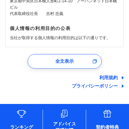
東京都中央区日本橋人形町2-14-10 アーバンネット日本橋
ビル
代表取締役社長 吉村 忠義
個人情報の利用目的の公表
当社が取得する個人情報の利用目的は以下の通りです。
1.見積請求受付時、資料請求受付時、ユーザー登録受
付時
全文表示
ユーザー登録受付および、管理のため
郵便、電話、およびＥメール等により、当社と取引のあるも
しくは委託を受けている保険会社・提携会社の保険その他に
利用規約
関する情報を提供し、金融商品等の契約を勧奨するため、ま
プライバシーポリシー
た維持管理等の委託業務遂行のため、またそれらに付帯、関
連する当社および提携会社のサービスを案内、提供するため
（なお、当社は複数の保険会社と取引があり、取得した個人
情報を取引のある他の保険会社の商品・サービスをご提案す
るために利用させていただくことがあります。）
各種セミナーの開催のため
コンサルティングサービスの実施のため
アドバイス
アンケートやキャンペーン等の実施のため
ランキング
契約者特典