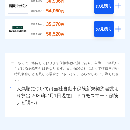
30,936
円
車両保険なし
お見積り
54,060
円
車両保険あり
35,370
円
車両保険なし
お見積り
56,520
円
車両保険あり
こちらでご案内しております保険料は概算であり、実際にご契約い
ただける保険料とは異なります。また保険会社によって補償内容や
特約名称なども異なる場合がございます。あらかじめご了承くださ
い。
人気順については当社
新規契約者数よ
り算出[
年
月
日現在]（ドコモスマート保険
ナビ調べ）