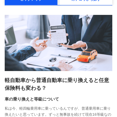
メットライフ生命株式会社(https://www.metlife.co.jp/)
メディケア生命保険株式会社
（https://www.medicarelife.com/）
■少額短期保険
株式会社アシロ少額短期保険 (https://kailash.co.jp/)
SBIいきいき少額短期保険会社 (https://www.i-
sedai.com/)
SBIペット少額短期保険株式会社 (https://www.sbipet-
ssi.co.jp/)
SBIリスタ少額短期保険会社
(https://www.jishin.co.jp/)
スマートプラス少額短期保険株式会社
（https://www.smartplus-insurance.com/）
軽自動車から普通自動車に乗り換えると任意
チューリッヒ少額短期保険株式会社
保険料も変わる？
(https://www.zurichssi.co.jp/)
Tokio Marine X少額短期保険株式会社
(https://www.tokiomarine-x.co.jp/)
車の乗り換えと等級について
ペットメディカルサポート株式会社
私は今、軽四輪乗用車に乗っているんですが、普通乗用車に乗り
(https://pshoken.co.jp/)
換えたいと思っています。ずっと無事故を続けて現在16等級なの
リトルファミリー少額短期保険株式会社