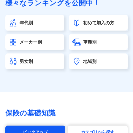
様々なランキングを公開中！
（https://www.sonylife.co.jp）
SOMPOひまわり生命保険株式会社
（https://www.himawari-life.co.jp/）
年代別
初めて加入の方
第一ネオ生命保険株式会社（https://neofirst.co.jp/）
大樹生命保険株式会社（https://www.taiju-life.co.jp）
太陽生命保険株式会社（https://www.taiyo-
メーカー別
車種別
seimei.co.jp）
チューリッヒ生命保険株式会社
（https://www.zurichlife.co.jp/）
男女別
地域別
東京海上日動あんしん生命保険株式会社
（https://www.tmn-anshin.co.jp/）
なないろ生命保険株式会社
（https://www.nanairolife.co.jp/）
日本生命保険相互会社（https://www.nissay.co.jp）
はなさく生命保険株式会社
（https://www.life8739.co.jp/）
マニュライフ生命保険株式会社
保険の基礎知識
（https://www.manulife.co.jp/）
三井住友海上あいおい生命保険株式会社
（https://www.msa-life.co.jp/）
ピックアップ
カテゴリから探す