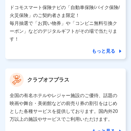
当社又は株式会社NTTドコモと取引のあるもしくは委託
を受けている保険会社・提携会社の保険その他に関する
ドコモスマート保険ナビの「自動車保険/バイク保険/
情報を提供するため、また維持管理等の委託業務遂行の
火災保険」のご契約者さま限定！
ため、またそれらに付帯、関連する当社、株式会社NTT
ドコモおよび提携会社のサービスを案内、提供するため
毎月抽選で「お買い物券」や「コンビニ無料引換ク
（各サービスで取得したサービス利用履歴、ウェブサイ
ーポン」などのデジタルギフトがその場で当たりま
トの閲覧履歴、購買履歴、ご契約内容等のパーソナルデ
ータを分析して、お客さまの趣味・嗜好・傾向に応じた
す！
サービス・商品等に関するご提案や広告の配信等を行う
ことがあります。）
もっと見る
各種セミナーの開催のため
コンサルティングサービスの実施のため
アンケートやキャンペーン等の実施のため
上記に係る案内・手続き・管理等付帯業務を行うため
クラブオフプラス
【当該個人データの管理について責任を有する者の名称・住
所・代表者名】
全国の有名ホテルやレジャー施設のご優待、話題の
当該個人データを取り扱う各共同利用者（詳細は次のとお
映画や舞台・美術館などの前売り券の割引をはじめ
り）
とした各種サービスを提供しております。国内外20
東京都千代田区永田町2丁目11番1号 山王パークタワー
万以上の施設やサービスでご利用いただけます。
株式会社NTTドコモ 代表取締役社長 前田 義晃