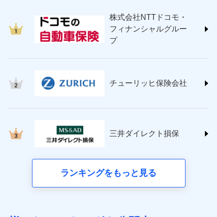
japan.co.jp/)
株式会社NTTドコモ・
ＳＯＭＰＯダイレクト損害保険株式会社
フィナンシャルグルー
(https://www.sompo-direct.co.jp/)
プ
チューリッヒ保険会社 (https://www.zurich.co.jp/)
東京海上日動火災保険株式会社
(https://www.tokiomarine-nichido.co.jp/)
日新火災海上保険株式会社
チューリッヒ保険会社
(https://www.nisshinfire.co.jp/)
ペット＆ファミリー損害保険株式会社
(https://www.petfamilyins.co.jp/)
三井住友海上火災保険株式会社 (https://www.ms-
ins.com/)
三井ダイレクト損保
三井ダイレクト損害保険株式会社
(https://www.mitsui-direct.co.jp/)
■生命保険
ランキングをもっと見る
アクサ生命保険株式会社（https://www.axa.co.jp/）
SBI生命保険株式会社（https://www.sbilife.co.jp/）
FWD生命保険株式会社（https://www.fwdlife.co.jp/）
ソニー生命保険株式会社