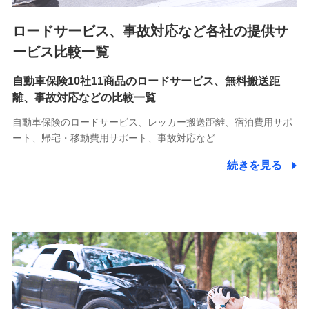
ロードサービス、事故対応など各社の提供サ
9.お問い合わせ情報
各種お問い合わせに対応するため
ービス比較一覧
自動車保険10社11商品のロードサービス、無料搬送距
10.受託業務の 個人情報
離、事故対応などの比較一覧
受託業務の遂行およびこれらに準ずる業務の遂行のため
自動車保険のロードサービス、レッカー搬送距離、宿泊費用サポ
11.マイカー通勤管理クラウド並びに法人向けASPサー
ート、帰宅・移動費用サポート、事故対応など…
ビスに関してのお問い合わせ情報
続きを見る
各種お問い合わせに対応するため
当社のサービスに関する情報提供や、皆様に有用なお知らせ
をお送りするため
アンケートの送付のため
当社のサービスや媒体の運営改善に必要なデータを解析し、
分析するため
当社の対応品質向上やお問い合わせ内容の正確な把握のため
個人情報保護管理者の職名、連絡先
株式会社ドコモ・インシュアランス 営業部長
〒103-0013 東京都中央区日本橋人形町2-14-10 アーバン