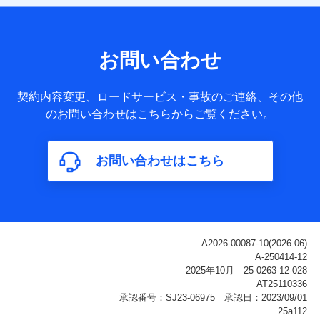
【共同して利用される利用データの項目】
当社または株式会社NTTドコモ・フィナンシャルグループが
サービス提供等を通じて取得した、以下の情報などの個人デ
お問い合わせ
ータ
基本情報
契約内容変更、ロードサービス・事故のご連絡、その他
氏名、電話番号、メールアドレス、お客さまの識別子、
のお問い合わせはこちらからご覧ください。
属性、連絡先、dポイントサービスのご利用に関する情
報。例として、dポイントカード番号、性別、年齢、家族
構成、住所、dポイント残高、dポイント利用履歴などが
お問い合わせはこちら
含まれます。
利用情報
当社または株式会社NTTドコモ・フィナンシャルグルー
プが提供する各種サービスなどのご契約・ご利用などに
関する情報。例として、当社または株式会社NTTドコ
モ・フィナンシャルグループが提供する各種サービスの
ご契約状態・ご利用履歴インターネット利用時の行動に
関する情報、アプリケーション利用時の行動に関する情
報、購入されたサービスや商品の名称・購入場所・決済
に関する情報、アンケートの回答に関する情報などが含
まれます。
保険関連サービス情報