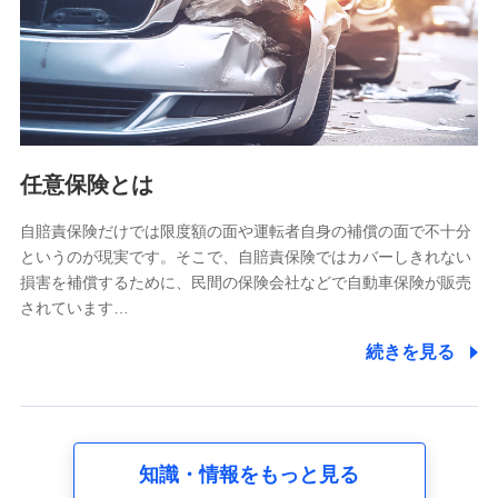
基本情報
氏名、電話番号、メールアドレス、お客さまの識別子、
属性、連絡先、dポイントサービスのご利用に関する情
報。例として、dポイントカード番号、性別、年齢、家族
構成、住所、dポイント残高、dポイント利用履歴などが
含まれます。
利用情報
任意保険とは
当社又は株式会社NTTドコモが提供する各種サービスな
どのご契約・ご利用などに関する情報。例として、当社
又は株式会社NTTドコモが提供する各種サービスのご契
自賠責保険だけでは限度額の面や運転者自身の補償の面で不十分
約状態・ご利用履歴インターネット利用時の行動に関す
というのが現実です。そこで、自賠責保険ではカバーしきれない
る情報、アプリケーション利用時の行動に関する情報、
損害を補償するために、民間の保険会社などで自動車保険が販売
購入されたサービスや商品の名称・購入場所・決済に関
されています…
する情報、アンケートの回答に関する情報などが含まれ
ます。
続きを見る
保険関連サービス情報
当社又は株式会社NTTドコモが提供する保険関連サービ
スに関して取得し、又は保有する情報。例として、見積
請求受付時、資料請求受付時又はユーザー登録受付時に
提供いただいた情報（氏名、住所、生年月日、性別、保
険契約者と被保険者の関係、保険加入の目的、保険商品
知識・情報をもっと見る
の内容、保険料、保険料のお支払方法、車のメーカーや