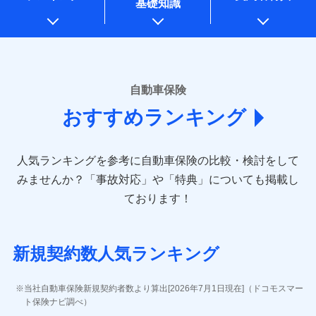
基礎知識
上記に係る案内・手続き・管理等付帯業務を行うため
* 当社が委託を受けている保険会社の情報は、保険会社のホ
ームページに掲載しておりますので、ご確認ください。
■損害保険
あいおいニッセイ同和損害保険株式会社
自動車保険
(https://www.aioinissaydowa.co.jp/)
おすすめランキング
アクサ損害保険株式会社 (https://www.axa-
direct.co.jp/)
アニコム損害保険株式会社 (https://www.anicom-
人気ランキングを参考に自動車保険の比較・検討をして
sompo.co.jp/)
東京海上ダイレクト損害保険株式会社 (https://www.e-
みませんか？
「事故対応」や「特典」についても掲載し
design.net/)
ております！
AIG損害保険株式会社 (https://www.aig.co.jp/sonpo)
ＳＢＩ損害保険株式会社
(https://www.sbisonpo.co.jp/)
新規契約数人気ランキング
ジェイアイ傷害火災保険株式会社
(https://www.jihoken.co.jp/)
ソニー損害保険株式会社
当社自動車保険新規契約者数より算出[2026年7月1日現在]（ドコモスマー
(https://www.sonysonpo.co.jp/)
ト保険ナビ調べ）
損害保険ジャパン株式会社 (https://www.sompo-