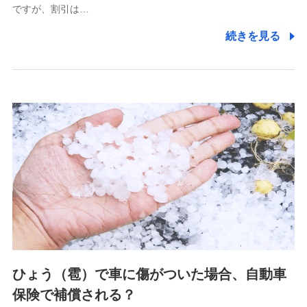
ですが、割引は…
(https://www.littlefamily-ssi.com/)
続きを見る
2.共同募集を行う代理店から受領する個人情報
郵便、電話、およびＥメール等により、当社と取引のあるも
しくは委託を受けている保険会社・提携会社の保険その他に
関する情報を提供し、金融商品等の契約を勧奨するため、ま
た維持管理等の委託業務遂行のため、またそれらに付帯、関
連する当社および提携会社のサービスを案内、提供するため
（なお、当社は複数の保険会社と取引があり、取得した個人
情報を取引のある他の保険会社の商品・サービスをご提案す
るために利用させていただくことがあります。）
上記に係る連絡・手続き・管理等付帯業務を行うため
3.セミナー募集サイトから取得した個人情報
各種セミナーの案内、開催のため
上記に係る連絡・手続き・管理等付帯業務を行うため
4.家族・友達紹介にて取得した個人情報
ひょう（雹）で車に傷がついた場合、自動車
被紹介者への連絡、及び当社と取引のあるもしくは委託を受
保険で補償される？
けている保険会社・提携会社の保険その他に関する情報を提