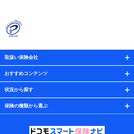
当社または株式会社NTTドコモ・フィナンシャルグルー
プが提供する保険関連サービスに関して取得し、又は保
有する情報。例として、見積請求受付時、資料請求受付
時又はユーザー登録受付時に提供いただいた情報（氏
名、住所、生年月日、性別、保険契約者と被保険者の関
係、保険加入の目的、保険商品の内容、保険料、保険料
のお支払方法、車のメーカーや走行距離などの情報、建
物の構造や築年数などの情報、ペットの種類や年齢な
ど）及びお客様との応対記録（お客様に提示した比較見
積の試算結果情報、メールマガジンを提供した際のメー
取扱い保険会社
ル内容や送信履歴の情報及び保険の更改案内等を提供し
た際のメール内容や送信履歴などの情報）が含まれま
す。
おすすめコンテンツ
保険契約情報
当社または株式会社NTTドコモ・フィナンシャルグルー
プが取得し、又は保有する保険契約に関する情報。例と
状況から探す
して、保険契約者及び被保険者の氏名、住所、生年月
日、性別、保険契約者と被保険者の関係、保険加入の目
的、保険商品の内容、保険料、保険料のお支払方法、車
保険の種類から選ぶ
のメーカーや走行距離などの情報、建物の構造や築年数
などの情報、ペットの種類や年齢などの情報などが含ま
れます。
提供当事者から受領当事者が個人データを取得する方法
電子的・電磁的方法等