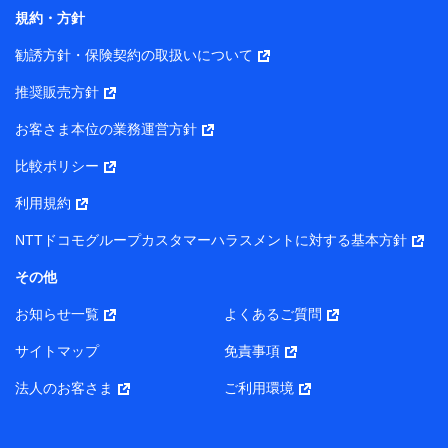
コンサルティングサービスの実施のため
規約・方針
アンケートやキャンペーン等の実施のため
上記に係る案内・手続き・管理等付帯業務を行うため
勧誘方針・保険契約の取扱いについて
【当該個人データの管理について責任を有する者の名称・住
推奨販売方針
所・代表者名】
お客さま本位の業務運営方針
当該個人データを取り扱う各共同利用者（詳細は次のとお
り）
比較ポリシー
東京都千代田区永田町2丁目11番1号 山王パークタワー
利用規約
株式会社NTTドコモ・フィナンシャルグループ 代表取締役
社長 廣井 孝史
NTTドコモグループカスタマーハラスメントに対する基本方針
東京都中央区日本橋人形町2-14-10 アーバンネット日本橋
その他
ビル 3F
お知らせ一覧
よくあるご質問
株式会社ドコモ・インシュアランス 代表取締役社長 吉
村 忠義
サイトマップ
免責事項
また当社は、オンライン面談による保険のご相談にあたっ
法人のお客さま
ご利用環境
て、以下の提携代理店とお客様の個人データを共同利用する
ことがあります。