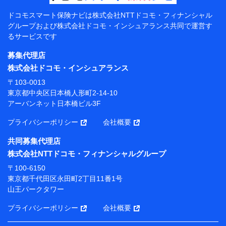
【共同して利用する者の範囲】
ドコモスマート保険ナビは
株式会社NTTドコモ・フィナンシャル
グループおよび
株式会社ドコモ・インシュアランス共同で
運営す
当社
るサービスです
株式会社NTTドコモ・フィナンシャルグループ
募集代理店
【利用目的】
株式会社ドコモ・インシュアランス
当社または株式会社NTTドコモ・フィナンシャルグルー
〒103-0013
プが提供する保険関連サービスにおけるユーザー登録受
東京都中央区日本橋人形町2-14-10
付および管理のため
アーバンネット日本橋ビル3F
当社または株式会社NTTドコモ・フィナンシャルグルー
プと取引のあるもしくは委託を受けている保険会社・提
プライバシーポリシー
会社概要
携会社の保険その他に関する情報を提供するため、また
維持管理等の委託業務遂行のため、またそれらに付帯、
共同募集代理店
関連する当社または株式会社NTTドコモ・フィナンシャ
株式会社NTTドコモ・フィナンシャルグループ
ルグループおよび提携会社のサービスを案内、提供する
ため
〒100-6150
（各サービスで取得したサービス利用履歴、ウェブサイ
東京都千代田区永田町2丁目11番1号
トの閲覧履歴、購買履歴、ご契約内容等のパーソナルデ
山王パークタワー
ータを分析して、お客さまの趣味・嗜好・傾向に応じた
サービス・商品等に関するご提案や広告の配信等を行う
プライバシーポリシー
会社概要
ことがあります。）
各種セミナーの開催のため