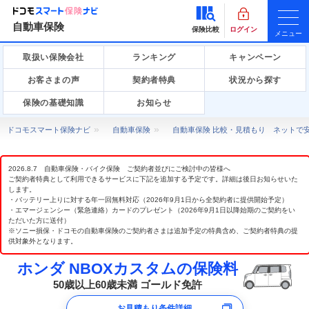
自動車保険
保険比較
ログイン
メニュー
取扱い保険会社
ランキング
キャンペーン
お客さまの声
契約者特典
状況から探す
保険の基礎知識
お知らせ
ドコモスマート保険ナビ
自動車保険
自動車保険 比較・見積もり ネットで
2026.8.7 自動車保険・バイク保険 ご契約者並びにご検討中の皆様へ
ご契約者特典として利用できるサービスに下記を追加する予定です。詳細は後日お知らせいた
します。
・バッテリー上りに対する年一回無料対応（2026年9月1日から全契約者に提供開始予定）
・エマージェンシー（緊急連絡）カードのプレゼント（2026年9月1日以降始期のご契約をい
ただいた方に送付）
※ソニー損保・ドコモの自動車保険のご契約者さまは追加予定の特典含め、ご契約者特典の提
供対象外となります。
ホンダ NBOXカスタムの保険料
50歳以上60歳未満 ゴールド免許
お見積もり条件詳細