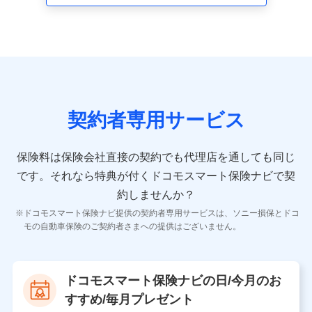
走行距離などの情報、建物の構造や築年数などの情報、
ペットの種類や年齢など）及びお客様との応対記録 （お
客様に提示した比較見積の試算結果情報、メールマガジ
ンを提供した際のメール内容や送信履歴の情報及び保険
の更改案内等を提供した際のメール内容や送信履歴など
の情報）が含まれます。
保険契約情報
当社又は株式会社NTTドコモが取得し、又は保有する保
険契約に関する情報。例として、保険契約者及び被保険
契約者専用サービス
者の氏名、住所、生年月日、性別、保険契約者と被保険
者の関係、保険加入の目的、保険商品の内容、保険料、
保険料のお支払方法、車のメーカーや走行距離などの情
保険料は保険会社直接の契約でも代理店を通しても同じ
報、建物の構造や築年数などの情報、ペットの種類や年
齢などの情報などが含まれます。
です。
それなら特典が付くドコモスマート保険ナビで契
約しませんか？
【共同して利用する者の範囲】
ドコモスマート保険ナビ提供の契約者専用サービスは、ソニー損保とドコ
当社
モの自動車保険のご契約者さまへの提供はございません。
株式会社NTTドコモ
【利用する者の利用目的】
ドコモスマート保険ナビの日/今月のお
当社又は株式会社NTTドコモが提供する保険関連サービ
すすめ/毎月プレゼント
スにおけるユーザ登録受付および管理のため