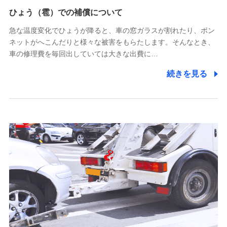
供し、金融商品等の契約を勧奨するため
ひょう（雹）での補償について
アンケートやキャンペーン等の実施のため
上記に係る連絡・手続き・管理等付帯業務を行うため
急な温度変化でひょうが降ると、車の窓ガラスが割れたり、ボン
ネットがへこんだりと様々な被害をもらたします。そんなとき、
5.通話録音にて取得する情報
車の修理費を毎回出していては大きな出費に…
電話対応の品質向上およびお問合せ内容の正確な把握のため
続きを見る
6.採用応募者の個人情報
採用選考および入社手続を実施するため
7.社員（従業者）の個人情報
人事･勤怠･健康・労務等の管理、給与支給、福利厚生・採用
退職関連処理等の各種手続きのため、当社と従業員または従
業員同士の連絡のため
8.取引先個人情報
取引先としての選定業務、営業情報の提供業務、契約締結手
続き業務、取引管理業務、およびこれらに準ずる業務の遂行
のため