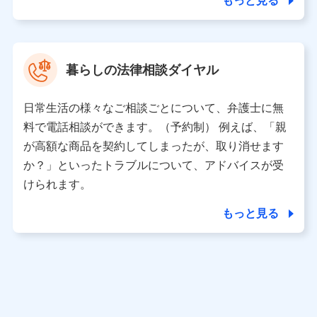
もっと見る
東京都中央区日本橋人形町2-14-10 アーバンネット日本橋
ビル 3F
株式会社ドコモ・インシュアランス 代表取締役社長 吉
村 忠義
暮らしの法律相談ダイヤル
※ 当社および株式会社NTTドコモは、お客さまの情報を利
用させていただくにあたっては、「NTTドコモ パーソナル
日常生活の様々なご相談ごとについて、弁護士に無
データ憲章」に定める行動原則を順守します 。
※ パーソナルデータダッシュボードの「第三者提供の管
料で電話相談ができます。（予約制） 例えば、「親
理」の設定状態にかかわらず、共同利用する場合がありま
が高額な商品を契約してしまったが、取り消せます
す。
か？」といったトラブルについて、アドバイスが受
※ dポイントクラブ会員ではないお客さま（2019年12月11
けられます。
日以降、一度もdポイントクラブ会員であったことがないお
客さまに限る）に関する、2019年12月10日以前に取得した
もっと見る
個人データは、こちら の利用目的の範囲内に限って共同利
用します。
当社は株式会社NTTドコモ・フィナンシャルグループ
との間で、以下のとおり個人データを共同利用しま
す。