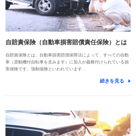
ネット日本橋ビル 3F
株式会社ドコモ・インシュアランス
個人情報の第三者提供について
当社ではご本人の同意がある場合または法令に基づく場合を
自賠責保険（自動車損害賠償責任保険）とは
除き、第三者に提供いたしません。
自賠責保険とは、自動車損害賠償保障法によって、すべての自動
業務の委託
車（原動機付自転車を含みます）に加入が義務付けられている損
当社は利用目的の達成に必要な範囲内において個人情報の取
害保険です。強制保険といわれています…
り扱いの全部または一部を委託する場合があります。
続きを見る
個人データの共同利用
当社は株式会社NTTドコモとの間で、以下のとおり個
人データを共同利用します。
【共同して利用される利用データの項目】
当社又は株式会社NTTドコモがサービス提供等を通じて取得
した、以下の情報などの個人データ