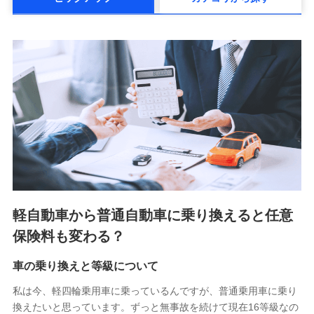
メットライフ生命株式会社(https://www.metlife.co.jp/)
メディケア生命保険株式会社
（https://www.medicarelife.com/）
■少額短期保険
株式会社アシロ少額短期保険 (https://kailash.co.jp/)
SBIいきいき少額短期保険会社 (https://www.i-
sedai.com/)
SBIペット少額短期保険株式会社 (https://www.sbipet-
ssi.co.jp/)
SBIリスタ少額短期保険会社
(https://www.jishin.co.jp/)
スマートプラス少額短期保険株式会社
（https://www.smartplus-insurance.com/）
軽自動車から普通自動車に乗り換えると任意
チューリッヒ少額短期保険株式会社
保険料も変わる？
(https://www.zurichssi.co.jp/)
Tokio Marine X少額短期保険株式会社
(https://www.tokiomarine-x.co.jp/)
車の乗り換えと等級について
ペットメディカルサポート株式会社
私は今、軽四輪乗用車に乗っているんですが、普通乗用車に乗り
(https://pshoken.co.jp/)
換えたいと思っています。ずっと無事故を続けて現在16等級なの
リトルファミリー少額短期保険株式会社