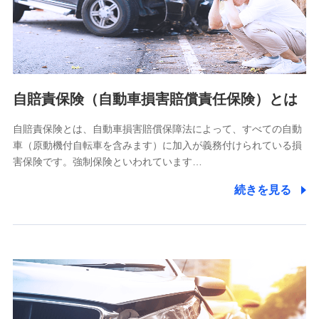
ネット日本橋ビル 3F
株式会社ドコモ・インシュアランス
個人情報の第三者提供について
当社ではご本人の同意がある場合または法令に基づく場合を
自賠責保険（自動車損害賠償責任保険）とは
除き、第三者に提供いたしません。
自賠責保険とは、自動車損害賠償保障法によって、すべての自動
業務の委託
車（原動機付自転車を含みます）に加入が義務付けられている損
当社は利用目的の達成に必要な範囲内において個人情報の取
害保険です。強制保険といわれています…
り扱いの全部または一部を委託する場合があります。
続きを見る
個人データの共同利用
当社は株式会社NTTドコモとの間で、以下のとおり個
人データを共同利用します。
【共同して利用される利用データの項目】
当社又は株式会社NTTドコモがサービス提供等を通じて取得
した、以下の情報などの個人データ