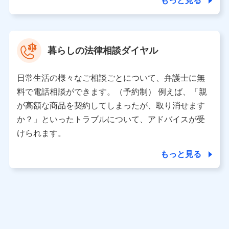
もっと見る
東京都中央区日本橋人形町2-14-10 アーバンネット日本橋
ビル 3F
株式会社ドコモ・インシュアランス 代表取締役社長 吉
村 忠義
暮らしの法律相談ダイヤル
※ 当社および株式会社NTTドコモは、お客さまの情報を利
用させていただくにあたっては、「NTTドコモ パーソナル
日常生活の様々なご相談ごとについて、弁護士に無
データ憲章」に定める行動原則を順守します 。
※ パーソナルデータダッシュボードの「第三者提供の管
料で電話相談ができます。（予約制） 例えば、「親
理」の設定状態にかかわらず、共同利用する場合がありま
が高額な商品を契約してしまったが、取り消せます
す。
か？」といったトラブルについて、アドバイスが受
※ dポイントクラブ会員ではないお客さま（2019年12月11
けられます。
日以降、一度もdポイントクラブ会員であったことがないお
客さまに限る）に関する、2019年12月10日以前に取得した
もっと見る
個人データは、こちら の利用目的の範囲内に限って共同利
用します。
当社は株式会社NTTドコモ・フィナンシャルグループ
との間で、以下のとおり個人データを共同利用しま
す。