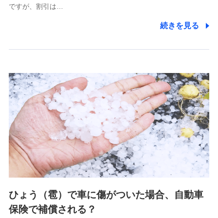
ですが、割引は…
(https://www.littlefamily-ssi.com/)
続きを見る
2.共同募集を行う代理店から受領する個人情報
郵便、電話、およびＥメール等により、当社と取引のあるも
しくは委託を受けている保険会社・提携会社の保険その他に
関する情報を提供し、金融商品等の契約を勧奨するため、ま
た維持管理等の委託業務遂行のため、またそれらに付帯、関
連する当社および提携会社のサービスを案内、提供するため
（なお、当社は複数の保険会社と取引があり、取得した個人
情報を取引のある他の保険会社の商品・サービスをご提案す
るために利用させていただくことがあります。）
上記に係る連絡・手続き・管理等付帯業務を行うため
3.セミナー募集サイトから取得した個人情報
各種セミナーの案内、開催のため
上記に係る連絡・手続き・管理等付帯業務を行うため
4.家族・友達紹介にて取得した個人情報
ひょう（雹）で車に傷がついた場合、自動車
被紹介者への連絡、及び当社と取引のあるもしくは委託を受
保険で補償される？
けている保険会社・提携会社の保険その他に関する情報を提