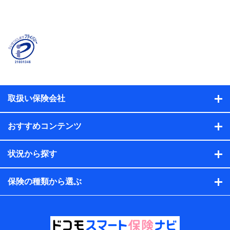
当社または株式会社NTTドコモ・フィナンシャルグルー
プが提供する保険関連サービスに関して取得し、又は保
有する情報。例として、見積請求受付時、資料請求受付
時又はユーザー登録受付時に提供いただいた情報（氏
名、住所、生年月日、性別、保険契約者と被保険者の関
係、保険加入の目的、保険商品の内容、保険料、保険料
のお支払方法、車のメーカーや走行距離などの情報、建
物の構造や築年数などの情報、ペットの種類や年齢な
ど）及びお客様との応対記録（お客様に提示した比較見
積の試算結果情報、メールマガジンを提供した際のメー
取扱い保険会社
ル内容や送信履歴の情報及び保険の更改案内等を提供し
た際のメール内容や送信履歴などの情報）が含まれま
す。
おすすめコンテンツ
保険契約情報
当社または株式会社NTTドコモ・フィナンシャルグルー
プが取得し、又は保有する保険契約に関する情報。例と
状況から探す
して、保険契約者及び被保険者の氏名、住所、生年月
日、性別、保険契約者と被保険者の関係、保険加入の目
的、保険商品の内容、保険料、保険料のお支払方法、車
保険の種類から選ぶ
のメーカーや走行距離などの情報、建物の構造や築年数
などの情報、ペットの種類や年齢などの情報などが含ま
れます。
提供当事者から受領当事者が個人データを取得する方法
電子的・電磁的方法等