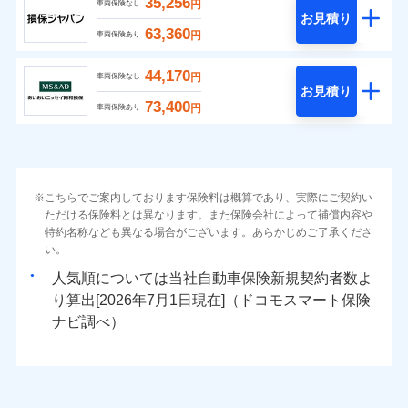
35,256
円
車両保険なし
お見積り
63,360
円
車両保険あり
44,170
円
車両保険なし
お見積り
73,400
円
車両保険あり
こちらでご案内しております保険料は概算であり、実際にご契約い
ただける保険料とは異なります。また保険会社によって補償内容や
特約名称なども異なる場合がございます。あらかじめご了承くださ
い。
人気順については当社
新規契約者数よ
り算出[
年
月
日現在]（ドコモスマート保険
ナビ調べ）