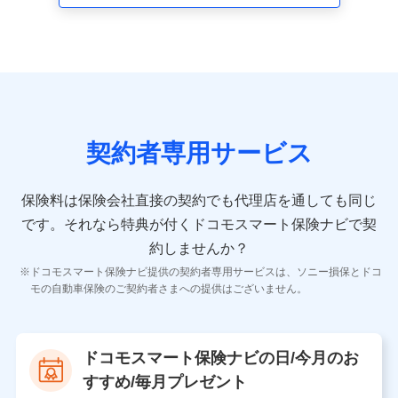
走行距離などの情報、建物の構造や築年数などの情報、
ペットの種類や年齢など）及びお客様との応対記録 （お
客様に提示した比較見積の試算結果情報、メールマガジ
ンを提供した際のメール内容や送信履歴の情報及び保険
の更改案内等を提供した際のメール内容や送信履歴など
の情報）が含まれます。
保険契約情報
当社又は株式会社NTTドコモが取得し、又は保有する保
険契約に関する情報。例として、保険契約者及び被保険
契約者専用サービス
者の氏名、住所、生年月日、性別、保険契約者と被保険
者の関係、保険加入の目的、保険商品の内容、保険料、
保険料のお支払方法、車のメーカーや走行距離などの情
保険料は保険会社直接の契約でも代理店を通しても同じ
報、建物の構造や築年数などの情報、ペットの種類や年
齢などの情報などが含まれます。
です。
それなら特典が付くドコモスマート保険ナビで契
約しませんか？
【共同して利用する者の範囲】
ドコモスマート保険ナビ提供の契約者専用サービスは、ソニー損保とドコ
当社
モの自動車保険のご契約者さまへの提供はございません。
株式会社NTTドコモ
【利用する者の利用目的】
ドコモスマート保険ナビの日/今月のお
当社又は株式会社NTTドコモが提供する保険関連サービ
すすめ/毎月プレゼント
スにおけるユーザ登録受付および管理のため