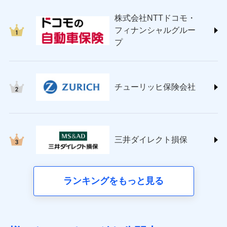
japan.co.jp/)
株式会社NTTドコモ・
ＳＯＭＰＯダイレクト損害保険株式会社
フィナンシャルグルー
(https://www.sompo-direct.co.jp/)
プ
チューリッヒ保険会社 (https://www.zurich.co.jp/)
東京海上日動火災保険株式会社
(https://www.tokiomarine-nichido.co.jp/)
日新火災海上保険株式会社
チューリッヒ保険会社
(https://www.nisshinfire.co.jp/)
ペット＆ファミリー損害保険株式会社
(https://www.petfamilyins.co.jp/)
三井住友海上火災保険株式会社 (https://www.ms-
ins.com/)
三井ダイレクト損保
三井ダイレクト損害保険株式会社
(https://www.mitsui-direct.co.jp/)
■生命保険
ランキングをもっと見る
アクサ生命保険株式会社（https://www.axa.co.jp/）
SBI生命保険株式会社（https://www.sbilife.co.jp/）
FWD生命保険株式会社（https://www.fwdlife.co.jp/）
ソニー生命保険株式会社