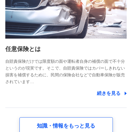
基本情報
氏名、電話番号、メールアドレス、お客さまの識別子、
属性、連絡先、dポイントサービスのご利用に関する情
報。例として、dポイントカード番号、性別、年齢、家族
構成、住所、dポイント残高、dポイント利用履歴などが
含まれます。
利用情報
任意保険とは
当社又は株式会社NTTドコモが提供する各種サービスな
どのご契約・ご利用などに関する情報。例として、当社
又は株式会社NTTドコモが提供する各種サービスのご契
自賠責保険だけでは限度額の面や運転者自身の補償の面で不十分
約状態・ご利用履歴インターネット利用時の行動に関す
というのが現実です。そこで、自賠責保険ではカバーしきれない
る情報、アプリケーション利用時の行動に関する情報、
損害を補償するために、民間の保険会社などで自動車保険が販売
購入されたサービスや商品の名称・購入場所・決済に関
されています…
する情報、アンケートの回答に関する情報などが含まれ
ます。
続きを見る
保険関連サービス情報
当社又は株式会社NTTドコモが提供する保険関連サービ
スに関して取得し、又は保有する情報。例として、見積
請求受付時、資料請求受付時又はユーザー登録受付時に
提供いただいた情報（氏名、住所、生年月日、性別、保
険契約者と被保険者の関係、保険加入の目的、保険商品
知識・情報をもっと見る
の内容、保険料、保険料のお支払方法、車のメーカーや