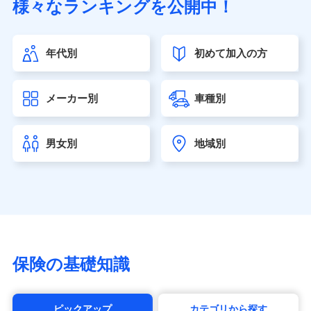
様々なランキングを公開中！
（https://www.sonylife.co.jp）
SOMPOひまわり生命保険株式会社
（https://www.himawari-life.co.jp/）
年代別
初めて加入の方
第一ネオ生命保険株式会社（https://neofirst.co.jp/）
大樹生命保険株式会社（https://www.taiju-life.co.jp）
太陽生命保険株式会社（https://www.taiyo-
メーカー別
車種別
seimei.co.jp）
チューリッヒ生命保険株式会社
（https://www.zurichlife.co.jp/）
男女別
地域別
東京海上日動あんしん生命保険株式会社
（https://www.tmn-anshin.co.jp/）
なないろ生命保険株式会社
（https://www.nanairolife.co.jp/）
日本生命保険相互会社（https://www.nissay.co.jp）
はなさく生命保険株式会社
（https://www.life8739.co.jp/）
マニュライフ生命保険株式会社
保険の基礎知識
（https://www.manulife.co.jp/）
三井住友海上あいおい生命保険株式会社
（https://www.msa-life.co.jp/）
ピックアップ
カテゴリから探す