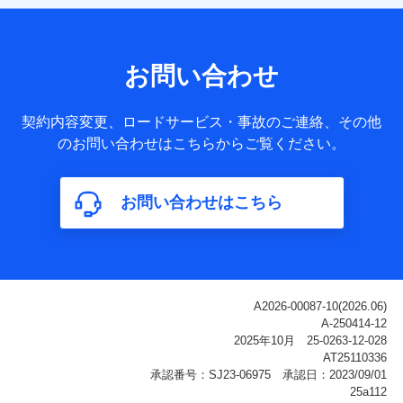
【共同して利用される利用データの項目】
当社または株式会社NTTドコモ・フィナンシャルグループが
サービス提供等を通じて取得した、以下の情報などの個人デ
お問い合わせ
ータ
基本情報
契約内容変更、ロードサービス・事故のご連絡、その他
氏名、電話番号、メールアドレス、お客さまの識別子、
のお問い合わせはこちらからご覧ください。
属性、連絡先、dポイントサービスのご利用に関する情
報。例として、dポイントカード番号、性別、年齢、家族
構成、住所、dポイント残高、dポイント利用履歴などが
お問い合わせはこちら
含まれます。
利用情報
当社または株式会社NTTドコモ・フィナンシャルグルー
プが提供する各種サービスなどのご契約・ご利用などに
関する情報。例として、当社または株式会社NTTドコ
モ・フィナンシャルグループが提供する各種サービスの
ご契約状態・ご利用履歴インターネット利用時の行動に
関する情報、アプリケーション利用時の行動に関する情
報、購入されたサービスや商品の名称・購入場所・決済
に関する情報、アンケートの回答に関する情報などが含
まれます。
保険関連サービス情報