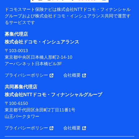
【共同して利用する者の範囲】
ドコモスマート保険ナビは
株式会社NTTドコモ・フィナンシャル
グループおよび
株式会社ドコモ・インシュアランス共同で
運営す
当社
るサービスです
株式会社NTTドコモ・フィナンシャルグループ
募集代理店
【利用目的】
株式会社ドコモ・インシュアランス
当社または株式会社NTTドコモ・フィナンシャルグルー
〒103-0013
プが提供する保険関連サービスにおけるユーザー登録受
東京都中央区日本橋人形町2-14-10
付および管理のため
アーバンネット日本橋ビル3F
当社または株式会社NTTドコモ・フィナンシャルグルー
プと取引のあるもしくは委託を受けている保険会社・提
プライバシーポリシー
会社概要
携会社の保険その他に関する情報を提供するため、また
維持管理等の委託業務遂行のため、またそれらに付帯、
共同募集代理店
関連する当社または株式会社NTTドコモ・フィナンシャ
株式会社NTTドコモ・フィナンシャルグループ
ルグループおよび提携会社のサービスを案内、提供する
ため
〒100-6150
（各サービスで取得したサービス利用履歴、ウェブサイ
東京都千代田区永田町2丁目11番1号
トの閲覧履歴、購買履歴、ご契約内容等のパーソナルデ
山王パークタワー
ータを分析して、お客さまの趣味・嗜好・傾向に応じた
サービス・商品等に関するご提案や広告の配信等を行う
プライバシーポリシー
会社概要
ことがあります。）
各種セミナーの開催のため