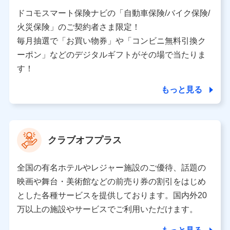
当社又は株式会社NTTドコモと取引のあるもしくは委託
を受けている保険会社・提携会社の保険その他に関する
ドコモスマート保険ナビの「自動車保険/バイク保険/
情報を提供するため、また維持管理等の委託業務遂行の
火災保険」のご契約者さま限定！
ため、またそれらに付帯、関連する当社、株式会社NTT
ドコモおよび提携会社のサービスを案内、提供するため
毎月抽選で「お買い物券」や「コンビニ無料引換ク
（各サービスで取得したサービス利用履歴、ウェブサイ
ーポン」などのデジタルギフトがその場で当たりま
トの閲覧履歴、購買履歴、ご契約内容等のパーソナルデ
ータを分析して、お客さまの趣味・嗜好・傾向に応じた
す！
サービス・商品等に関するご提案や広告の配信等を行う
ことがあります。）
もっと見る
各種セミナーの開催のため
コンサルティングサービスの実施のため
アンケートやキャンペーン等の実施のため
上記に係る案内・手続き・管理等付帯業務を行うため
クラブオフプラス
【当該個人データの管理について責任を有する者の名称・住
所・代表者名】
全国の有名ホテルやレジャー施設のご優待、話題の
当該個人データを取り扱う各共同利用者（詳細は次のとお
映画や舞台・美術館などの前売り券の割引をはじめ
り）
とした各種サービスを提供しております。国内外20
東京都千代田区永田町2丁目11番1号 山王パークタワー
万以上の施設やサービスでご利用いただけます。
株式会社NTTドコモ 代表取締役社長 前田 義晃