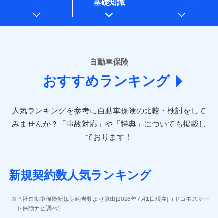
基礎知識
上記に係る案内・手続き・管理等付帯業務を行うため
* 当社が委託を受けている保険会社の情報は、保険会社のホ
ームページに掲載しておりますので、ご確認ください。
■損害保険
あいおいニッセイ同和損害保険株式会社
自動車保険
(https://www.aioinissaydowa.co.jp/)
おすすめランキング
アクサ損害保険株式会社 (https://www.axa-
direct.co.jp/)
アニコム損害保険株式会社 (https://www.anicom-
人気ランキングを参考に自動車保険の比較・検討をして
sompo.co.jp/)
東京海上ダイレクト損害保険株式会社 (https://www.e-
みませんか？
「事故対応」や「特典」についても掲載し
design.net/)
ております！
AIG損害保険株式会社 (https://www.aig.co.jp/sonpo)
ＳＢＩ損害保険株式会社
(https://www.sbisonpo.co.jp/)
新規契約数人気ランキング
ジェイアイ傷害火災保険株式会社
(https://www.jihoken.co.jp/)
ソニー損害保険株式会社
当社自動車保険新規契約者数より算出[2026年7月1日現在]（ドコモスマー
(https://www.sonysonpo.co.jp/)
ト保険ナビ調べ）
損害保険ジャパン株式会社 (https://www.sompo-