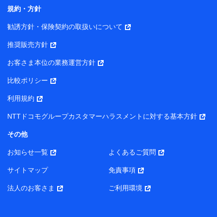
コンサルティングサービスの実施のため
規約・方針
アンケートやキャンペーン等の実施のため
上記に係る案内・手続き・管理等付帯業務を行うため
勧誘方針・保険契約の取扱いについて
【当該個人データの管理について責任を有する者の名称・住
推奨販売方針
所・代表者名】
お客さま本位の業務運営方針
当該個人データを取り扱う各共同利用者（詳細は次のとお
り）
比較ポリシー
東京都千代田区永田町2丁目11番1号 山王パークタワー
利用規約
株式会社NTTドコモ・フィナンシャルグループ 代表取締役
社長 廣井 孝史
NTTドコモグループカスタマーハラスメントに対する基本方針
東京都中央区日本橋人形町2-14-10 アーバンネット日本橋
その他
ビル 3F
お知らせ一覧
よくあるご質問
株式会社ドコモ・インシュアランス 代表取締役社長 吉
村 忠義
サイトマップ
免責事項
また当社は、オンライン面談による保険のご相談にあたっ
法人のお客さま
ご利用環境
て、以下の提携代理店とお客様の個人データを共同利用する
ことがあります。