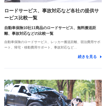
ロードサービス、事故対応など各社の提供サ
9.お問い合わせ情報
各種お問い合わせに対応するため
ービス比較一覧
自動車保険10社11商品のロードサービス、無料搬送距
10.受託業務の 個人情報
離、事故対応などの比較一覧
受託業務の遂行およびこれらに準ずる業務の遂行のため
自動車保険のロードサービス、レッカー搬送距離、宿泊費用サポ
11.マイカー通勤管理クラウド並びに法人向けASPサー
ート、帰宅・移動費用サポート、事故対応など…
ビスに関してのお問い合わせ情報
続きを見る
各種お問い合わせに対応するため
当社のサービスに関する情報提供や、皆様に有用なお知らせ
をお送りするため
アンケートの送付のため
当社のサービスや媒体の運営改善に必要なデータを解析し、
分析するため
当社の対応品質向上やお問い合わせ内容の正確な把握のため
個人情報保護管理者の職名、連絡先
株式会社ドコモ・インシュアランス 営業部長
〒103-0013 東京都中央区日本橋人形町2-14-10 アーバン