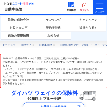
自動車保険
保険比較
ログイン
メニュー
取扱い保険会社
ランキング
キャンペーン
お客さまの声
契約者特典
状況から探す
保険の基礎知識
お知らせ
ドコモスマート保険ナビ
自動車保険
自動車保険 比較・見積もり ネットで
2026.8.7 自動車保険・バイク保険 ご契約者並びにご検討中の皆様へ
ご契約者特典として利用できるサービスに下記を追加する予定です。詳細は後日お知らせいた
します。
・バッテリー上りに対する年一回無料対応（2026年9月1日から全契約者に提供開始予定）
・エマージェンシー（緊急連絡）カードのプレゼント（2026年9月1日以降始期のご契約をい
ただいた方に送付）
※ソニー損保・ドコモの自動車保険のご契約者さまは追加予定の特典含め、ご契約者特典の提
供対象外となります。
ダイハツ ウェイクの保険料
60歳以上 ブルー免許
お見積もり条件詳細