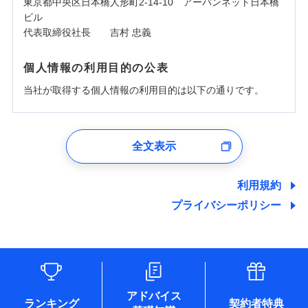
東京都中央区日本橋人形町2-14-10 アーバンネット日本橋
ビル
代表取締役社長 吉村 忠義
個人情報の利用目的の公表
当社が取得する個人情報の利用目的は以下の通りです。
1.見積請求受付時、資料請求受付時、ユーザー登録受
付時
全文表示
ユーザー登録受付および、管理のため
郵便、電話、およびＥメール等により、当社と取引のあるも
しくは委託を受けている保険会社・提携会社の保険その他に
利用規約
関する情報を提供し、金融商品等の契約を勧奨するため、ま
プライバシーポリシー
た維持管理等の委託業務遂行のため、またそれらに付帯、関
連する当社および提携会社のサービスを案内、提供するため
（なお、当社は複数の保険会社と取引があり、取得した個人
情報を取引のある他の保険会社の商品・サービスをご提案す
るために利用させていただくことがあります。）
各種セミナーの開催のため
コンサルティングサービスの実施のため
アドバイス
アンケートやキャンペーン等の実施のため
ランキング
契約者特典