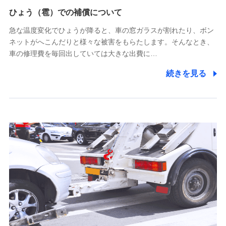
供し、金融商品等の契約を勧奨するため
ひょう（雹）での補償について
アンケートやキャンペーン等の実施のため
上記に係る連絡・手続き・管理等付帯業務を行うため
急な温度変化でひょうが降ると、車の窓ガラスが割れたり、ボン
ネットがへこんだりと様々な被害をもらたします。そんなとき、
5.通話録音にて取得する情報
車の修理費を毎回出していては大きな出費に…
電話対応の品質向上およびお問合せ内容の正確な把握のため
続きを見る
6.採用応募者の個人情報
採用選考および入社手続を実施するため
7.社員（従業者）の個人情報
人事･勤怠･健康・労務等の管理、給与支給、福利厚生・採用
退職関連処理等の各種手続きのため、当社と従業員または従
業員同士の連絡のため
8.取引先個人情報
取引先としての選定業務、営業情報の提供業務、契約締結手
続き業務、取引管理業務、およびこれらに準ずる業務の遂行
のため