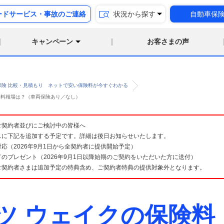
ードサービス・事故のご連絡
状況から探す
自動車保
キャンペーン
お客さまの声
保険 比較・見積もり ネットで安い保険料が今すぐわかる
保険料相場は？（車両保険あり／なし）
険 ご契約者並びにご検討中の皆様へ
スに下記を追加する予定です。詳細は後日お知らせいたします。
応（2026年9月1日から全契約者に提供開始予定）
のプレゼント（2026年9月1日以降始期のご契約をいただいた方に送付）
ご契約者さまは追加予定の特典含め、ご契約者特典の提供対象外となります。
ツ ウェイクの保険料