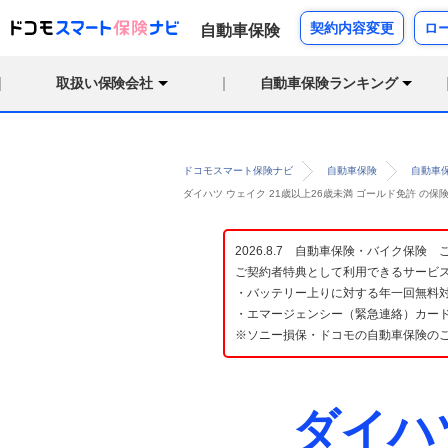
契約内容変更
ロ
自動車保険
取扱い保険会社
自動車保険ランキング
ドコモスマート保険ナビ
自動車保険
自動車
ダイハツ ウェイク 21歳以上26歳未満 ゴールド免許 の
2026.8.7 自動車保険・バイク保
ご契約者特典として利用できるサービ
・バッテリー上りに対する年一回無料対
・エマージェンシー（緊急連絡）カード
※ソニー損保・ドコモの自動車保険の
ダイハ