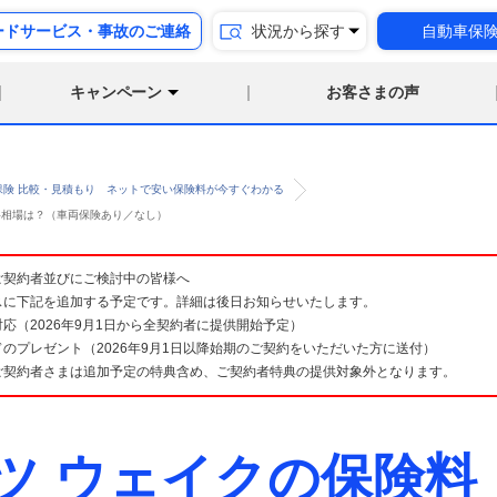
ードサービス・事故のご連絡
状況から探す
自動車保
キャンペーン
お客さまの声
保険 比較・見積もり ネットで安い保険料が今すぐわかる
険料相場は？（車両保険あり／なし）
険 ご契約者並びにご検討中の皆様へ
スに下記を追加する予定です。詳細は後日お知らせいたします。
応（2026年9月1日から全契約者に提供開始予定）
のプレゼント（2026年9月1日以降始期のご契約をいただいた方に送付）
ご契約者さまは追加予定の特典含め、ご契約者特典の提供対象外となります。
ツ ウェイクの保険料