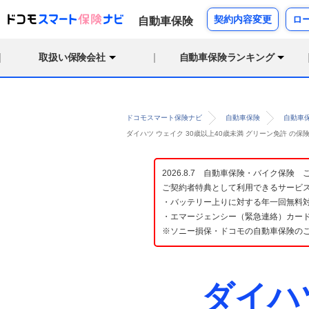
契約内容変更
ロ
自動車保険
取扱い保険会社
自動車保険ランキング
ドコモスマート保険ナビ
自動車保険
自動車
ダイハツ ウェイク 30歳以上40歳未満 グリーン免許 の
2026.8.7 自動車保険・バイク保
ご契約者特典として利用できるサービ
・バッテリー上りに対する年一回無料対
・エマージェンシー（緊急連絡）カード
※ソニー損保・ドコモの自動車保険の
ダイハ