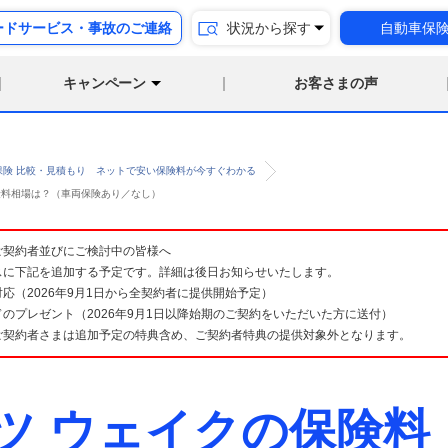
ードサービス・事故のご連絡
状況から探す
自動車保
キャンペーン
お客さまの声
保険 比較・見積もり ネットで安い保険料が今すぐわかる
保険料相場は？（車両保険あり／なし）
険 ご契約者並びにご検討中の皆様へ
スに下記を追加する予定です。詳細は後日お知らせいたします。
応（2026年9月1日から全契約者に提供開始予定）
のプレゼント（2026年9月1日以降始期のご契約をいただいた方に送付）
ご契約者さまは追加予定の特典含め、ご契約者特典の提供対象外となります。
ツ ウェイクの保険料