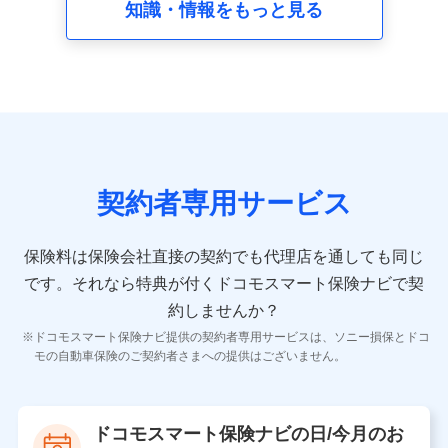
知識・情報をもっと見る
の内容、保険料、保険料のお支払方法、車のメーカーや
走行距離などの情報、建物の構造や築年数などの情報、
ペットの種類や年齢など）及びお客様との応対記録 （お
客様に提示した比較見積の試算結果情報、メールマガジ
ンを提供した際のメール内容や送信履歴の情報及び保険
の更改案内等を提供した際のメール内容や送信履歴など
の情報）が含まれます。
保険契約情報
当社又は株式会社NTTドコモが取得し、又は保有する保
険契約に関する情報。例として、保険契約者及び被保険
契約者専用サービス
者の氏名、住所、生年月日、性別、保険契約者と被保険
者の関係、保険加入の目的、保険商品の内容、保険料、
保険料のお支払方法、車のメーカーや走行距離などの情
保険料は保険会社直接の契約でも代理店を通しても同じ
報、建物の構造や築年数などの情報、ペットの種類や年
齢などの情報などが含まれます。
です。
それなら特典が付くドコモスマート保険ナビで契
約しませんか？
【共同して利用する者の範囲】
ドコモスマート保険ナビ提供の契約者専用サービスは、ソニー損保とドコ
当社
モの自動車保険のご契約者さまへの提供はございません。
株式会社NTTドコモ
【利用する者の利用目的】
ドコモスマート保険ナビの日/今月のお
当社又は株式会社NTTドコモが提供する保険関連サービ