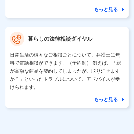
もっと見る
東京都中央区日本橋人形町2-14-10 アーバンネット日本橋
ビル 3F
株式会社ドコモ・インシュアランス 代表取締役社長 吉
村 忠義
暮らしの法律相談ダイヤル
※ 当社および株式会社NTTドコモは、お客さまの情報を利
用させていただくにあたっては、「NTTドコモ パーソナル
日常生活の様々なご相談ごとについて、弁護士に無
データ憲章」に定める行動原則を順守します 。
※ パーソナルデータダッシュボードの「第三者提供の管
料で電話相談ができます。（予約制） 例えば、「親
理」の設定状態にかかわらず、共同利用する場合がありま
が高額な商品を契約してしまったが、取り消せます
す。
か？」といったトラブルについて、アドバイスが受
※ dポイントクラブ会員ではないお客さま（2019年12月11
けられます。
日以降、一度もdポイントクラブ会員であったことがないお
客さまに限る）に関する、2019年12月10日以前に取得した
もっと見る
個人データは、こちら の利用目的の範囲内に限って共同利
用します。
当社は株式会社NTTドコモ・フィナンシャルグループ
との間で、以下のとおり個人データを共同利用しま