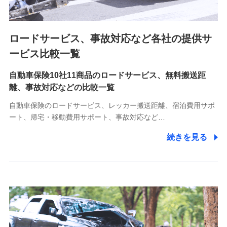
続き業務、取引管理業務、およびこれらに準ずる業務の遂行
のため
ロードサービス、事故対応など各社の提供サ
9.お問い合わせ情報
各種お問い合わせに対応するため
ービス比較一覧
自動車保険10社11商品のロードサービス、無料搬送距
10.受託業務の 個人情報
離、事故対応などの比較一覧
受託業務の遂行およびこれらに準ずる業務の遂行のため
自動車保険のロードサービス、レッカー搬送距離、宿泊費用サポ
11.マイカー通勤管理クラウド並びに法人向けASPサー
ート、帰宅・移動費用サポート、事故対応など…
ビスに関してのお問い合わせ情報
続きを見る
各種お問い合わせに対応するため
当社のサービスに関する情報提供や、皆様に有用なお知らせ
をお送りするため
アンケートの送付のため
当社のサービスや媒体の運営改善に必要なデータを解析し、
分析するため
当社の対応品質向上やお問い合わせ内容の正確な把握のため
個人情報保護管理者の職名、連絡先
株式会社ドコモ・インシュアランス 営業部長