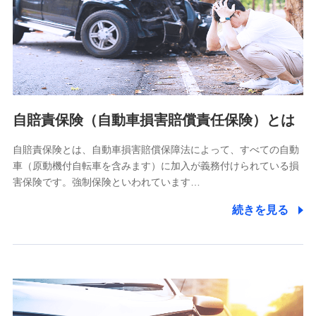
〒103-0013 東京都中央区日本橋人形町2-14-10 アーバン
ネット日本橋ビル 3F
株式会社ドコモ・インシュアランス
個人情報の第三者提供について
当社ではご本人の同意がある場合または法令に基づく場合を
自賠責保険（自動車損害賠償責任保険）とは
除き、第三者に提供いたしません。
自賠責保険とは、自動車損害賠償保障法によって、すべての自動
業務の委託
車（原動機付自転車を含みます）に加入が義務付けられている損
当社は利用目的の達成に必要な範囲内において個人情報の取
害保険です。強制保険といわれています…
り扱いの全部または一部を委託する場合があります。
続きを見る
個人データの共同利用
当社は株式会社NTTドコモとの間で、以下のとおり個
人データを共同利用します。
【共同して利用される利用データの項目】