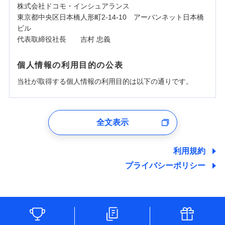
株式会社ドコモ・インシュアランス
東京都中央区日本橋人形町2-14-10 アーバンネット日本橋
ビル
代表取締役社長 吉村 忠義
個人情報の利用目的の公表
当社が取得する個人情報の利用目的は以下の通りです。
1.見積請求受付時、資料請求受付時、ユーザー登録受
付時
全文表示
ユーザー登録受付および、管理のため
郵便、電話、およびＥメール等により、当社と取引のあるも
しくは委託を受けている保険会社・提携会社の保険その他に
利用規約
関する情報を提供し、金融商品等の契約を勧奨するため、ま
プライバシーポリシー
た維持管理等の委託業務遂行のため、またそれらに付帯、関
連する当社および提携会社のサービスを案内、提供するため
（なお、当社は複数の保険会社と取引があり、取得した個人
情報を取引のある他の保険会社の商品・サービスをご提案す
るために利用させていただくことがあります。）
各種セミナーの開催のため