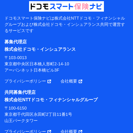
提供当事者から受領当事者が個人データを取得する方法
電子的・電磁的方法等
【共同して利用する者の範囲】
ドコモスマート保険ナビは
株式会社NTTドコモ・フィナンシャル
グループおよび
株式会社ドコモ・インシュアランス共同で
運営す
当社
るサービスです
株式会社NTTドコモ・フィナンシャルグループ
募集代理店
【利用目的】
株式会社ドコモ・インシュアランス
当社または株式会社NTTドコモ・フィナンシャルグルー
〒103-0013
プが提供する保険関連サービスにおけるユーザー登録受
東京都中央区日本橋人形町2-14-10
付および管理のため
アーバンネット日本橋ビル3F
当社または株式会社NTTドコモ・フィナンシャルグルー
プと取引のあるもしくは委託を受けている保険会社・提
プライバシーポリシー
会社概要
携会社の保険その他に関する情報を提供するため、また
維持管理等の委託業務遂行のため、またそれらに付帯、
共同募集代理店
関連する当社または株式会社NTTドコモ・フィナンシャ
株式会社NTTドコモ・フィナンシャルグループ
ルグループおよび提携会社のサービスを案内、提供する
ため
〒100-6150
（各サービスで取得したサービス利用履歴、ウェブサイ
東京都千代田区永田町2丁目11番1号
トの閲覧履歴、購買履歴、ご契約内容等のパーソナルデ
山王パークタワー
ータを分析して、お客さまの趣味・嗜好・傾向に応じた
サービス・商品等に関するご提案や広告の配信等を行う
プライバシーポリシー
会社概要