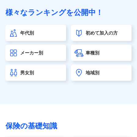
FWD生命保険株式会社（https://www.fwdlife.co.jp/）
ソニー生命保険株式会社
様々なランキングを公開中！
（https://www.sonylife.co.jp）
SOMPOひまわり生命保険株式会社
（https://www.himawari-life.co.jp/）
年代別
初めて加入の方
第一ネオ生命保険株式会社（https://neofirst.co.jp/）
大樹生命保険株式会社（https://www.taiju-life.co.jp）
太陽生命保険株式会社（https://www.taiyo-
メーカー別
車種別
seimei.co.jp）
チューリッヒ生命保険株式会社
（https://www.zurichlife.co.jp/）
男女別
地域別
東京海上日動あんしん生命保険株式会社
（https://www.tmn-anshin.co.jp/）
なないろ生命保険株式会社
（https://www.nanairolife.co.jp/）
日本生命保険相互会社（https://www.nissay.co.jp）
はなさく生命保険株式会社
（https://www.life8739.co.jp/）
マニュライフ生命保険株式会社
保険の基礎知識
（https://www.manulife.co.jp/）
三井住友海上あいおい生命保険株式会社