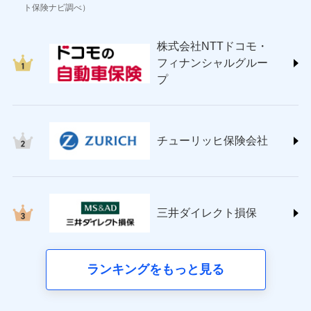
(https://www.sonysonpo.co.jp/)
ト保険ナビ調べ）
損害保険ジャパン株式会社 (https://www.sompo-
japan.co.jp/)
株式会社NTTドコモ・
ＳＯＭＰＯダイレクト損害保険株式会社
フィナンシャルグルー
(https://www.sompo-direct.co.jp/)
プ
チューリッヒ保険会社 (https://www.zurich.co.jp/)
東京海上日動火災保険株式会社
(https://www.tokiomarine-nichido.co.jp/)
日新火災海上保険株式会社
チューリッヒ保険会社
(https://www.nisshinfire.co.jp/)
ペット＆ファミリー損害保険株式会社
(https://www.petfamilyins.co.jp/)
三井住友海上火災保険株式会社 (https://www.ms-
ins.com/)
三井ダイレクト損保
三井ダイレクト損害保険株式会社
(https://www.mitsui-direct.co.jp/)
■生命保険
ランキングをもっと見る
アクサ生命保険株式会社（https://www.axa.co.jp/）
SBI生命保険株式会社（https://www.sbilife.co.jp/）