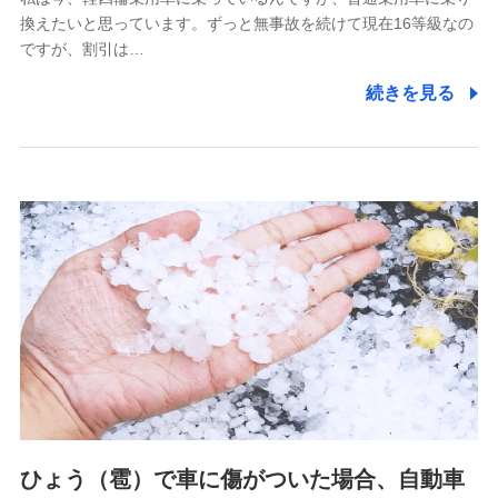
(https://pshoken.co.jp/)
換えたいと思っています。ずっと無事故を続けて現在16等級なの
リトルファミリー少額短期保険株式会社
ですが、割引は…
(https://www.littlefamily-ssi.com/)
続きを見る
2.共同募集を行う代理店から受領する個人情報
郵便、電話、およびＥメール等により、当社と取引のあるも
しくは委託を受けている保険会社・提携会社の保険その他に
関する情報を提供し、金融商品等の契約を勧奨するため、ま
た維持管理等の委託業務遂行のため、またそれらに付帯、関
連する当社および提携会社のサービスを案内、提供するため
（なお、当社は複数の保険会社と取引があり、取得した個人
情報を取引のある他の保険会社の商品・サービスをご提案す
るために利用させていただくことがあります。）
上記に係る連絡・手続き・管理等付帯業務を行うため
3.セミナー募集サイトから取得した個人情報
各種セミナーの案内、開催のため
上記に係る連絡・手続き・管理等付帯業務を行うため
4.家族・友達紹介にて取得した個人情報
ひょう（雹）で車に傷がついた場合、自動車