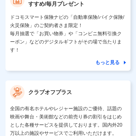
すすめ/毎月プレゼント
スにおけるユーザ登録受付および管理のため
当社又は株式会社NTTドコモと取引のあるもしくは委託
を受けている保険会社・提携会社の保険その他に関する
ドコモスマート保険ナビの「自動車保険/バイク保険/
情報を提供するため、また維持管理等の委託業務遂行の
火災保険」のご契約者さま限定！
ため、またそれらに付帯、関連する当社、株式会社NTT
ドコモおよび提携会社のサービスを案内、提供するため
毎月抽選で「お買い物券」や「コンビニ無料引換ク
（各サービスで取得したサービス利用履歴、ウェブサイ
ーポン」などのデジタルギフトがその場で当たりま
トの閲覧履歴、購買履歴、ご契約内容等のパーソナルデ
ータを分析して、お客さまの趣味・嗜好・傾向に応じた
す！
サービス・商品等に関するご提案や広告の配信等を行う
ことがあります。）
もっと見る
各種セミナーの開催のため
コンサルティングサービスの実施のため
アンケートやキャンペーン等の実施のため
上記に係る案内・手続き・管理等付帯業務を行うため
クラブオフプラス
【当該個人データの管理について責任を有する者の名称・住
所・代表者名】
全国の有名ホテルやレジャー施設のご優待、話題の
当該個人データを取り扱う各共同利用者（詳細は次のとお
映画や舞台・美術館などの前売り券の割引をはじめ
り）
とした各種サービスを提供しております。国内外20
東京都千代田区永田町2丁目11番1号 山王パークタワー
万以上の施設やサービスでご利用いただけます。
株式会社NTTドコモ 代表取締役社長 前田 義晃