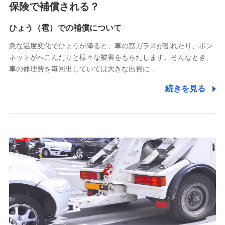
被紹介者への連絡、及び当社と取引のあるもしくは委託を受
保険で補償される？
けている保険会社・提携会社の保険その他に関する情報を提
供し、金融商品等の契約を勧奨するため
ひょう（雹）での補償について
アンケートやキャンペーン等の実施のため
上記に係る連絡・手続き・管理等付帯業務を行うため
急な温度変化でひょうが降ると、車の窓ガラスが割れたり、ボン
ネットがへこんだりと様々な被害をもらたします。そんなとき、
5.通話録音にて取得する情報
車の修理費を毎回出していては大きな出費に…
電話対応の品質向上およびお問合せ内容の正確な把握のため
続きを見る
6.採用応募者の個人情報
採用選考および入社手続を実施するため
7.社員（従業者）の個人情報
人事･勤怠･健康・労務等の管理、給与支給、福利厚生・採用
退職関連処理等の各種手続きのため、当社と従業員または従
業員同士の連絡のため
8.取引先個人情報
取引先としての選定業務、営業情報の提供業務、契約締結手