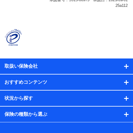
保険関連サービス情報
当社または株式会社NTTドコモ・フィナンシャルグルー
プが提供する保険関連サービスに関して取得し、又は保
有する情報。例として、見積請求受付時、資料請求受付
時又はユーザー登録受付時に提供いただいた情報（氏
名、住所、生年月日、性別、保険契約者と被保険者の関
係、保険加入の目的、保険商品の内容、保険料、保険料
のお支払方法、車のメーカーや走行距離などの情報、建
物の構造や築年数などの情報、ペットの種類や年齢な
ど）及びお客様との応対記録（お客様に提示した比較見
積の試算結果情報、メールマガジンを提供した際のメー
取扱い保険会社
ル内容や送信履歴の情報及び保険の更改案内等を提供し
た際のメール内容や送信履歴などの情報）が含まれま
す。
おすすめコンテンツ
保険契約情報
当社または株式会社NTTドコモ・フィナンシャルグルー
プが取得し、又は保有する保険契約に関する情報。例と
状況から探す
して、保険契約者及び被保険者の氏名、住所、生年月
日、性別、保険契約者と被保険者の関係、保険加入の目
的、保険商品の内容、保険料、保険料のお支払方法、車
保険の種類から選ぶ
のメーカーや走行距離などの情報、建物の構造や築年数
などの情報、ペットの種類や年齢などの情報などが含ま
れます。