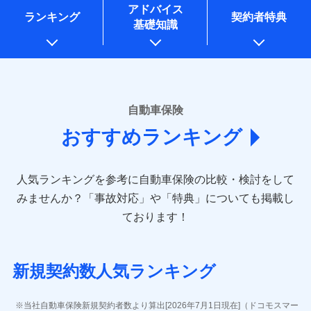
コンサルティングサービスの実施のため
アドバイス
アンケートやキャンペーン等の実施のため
ランキング
契約者特典
基礎知識
上記に係る案内・手続き・管理等付帯業務を行うため
* 当社が委託を受けている保険会社の情報は、保険会社のホ
ームページに掲載しておりますので、ご確認ください。
■損害保険
あいおいニッセイ同和損害保険株式会社
自動車保険
(https://www.aioinissaydowa.co.jp/)
おすすめランキング
アクサ損害保険株式会社 (https://www.axa-
direct.co.jp/)
アニコム損害保険株式会社 (https://www.anicom-
人気ランキングを参考に自動車保険の比較・検討をして
sompo.co.jp/)
東京海上ダイレクト損害保険株式会社 (https://www.e-
みませんか？
「事故対応」や「特典」についても掲載し
design.net/)
ております！
AIG損害保険株式会社 (https://www.aig.co.jp/sonpo)
ＳＢＩ損害保険株式会社
(https://www.sbisonpo.co.jp/)
新規契約数人気ランキング
ジェイアイ傷害火災保険株式会社
(https://www.jihoken.co.jp/)
ソニー損害保険株式会社
当社自動車保険新規契約者数より算出[2026年7月1日現在]（ドコモスマー