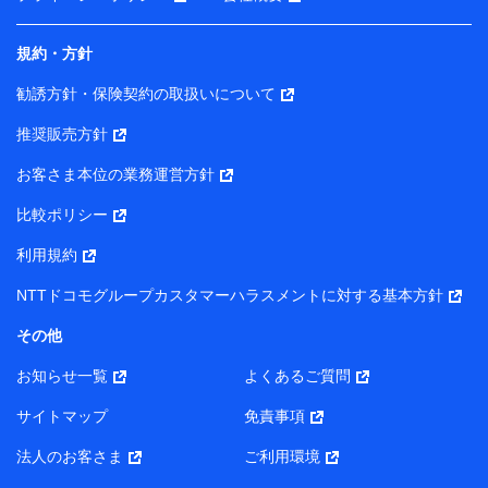
ことがあります。）
各種セミナーの開催のため
コンサルティングサービスの実施のため
規約・方針
アンケートやキャンペーン等の実施のため
上記に係る案内・手続き・管理等付帯業務を行うため
勧誘方針・保険契約の取扱いについて
【当該個人データの管理について責任を有する者の名称・住
推奨販売方針
所・代表者名】
お客さま本位の業務運営方針
当該個人データを取り扱う各共同利用者（詳細は次のとお
り）
比較ポリシー
東京都千代田区永田町2丁目11番1号 山王パークタワー
利用規約
株式会社NTTドコモ・フィナンシャルグループ 代表取締役
社長 廣井 孝史
NTTドコモグループカスタマーハラスメントに対する基本方針
東京都中央区日本橋人形町2-14-10 アーバンネット日本橋
その他
ビル 3F
お知らせ一覧
よくあるご質問
株式会社ドコモ・インシュアランス 代表取締役社長 吉
村 忠義
サイトマップ
免責事項
また当社は、オンライン面談による保険のご相談にあたっ
法人のお客さま
ご利用環境
て、以下の提携代理店とお客様の個人データを共同利用する