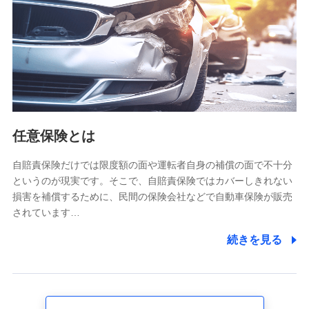
当社又は株式会社NTTドコモがサービス提供等を通じて取得
した、以下の情報などの個人データ
基本情報
氏名、電話番号、メールアドレス、お客さまの識別子、
属性、連絡先、dポイントサービスのご利用に関する情
報。例として、dポイントカード番号、性別、年齢、家族
構成、住所、dポイント残高、dポイント利用履歴などが
含まれます。
利用情報
任意保険とは
当社又は株式会社NTTドコモが提供する各種サービスな
どのご契約・ご利用などに関する情報。例として、当社
又は株式会社NTTドコモが提供する各種サービスのご契
自賠責保険だけでは限度額の面や運転者自身の補償の面で不十分
約状態・ご利用履歴インターネット利用時の行動に関す
というのが現実です。そこで、自賠責保険ではカバーしきれない
る情報、アプリケーション利用時の行動に関する情報、
損害を補償するために、民間の保険会社などで自動車保険が販売
購入されたサービスや商品の名称・購入場所・決済に関
されています…
する情報、アンケートの回答に関する情報などが含まれ
ます。
続きを見る
保険関連サービス情報
当社又は株式会社NTTドコモが提供する保険関連サービ
スに関して取得し、又は保有する情報。例として、見積
請求受付時、資料請求受付時又はユーザー登録受付時に
提供いただいた情報（氏名、住所、生年月日、性別、保
険契約者と被保険者の関係、保険加入の目的、保険商品