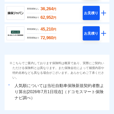
36,264
円
車両保険なし
お見積り
62,952
円
車両保険あり
45,210
円
車両保険なし
お見積り
72,960
円
車両保険あり
こちらでご案内しております保険料は概算であり、実際にご契約い
ただける保険料とは異なります。また保険会社によって補償内容や
特約名称なども異なる場合がございます。あらかじめご了承くださ
い。
人気順については当社
新規契約者数よ
り算出[
年
月
日現在]（ドコモスマート保険
ナビ調べ）