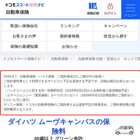
自動車保険
保険比較
ログイン
メニュー
取扱い保険会社
ランキング
キャンペーン
お客さまの声
契約者特典
状況から探す
保険の基礎知識
お知らせ
ドコモスマート保険ナビ
自動車保険
自動車保険 比較・見積もり ネットで
2026.8.7 自動車保険・バイク保険 ご契約者並びにご検討中の皆様へ
ご契約者特典として利用できるサービスに下記を追加する予定です。詳細は後日お知らせいた
します。
・バッテリー上りに対する年一回無料対応（2026年9月1日から全契約者に提供開始予定）
・エマージェンシー（緊急連絡）カードのプレゼント（2026年9月1日以降始期のご契約をい
ただいた方に送付）
※ソニー損保・ドコモの自動車保険のご契約者さまは追加予定の特典含め、ご契約者特典の提
供対象外となります。
ダイハツ ムーヴキャンバスの保
険料
60歳以上 グリーン免許