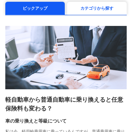
（https://www.msa-life.co.jp/）
ピックアップ
カテゴリから探す
メットライフ生命株式会社(https://www.metlife.co.jp/)
メディケア生命保険株式会社
（https://www.medicarelife.com/）
■少額短期保険
株式会社アシロ少額短期保険 (https://kailash.co.jp/)
SBIいきいき少額短期保険会社 (https://www.i-
sedai.com/)
SBIペット少額短期保険株式会社 (https://www.sbipet-
ssi.co.jp/)
SBIリスタ少額短期保険会社
(https://www.jishin.co.jp/)
スマートプラス少額短期保険株式会社
（https://www.smartplus-insurance.com/）
軽自動車から普通自動車に乗り換えると任意
チューリッヒ少額短期保険株式会社
保険料も変わる？
(https://www.zurichssi.co.jp/)
Tokio Marine X少額短期保険株式会社
(https://www.tokiomarine-x.co.jp/)
車の乗り換えと等級について
ペットメディカルサポート株式会社
私は今、軽四輪乗用車に乗っているんですが、普通乗用車に乗り