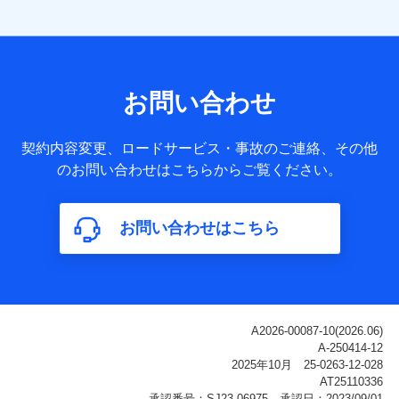
す。
【共同して利用される利用データの項目】
当社または株式会社NTTドコモ・フィナンシャルグループが
サービス提供等を通じて取得した、以下の情報などの個人デ
お問い合わせ
ータ
基本情報
契約内容変更、ロードサービス・事故のご連絡、その他
氏名、電話番号、メールアドレス、お客さまの識別子、
のお問い合わせはこちらからご覧ください。
属性、連絡先、dポイントサービスのご利用に関する情
報。例として、dポイントカード番号、性別、年齢、家族
構成、住所、dポイント残高、dポイント利用履歴などが
お問い合わせはこちら
含まれます。
利用情報
当社または株式会社NTTドコモ・フィナンシャルグルー
プが提供する各種サービスなどのご契約・ご利用などに
関する情報。例として、当社または株式会社NTTドコ
モ・フィナンシャルグループが提供する各種サービスの
ご契約状態・ご利用履歴インターネット利用時の行動に
関する情報、アプリケーション利用時の行動に関する情
報、購入されたサービスや商品の名称・購入場所・決済
に関する情報、アンケートの回答に関する情報などが含
まれます。