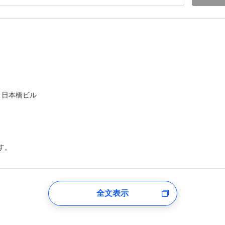
ト日本橋ビル
す。
登録受付時
全文表示
のあるもしくは委託を受けている保険会社・提携会社の保険その他に関
れらに付帯、関連する当社および提携会社のサービスを案内、提供する
した個人情報を取引のある他の保険会社の商品・サービスをご提案する