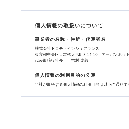
個人情報の取扱いについて
事業者の名称・住所・代表者名
株式会社ドコモ・インシュアランス
東京都中央区日本橋人形町2-14-10 アーバンネッ
代表取締役社長 吉村 忠義
個人情報の利用目的の公表
当社が取得する個人情報の利用目的は以下の通りで
1.見積請求受付時、資料請求受付時、ユーザー
ユーザー登録受付および、管理のため
郵便、電話、およびＥメール等により、当社と取引
め、また維持管理等の委託業務遂行のため、またそ
（なお、当社は複数の保険会社と取引があり、取得