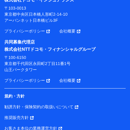
当社または株式会社NTTドコモ・フィナンシャルグルー
〒103-0013
プが提供する保険関連サービスにおけるユーザー登録受
東京都中央区日本橋人形町2-14-10
付および管理のため
アーバンネット日本橋ビル3F
当社または株式会社NTTドコモ・フィナンシャルグルー
プと取引のあるもしくは委託を受けている保険会社・提
プライバシーポリシー
会社概要
携会社の保険その他に関する情報を提供するため、また
維持管理等の委託業務遂行のため、またそれらに付帯、
共同募集代理店
関連する当社または株式会社NTTドコモ・フィナンシャ
株式会社NTTドコモ・フィナンシャルグループ
ルグループおよび提携会社のサービスを案内、提供する
ため
〒100-6150
（各サービスで取得したサービス利用履歴、ウェブサイ
東京都千代田区永田町2丁目11番1号
トの閲覧履歴、購買履歴、ご契約内容等のパーソナルデ
山王パークタワー
ータを分析して、お客さまの趣味・嗜好・傾向に応じた
サービス・商品等に関するご提案や広告の配信等を行う
プライバシーポリシー
会社概要
ことがあります。）
各種セミナーの開催のため
コンサルティングサービスの実施のため
規約・方針
アンケートやキャンペーン等の実施のため
上記に係る案内・手続き・管理等付帯業務を行うため
勧誘方針・保険契約の取扱いについて
【当該個人データの管理について責任を有する者の名称・住
推奨販売方針
所・代表者名】
お客さま本位の業務運営方針