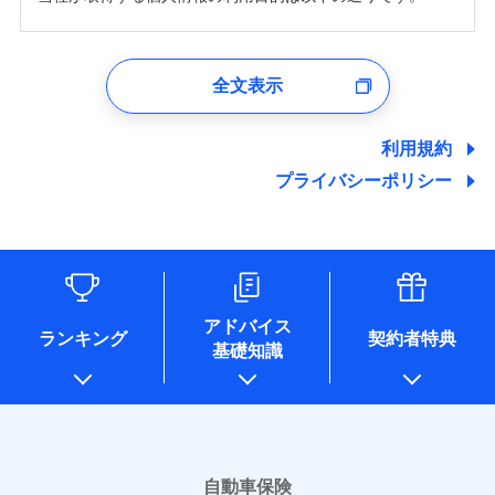
1.見積請求受付時、資料請求受付時、ユーザー登録受
付時
全文表示
ユーザー登録受付および、管理のため
郵便、電話、およびＥメール等により、当社と取引のあるも
しくは委託を受けている保険会社・提携会社の保険その他に
利用規約
関する情報を提供し、金融商品等の契約を勧奨するため、ま
プライバシーポリシー
た維持管理等の委託業務遂行のため、またそれらに付帯、関
連する当社および提携会社のサービスを案内、提供するため
（なお、当社は複数の保険会社と取引があり、取得した個人
情報を取引のある他の保険会社の商品・サービスをご提案す
るために利用させていただくことがあります。）
各種セミナーの開催のため
コンサルティングサービスの実施のため
アドバイス
アンケートやキャンペーン等の実施のため
ランキング
契約者特典
基礎知識
上記に係る案内・手続き・管理等付帯業務を行うため
* 当社が委託を受けている保険会社の情報は、保険会社のホ
ームページに掲載しておりますので、ご確認ください。
■損害保険
あいおいニッセイ同和損害保険株式会社
自動車保険