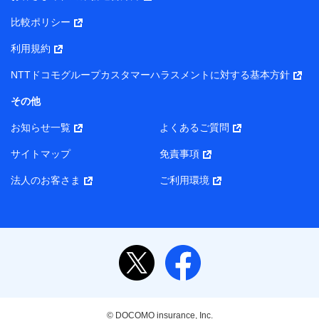
当該個人データを取り扱う各共同利用者（詳細は次のとお
り）
比較ポリシー
東京都千代田区永田町2丁目11番1号 山王パークタワー
利用規約
株式会社NTTドコモ・フィナンシャルグループ 代表取締役
社長 廣井 孝史
NTTドコモグループカスタマーハラスメントに対する基本方針
東京都中央区日本橋人形町2-14-10 アーバンネット日本橋
その他
ビル 3F
お知らせ一覧
よくあるご質問
株式会社ドコモ・インシュアランス 代表取締役社長 吉
村 忠義
サイトマップ
免責事項
また当社は、オンライン面談による保険のご相談にあたっ
法人のお客さま
ご利用環境
て、以下の提携代理店とお客様の個人データを共同利用する
ことがあります。
1. 共同利用する個人データの項目
氏名、生年月日、住所、メールアドレス、電話番号、個
人の属性に関する情報、資料請求の情報（有無を含みま
す。）、相談予約に関する情報等
保険契約者および被保険者の氏名・住所・生年月日・性
© DOCOMO insurance, Inc.