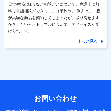
日常生活の様々なご相談ごとについて、弁護士に無
データ憲章」に定める行動原則を順守します 。
※ パーソナルデータダッシュボードの「第三者提供の管
料で電話相談ができます。（予約制） 例えば、「親
理」の設定状態にかかわらず、共同利用する場合がありま
が高額な商品を契約してしまったが、取り消せます
す。
か？」といったトラブルについて、アドバイスが受
※ dポイントクラブ会員ではないお客さま（2019年12月11
けられます。
日以降、一度もdポイントクラブ会員であったことがないお
客さまに限る）に関する、2019年12月10日以前に取得した
もっと見る
個人データは、こちら の利用目的の範囲内に限って共同利
用します。
当社は株式会社NTTドコモ・フィナンシャルグループ
との間で、以下のとおり個人データを共同利用しま
す。
【共同して利用される利用データの項目】
当社または株式会社NTTドコモ・フィナンシャルグループが
サービス提供等を通じて取得した、以下の情報などの個人デ
お問い合わせ
ータ
基本情報