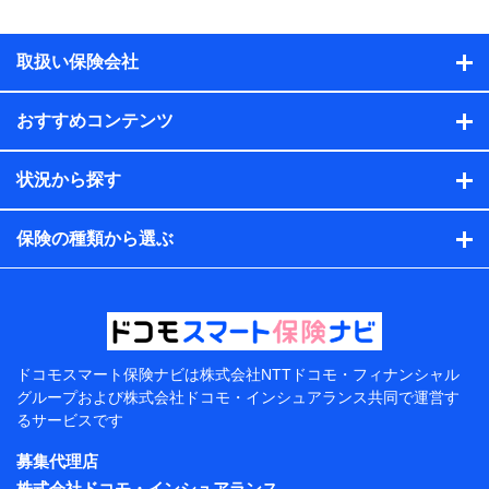
物の構造や築年数などの情報、ペットの種類や年齢な
ど）及びお客様との応対記録（お客様に提示した比較見
積の試算結果情報、メールマガジンを提供した際のメー
取扱い保険会社
ル内容や送信履歴の情報及び保険の更改案内等を提供し
た際のメール内容や送信履歴などの情報）が含まれま
す。
おすすめコンテンツ
保険契約情報
当社または株式会社NTTドコモ・フィナンシャルグルー
プが取得し、又は保有する保険契約に関する情報。例と
状況から探す
して、保険契約者及び被保険者の氏名、住所、生年月
日、性別、保険契約者と被保険者の関係、保険加入の目
的、保険商品の内容、保険料、保険料のお支払方法、車
保険の種類から選ぶ
のメーカーや走行距離などの情報、建物の構造や築年数
などの情報、ペットの種類や年齢などの情報などが含ま
れます。
提供当事者から受領当事者が個人データを取得する方法
電子的・電磁的方法等
【共同して利用する者の範囲】
ドコモスマート保険ナビは
株式会社NTTドコモ・フィナンシャル
グループおよび
株式会社ドコモ・インシュアランス共同で
運営す
当社
るサービスです
株式会社NTTドコモ・フィナンシャルグループ
募集代理店
【利用目的】
株式会社ドコモ・インシュアランス