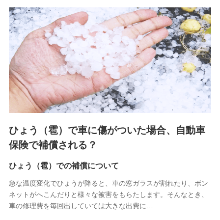
関する情報を提供し、金融商品等の契約を勧奨するため、ま
た維持管理等の委託業務遂行のため、またそれらに付帯、関
連する当社および提携会社のサービスを案内、提供するため
（なお、当社は複数の保険会社と取引があり、取得した個人
情報を取引のある他の保険会社の商品・サービスをご提案す
るために利用させていただくことがあります。）
上記に係る連絡・手続き・管理等付帯業務を行うため
3.セミナー募集サイトから取得した個人情報
各種セミナーの案内、開催のため
上記に係る連絡・手続き・管理等付帯業務を行うため
4.家族・友達紹介にて取得した個人情報
ひょう（雹）で車に傷がついた場合、自動車
被紹介者への連絡、及び当社と取引のあるもしくは委託を受
保険で補償される？
けている保険会社・提携会社の保険その他に関する情報を提
供し、金融商品等の契約を勧奨するため
ひょう（雹）での補償について
アンケートやキャンペーン等の実施のため
上記に係る連絡・手続き・管理等付帯業務を行うため
急な温度変化でひょうが降ると、車の窓ガラスが割れたり、ボン
ネットがへこんだりと様々な被害をもらたします。そんなとき、
5.通話録音にて取得する情報
車の修理費を毎回出していては大きな出費に…
電話対応の品質向上およびお問合せ内容の正確な把握のため