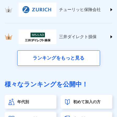
日新火災海上保険株式会社
チューリッヒ保険会社
(https://www.nisshinfire.co.jp/)
ペット＆ファミリー損害保険株式会社
(https://www.petfamilyins.co.jp/)
三井住友海上火災保険株式会社 (https://www.ms-
ins.com/)
三井ダイレクト損保
三井ダイレクト損害保険株式会社
(https://www.mitsui-direct.co.jp/)
■生命保険
ランキングをもっと見る
アクサ生命保険株式会社（https://www.axa.co.jp/）
SBI生命保険株式会社（https://www.sbilife.co.jp/）
FWD生命保険株式会社（https://www.fwdlife.co.jp/）
ソニー生命保険株式会社
様々なランキングを公開中！
（https://www.sonylife.co.jp）
SOMPOひまわり生命保険株式会社
（https://www.himawari-life.co.jp/）
年代別
初めて加入の方
第一ネオ生命保険株式会社（https://neofirst.co.jp/）
大樹生命保険株式会社（https://www.taiju-life.co.jp）
太陽生命保険株式会社（https://www.taiyo-