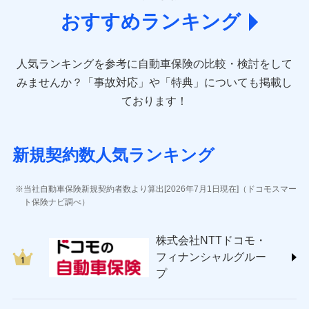
(https://www.aioinissaydowa.co.jp/)
おすすめランキング
アクサ損害保険株式会社 (https://www.axa-
direct.co.jp/)
アニコム損害保険株式会社 (https://www.anicom-
人気ランキングを参考に自動車保険の比較・検討をして
sompo.co.jp/)
東京海上ダイレクト損害保険株式会社 (https://www.e-
みませんか？
「事故対応」や「特典」についても掲載し
design.net/)
ております！
AIG損害保険株式会社 (https://www.aig.co.jp/sonpo)
ＳＢＩ損害保険株式会社
(https://www.sbisonpo.co.jp/)
新規契約数人気ランキング
ジェイアイ傷害火災保険株式会社
(https://www.jihoken.co.jp/)
ソニー損害保険株式会社
当社自動車保険新規契約者数より算出[2026年7月1日現在]（ドコモスマー
(https://www.sonysonpo.co.jp/)
ト保険ナビ調べ）
損害保険ジャパン株式会社 (https://www.sompo-
japan.co.jp/)
株式会社NTTドコモ・
ＳＯＭＰＯダイレクト損害保険株式会社
フィナンシャルグルー
(https://www.sompo-direct.co.jp/)
プ
チューリッヒ保険会社 (https://www.zurich.co.jp/)
東京海上日動火災保険株式会社
(https://www.tokiomarine-nichido.co.jp/)