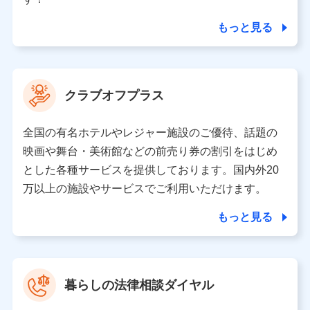
サービス・商品等に関するご提案や広告の配信等を行う
ことがあります。）
もっと見る
各種セミナーの開催のため
コンサルティングサービスの実施のため
アンケートやキャンペーン等の実施のため
上記に係る案内・手続き・管理等付帯業務を行うため
クラブオフプラス
【当該個人データの管理について責任を有する者の名称・住
所・代表者名】
全国の有名ホテルやレジャー施設のご優待、話題の
当該個人データを取り扱う各共同利用者（詳細は次のとお
映画や舞台・美術館などの前売り券の割引をはじめ
り）
とした各種サービスを提供しております。国内外20
東京都千代田区永田町2丁目11番1号 山王パークタワー
万以上の施設やサービスでご利用いただけます。
株式会社NTTドコモ 代表取締役社長 前田 義晃
もっと見る
東京都中央区日本橋人形町2-14-10 アーバンネット日本橋
ビル 3F
株式会社ドコモ・インシュアランス 代表取締役社長 吉
村 忠義
暮らしの法律相談ダイヤル
※ 当社および株式会社NTTドコモは、お客さまの情報を利
用させていただくにあたっては、「NTTドコモ パーソナル