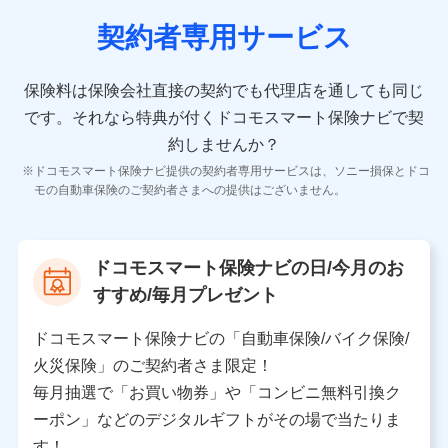
当社又は株式会社NTTドコモが取得し、又は保有する保
険契約に関する情報。例として、保険契約者及び被保険
契約者専用サービス
者の氏名、住所、生年月日、性別、保険契約者と被保険
者の関係、保険加入の目的、保険商品の内容、保険料、
保険料のお支払方法、車のメーカーや走行距離などの情
保険料は保険会社直接の契約でも代理店を通しても同じ
報、建物の構造や築年数などの情報、ペットの種類や年
齢などの情報などが含まれます。
です。
それなら特典が付くドコモスマート保険ナビで契
約しませんか？
【共同して利用する者の範囲】
ドコモスマート保険ナビ提供の契約者専用サービスは、ソニー損保とドコ
当社
モの自動車保険のご契約者さまへの提供はございません。
株式会社NTTドコモ
【利用する者の利用目的】
ドコモスマート保険ナビの日/今月のお
当社又は株式会社NTTドコモが提供する保険関連サービ
すすめ/毎月プレゼント
スにおけるユーザ登録受付および管理のため
当社又は株式会社NTTドコモと取引のあるもしくは委託
を受けている保険会社・提携会社の保険その他に関する
ドコモスマート保険ナビの「自動車保険/バイク保険/
情報を提供するため、また維持管理等の委託業務遂行の
火災保険」のご契約者さま限定！
ため、またそれらに付帯、関連する当社、株式会社NTT
ドコモおよび提携会社のサービスを案内、提供するため
毎月抽選で「お買い物券」や「コンビニ無料引換ク
（各サービスで取得したサービス利用履歴、ウェブサイ
ーポン」などのデジタルギフトがその場で当たりま
トの閲覧履歴、購買履歴、ご契約内容等のパーソナルデ
ータを分析して、お客さまの趣味・嗜好・傾向に応じた
す！