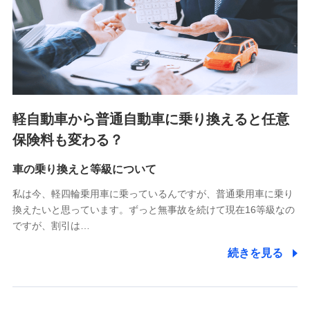
SBIいきいき少額短期保険会社 (https://www.i-
sedai.com/)
SBIペット少額短期保険株式会社 (https://www.sbipet-
ssi.co.jp/)
SBIリスタ少額短期保険会社
(https://www.jishin.co.jp/)
スマートプラス少額短期保険株式会社
（https://www.smartplus-insurance.com/）
軽自動車から普通自動車に乗り換えると任意
チューリッヒ少額短期保険株式会社
保険料も変わる？
(https://www.zurichssi.co.jp/)
Tokio Marine X少額短期保険株式会社
(https://www.tokiomarine-x.co.jp/)
車の乗り換えと等級について
ペットメディカルサポート株式会社
私は今、軽四輪乗用車に乗っているんですが、普通乗用車に乗り
(https://pshoken.co.jp/)
換えたいと思っています。ずっと無事故を続けて現在16等級なの
リトルファミリー少額短期保険株式会社
ですが、割引は…
(https://www.littlefamily-ssi.com/)
続きを見る
2.共同募集を行う代理店から受領する個人情報
郵便、電話、およびＥメール等により、当社と取引のあるも
しくは委託を受けている保険会社・提携会社の保険その他に