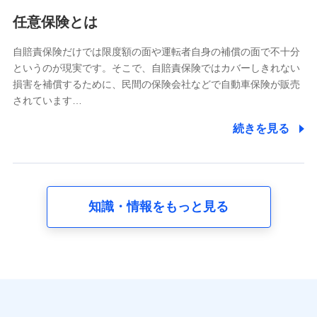
利用情報
任意保険とは
当社又は株式会社NTTドコモが提供する各種サービスな
どのご契約・ご利用などに関する情報。例として、当社
又は株式会社NTTドコモが提供する各種サービスのご契
自賠責保険だけでは限度額の面や運転者自身の補償の面で不十分
約状態・ご利用履歴インターネット利用時の行動に関す
というのが現実です。そこで、自賠責保険ではカバーしきれない
る情報、アプリケーション利用時の行動に関する情報、
損害を補償するために、民間の保険会社などで自動車保険が販売
購入されたサービスや商品の名称・購入場所・決済に関
されています…
する情報、アンケートの回答に関する情報などが含まれ
ます。
続きを見る
保険関連サービス情報
当社又は株式会社NTTドコモが提供する保険関連サービ
スに関して取得し、又は保有する情報。例として、見積
請求受付時、資料請求受付時又はユーザー登録受付時に
提供いただいた情報（氏名、住所、生年月日、性別、保
険契約者と被保険者の関係、保険加入の目的、保険商品
知識・情報をもっと見る
の内容、保険料、保険料のお支払方法、車のメーカーや
走行距離などの情報、建物の構造や築年数などの情報、
ペットの種類や年齢など）及びお客様との応対記録 （お
客様に提示した比較見積の試算結果情報、メールマガジ
ンを提供した際のメール内容や送信履歴の情報及び保険
の更改案内等を提供した際のメール内容や送信履歴など
の情報）が含まれます。
保険契約情報