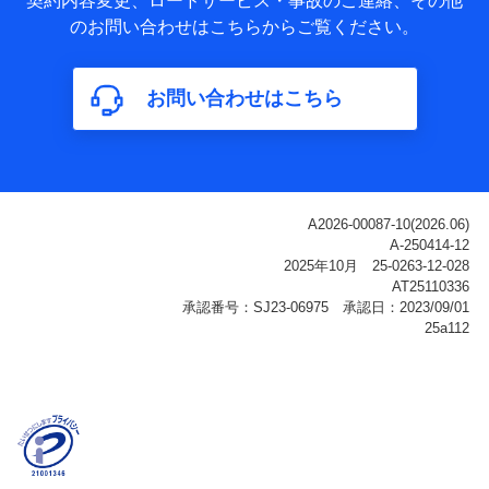
契約内容変更、ロードサービス・事故のご連絡、その他
氏名、電話番号、メールアドレス、お客さまの識別子、
のお問い合わせはこちらからご覧ください。
属性、連絡先、dポイントサービスのご利用に関する情
報。例として、dポイントカード番号、性別、年齢、家族
構成、住所、dポイント残高、dポイント利用履歴などが
お問い合わせはこちら
含まれます。
利用情報
当社または株式会社NTTドコモ・フィナンシャルグルー
プが提供する各種サービスなどのご契約・ご利用などに
関する情報。例として、当社または株式会社NTTドコ
モ・フィナンシャルグループが提供する各種サービスの
ご契約状態・ご利用履歴インターネット利用時の行動に
関する情報、アプリケーション利用時の行動に関する情
報、購入されたサービスや商品の名称・購入場所・決済
に関する情報、アンケートの回答に関する情報などが含
まれます。
保険関連サービス情報
当社または株式会社NTTドコモ・フィナンシャルグルー
プが提供する保険関連サービスに関して取得し、又は保
有する情報。例として、見積請求受付時、資料請求受付
時又はユーザー登録受付時に提供いただいた情報（氏
名、住所、生年月日、性別、保険契約者と被保険者の関
係、保険加入の目的、保険商品の内容、保険料、保険料
のお支払方法、車のメーカーや走行距離などの情報、建