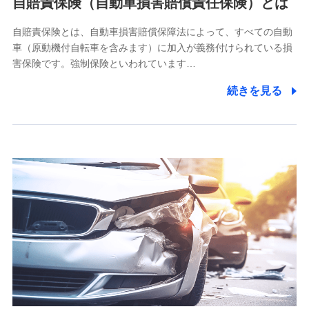
自賠責保険（自動車損害賠償責任保険）とは
除き、第三者に提供いたしません。
自賠責保険とは、自動車損害賠償保障法によって、すべての自動
業務の委託
車（原動機付自転車を含みます）に加入が義務付けられている損
当社は利用目的の達成に必要な範囲内において個人情報の取
害保険です。強制保険といわれています…
り扱いの全部または一部を委託する場合があります。
続きを見る
個人データの共同利用
当社は株式会社NTTドコモとの間で、以下のとおり個
人データを共同利用します。
【共同して利用される利用データの項目】
当社又は株式会社NTTドコモがサービス提供等を通じて取得
した、以下の情報などの個人データ
基本情報
氏名、電話番号、メールアドレス、お客さまの識別子、
属性、連絡先、dポイントサービスのご利用に関する情
報。例として、dポイントカード番号、性別、年齢、家族
構成、住所、dポイント残高、dポイント利用履歴などが
含まれます。