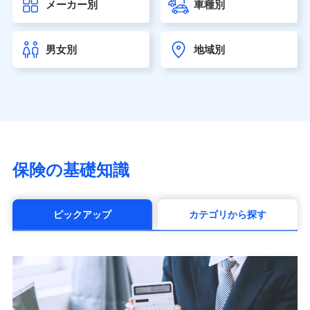
メーカー別
車種別
seimei.co.jp）
チューリッヒ生命保険株式会社
（https://www.zurichlife.co.jp/）
男女別
地域別
東京海上日動あんしん生命保険株式会社
（https://www.tmn-anshin.co.jp/）
なないろ生命保険株式会社
（https://www.nanairolife.co.jp/）
日本生命保険相互会社（https://www.nissay.co.jp）
はなさく生命保険株式会社
（https://www.life8739.co.jp/）
マニュライフ生命保険株式会社
保険の基礎知識
（https://www.manulife.co.jp/）
三井住友海上あいおい生命保険株式会社
（https://www.msa-life.co.jp/）
ピックアップ
カテゴリから探す
メットライフ生命株式会社(https://www.metlife.co.jp/)
メディケア生命保険株式会社
（https://www.medicarelife.com/）
■少額短期保険
株式会社アシロ少額短期保険 (https://kailash.co.jp/)