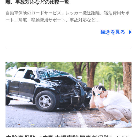
離、事故対応などの比較一覧
受託業務の遂行およびこれらに準ずる業務の遂行のため
自動車保険のロードサービス、レッカー搬送距離、宿泊費用サポ
11.マイカー通勤管理クラウド並びに法人向けASPサー
ート、帰宅・移動費用サポート、事故対応など…
ビスに関してのお問い合わせ情報
続きを見る
各種お問い合わせに対応するため
当社のサービスに関する情報提供や、皆様に有用なお知らせ
をお送りするため
アンケートの送付のため
当社のサービスや媒体の運営改善に必要なデータを解析し、
分析するため
当社の対応品質向上やお問い合わせ内容の正確な把握のため
個人情報保護管理者の職名、連絡先
株式会社ドコモ・インシュアランス 営業部長
〒103-0013 東京都中央区日本橋人形町2-14-10 アーバン
ネット日本橋ビル 3F
株式会社ドコモ・インシュアランス
個人情報の第三者提供について
当社ではご本人の同意がある場合または法令に基づく場合を