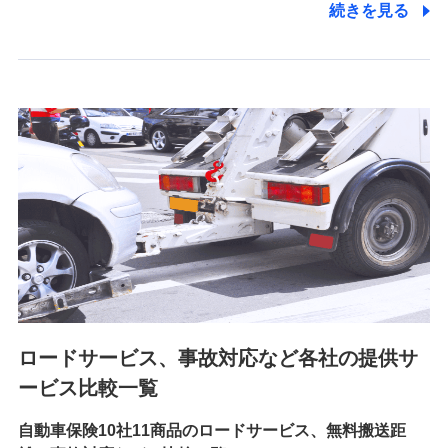
続きを見る
6.採用応募者の個人情報
採用選考および入社手続を実施するため
7.社員（従業者）の個人情報
人事･勤怠･健康・労務等の管理、給与支給、福利厚生・採用
退職関連処理等の各種手続きのため、当社と従業員または従
業員同士の連絡のため
8.取引先個人情報
取引先としての選定業務、営業情報の提供業務、契約締結手
続き業務、取引管理業務、およびこれらに準ずる業務の遂行
のため
ロードサービス、事故対応など各社の提供サ
9.お問い合わせ情報
各種お問い合わせに対応するため
ービス比較一覧
自動車保険10社11商品のロードサービス、無料搬送距
10.受託業務の 個人情報