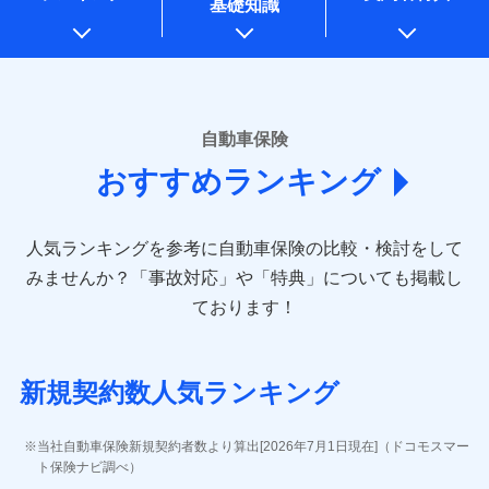
基礎知識
上記に係る案内・手続き・管理等付帯業務を行うため
* 当社が委託を受けている保険会社の情報は、保険会社のホ
ームページに掲載しておりますので、ご確認ください。
■損害保険
あいおいニッセイ同和損害保険株式会社
自動車保険
(https://www.aioinissaydowa.co.jp/)
おすすめランキング
アクサ損害保険株式会社 (https://www.axa-
direct.co.jp/)
アニコム損害保険株式会社 (https://www.anicom-
人気ランキングを参考に自動車保険の比較・検討をして
sompo.co.jp/)
東京海上ダイレクト損害保険株式会社 (https://www.e-
みませんか？
「事故対応」や「特典」についても掲載し
design.net/)
ております！
AIG損害保険株式会社 (https://www.aig.co.jp/sonpo)
ＳＢＩ損害保険株式会社
(https://www.sbisonpo.co.jp/)
新規契約数人気ランキング
ジェイアイ傷害火災保険株式会社
(https://www.jihoken.co.jp/)
ソニー損害保険株式会社
当社自動車保険新規契約者数より算出[2026年7月1日現在]（ドコモスマー
(https://www.sonysonpo.co.jp/)
ト保険ナビ調べ）
損害保険ジャパン株式会社 (https://www.sompo-