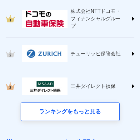
japan.co.jp/)
株式会社NTTドコモ・
ＳＯＭＰＯダイレクト損害保険株式会社
フィナンシャルグルー
(https://www.sompo-direct.co.jp/)
プ
チューリッヒ保険会社 (https://www.zurich.co.jp/)
東京海上日動火災保険株式会社
(https://www.tokiomarine-nichido.co.jp/)
日新火災海上保険株式会社
チューリッヒ保険会社
(https://www.nisshinfire.co.jp/)
ペット＆ファミリー損害保険株式会社
(https://www.petfamilyins.co.jp/)
三井住友海上火災保険株式会社 (https://www.ms-
ins.com/)
三井ダイレクト損保
三井ダイレクト損害保険株式会社
(https://www.mitsui-direct.co.jp/)
■生命保険
ランキングをもっと見る
アクサ生命保険株式会社（https://www.axa.co.jp/）
SBI生命保険株式会社（https://www.sbilife.co.jp/）
FWD生命保険株式会社（https://www.fwdlife.co.jp/）
ソニー生命保険株式会社