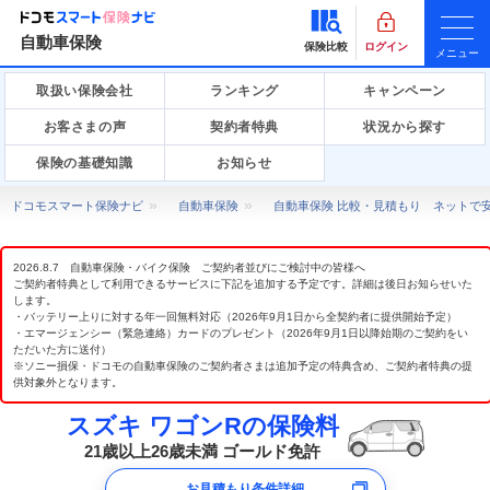
自動車保険
保険比較
ログイン
メニュー
取扱い保険会社
ランキング
キャンペーン
お客さまの声
契約者特典
状況から探す
保険の基礎知識
お知らせ
ドコモスマート保険ナビ
自動車保険
自動車保険 比較・見積もり ネットで
2026.8.7 自動車保険・バイク保険 ご契約者並びにご検討中の皆様へ
ご契約者特典として利用できるサービスに下記を追加する予定です。詳細は後日お知らせいた
します。
・バッテリー上りに対する年一回無料対応（2026年9月1日から全契約者に提供開始予定）
・エマージェンシー（緊急連絡）カードのプレゼント（2026年9月1日以降始期のご契約をい
ただいた方に送付）
※ソニー損保・ドコモの自動車保険のご契約者さまは追加予定の特典含め、ご契約者特典の提
供対象外となります。
スズキ ワゴンRの保険料
21歳以上26歳未満 ゴールド免許
お見積もり条件詳細