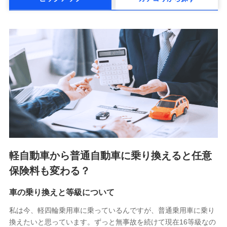
メットライフ生命株式会社(https://www.metlife.co.jp/)
メディケア生命保険株式会社
（https://www.medicarelife.com/）
■少額短期保険
株式会社アシロ少額短期保険 (https://kailash.co.jp/)
SBIいきいき少額短期保険会社 (https://www.i-
sedai.com/)
SBIペット少額短期保険株式会社 (https://www.sbipet-
ssi.co.jp/)
SBIリスタ少額短期保険会社
(https://www.jishin.co.jp/)
スマートプラス少額短期保険株式会社
（https://www.smartplus-insurance.com/）
軽自動車から普通自動車に乗り換えると任意
チューリッヒ少額短期保険株式会社
保険料も変わる？
(https://www.zurichssi.co.jp/)
Tokio Marine X少額短期保険株式会社
(https://www.tokiomarine-x.co.jp/)
車の乗り換えと等級について
ペットメディカルサポート株式会社
私は今、軽四輪乗用車に乗っているんですが、普通乗用車に乗り
(https://pshoken.co.jp/)
換えたいと思っています。ずっと無事故を続けて現在16等級なの
リトルファミリー少額短期保険株式会社