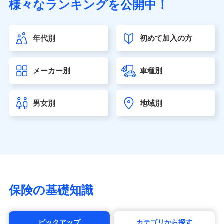
様々なランキングを公開中！
（https://www.sonylife.co.jp）
SOMPOひまわり生命保険株式会社
（https://www.himawari-life.co.jp/）
年代別
初めて加入の方
第一ネオ生命保険株式会社（https://neofirst.co.jp/）
大樹生命保険株式会社（https://www.taiju-life.co.jp）
太陽生命保険株式会社（https://www.taiyo-
メーカー別
車種別
seimei.co.jp）
チューリッヒ生命保険株式会社
（https://www.zurichlife.co.jp/）
男女別
地域別
東京海上日動あんしん生命保険株式会社
（https://www.tmn-anshin.co.jp/）
なないろ生命保険株式会社
（https://www.nanairolife.co.jp/）
日本生命保険相互会社（https://www.nissay.co.jp）
はなさく生命保険株式会社
（https://www.life8739.co.jp/）
マニュライフ生命保険株式会社
保険の基礎知識
（https://www.manulife.co.jp/）
三井住友海上あいおい生命保険株式会社
（https://www.msa-life.co.jp/）
ピックアップ
カテゴリから探す