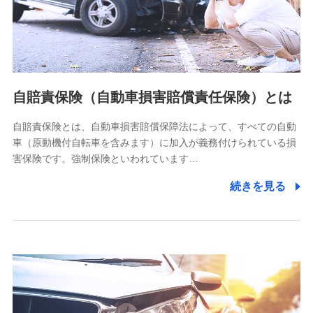
ネット日本橋ビル 3F
株式会社ドコモ・インシュアランス
個人情報の第三者提供について
当社ではご本人の同意がある場合または法令に基づく場合を
自賠責保険（自動車損害賠償責任保険）とは
除き、第三者に提供いたしません。
自賠責保険とは、自動車損害賠償保障法によって、すべての自動
業務の委託
車（原動機付自転車を含みます）に加入が義務付けられている損
当社は利用目的の達成に必要な範囲内において個人情報の取
害保険です。強制保険といわれています…
り扱いの全部または一部を委託する場合があります。
続きを見る
個人データの共同利用
当社は株式会社NTTドコモとの間で、以下のとおり個
人データを共同利用します。
【共同して利用される利用データの項目】
当社又は株式会社NTTドコモがサービス提供等を通じて取得
した、以下の情報などの個人データ