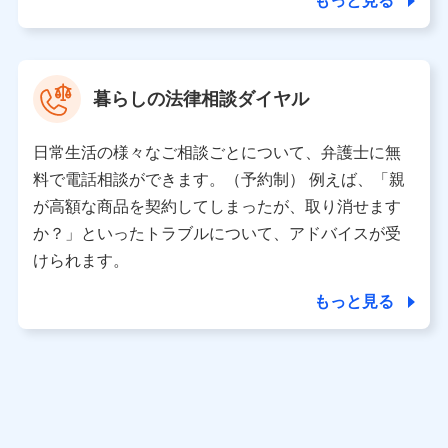
もっと見る
東京都中央区日本橋人形町2-14-10 アーバンネット日本橋
ビル 3F
株式会社ドコモ・インシュアランス 代表取締役社長 吉
村 忠義
暮らしの法律相談ダイヤル
※ 当社および株式会社NTTドコモは、お客さまの情報を利
用させていただくにあたっては、「NTTドコモ パーソナル
日常生活の様々なご相談ごとについて、弁護士に無
データ憲章」に定める行動原則を順守します 。
※ パーソナルデータダッシュボードの「第三者提供の管
料で電話相談ができます。（予約制） 例えば、「親
理」の設定状態にかかわらず、共同利用する場合がありま
が高額な商品を契約してしまったが、取り消せます
す。
か？」といったトラブルについて、アドバイスが受
※ dポイントクラブ会員ではないお客さま（2019年12月11
けられます。
日以降、一度もdポイントクラブ会員であったことがないお
客さまに限る）に関する、2019年12月10日以前に取得した
もっと見る
個人データは、こちら の利用目的の範囲内に限って共同利
用します。
当社は株式会社NTTドコモ・フィナンシャルグループ
との間で、以下のとおり個人データを共同利用しま
す。