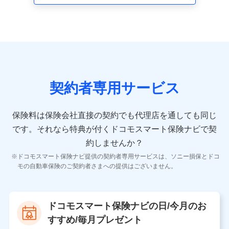
走行距離などの情報、建物の構造や築年数などの情報、
ペットの種類や年齢など）及びお客様との応対記録 （お
客様に提示した比較見積の試算結果情報、メールマガジ
ンを提供した際のメール内容や送信履歴の情報及び保険
の更改案内等を提供した際のメール内容や送信履歴など
の情報）が含まれます。
保険契約情報
当社又は株式会社NTTドコモが取得し、又は保有する保
険契約に関する情報。例として、保険契約者及び被保険
契約者専用サービス
者の氏名、住所、生年月日、性別、保険契約者と被保険
者の関係、保険加入の目的、保険商品の内容、保険料、
保険料のお支払方法、車のメーカーや走行距離などの情
保険料は保険会社直接の契約でも代理店を通しても同じ
報、建物の構造や築年数などの情報、ペットの種類や年
齢などの情報などが含まれます。
です。
それなら特典が付くドコモスマート保険ナビで契
約しませんか？
【共同して利用する者の範囲】
ドコモスマート保険ナビ提供の契約者専用サービスは、ソニー損保とドコ
当社
モの自動車保険のご契約者さまへの提供はございません。
株式会社NTTドコモ
【利用する者の利用目的】
ドコモスマート保険ナビの日/今月のお
当社又は株式会社NTTドコモが提供する保険関連サービ
すすめ/毎月プレゼント
スにおけるユーザ登録受付および管理のため