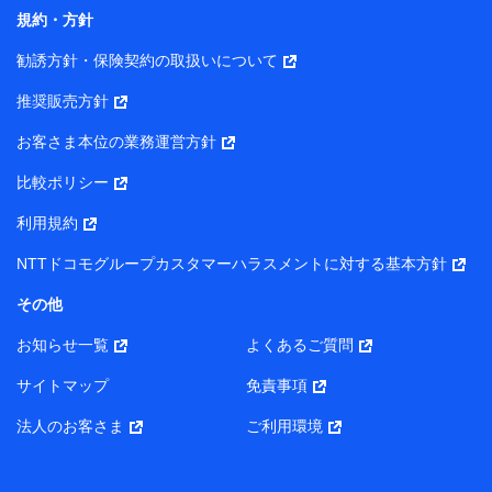
コンサルティングサービスの実施のため
規約・方針
アンケートやキャンペーン等の実施のため
上記に係る案内・手続き・管理等付帯業務を行うため
勧誘方針・保険契約の取扱いについて
【当該個人データの管理について責任を有する者の名称・住
推奨販売方針
所・代表者名】
お客さま本位の業務運営方針
当該個人データを取り扱う各共同利用者（詳細は次のとお
り）
比較ポリシー
東京都千代田区永田町2丁目11番1号 山王パークタワー
利用規約
株式会社NTTドコモ・フィナンシャルグループ 代表取締役
社長 廣井 孝史
NTTドコモグループカスタマーハラスメントに対する基本方針
東京都中央区日本橋人形町2-14-10 アーバンネット日本橋
その他
ビル 3F
お知らせ一覧
よくあるご質問
株式会社ドコモ・インシュアランス 代表取締役社長 吉
村 忠義
サイトマップ
免責事項
また当社は、オンライン面談による保険のご相談にあたっ
法人のお客さま
ご利用環境
て、以下の提携代理店とお客様の個人データを共同利用する
ことがあります。