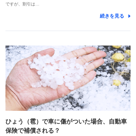
ですが、割引は…
(https://www.littlefamily-ssi.com/)
続きを見る
2.共同募集を行う代理店から受領する個人情報
郵便、電話、およびＥメール等により、当社と取引のあるも
しくは委託を受けている保険会社・提携会社の保険その他に
関する情報を提供し、金融商品等の契約を勧奨するため、ま
た維持管理等の委託業務遂行のため、またそれらに付帯、関
連する当社および提携会社のサービスを案内、提供するため
（なお、当社は複数の保険会社と取引があり、取得した個人
情報を取引のある他の保険会社の商品・サービスをご提案す
るために利用させていただくことがあります。）
上記に係る連絡・手続き・管理等付帯業務を行うため
3.セミナー募集サイトから取得した個人情報
各種セミナーの案内、開催のため
上記に係る連絡・手続き・管理等付帯業務を行うため
4.家族・友達紹介にて取得した個人情報
ひょう（雹）で車に傷がついた場合、自動車
被紹介者への連絡、及び当社と取引のあるもしくは委託を受
保険で補償される？
けている保険会社・提携会社の保険その他に関する情報を提