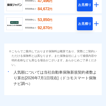
47,496
円
車両保険なし
お見積り
84,672
円
車両保険あり
53,850
円
車両保険なし
お見積り
92,870
円
車両保険あり
こちらでご案内しております保険料は概算であり、実際にご契約い
ただける保険料とは異なります。また保険会社によって補償内容や
特約名称なども異なる場合がございます。あらかじめご了承くださ
い。
人気順については当社
新規契約者数よ
り算出[
年
月
日現在]（ドコモスマート保険
ナビ調べ）