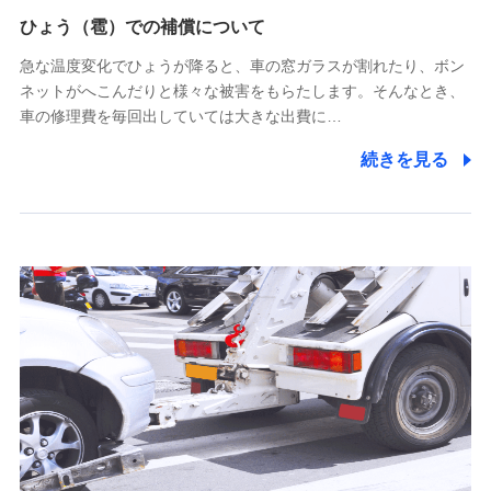
供し、金融商品等の契約を勧奨するため
ひょう（雹）での補償について
アンケートやキャンペーン等の実施のため
上記に係る連絡・手続き・管理等付帯業務を行うため
急な温度変化でひょうが降ると、車の窓ガラスが割れたり、ボン
ネットがへこんだりと様々な被害をもらたします。そんなとき、
5.通話録音にて取得する情報
車の修理費を毎回出していては大きな出費に…
電話対応の品質向上およびお問合せ内容の正確な把握のため
続きを見る
6.採用応募者の個人情報
採用選考および入社手続を実施するため
7.社員（従業者）の個人情報
人事･勤怠･健康・労務等の管理、給与支給、福利厚生・採用
退職関連処理等の各種手続きのため、当社と従業員または従
業員同士の連絡のため
8.取引先個人情報
取引先としての選定業務、営業情報の提供業務、契約締結手
続き業務、取引管理業務、およびこれらに準ずる業務の遂行
のため