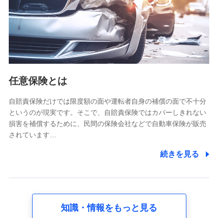
基本情報
氏名、電話番号、メールアドレス、お客さまの識別子、
属性、連絡先、dポイントサービスのご利用に関する情
報。例として、dポイントカード番号、性別、年齢、家族
構成、住所、dポイント残高、dポイント利用履歴などが
含まれます。
利用情報
任意保険とは
当社又は株式会社NTTドコモが提供する各種サービスな
どのご契約・ご利用などに関する情報。例として、当社
又は株式会社NTTドコモが提供する各種サービスのご契
自賠責保険だけでは限度額の面や運転者自身の補償の面で不十分
約状態・ご利用履歴インターネット利用時の行動に関す
というのが現実です。そこで、自賠責保険ではカバーしきれない
る情報、アプリケーション利用時の行動に関する情報、
損害を補償するために、民間の保険会社などで自動車保険が販売
購入されたサービスや商品の名称・購入場所・決済に関
されています…
する情報、アンケートの回答に関する情報などが含まれ
ます。
続きを見る
保険関連サービス情報
当社又は株式会社NTTドコモが提供する保険関連サービ
スに関して取得し、又は保有する情報。例として、見積
請求受付時、資料請求受付時又はユーザー登録受付時に
提供いただいた情報（氏名、住所、生年月日、性別、保
険契約者と被保険者の関係、保険加入の目的、保険商品
知識・情報をもっと見る
の内容、保険料、保険料のお支払方法、車のメーカーや