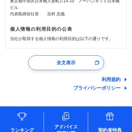
東京都中央区日本橋人形町2-14-10 アーバンネット日本橋
ビル
代表取締役社長 吉村 忠義
個人情報の利用目的の公表
当社が取得する個人情報の利用目的は以下の通りです。
1.見積請求受付時、資料請求受付時、ユーザー登録受
付時
全文表示
ユーザー登録受付および、管理のため
郵便、電話、およびＥメール等により、当社と取引のあるも
しくは委託を受けている保険会社・提携会社の保険その他に
利用規約
関する情報を提供し、金融商品等の契約を勧奨するため、ま
プライバシーポリシー
た維持管理等の委託業務遂行のため、またそれらに付帯、関
連する当社および提携会社のサービスを案内、提供するため
（なお、当社は複数の保険会社と取引があり、取得した個人
情報を取引のある他の保険会社の商品・サービスをご提案す
るために利用させていただくことがあります。）
各種セミナーの開催のため
コンサルティングサービスの実施のため
アドバイス
アンケートやキャンペーン等の実施のため
ランキング
契約者特典