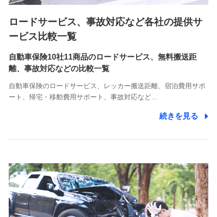
ロードサービス、事故対応など各社の提供サ
9.お問い合わせ情報
各種お問い合わせに対応するため
ービス比較一覧
自動車保険10社11商品のロードサービス、無料搬送距
10.受託業務の 個人情報
離、事故対応などの比較一覧
受託業務の遂行およびこれらに準ずる業務の遂行のため
自動車保険のロードサービス、レッカー搬送距離、宿泊費用サポ
11.マイカー通勤管理クラウド並びに法人向けASPサー
ート、帰宅・移動費用サポート、事故対応など…
ビスに関してのお問い合わせ情報
続きを見る
各種お問い合わせに対応するため
当社のサービスに関する情報提供や、皆様に有用なお知らせ
をお送りするため
アンケートの送付のため
当社のサービスや媒体の運営改善に必要なデータを解析し、
分析するため
当社の対応品質向上やお問い合わせ内容の正確な把握のため
個人情報保護管理者の職名、連絡先
株式会社ドコモ・インシュアランス 営業部長
〒103-0013 東京都中央区日本橋人形町2-14-10 アーバン