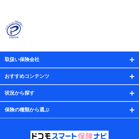
当社または株式会社NTTドコモ・フィナンシャルグルー
プが提供する保険関連サービスに関して取得し、又は保
有する情報。例として、見積請求受付時、資料請求受付
時又はユーザー登録受付時に提供いただいた情報（氏
名、住所、生年月日、性別、保険契約者と被保険者の関
係、保険加入の目的、保険商品の内容、保険料、保険料
のお支払方法、車のメーカーや走行距離などの情報、建
物の構造や築年数などの情報、ペットの種類や年齢な
ど）及びお客様との応対記録（お客様に提示した比較見
積の試算結果情報、メールマガジンを提供した際のメー
取扱い保険会社
ル内容や送信履歴の情報及び保険の更改案内等を提供し
た際のメール内容や送信履歴などの情報）が含まれま
す。
おすすめコンテンツ
保険契約情報
当社または株式会社NTTドコモ・フィナンシャルグルー
プが取得し、又は保有する保険契約に関する情報。例と
状況から探す
して、保険契約者及び被保険者の氏名、住所、生年月
日、性別、保険契約者と被保険者の関係、保険加入の目
的、保険商品の内容、保険料、保険料のお支払方法、車
保険の種類から選ぶ
のメーカーや走行距離などの情報、建物の構造や築年数
などの情報、ペットの種類や年齢などの情報などが含ま
れます。
提供当事者から受領当事者が個人データを取得する方法
電子的・電磁的方法等