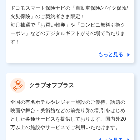
当社又は株式会社NTTドコモと取引のあるもしくは委託
を受けている保険会社・提携会社の保険その他に関する
ドコモスマート保険ナビの「自動車保険/バイク保険/
情報を提供するため、また維持管理等の委託業務遂行の
火災保険」のご契約者さま限定！
ため、またそれらに付帯、関連する当社、株式会社NTT
ドコモおよび提携会社のサービスを案内、提供するため
毎月抽選で「お買い物券」や「コンビニ無料引換ク
（各サービスで取得したサービス利用履歴、ウェブサイ
ーポン」などのデジタルギフトがその場で当たりま
トの閲覧履歴、購買履歴、ご契約内容等のパーソナルデ
ータを分析して、お客さまの趣味・嗜好・傾向に応じた
す！
サービス・商品等に関するご提案や広告の配信等を行う
ことがあります。）
もっと見る
各種セミナーの開催のため
コンサルティングサービスの実施のため
アンケートやキャンペーン等の実施のため
上記に係る案内・手続き・管理等付帯業務を行うため
クラブオフプラス
【当該個人データの管理について責任を有する者の名称・住
所・代表者名】
全国の有名ホテルやレジャー施設のご優待、話題の
当該個人データを取り扱う各共同利用者（詳細は次のとお
映画や舞台・美術館などの前売り券の割引をはじめ
り）
とした各種サービスを提供しております。国内外20
東京都千代田区永田町2丁目11番1号 山王パークタワー
万以上の施設やサービスでご利用いただけます。
株式会社NTTドコモ 代表取締役社長 前田 義晃