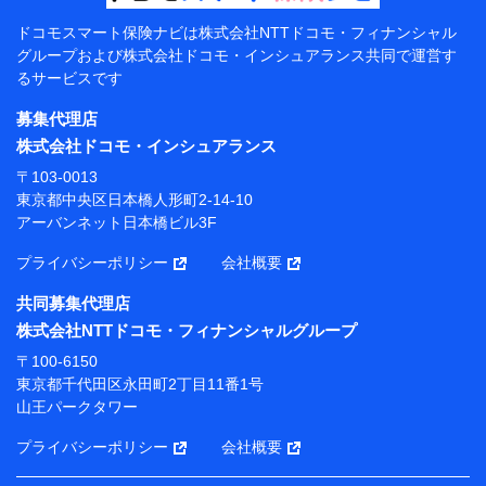
【共同して利用する者の範囲】
ドコモスマート保険ナビは
株式会社NTTドコモ・フィナンシャル
グループおよび
株式会社ドコモ・インシュアランス共同で
運営す
当社
るサービスです
株式会社NTTドコモ・フィナンシャルグループ
募集代理店
【利用目的】
株式会社ドコモ・インシュアランス
当社または株式会社NTTドコモ・フィナンシャルグルー
〒103-0013
プが提供する保険関連サービスにおけるユーザー登録受
東京都中央区日本橋人形町2-14-10
付および管理のため
アーバンネット日本橋ビル3F
当社または株式会社NTTドコモ・フィナンシャルグルー
プと取引のあるもしくは委託を受けている保険会社・提
プライバシーポリシー
会社概要
携会社の保険その他に関する情報を提供するため、また
維持管理等の委託業務遂行のため、またそれらに付帯、
共同募集代理店
関連する当社または株式会社NTTドコモ・フィナンシャ
株式会社NTTドコモ・フィナンシャルグループ
ルグループおよび提携会社のサービスを案内、提供する
ため
〒100-6150
（各サービスで取得したサービス利用履歴、ウェブサイ
東京都千代田区永田町2丁目11番1号
トの閲覧履歴、購買履歴、ご契約内容等のパーソナルデ
山王パークタワー
ータを分析して、お客さまの趣味・嗜好・傾向に応じた
サービス・商品等に関するご提案や広告の配信等を行う
プライバシーポリシー
会社概要
ことがあります。）
各種セミナーの開催のため