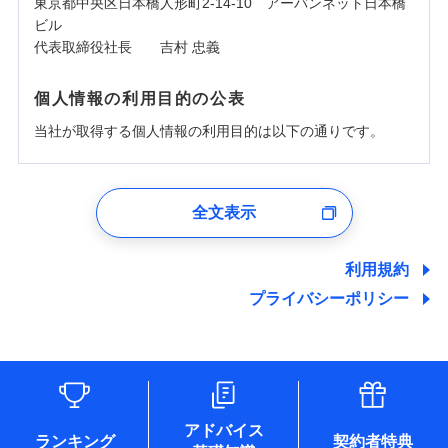
東京都中央区日本橋人形町2-14-10 アーバンネット日本橋
ビル
代表取締役社長 吉村 忠義
個人情報の利用目的の公表
当社が取得する個人情報の利用目的は以下の通りです。
1.見積請求受付時、資料請求受付時、ユーザー登録受
付時
全文表示
ユーザー登録受付および、管理のため
郵便、電話、およびＥメール等により、当社と取引のあるも
しくは委託を受けている保険会社・提携会社の保険その他に
利用規約
関する情報を提供し、金融商品等の契約を勧奨するため、ま
プライバシーポリシー
た維持管理等の委託業務遂行のため、またそれらに付帯、関
連する当社および提携会社のサービスを案内、提供するため
（なお、当社は複数の保険会社と取引があり、取得した個人
情報を取引のある他の保険会社の商品・サービスをご提案す
るために利用させていただくことがあります。）
各種セミナーの開催のため
コンサルティングサービスの実施のため
アドバイス
アンケートやキャンペーン等の実施のため
ランキング
契約者特典