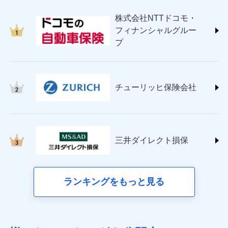
japan.co.jp/)
株式会社NTTドコモ・
ＳＯＭＰＯダイレクト損害保険株式会社
フィナンシャルグルー
(https://www.sompo-direct.co.jp/)
プ
チューリッヒ保険会社 (https://www.zurich.co.jp/)
東京海上日動火災保険株式会社
(https://www.tokiomarine-nichido.co.jp/)
日新火災海上保険株式会社
チューリッヒ保険会社
(https://www.nisshinfire.co.jp/)
ペット＆ファミリー損害保険株式会社
(https://www.petfamilyins.co.jp/)
三井住友海上火災保険株式会社 (https://www.ms-
ins.com/)
三井ダイレクト損保
三井ダイレクト損害保険株式会社
(https://www.mitsui-direct.co.jp/)
■生命保険
ランキングをもっと見る
アクサ生命保険株式会社（https://www.axa.co.jp/）
SBI生命保険株式会社（https://www.sbilife.co.jp/）
FWD生命保険株式会社（https://www.fwdlife.co.jp/）
ソニー生命保険株式会社