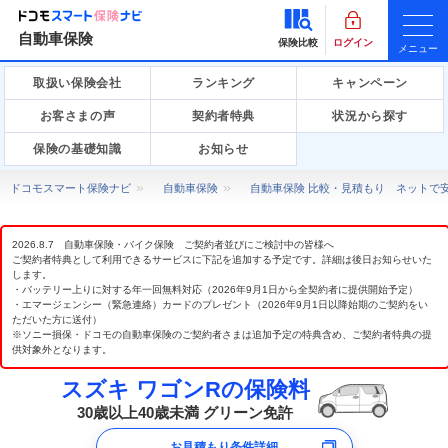
自動車保険
保険比較
ログイン
メニュー
取扱い保険会社
ランキング
キャンペーン
お客さまの声
契約者特典
状況から探す
保険の基礎知識
お知らせ
ドコモスマート保険ナビ
自動車保険
自動車保険 比較・見積もり ネットで
2026.8.7 自動車保険・バイク保険 ご契約者並びにご検討中の皆様へ
ご契約者特典として利用できるサービスに下記を追加する予定です。詳細は後日お知らせいた
します。
・バッテリー上りに対する年一回無料対応（2026年9月1日から全契約者に提供開始予定）
・エマージェンシー（緊急連絡）カードのプレゼント（2026年9月1日以降始期のご契約をい
ただいた方に送付）
※ソニー損保・ドコモの自動車保険のご契約者さまは追加予定の特典含め、ご契約者特典の提
供対象外となります。
スズキ ワゴンRの保険料
30歳以上40歳未満 グリーン免許
お見積もり条件詳細