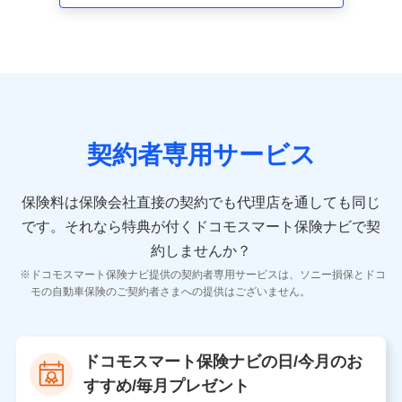
走行距離などの情報、建物の構造や築年数などの情報、
ペットの種類や年齢など）及びお客様との応対記録 （お
客様に提示した比較見積の試算結果情報、メールマガジ
ンを提供した際のメール内容や送信履歴の情報及び保険
の更改案内等を提供した際のメール内容や送信履歴など
の情報）が含まれます。
保険契約情報
当社又は株式会社NTTドコモが取得し、又は保有する保
険契約に関する情報。例として、保険契約者及び被保険
契約者専用サービス
者の氏名、住所、生年月日、性別、保険契約者と被保険
者の関係、保険加入の目的、保険商品の内容、保険料、
保険料のお支払方法、車のメーカーや走行距離などの情
保険料は保険会社直接の契約でも代理店を通しても同じ
報、建物の構造や築年数などの情報、ペットの種類や年
齢などの情報などが含まれます。
です。
それなら特典が付くドコモスマート保険ナビで契
約しませんか？
【共同して利用する者の範囲】
ドコモスマート保険ナビ提供の契約者専用サービスは、ソニー損保とドコ
当社
モの自動車保険のご契約者さまへの提供はございません。
株式会社NTTドコモ
【利用する者の利用目的】
ドコモスマート保険ナビの日/今月のお
当社又は株式会社NTTドコモが提供する保険関連サービ
すすめ/毎月プレゼント
スにおけるユーザ登録受付および管理のため