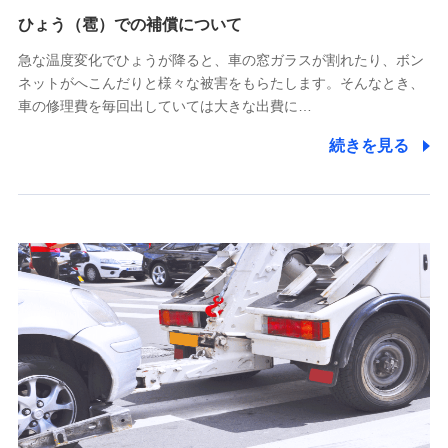
供し、金融商品等の契約を勧奨するため
ひょう（雹）での補償について
アンケートやキャンペーン等の実施のため
上記に係る連絡・手続き・管理等付帯業務を行うため
急な温度変化でひょうが降ると、車の窓ガラスが割れたり、ボン
ネットがへこんだりと様々な被害をもらたします。そんなとき、
5.通話録音にて取得する情報
車の修理費を毎回出していては大きな出費に…
電話対応の品質向上およびお問合せ内容の正確な把握のため
続きを見る
6.採用応募者の個人情報
採用選考および入社手続を実施するため
7.社員（従業者）の個人情報
人事･勤怠･健康・労務等の管理、給与支給、福利厚生・採用
退職関連処理等の各種手続きのため、当社と従業員または従
業員同士の連絡のため
8.取引先個人情報
取引先としての選定業務、営業情報の提供業務、契約締結手
続き業務、取引管理業務、およびこれらに準ずる業務の遂行
のため