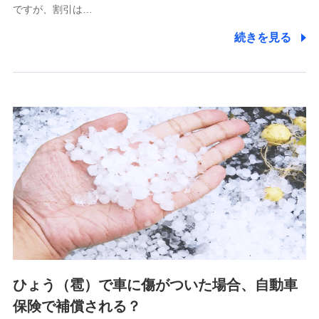
ですが、割引は…
(https://www.littlefamily-ssi.com/)
続きを見る
2.共同募集を行う代理店から受領する個人情報
郵便、電話、およびＥメール等により、当社と取引のあるも
しくは委託を受けている保険会社・提携会社の保険その他に
関する情報を提供し、金融商品等の契約を勧奨するため、ま
た維持管理等の委託業務遂行のため、またそれらに付帯、関
連する当社および提携会社のサービスを案内、提供するため
（なお、当社は複数の保険会社と取引があり、取得した個人
情報を取引のある他の保険会社の商品・サービスをご提案す
るために利用させていただくことがあります。）
上記に係る連絡・手続き・管理等付帯業務を行うため
3.セミナー募集サイトから取得した個人情報
各種セミナーの案内、開催のため
上記に係る連絡・手続き・管理等付帯業務を行うため
4.家族・友達紹介にて取得した個人情報
ひょう（雹）で車に傷がついた場合、自動車
被紹介者への連絡、及び当社と取引のあるもしくは委託を受
保険で補償される？
けている保険会社・提携会社の保険その他に関する情報を提