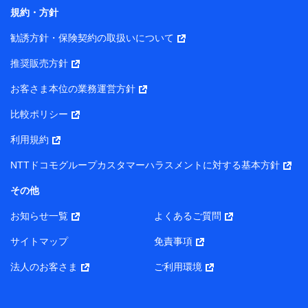
コンサルティングサービスの実施のため
規約・方針
アンケートやキャンペーン等の実施のため
上記に係る案内・手続き・管理等付帯業務を行うため
勧誘方針・保険契約の取扱いについて
【当該個人データの管理について責任を有する者の名称・住
推奨販売方針
所・代表者名】
お客さま本位の業務運営方針
当該個人データを取り扱う各共同利用者（詳細は次のとお
り）
比較ポリシー
東京都千代田区永田町2丁目11番1号 山王パークタワー
利用規約
株式会社NTTドコモ・フィナンシャルグループ 代表取締役
社長 廣井 孝史
NTTドコモグループカスタマーハラスメントに対する基本方針
東京都中央区日本橋人形町2-14-10 アーバンネット日本橋
その他
ビル 3F
お知らせ一覧
よくあるご質問
株式会社ドコモ・インシュアランス 代表取締役社長 吉
村 忠義
サイトマップ
免責事項
また当社は、オンライン面談による保険のご相談にあたっ
法人のお客さま
ご利用環境
て、以下の提携代理店とお客様の個人データを共同利用する
ことがあります。