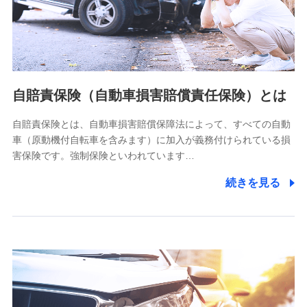
ネット日本橋ビル 3F
株式会社ドコモ・インシュアランス
個人情報の第三者提供について
当社ではご本人の同意がある場合または法令に基づく場合を
自賠責保険（自動車損害賠償責任保険）とは
除き、第三者に提供いたしません。
自賠責保険とは、自動車損害賠償保障法によって、すべての自動
業務の委託
車（原動機付自転車を含みます）に加入が義務付けられている損
当社は利用目的の達成に必要な範囲内において個人情報の取
害保険です。強制保険といわれています…
り扱いの全部または一部を委託する場合があります。
続きを見る
個人データの共同利用
当社は株式会社NTTドコモとの間で、以下のとおり個
人データを共同利用します。
【共同して利用される利用データの項目】
当社又は株式会社NTTドコモがサービス提供等を通じて取得
した、以下の情報などの個人データ