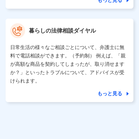
もっと見る
東京都中央区日本橋人形町2-14-10 アーバンネット日本橋
ビル 3F
株式会社ドコモ・インシュアランス 代表取締役社長 吉
村 忠義
暮らしの法律相談ダイヤル
※ 当社および株式会社NTTドコモは、お客さまの情報を利
用させていただくにあたっては、「NTTドコモ パーソナル
日常生活の様々なご相談ごとについて、弁護士に無
データ憲章」に定める行動原則を順守します 。
※ パーソナルデータダッシュボードの「第三者提供の管
料で電話相談ができます。（予約制） 例えば、「親
理」の設定状態にかかわらず、共同利用する場合がありま
が高額な商品を契約してしまったが、取り消せます
す。
か？」といったトラブルについて、アドバイスが受
※ dポイントクラブ会員ではないお客さま（2019年12月11
けられます。
日以降、一度もdポイントクラブ会員であったことがないお
客さまに限る）に関する、2019年12月10日以前に取得した
もっと見る
個人データは、こちら の利用目的の範囲内に限って共同利
用します。
当社は株式会社NTTドコモ・フィナンシャルグループ
との間で、以下のとおり個人データを共同利用しま
す。