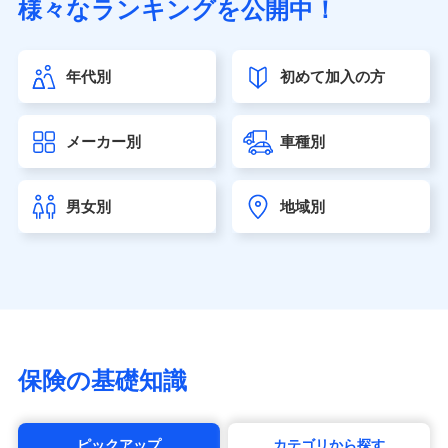
様々なランキングを公開中！
（https://www.sonylife.co.jp）
SOMPOひまわり生命保険株式会社
（https://www.himawari-life.co.jp/）
年代別
初めて加入の方
第一ネオ生命保険株式会社（https://neofirst.co.jp/）
大樹生命保険株式会社（https://www.taiju-life.co.jp）
太陽生命保険株式会社（https://www.taiyo-
メーカー別
車種別
seimei.co.jp）
チューリッヒ生命保険株式会社
（https://www.zurichlife.co.jp/）
男女別
地域別
東京海上日動あんしん生命保険株式会社
（https://www.tmn-anshin.co.jp/）
なないろ生命保険株式会社
（https://www.nanairolife.co.jp/）
日本生命保険相互会社（https://www.nissay.co.jp）
はなさく生命保険株式会社
（https://www.life8739.co.jp/）
マニュライフ生命保険株式会社
保険の基礎知識
（https://www.manulife.co.jp/）
三井住友海上あいおい生命保険株式会社
（https://www.msa-life.co.jp/）
ピックアップ
カテゴリから探す