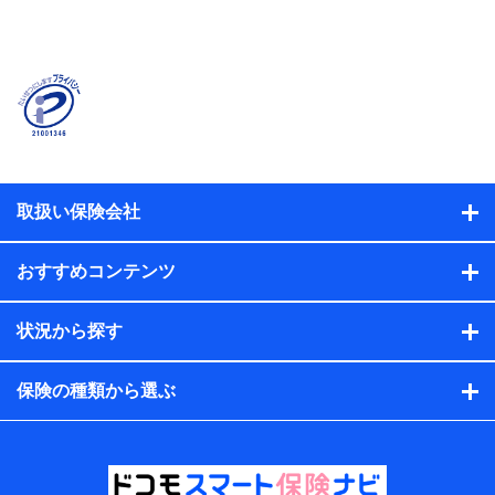
当社または株式会社NTTドコモ・フィナンシャルグルー
プが提供する保険関連サービスに関して取得し、又は保
有する情報。例として、見積請求受付時、資料請求受付
時又はユーザー登録受付時に提供いただいた情報（氏
名、住所、生年月日、性別、保険契約者と被保険者の関
係、保険加入の目的、保険商品の内容、保険料、保険料
のお支払方法、車のメーカーや走行距離などの情報、建
物の構造や築年数などの情報、ペットの種類や年齢な
ど）及びお客様との応対記録（お客様に提示した比較見
積の試算結果情報、メールマガジンを提供した際のメー
取扱い保険会社
ル内容や送信履歴の情報及び保険の更改案内等を提供し
た際のメール内容や送信履歴などの情報）が含まれま
す。
おすすめコンテンツ
保険契約情報
当社または株式会社NTTドコモ・フィナンシャルグルー
プが取得し、又は保有する保険契約に関する情報。例と
状況から探す
して、保険契約者及び被保険者の氏名、住所、生年月
日、性別、保険契約者と被保険者の関係、保険加入の目
的、保険商品の内容、保険料、保険料のお支払方法、車
保険の種類から選ぶ
のメーカーや走行距離などの情報、建物の構造や築年数
などの情報、ペットの種類や年齢などの情報などが含ま
れます。
提供当事者から受領当事者が個人データを取得する方法
電子的・電磁的方法等