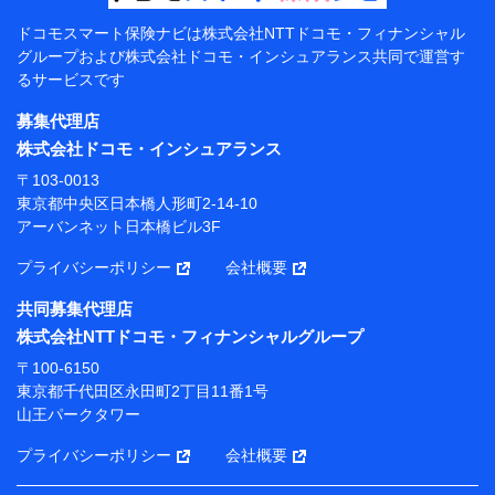
【共同して利用する者の範囲】
ドコモスマート保険ナビは
株式会社NTTドコモ・フィナンシャル
グループおよび
株式会社ドコモ・インシュアランス共同で
運営す
当社
るサービスです
株式会社NTTドコモ・フィナンシャルグループ
募集代理店
【利用目的】
株式会社ドコモ・インシュアランス
当社または株式会社NTTドコモ・フィナンシャルグルー
〒103-0013
プが提供する保険関連サービスにおけるユーザー登録受
東京都中央区日本橋人形町2-14-10
付および管理のため
アーバンネット日本橋ビル3F
当社または株式会社NTTドコモ・フィナンシャルグルー
プと取引のあるもしくは委託を受けている保険会社・提
プライバシーポリシー
会社概要
携会社の保険その他に関する情報を提供するため、また
維持管理等の委託業務遂行のため、またそれらに付帯、
共同募集代理店
関連する当社または株式会社NTTドコモ・フィナンシャ
株式会社NTTドコモ・フィナンシャルグループ
ルグループおよび提携会社のサービスを案内、提供する
ため
〒100-6150
（各サービスで取得したサービス利用履歴、ウェブサイ
東京都千代田区永田町2丁目11番1号
トの閲覧履歴、購買履歴、ご契約内容等のパーソナルデ
山王パークタワー
ータを分析して、お客さまの趣味・嗜好・傾向に応じた
サービス・商品等に関するご提案や広告の配信等を行う
プライバシーポリシー
会社概要
ことがあります。）
各種セミナーの開催のため