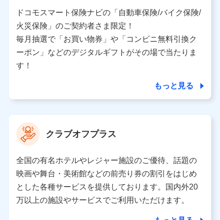
当社又は株式会社NTTドコモと取引のあるもしくは委託
を受けている保険会社・提携会社の保険その他に関する
ドコモスマート保険ナビの「自動車保険/バイク保険/
情報を提供するため、また維持管理等の委託業務遂行の
火災保険」のご契約者さま限定！
ため、またそれらに付帯、関連する当社、株式会社NTT
ドコモおよび提携会社のサービスを案内、提供するため
毎月抽選で「お買い物券」や「コンビニ無料引換ク
（各サービスで取得したサービス利用履歴、ウェブサイ
ーポン」などのデジタルギフトがその場で当たりま
トの閲覧履歴、購買履歴、ご契約内容等のパーソナルデ
ータを分析して、お客さまの趣味・嗜好・傾向に応じた
す！
サービス・商品等に関するご提案や広告の配信等を行う
ことがあります。）
もっと見る
各種セミナーの開催のため
コンサルティングサービスの実施のため
アンケートやキャンペーン等の実施のため
上記に係る案内・手続き・管理等付帯業務を行うため
クラブオフプラス
【当該個人データの管理について責任を有する者の名称・住
所・代表者名】
全国の有名ホテルやレジャー施設のご優待、話題の
当該個人データを取り扱う各共同利用者（詳細は次のとお
映画や舞台・美術館などの前売り券の割引をはじめ
り）
とした各種サービスを提供しております。国内外20
東京都千代田区永田町2丁目11番1号 山王パークタワー
万以上の施設やサービスでご利用いただけます。
株式会社NTTドコモ 代表取締役社長 前田 義晃