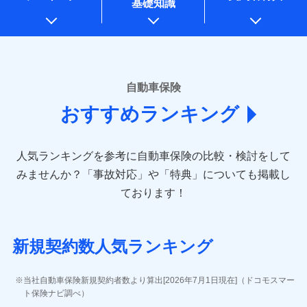
基礎知識
上記に係る案内・手続き・管理等付帯業務を行うため
* 当社が委託を受けている保険会社の情報は、保険会社のホ
ームページに掲載しておりますので、ご確認ください。
■損害保険
あいおいニッセイ同和損害保険株式会社
自動車保険
(https://www.aioinissaydowa.co.jp/)
おすすめランキング
アクサ損害保険株式会社 (https://www.axa-
direct.co.jp/)
アニコム損害保険株式会社 (https://www.anicom-
人気ランキングを参考に自動車保険の比較・検討をして
sompo.co.jp/)
東京海上ダイレクト損害保険株式会社 (https://www.e-
みませんか？
「事故対応」や「特典」についても掲載し
design.net/)
ております！
AIG損害保険株式会社 (https://www.aig.co.jp/sonpo)
ＳＢＩ損害保険株式会社
(https://www.sbisonpo.co.jp/)
新規契約数人気ランキング
ジェイアイ傷害火災保険株式会社
(https://www.jihoken.co.jp/)
ソニー損害保険株式会社
当社自動車保険新規契約者数より算出[2026年7月1日現在]（ドコモスマー
(https://www.sonysonpo.co.jp/)
ト保険ナビ調べ）
損害保険ジャパン株式会社 (https://www.sompo-