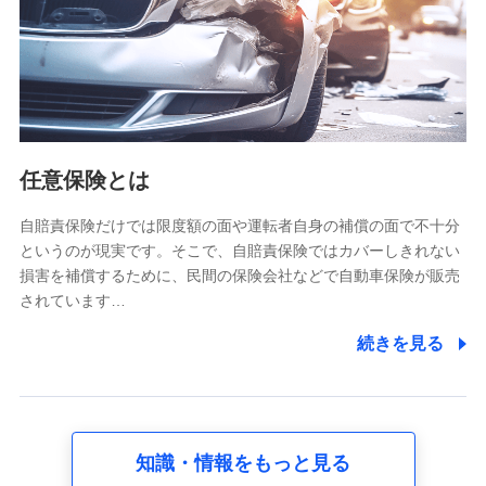
基本情報
氏名、電話番号、メールアドレス、お客さまの識別子、
属性、連絡先、dポイントサービスのご利用に関する情
報。例として、dポイントカード番号、性別、年齢、家族
構成、住所、dポイント残高、dポイント利用履歴などが
含まれます。
利用情報
任意保険とは
当社又は株式会社NTTドコモが提供する各種サービスな
どのご契約・ご利用などに関する情報。例として、当社
又は株式会社NTTドコモが提供する各種サービスのご契
自賠責保険だけでは限度額の面や運転者自身の補償の面で不十分
約状態・ご利用履歴インターネット利用時の行動に関す
というのが現実です。そこで、自賠責保険ではカバーしきれない
る情報、アプリケーション利用時の行動に関する情報、
損害を補償するために、民間の保険会社などで自動車保険が販売
購入されたサービスや商品の名称・購入場所・決済に関
されています…
する情報、アンケートの回答に関する情報などが含まれ
ます。
続きを見る
保険関連サービス情報
当社又は株式会社NTTドコモが提供する保険関連サービ
スに関して取得し、又は保有する情報。例として、見積
請求受付時、資料請求受付時又はユーザー登録受付時に
提供いただいた情報（氏名、住所、生年月日、性別、保
険契約者と被保険者の関係、保険加入の目的、保険商品
知識・情報をもっと見る
の内容、保険料、保険料のお支払方法、車のメーカーや