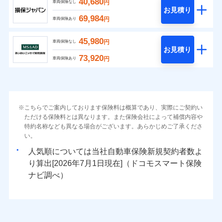
40,680
円
車両保険なし
お見積り
69,984
円
車両保険あり
45,980
円
車両保険なし
お見積り
73,920
円
車両保険あり
こちらでご案内しております保険料は概算であり、実際にご契約い
ただける保険料とは異なります。また保険会社によって補償内容や
特約名称なども異なる場合がございます。あらかじめご了承くださ
い。
人気順については当社
新規契約者数よ
り算出[
年
月
日現在]（ドコモスマート保険
ナビ調べ）