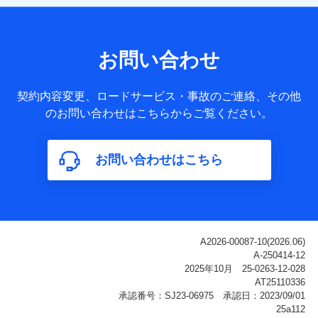
【共同して利用される利用データの項目】
当社または株式会社NTTドコモ・フィナンシャルグループが
サービス提供等を通じて取得した、以下の情報などの個人デ
お問い合わせ
ータ
基本情報
契約内容変更、ロードサービス・事故のご連絡、その他
氏名、電話番号、メールアドレス、お客さまの識別子、
のお問い合わせはこちらからご覧ください。
属性、連絡先、dポイントサービスのご利用に関する情
報。例として、dポイントカード番号、性別、年齢、家族
構成、住所、dポイント残高、dポイント利用履歴などが
お問い合わせはこちら
含まれます。
利用情報
当社または株式会社NTTドコモ・フィナンシャルグルー
プが提供する各種サービスなどのご契約・ご利用などに
関する情報。例として、当社または株式会社NTTドコ
モ・フィナンシャルグループが提供する各種サービスの
ご契約状態・ご利用履歴インターネット利用時の行動に
関する情報、アプリケーション利用時の行動に関する情
報、購入されたサービスや商品の名称・購入場所・決済
に関する情報、アンケートの回答に関する情報などが含
まれます。
保険関連サービス情報