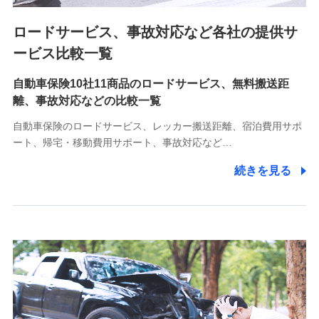
ロードサービス、事故対応など各社の提供サ
9.お問い合わせ情報
各種お問い合わせに対応するため
ービス比較一覧
自動車保険10社11商品のロードサービス、無料搬送距
10.受託業務の 個人情報
離、事故対応などの比較一覧
受託業務の遂行およびこれらに準ずる業務の遂行のため
自動車保険のロードサービス、レッカー搬送距離、宿泊費用サポ
11.マイカー通勤管理クラウド並びに法人向けASPサー
ート、帰宅・移動費用サポート、事故対応など…
ビスに関してのお問い合わせ情報
続きを見る
各種お問い合わせに対応するため
当社のサービスに関する情報提供や、皆様に有用なお知らせ
をお送りするため
アンケートの送付のため
当社のサービスや媒体の運営改善に必要なデータを解析し、
分析するため
当社の対応品質向上やお問い合わせ内容の正確な把握のため
個人情報保護管理者の職名、連絡先
株式会社ドコモ・インシュアランス 営業部長
〒103-0013 東京都中央区日本橋人形町2-14-10 アーバン