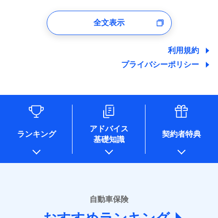
1.見積請求受付時、資料請求受付時、ユーザー登録受
付時
全文表示
ユーザー登録受付および、管理のため
郵便、電話、およびＥメール等により、当社と取引のあるも
しくは委託を受けている保険会社・提携会社の保険その他に
利用規約
関する情報を提供し、金融商品等の契約を勧奨するため、ま
プライバシーポリシー
た維持管理等の委託業務遂行のため、またそれらに付帯、関
連する当社および提携会社のサービスを案内、提供するため
（なお、当社は複数の保険会社と取引があり、取得した個人
情報を取引のある他の保険会社の商品・サービスをご提案す
るために利用させていただくことがあります。）
各種セミナーの開催のため
コンサルティングサービスの実施のため
アドバイス
アンケートやキャンペーン等の実施のため
ランキング
契約者特典
基礎知識
上記に係る案内・手続き・管理等付帯業務を行うため
* 当社が委託を受けている保険会社の情報は、保険会社のホ
ームページに掲載しておりますので、ご確認ください。
■損害保険
あいおいニッセイ同和損害保険株式会社
自動車保険
(https://www.aioinissaydowa.co.jp/)
アクサ損害保険株式会社 (https://www.axa-