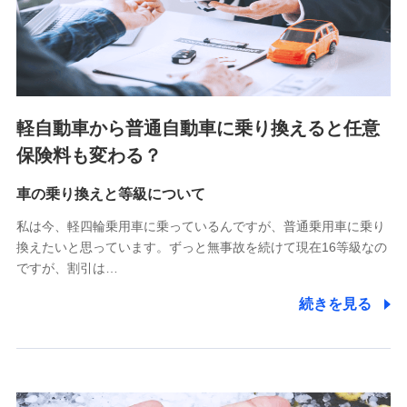
SBIペット少額短期保険株式会社 (https://www.sbipet-
ssi.co.jp/)
SBIリスタ少額短期保険会社
(https://www.jishin.co.jp/)
スマートプラス少額短期保険株式会社
（https://www.smartplus-insurance.com/）
軽自動車から普通自動車に乗り換えると任意
チューリッヒ少額短期保険株式会社
保険料も変わる？
(https://www.zurichssi.co.jp/)
Tokio Marine X少額短期保険株式会社
(https://www.tokiomarine-x.co.jp/)
車の乗り換えと等級について
ペットメディカルサポート株式会社
私は今、軽四輪乗用車に乗っているんですが、普通乗用車に乗り
(https://pshoken.co.jp/)
換えたいと思っています。ずっと無事故を続けて現在16等級なの
リトルファミリー少額短期保険株式会社
ですが、割引は…
(https://www.littlefamily-ssi.com/)
続きを見る
2.共同募集を行う代理店から受領する個人情報
郵便、電話、およびＥメール等により、当社と取引のあるも
しくは委託を受けている保険会社・提携会社の保険その他に
関する情報を提供し、金融商品等の契約を勧奨するため、ま
た維持管理等の委託業務遂行のため、またそれらに付帯、関