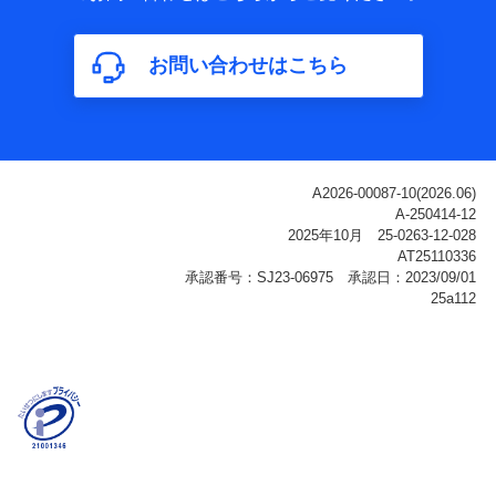
属性、連絡先、dポイントサービスのご利用に関する情
報。例として、dポイントカード番号、性別、年齢、家族
構成、住所、dポイント残高、dポイント利用履歴などが
お問い合わせはこちら
含まれます。
利用情報
当社または株式会社NTTドコモ・フィナンシャルグルー
プが提供する各種サービスなどのご契約・ご利用などに
関する情報。例として、当社または株式会社NTTドコ
モ・フィナンシャルグループが提供する各種サービスの
ご契約状態・ご利用履歴インターネット利用時の行動に
関する情報、アプリケーション利用時の行動に関する情
報、購入されたサービスや商品の名称・購入場所・決済
に関する情報、アンケートの回答に関する情報などが含
まれます。
保険関連サービス情報
当社または株式会社NTTドコモ・フィナンシャルグルー
プが提供する保険関連サービスに関して取得し、又は保
有する情報。例として、見積請求受付時、資料請求受付
時又はユーザー登録受付時に提供いただいた情報（氏
名、住所、生年月日、性別、保険契約者と被保険者の関
係、保険加入の目的、保険商品の内容、保険料、保険料
のお支払方法、車のメーカーや走行距離などの情報、建
物の構造や築年数などの情報、ペットの種類や年齢な
ど）及びお客様との応対記録（お客様に提示した比較見