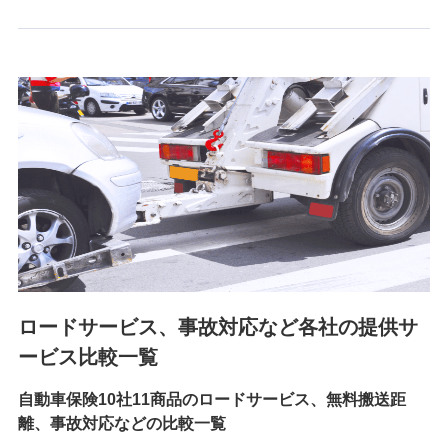
6.採用応募者の個人情報
採用選考および入社手続を実施するため
7.社員（従業者）の個人情報
人事･勤怠･健康・労務等の管理、給与支給、福利厚生・採用
退職関連処理等の各種手続きのため、当社と従業員または従
業員同士の連絡のため
8.取引先個人情報
取引先としての選定業務、営業情報の提供業務、契約締結手
続き業務、取引管理業務、およびこれらに準ずる業務の遂行
のため
ロードサービス、事故対応など各社の提供サ
9.お問い合わせ情報
各種お問い合わせに対応するため
ービス比較一覧
自動車保険10社11商品のロードサービス、無料搬送距
10.受託業務の 個人情報
離、事故対応などの比較一覧
受託業務の遂行およびこれらに準ずる業務の遂行のため