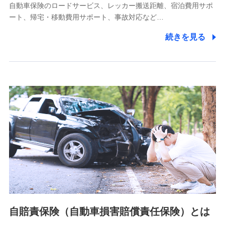
自動車保険のロードサービス、レッカー搬送距離、宿泊費用サポ
11.マイカー通勤管理クラウド並びに法人向けASPサー
ート、帰宅・移動費用サポート、事故対応など…
ビスに関してのお問い合わせ情報
続きを見る
各種お問い合わせに対応するため
当社のサービスに関する情報提供や、皆様に有用なお知らせ
をお送りするため
アンケートの送付のため
当社のサービスや媒体の運営改善に必要なデータを解析し、
分析するため
当社の対応品質向上やお問い合わせ内容の正確な把握のため
個人情報保護管理者の職名、連絡先
株式会社ドコモ・インシュアランス 営業部長
〒103-0013 東京都中央区日本橋人形町2-14-10 アーバン
ネット日本橋ビル 3F
株式会社ドコモ・インシュアランス
個人情報の第三者提供について
当社ではご本人の同意がある場合または法令に基づく場合を
自賠責保険（自動車損害賠償責任保険）とは
除き、第三者に提供いたしません。