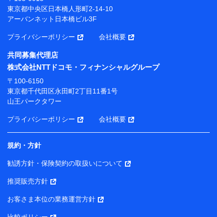
プが提供する保険関連サービスにおけるユーザー登録受
東京都中央区日本橋人形町2-14-10
付および管理のため
アーバンネット日本橋ビル3F
当社または株式会社NTTドコモ・フィナンシャルグルー
プと取引のあるもしくは委託を受けている保険会社・提
プライバシーポリシー
会社概要
携会社の保険その他に関する情報を提供するため、また
維持管理等の委託業務遂行のため、またそれらに付帯、
共同募集代理店
関連する当社または株式会社NTTドコモ・フィナンシャ
株式会社NTTドコモ・フィナンシャルグループ
ルグループおよび提携会社のサービスを案内、提供する
ため
〒100-6150
（各サービスで取得したサービス利用履歴、ウェブサイ
東京都千代田区永田町2丁目11番1号
トの閲覧履歴、購買履歴、ご契約内容等のパーソナルデ
山王パークタワー
ータを分析して、お客さまの趣味・嗜好・傾向に応じた
サービス・商品等に関するご提案や広告の配信等を行う
プライバシーポリシー
会社概要
ことがあります。）
各種セミナーの開催のため
コンサルティングサービスの実施のため
規約・方針
アンケートやキャンペーン等の実施のため
上記に係る案内・手続き・管理等付帯業務を行うため
勧誘方針・保険契約の取扱いについて
【当該個人データの管理について責任を有する者の名称・住
推奨販売方針
所・代表者名】
お客さま本位の業務運営方針
当該個人データを取り扱う各共同利用者（詳細は次のとお
り）