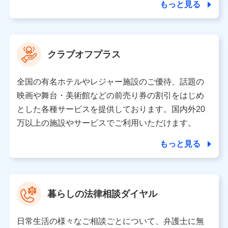
ことがあります。）
もっと見る
各種セミナーの開催のため
コンサルティングサービスの実施のため
アンケートやキャンペーン等の実施のため
上記に係る案内・手続き・管理等付帯業務を行うため
クラブオフプラス
【当該個人データの管理について責任を有する者の名称・住
所・代表者名】
全国の有名ホテルやレジャー施設のご優待、話題の
当該個人データを取り扱う各共同利用者（詳細は次のとお
映画や舞台・美術館などの前売り券の割引をはじめ
り）
とした各種サービスを提供しております。国内外20
東京都千代田区永田町2丁目11番1号 山王パークタワー
万以上の施設やサービスでご利用いただけます。
株式会社NTTドコモ 代表取締役社長 前田 義晃
もっと見る
東京都中央区日本橋人形町2-14-10 アーバンネット日本橋
ビル 3F
株式会社ドコモ・インシュアランス 代表取締役社長 吉
村 忠義
暮らしの法律相談ダイヤル
※ 当社および株式会社NTTドコモは、お客さまの情報を利
用させていただくにあたっては、「NTTドコモ パーソナル
日常生活の様々なご相談ごとについて、弁護士に無
データ憲章」に定める行動原則を順守します 。