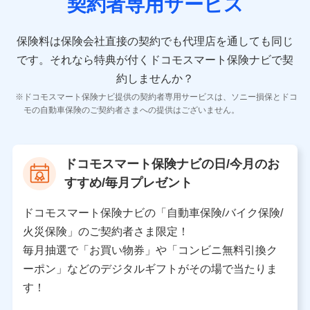
契約者専用サービス
者の氏名、住所、生年月日、性別、保険契約者と被保険
者の関係、保険加入の目的、保険商品の内容、保険料、
保険料のお支払方法、車のメーカーや走行距離などの情
保険料は保険会社直接の契約でも代理店を通しても同じ
報、建物の構造や築年数などの情報、ペットの種類や年
齢などの情報などが含まれます。
です。
それなら特典が付くドコモスマート保険ナビで契
約しませんか？
【共同して利用する者の範囲】
ドコモスマート保険ナビ提供の契約者専用サービスは、ソニー損保とドコ
当社
モの自動車保険のご契約者さまへの提供はございません。
株式会社NTTドコモ
【利用する者の利用目的】
ドコモスマート保険ナビの日/今月のお
当社又は株式会社NTTドコモが提供する保険関連サービ
すすめ/毎月プレゼント
スにおけるユーザ登録受付および管理のため
当社又は株式会社NTTドコモと取引のあるもしくは委託
を受けている保険会社・提携会社の保険その他に関する
ドコモスマート保険ナビの「自動車保険/バイク保険/
情報を提供するため、また維持管理等の委託業務遂行の
火災保険」のご契約者さま限定！
ため、またそれらに付帯、関連する当社、株式会社NTT
ドコモおよび提携会社のサービスを案内、提供するため
毎月抽選で「お買い物券」や「コンビニ無料引換ク
（各サービスで取得したサービス利用履歴、ウェブサイ
ーポン」などのデジタルギフトがその場で当たりま
トの閲覧履歴、購買履歴、ご契約内容等のパーソナルデ
ータを分析して、お客さまの趣味・嗜好・傾向に応じた
す！
サービス・商品等に関するご提案や広告の配信等を行う