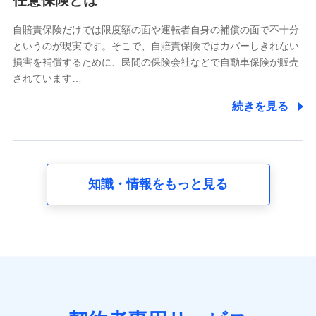
任意保険とは
どのご契約・ご利用などに関する情報。例として、当社
又は株式会社NTTドコモが提供する各種サービスのご契
自賠責保険だけでは限度額の面や運転者自身の補償の面で不十分
約状態・ご利用履歴インターネット利用時の行動に関す
というのが現実です。そこで、自賠責保険ではカバーしきれない
る情報、アプリケーション利用時の行動に関する情報、
損害を補償するために、民間の保険会社などで自動車保険が販売
購入されたサービスや商品の名称・購入場所・決済に関
されています…
する情報、アンケートの回答に関する情報などが含まれ
ます。
続きを見る
保険関連サービス情報
当社又は株式会社NTTドコモが提供する保険関連サービ
スに関して取得し、又は保有する情報。例として、見積
請求受付時、資料請求受付時又はユーザー登録受付時に
提供いただいた情報（氏名、住所、生年月日、性別、保
険契約者と被保険者の関係、保険加入の目的、保険商品
知識・情報をもっと見る
の内容、保険料、保険料のお支払方法、車のメーカーや
走行距離などの情報、建物の構造や築年数などの情報、
ペットの種類や年齢など）及びお客様との応対記録 （お
客様に提示した比較見積の試算結果情報、メールマガジ
ンを提供した際のメール内容や送信履歴の情報及び保険
の更改案内等を提供した際のメール内容や送信履歴など
の情報）が含まれます。
保険契約情報
当社又は株式会社NTTドコモが取得し、又は保有する保
険契約に関する情報。例として、保険契約者及び被保険