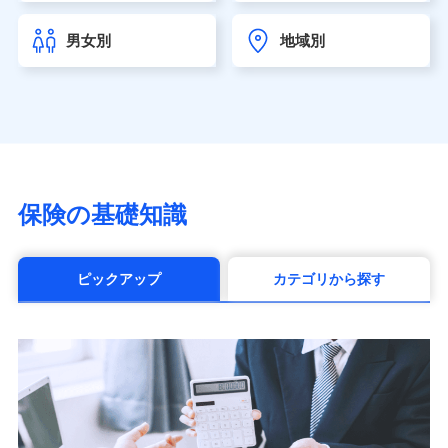
チューリッヒ生命保険株式会社
（https://www.zurichlife.co.jp/）
男女別
地域別
東京海上日動あんしん生命保険株式会社
（https://www.tmn-anshin.co.jp/）
なないろ生命保険株式会社
（https://www.nanairolife.co.jp/）
日本生命保険相互会社（https://www.nissay.co.jp）
はなさく生命保険株式会社
（https://www.life8739.co.jp/）
マニュライフ生命保険株式会社
保険の基礎知識
（https://www.manulife.co.jp/）
三井住友海上あいおい生命保険株式会社
（https://www.msa-life.co.jp/）
ピックアップ
カテゴリから探す
メットライフ生命株式会社(https://www.metlife.co.jp/)
メディケア生命保険株式会社
（https://www.medicarelife.com/）
■少額短期保険
株式会社アシロ少額短期保険 (https://kailash.co.jp/)
SBIいきいき少額短期保険会社 (https://www.i-
sedai.com/)