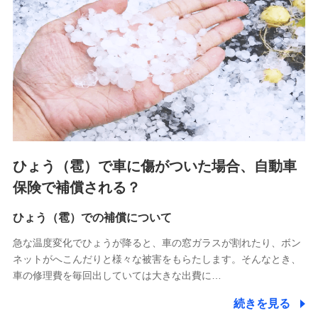
連する当社および提携会社のサービスを案内、提供するため
（なお、当社は複数の保険会社と取引があり、取得した個人
情報を取引のある他の保険会社の商品・サービスをご提案す
るために利用させていただくことがあります。）
上記に係る連絡・手続き・管理等付帯業務を行うため
3.セミナー募集サイトから取得した個人情報
各種セミナーの案内、開催のため
上記に係る連絡・手続き・管理等付帯業務を行うため
4.家族・友達紹介にて取得した個人情報
ひょう（雹）で車に傷がついた場合、自動車
被紹介者への連絡、及び当社と取引のあるもしくは委託を受
保険で補償される？
けている保険会社・提携会社の保険その他に関する情報を提
供し、金融商品等の契約を勧奨するため
ひょう（雹）での補償について
アンケートやキャンペーン等の実施のため
上記に係る連絡・手続き・管理等付帯業務を行うため
急な温度変化でひょうが降ると、車の窓ガラスが割れたり、ボン
ネットがへこんだりと様々な被害をもらたします。そんなとき、
5.通話録音にて取得する情報
車の修理費を毎回出していては大きな出費に…
電話対応の品質向上およびお問合せ内容の正確な把握のため
続きを見る