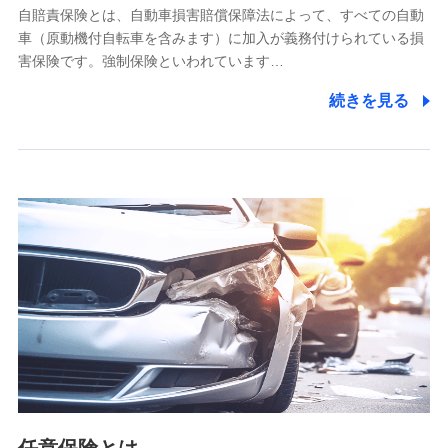
自賠責保険とは、自動車損害賠償保障法によって、すべての自動
業務の委託
車（原動機付自転車を含みます）に加入が義務付けられている損
当社は利用目的の達成に必要な範囲内において個人情報の取
害保険です。強制保険といわれています…
り扱いの全部または一部を委託する場合があります。
続きを見る
個人データの共同利用
当社は株式会社NTTドコモとの間で、以下のとおり個
人データを共同利用します。
【共同して利用される利用データの項目】
当社又は株式会社NTTドコモがサービス提供等を通じて取得
した、以下の情報などの個人データ
基本情報
氏名、電話番号、メールアドレス、お客さまの識別子、
属性、連絡先、dポイントサービスのご利用に関する情
報。例として、dポイントカード番号、性別、年齢、家族
構成、住所、dポイント残高、dポイント利用履歴などが
含まれます。
利用情報
当社又は株式会社NTTドコモが提供する各種サービスな