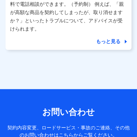
※ パーソナルデータダッシュボードの「第三者提供の管
料で電話相談ができます。（予約制） 例えば、「親
理」の設定状態にかかわらず、共同利用する場合がありま
が高額な商品を契約してしまったが、取り消せます
す。
か？」といったトラブルについて、アドバイスが受
※ dポイントクラブ会員ではないお客さま（2019年12月11
けられます。
日以降、一度もdポイントクラブ会員であったことがないお
客さまに限る）に関する、2019年12月10日以前に取得した
もっと見る
個人データは、こちら の利用目的の範囲内に限って共同利
用します。
当社は株式会社NTTドコモ・フィナンシャルグループ
との間で、以下のとおり個人データを共同利用しま
す。
【共同して利用される利用データの項目】
当社または株式会社NTTドコモ・フィナンシャルグループが
サービス提供等を通じて取得した、以下の情報などの個人デ
お問い合わせ
ータ
基本情報
契約内容変更、ロードサービス・事故のご連絡、その他
氏名、電話番号、メールアドレス、お客さまの識別子、
のお問い合わせはこちらからご覧ください。