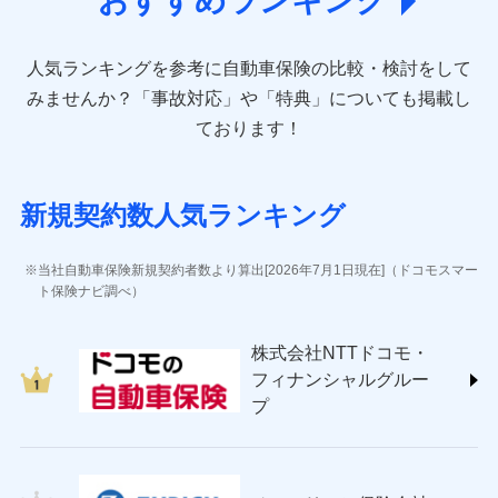
おすすめランキング
direct.co.jp/)
アニコム損害保険株式会社 (https://www.anicom-
人気ランキングを参考に自動車保険の比較・検討をして
sompo.co.jp/)
東京海上ダイレクト損害保険株式会社 (https://www.e-
みませんか？
「事故対応」や「特典」についても掲載し
design.net/)
ております！
AIG損害保険株式会社 (https://www.aig.co.jp/sonpo)
ＳＢＩ損害保険株式会社
(https://www.sbisonpo.co.jp/)
新規契約数人気ランキング
ジェイアイ傷害火災保険株式会社
(https://www.jihoken.co.jp/)
ソニー損害保険株式会社
当社自動車保険新規契約者数より算出[2026年7月1日現在]（ドコモスマー
(https://www.sonysonpo.co.jp/)
ト保険ナビ調べ）
損害保険ジャパン株式会社 (https://www.sompo-
japan.co.jp/)
株式会社NTTドコモ・
ＳＯＭＰＯダイレクト損害保険株式会社
フィナンシャルグルー
(https://www.sompo-direct.co.jp/)
プ
チューリッヒ保険会社 (https://www.zurich.co.jp/)
東京海上日動火災保険株式会社
(https://www.tokiomarine-nichido.co.jp/)
日新火災海上保険株式会社