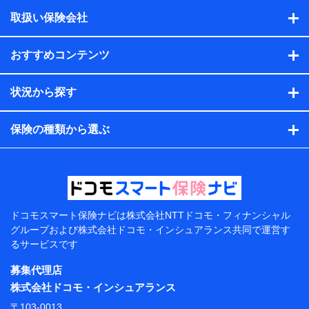
積の試算結果情報、メールマガジンを提供した際のメー
取扱い保険会社
ル内容や送信履歴の情報及び保険の更改案内等を提供し
た際のメール内容や送信履歴などの情報）が含まれま
す。
おすすめコンテンツ
保険契約情報
当社または株式会社NTTドコモ・フィナンシャルグルー
プが取得し、又は保有する保険契約に関する情報。例と
状況から探す
して、保険契約者及び被保険者の氏名、住所、生年月
日、性別、保険契約者と被保険者の関係、保険加入の目
的、保険商品の内容、保険料、保険料のお支払方法、車
保険の種類から選ぶ
のメーカーや走行距離などの情報、建物の構造や築年数
などの情報、ペットの種類や年齢などの情報などが含ま
れます。
提供当事者から受領当事者が個人データを取得する方法
電子的・電磁的方法等
【共同して利用する者の範囲】
ドコモスマート保険ナビは
株式会社NTTドコモ・フィナンシャル
グループおよび
株式会社ドコモ・インシュアランス共同で
運営す
当社
るサービスです
株式会社NTTドコモ・フィナンシャルグループ
募集代理店
【利用目的】
株式会社ドコモ・インシュアランス
当社または株式会社NTTドコモ・フィナンシャルグルー
〒103-0013