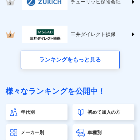
チューリッヒ保険会社
(https://www.nisshinfire.co.jp/)
ペット＆ファミリー損害保険株式会社
(https://www.petfamilyins.co.jp/)
三井住友海上火災保険株式会社 (https://www.ms-
ins.com/)
三井ダイレクト損保
三井ダイレクト損害保険株式会社
(https://www.mitsui-direct.co.jp/)
■生命保険
ランキングをもっと見る
アクサ生命保険株式会社（https://www.axa.co.jp/）
SBI生命保険株式会社（https://www.sbilife.co.jp/）
FWD生命保険株式会社（https://www.fwdlife.co.jp/）
ソニー生命保険株式会社
様々なランキングを公開中！
（https://www.sonylife.co.jp）
SOMPOひまわり生命保険株式会社
（https://www.himawari-life.co.jp/）
年代別
初めて加入の方
第一ネオ生命保険株式会社（https://neofirst.co.jp/）
大樹生命保険株式会社（https://www.taiju-life.co.jp）
太陽生命保険株式会社（https://www.taiyo-
メーカー別
車種別
seimei.co.jp）