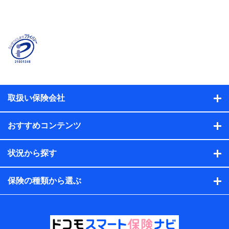
当社または株式会社NTTドコモ・フィナンシャルグルー
プが提供する保険関連サービスに関して取得し、又は保
有する情報。例として、見積請求受付時、資料請求受付
時又はユーザー登録受付時に提供いただいた情報（氏
名、住所、生年月日、性別、保険契約者と被保険者の関
係、保険加入の目的、保険商品の内容、保険料、保険料
のお支払方法、車のメーカーや走行距離などの情報、建
物の構造や築年数などの情報、ペットの種類や年齢な
ど）及びお客様との応対記録（お客様に提示した比較見
積の試算結果情報、メールマガジンを提供した際のメー
取扱い保険会社
ル内容や送信履歴の情報及び保険の更改案内等を提供し
た際のメール内容や送信履歴などの情報）が含まれま
す。
おすすめコンテンツ
保険契約情報
当社または株式会社NTTドコモ・フィナンシャルグルー
プが取得し、又は保有する保険契約に関する情報。例と
状況から探す
して、保険契約者及び被保険者の氏名、住所、生年月
日、性別、保険契約者と被保険者の関係、保険加入の目
的、保険商品の内容、保険料、保険料のお支払方法、車
保険の種類から選ぶ
のメーカーや走行距離などの情報、建物の構造や築年数
などの情報、ペットの種類や年齢などの情報などが含ま
れます。
提供当事者から受領当事者が個人データを取得する方法
電子的・電磁的方法等