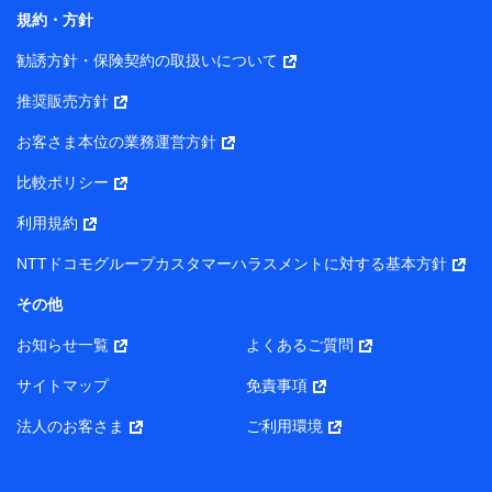
コンサルティングサービスの実施のため
規約・方針
アンケートやキャンペーン等の実施のため
上記に係る案内・手続き・管理等付帯業務を行うため
勧誘方針・保険契約の取扱いについて
【当該個人データの管理について責任を有する者の名称・住
推奨販売方針
所・代表者名】
お客さま本位の業務運営方針
当該個人データを取り扱う各共同利用者（詳細は次のとお
り）
比較ポリシー
東京都千代田区永田町2丁目11番1号 山王パークタワー
利用規約
株式会社NTTドコモ・フィナンシャルグループ 代表取締役
社長 廣井 孝史
NTTドコモグループカスタマーハラスメントに対する基本方針
東京都中央区日本橋人形町2-14-10 アーバンネット日本橋
その他
ビル 3F
お知らせ一覧
よくあるご質問
株式会社ドコモ・インシュアランス 代表取締役社長 吉
村 忠義
サイトマップ
免責事項
また当社は、オンライン面談による保険のご相談にあたっ
法人のお客さま
ご利用環境
て、以下の提携代理店とお客様の個人データを共同利用する
ことがあります。