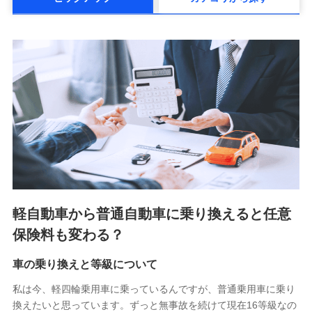
メットライフ生命株式会社(https://www.metlife.co.jp/)
メディケア生命保険株式会社
（https://www.medicarelife.com/）
■少額短期保険
株式会社アシロ少額短期保険 (https://kailash.co.jp/)
SBIいきいき少額短期保険会社 (https://www.i-
sedai.com/)
SBIペット少額短期保険株式会社 (https://www.sbipet-
ssi.co.jp/)
SBIリスタ少額短期保険会社
(https://www.jishin.co.jp/)
スマートプラス少額短期保険株式会社
（https://www.smartplus-insurance.com/）
軽自動車から普通自動車に乗り換えると任意
チューリッヒ少額短期保険株式会社
保険料も変わる？
(https://www.zurichssi.co.jp/)
Tokio Marine X少額短期保険株式会社
(https://www.tokiomarine-x.co.jp/)
車の乗り換えと等級について
ペットメディカルサポート株式会社
私は今、軽四輪乗用車に乗っているんですが、普通乗用車に乗り
(https://pshoken.co.jp/)
換えたいと思っています。ずっと無事故を続けて現在16等級なの
リトルファミリー少額短期保険株式会社