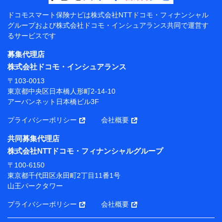
【共同して利用する者の範囲】
ドコモスマート保険ナビは
株式会社NTTドコモ・フィナンシャル
グループおよび
株式会社ドコモ・インシュアランス共同で
運営す
当社
るサービスです
株式会社NTTドコモ・フィナンシャルグループ
募集代理店
【利用目的】
株式会社ドコモ・インシュアランス
当社または株式会社NTTドコモ・フィナンシャルグルー
〒103-0013
プが提供する保険関連サービスにおけるユーザー登録受
東京都中央区日本橋人形町2-14-10
付および管理のため
アーバンネット日本橋ビル3F
当社または株式会社NTTドコモ・フィナンシャルグルー
プと取引のあるもしくは委託を受けている保険会社・提
プライバシーポリシー
会社概要
携会社の保険その他に関する情報を提供するため、また
維持管理等の委託業務遂行のため、またそれらに付帯、
共同募集代理店
関連する当社または株式会社NTTドコモ・フィナンシャ
株式会社NTTドコモ・フィナンシャルグループ
ルグループおよび提携会社のサービスを案内、提供する
ため
〒100-6150
（各サービスで取得したサービス利用履歴、ウェブサイ
東京都千代田区永田町2丁目11番1号
トの閲覧履歴、購買履歴、ご契約内容等のパーソナルデ
山王パークタワー
ータを分析して、お客さまの趣味・嗜好・傾向に応じた
サービス・商品等に関するご提案や広告の配信等を行う
プライバシーポリシー
会社概要
ことがあります。）
各種セミナーの開催のため