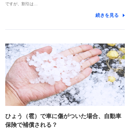
ですが、割引は…
(https://www.littlefamily-ssi.com/)
続きを見る
2.共同募集を行う代理店から受領する個人情報
郵便、電話、およびＥメール等により、当社と取引のあるも
しくは委託を受けている保険会社・提携会社の保険その他に
関する情報を提供し、金融商品等の契約を勧奨するため、ま
た維持管理等の委託業務遂行のため、またそれらに付帯、関
連する当社および提携会社のサービスを案内、提供するため
（なお、当社は複数の保険会社と取引があり、取得した個人
情報を取引のある他の保険会社の商品・サービスをご提案す
るために利用させていただくことがあります。）
上記に係る連絡・手続き・管理等付帯業務を行うため
3.セミナー募集サイトから取得した個人情報
各種セミナーの案内、開催のため
上記に係る連絡・手続き・管理等付帯業務を行うため
4.家族・友達紹介にて取得した個人情報
ひょう（雹）で車に傷がついた場合、自動車
被紹介者への連絡、及び当社と取引のあるもしくは委託を受
保険で補償される？
けている保険会社・提携会社の保険その他に関する情報を提