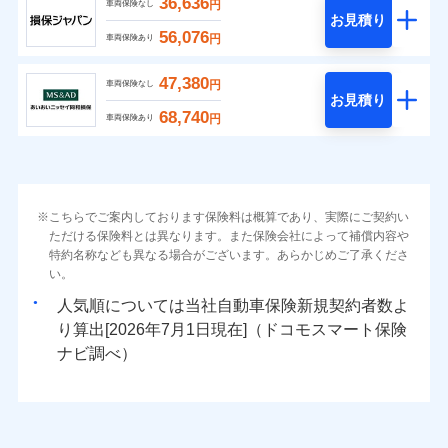
36,636
円
車両保険なし
お見積り
56,076
円
車両保険あり
47,380
円
車両保険なし
お見積り
68,740
円
車両保険あり
こちらでご案内しております保険料は概算であり、実際にご契約い
ただける保険料とは異なります。また保険会社によって補償内容や
特約名称なども異なる場合がございます。あらかじめご了承くださ
い。
人気順については当社
新規契約者数よ
り算出[
年
月
日現在]（ドコモスマート保険
ナビ調べ）