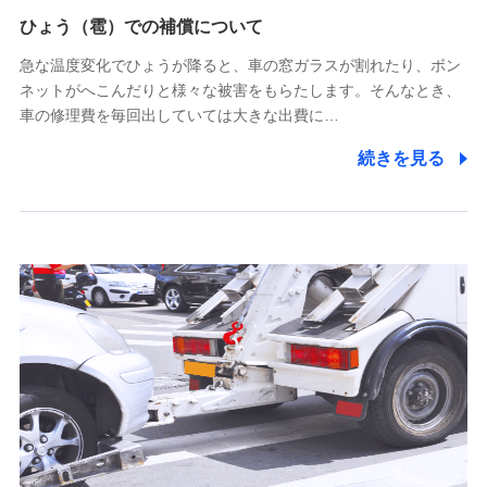
供し、金融商品等の契約を勧奨するため
ひょう（雹）での補償について
アンケートやキャンペーン等の実施のため
上記に係る連絡・手続き・管理等付帯業務を行うため
急な温度変化でひょうが降ると、車の窓ガラスが割れたり、ボン
ネットがへこんだりと様々な被害をもらたします。そんなとき、
5.通話録音にて取得する情報
車の修理費を毎回出していては大きな出費に…
電話対応の品質向上およびお問合せ内容の正確な把握のため
続きを見る
6.採用応募者の個人情報
採用選考および入社手続を実施するため
7.社員（従業者）の個人情報
人事･勤怠･健康・労務等の管理、給与支給、福利厚生・採用
退職関連処理等の各種手続きのため、当社と従業員または従
業員同士の連絡のため
8.取引先個人情報
取引先としての選定業務、営業情報の提供業務、契約締結手
続き業務、取引管理業務、およびこれらに準ずる業務の遂行
のため