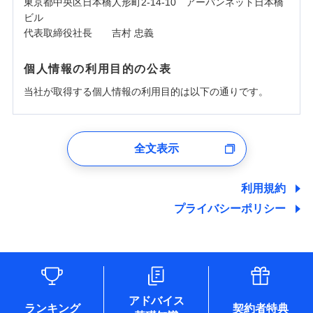
東京都中央区日本橋人形町2-14-10 アーバンネット日本橋
ビル
代表取締役社長 吉村 忠義
個人情報の利用目的の公表
当社が取得する個人情報の利用目的は以下の通りです。
1.見積請求受付時、資料請求受付時、ユーザー登録受
付時
全文表示
ユーザー登録受付および、管理のため
郵便、電話、およびＥメール等により、当社と取引のあるも
しくは委託を受けている保険会社・提携会社の保険その他に
利用規約
関する情報を提供し、金融商品等の契約を勧奨するため、ま
プライバシーポリシー
た維持管理等の委託業務遂行のため、またそれらに付帯、関
連する当社および提携会社のサービスを案内、提供するため
（なお、当社は複数の保険会社と取引があり、取得した個人
情報を取引のある他の保険会社の商品・サービスをご提案す
るために利用させていただくことがあります。）
各種セミナーの開催のため
コンサルティングサービスの実施のため
アドバイス
アンケートやキャンペーン等の実施のため
ランキング
契約者特典