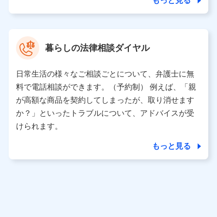
もっと見る
東京都中央区日本橋人形町2-14-10 アーバンネット日本橋
ビル 3F
株式会社ドコモ・インシュアランス 代表取締役社長 吉
村 忠義
暮らしの法律相談ダイヤル
※ 当社および株式会社NTTドコモは、お客さまの情報を利
用させていただくにあたっては、「NTTドコモ パーソナル
日常生活の様々なご相談ごとについて、弁護士に無
データ憲章」に定める行動原則を順守します 。
※ パーソナルデータダッシュボードの「第三者提供の管
料で電話相談ができます。（予約制） 例えば、「親
理」の設定状態にかかわらず、共同利用する場合がありま
が高額な商品を契約してしまったが、取り消せます
す。
か？」といったトラブルについて、アドバイスが受
※ dポイントクラブ会員ではないお客さま（2019年12月11
けられます。
日以降、一度もdポイントクラブ会員であったことがないお
客さまに限る）に関する、2019年12月10日以前に取得した
もっと見る
個人データは、こちら の利用目的の範囲内に限って共同利
用します。
当社は株式会社NTTドコモ・フィナンシャルグループ
との間で、以下のとおり個人データを共同利用しま
す。