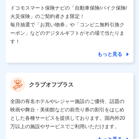
当社又は株式会社NTTドコモと取引のあるもしくは委託
を受けている保険会社・提携会社の保険その他に関する
ドコモスマート保険ナビの「自動車保険/バイク保険/
情報を提供するため、また維持管理等の委託業務遂行の
火災保険」のご契約者さま限定！
ため、またそれらに付帯、関連する当社、株式会社NTT
ドコモおよび提携会社のサービスを案内、提供するため
毎月抽選で「お買い物券」や「コンビニ無料引換ク
（各サービスで取得したサービス利用履歴、ウェブサイ
ーポン」などのデジタルギフトがその場で当たりま
トの閲覧履歴、購買履歴、ご契約内容等のパーソナルデ
ータを分析して、お客さまの趣味・嗜好・傾向に応じた
す！
サービス・商品等に関するご提案や広告の配信等を行う
ことがあります。）
もっと見る
各種セミナーの開催のため
コンサルティングサービスの実施のため
アンケートやキャンペーン等の実施のため
上記に係る案内・手続き・管理等付帯業務を行うため
クラブオフプラス
【当該個人データの管理について責任を有する者の名称・住
所・代表者名】
全国の有名ホテルやレジャー施設のご優待、話題の
当該個人データを取り扱う各共同利用者（詳細は次のとお
映画や舞台・美術館などの前売り券の割引をはじめ
り）
とした各種サービスを提供しております。国内外20
東京都千代田区永田町2丁目11番1号 山王パークタワー
万以上の施設やサービスでご利用いただけます。
株式会社NTTドコモ 代表取締役社長 前田 義晃