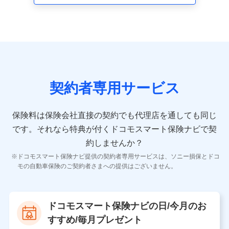
走行距離などの情報、建物の構造や築年数などの情報、
ペットの種類や年齢など）及びお客様との応対記録 （お
客様に提示した比較見積の試算結果情報、メールマガジ
ンを提供した際のメール内容や送信履歴の情報及び保険
の更改案内等を提供した際のメール内容や送信履歴など
の情報）が含まれます。
保険契約情報
当社又は株式会社NTTドコモが取得し、又は保有する保
険契約に関する情報。例として、保険契約者及び被保険
契約者専用サービス
者の氏名、住所、生年月日、性別、保険契約者と被保険
者の関係、保険加入の目的、保険商品の内容、保険料、
保険料のお支払方法、車のメーカーや走行距離などの情
保険料は保険会社直接の契約でも代理店を通しても同じ
報、建物の構造や築年数などの情報、ペットの種類や年
齢などの情報などが含まれます。
です。
それなら特典が付くドコモスマート保険ナビで契
約しませんか？
【共同して利用する者の範囲】
ドコモスマート保険ナビ提供の契約者専用サービスは、ソニー損保とドコ
当社
モの自動車保険のご契約者さまへの提供はございません。
株式会社NTTドコモ
【利用する者の利用目的】
ドコモスマート保険ナビの日/今月のお
当社又は株式会社NTTドコモが提供する保険関連サービ
すすめ/毎月プレゼント
スにおけるユーザ登録受付および管理のため