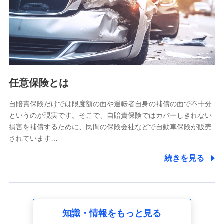
基本情報
氏名、電話番号、メールアドレス、お客さまの識別子、
属性、連絡先、dポイントサービスのご利用に関する情
報。例として、dポイントカード番号、性別、年齢、家族
構成、住所、dポイント残高、dポイント利用履歴などが
含まれます。
利用情報
任意保険とは
当社又は株式会社NTTドコモが提供する各種サービスな
どのご契約・ご利用などに関する情報。例として、当社
又は株式会社NTTドコモが提供する各種サービスのご契
自賠責保険だけでは限度額の面や運転者自身の補償の面で不十分
約状態・ご利用履歴インターネット利用時の行動に関す
というのが現実です。そこで、自賠責保険ではカバーしきれない
る情報、アプリケーション利用時の行動に関する情報、
損害を補償するために、民間の保険会社などで自動車保険が販売
購入されたサービスや商品の名称・購入場所・決済に関
されています…
する情報、アンケートの回答に関する情報などが含まれ
ます。
続きを見る
保険関連サービス情報
当社又は株式会社NTTドコモが提供する保険関連サービ
スに関して取得し、又は保有する情報。例として、見積
請求受付時、資料請求受付時又はユーザー登録受付時に
提供いただいた情報（氏名、住所、生年月日、性別、保
険契約者と被保険者の関係、保険加入の目的、保険商品
知識・情報をもっと見る
の内容、保険料、保険料のお支払方法、車のメーカーや