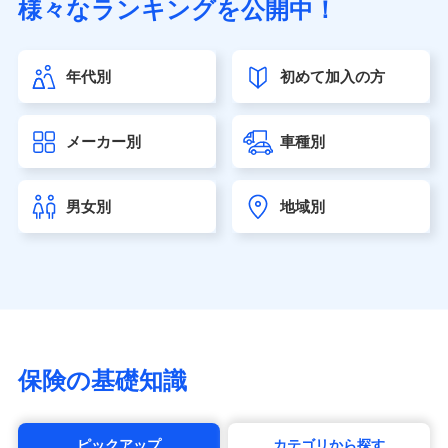
様々なランキングを公開中！
（https://www.sonylife.co.jp）
SOMPOひまわり生命保険株式会社
（https://www.himawari-life.co.jp/）
年代別
初めて加入の方
第一ネオ生命保険株式会社（https://neofirst.co.jp/）
大樹生命保険株式会社（https://www.taiju-life.co.jp）
太陽生命保険株式会社（https://www.taiyo-
メーカー別
車種別
seimei.co.jp）
チューリッヒ生命保険株式会社
（https://www.zurichlife.co.jp/）
男女別
地域別
東京海上日動あんしん生命保険株式会社
（https://www.tmn-anshin.co.jp/）
なないろ生命保険株式会社
（https://www.nanairolife.co.jp/）
日本生命保険相互会社（https://www.nissay.co.jp）
はなさく生命保険株式会社
（https://www.life8739.co.jp/）
マニュライフ生命保険株式会社
保険の基礎知識
（https://www.manulife.co.jp/）
三井住友海上あいおい生命保険株式会社
（https://www.msa-life.co.jp/）
ピックアップ
カテゴリから探す