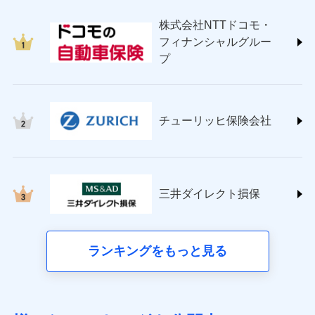
japan.co.jp/)
株式会社NTTドコモ・
ＳＯＭＰＯダイレクト損害保険株式会社
フィナンシャルグルー
(https://www.sompo-direct.co.jp/)
プ
チューリッヒ保険会社 (https://www.zurich.co.jp/)
東京海上日動火災保険株式会社
(https://www.tokiomarine-nichido.co.jp/)
日新火災海上保険株式会社
チューリッヒ保険会社
(https://www.nisshinfire.co.jp/)
ペット＆ファミリー損害保険株式会社
(https://www.petfamilyins.co.jp/)
三井住友海上火災保険株式会社 (https://www.ms-
ins.com/)
三井ダイレクト損保
三井ダイレクト損害保険株式会社
(https://www.mitsui-direct.co.jp/)
■生命保険
ランキングをもっと見る
アクサ生命保険株式会社（https://www.axa.co.jp/）
SBI生命保険株式会社（https://www.sbilife.co.jp/）
FWD生命保険株式会社（https://www.fwdlife.co.jp/）
ソニー生命保険株式会社