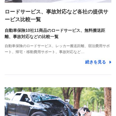
ロードサービス、事故対応など各社の提供サ
9.お問い合わせ情報
各種お問い合わせに対応するため
ービス比較一覧
自動車保険10社11商品のロードサービス、無料搬送距
10.受託業務の 個人情報
離、事故対応などの比較一覧
受託業務の遂行およびこれらに準ずる業務の遂行のため
自動車保険のロードサービス、レッカー搬送距離、宿泊費用サポ
11.マイカー通勤管理クラウド並びに法人向けASPサー
ート、帰宅・移動費用サポート、事故対応など…
ビスに関してのお問い合わせ情報
続きを見る
各種お問い合わせに対応するため
当社のサービスに関する情報提供や、皆様に有用なお知らせ
をお送りするため
アンケートの送付のため
当社のサービスや媒体の運営改善に必要なデータを解析し、
分析するため
当社の対応品質向上やお問い合わせ内容の正確な把握のため
個人情報保護管理者の職名、連絡先
株式会社ドコモ・インシュアランス 営業部長
〒103-0013 東京都中央区日本橋人形町2-14-10 アーバン