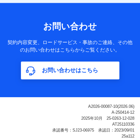
【共同して利用される利用データの項目】
当社または株式会社NTTドコモ・フィナンシャルグループが
サービス提供等を通じて取得した、以下の情報などの個人デ
お問い合わせ
ータ
基本情報
契約内容変更、ロードサービス・事故のご連絡、その他
氏名、電話番号、メールアドレス、お客さまの識別子、
のお問い合わせはこちらからご覧ください。
属性、連絡先、dポイントサービスのご利用に関する情
報。例として、dポイントカード番号、性別、年齢、家族
構成、住所、dポイント残高、dポイント利用履歴などが
お問い合わせはこちら
含まれます。
利用情報
当社または株式会社NTTドコモ・フィナンシャルグルー
プが提供する各種サービスなどのご契約・ご利用などに
関する情報。例として、当社または株式会社NTTドコ
モ・フィナンシャルグループが提供する各種サービスの
ご契約状態・ご利用履歴インターネット利用時の行動に
関する情報、アプリケーション利用時の行動に関する情
報、購入されたサービスや商品の名称・購入場所・決済
に関する情報、アンケートの回答に関する情報などが含
まれます。
保険関連サービス情報