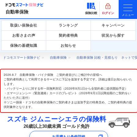
自動車保険
保険比較
ログイン
メニュー
取扱い保険会社
ランキング
キャンペーン
お客さまの声
契約者特典
状況から探す
保険の基礎知識
お知らせ
ドコモスマート保険ナビ
自動車保険
自動車保険 比較・見積もり ネットで
2026.8.7 自動車保険・バイク保険 ご契約者並びにご検討中の皆様へ
ご契約者特典として利用できるサービスに下記を追加する予定です。詳細は後日お知らせいた
します。
・バッテリー上りに対する年一回無料対応（2026年9月1日から全契約者に提供開始予定）
・エマージェンシー（緊急連絡）カードのプレゼント（2026年9月1日以降始期のご契約をい
ただいた方に送付）
※ソニー損保・ドコモの自動車保険のご契約者さまは追加予定の特典含め、ご契約者特典の提
供対象外となります。
スズキ ジムニーシエラの保険料
26歳以上30歳未満 ゴールド免許
お見積もり条件詳細