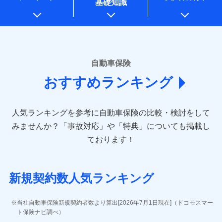
基礎知識
上記に係る案内・手続き・管理等付帯業務を行うため
* 当社が委託を受けている保険会社の情報は、保険会社のホ
ームページに掲載しておりますので、ご確認ください。
■損害保険
あいおいニッセイ同和損害保険株式会社
自動車保険
(https://www.aioinissaydowa.co.jp/)
おすすめランキング
アクサ損害保険株式会社 (https://www.axa-
direct.co.jp/)
アニコム損害保険株式会社 (https://www.anicom-
人気ランキングを参考に自動車保険の比較・検討をして
sompo.co.jp/)
東京海上ダイレクト損害保険株式会社 (https://www.e-
みませんか？
「事故対応」や「特典」についても掲載し
design.net/)
ております！
AIG損害保険株式会社 (https://www.aig.co.jp/sonpo)
ＳＢＩ損害保険株式会社
(https://www.sbisonpo.co.jp/)
新規契約数人気ランキング
ジェイアイ傷害火災保険株式会社
(https://www.jihoken.co.jp/)
ソニー損害保険株式会社
当社自動車保険新規契約者数より算出[2026年7月1日現在]（ドコモスマー
(https://www.sonysonpo.co.jp/)
ト保険ナビ調べ）
損害保険ジャパン株式会社 (https://www.sompo-