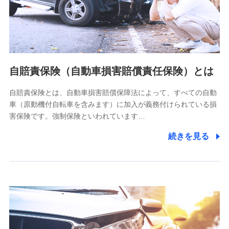
ネット日本橋ビル 3F
株式会社ドコモ・インシュアランス
個人情報の第三者提供について
当社ではご本人の同意がある場合または法令に基づく場合を
自賠責保険（自動車損害賠償責任保険）とは
除き、第三者に提供いたしません。
自賠責保険とは、自動車損害賠償保障法によって、すべての自動
業務の委託
車（原動機付自転車を含みます）に加入が義務付けられている損
当社は利用目的の達成に必要な範囲内において個人情報の取
害保険です。強制保険といわれています…
り扱いの全部または一部を委託する場合があります。
続きを見る
個人データの共同利用
当社は株式会社NTTドコモとの間で、以下のとおり個
人データを共同利用します。
【共同して利用される利用データの項目】
当社又は株式会社NTTドコモがサービス提供等を通じて取得
した、以下の情報などの個人データ