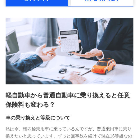
メットライフ生命株式会社(https://www.metlife.co.jp/)
メディケア生命保険株式会社
（https://www.medicarelife.com/）
■少額短期保険
株式会社アシロ少額短期保険 (https://kailash.co.jp/)
SBIいきいき少額短期保険会社 (https://www.i-
sedai.com/)
SBIペット少額短期保険株式会社 (https://www.sbipet-
ssi.co.jp/)
SBIリスタ少額短期保険会社
(https://www.jishin.co.jp/)
スマートプラス少額短期保険株式会社
（https://www.smartplus-insurance.com/）
軽自動車から普通自動車に乗り換えると任意
チューリッヒ少額短期保険株式会社
保険料も変わる？
(https://www.zurichssi.co.jp/)
Tokio Marine X少額短期保険株式会社
(https://www.tokiomarine-x.co.jp/)
車の乗り換えと等級について
ペットメディカルサポート株式会社
私は今、軽四輪乗用車に乗っているんですが、普通乗用車に乗り
(https://pshoken.co.jp/)
換えたいと思っています。ずっと無事故を続けて現在16等級なの
リトルファミリー少額短期保険株式会社