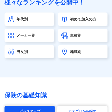
様々なランキングを公開中！
（https://www.sonylife.co.jp）
SOMPOひまわり生命保険株式会社
（https://www.himawari-life.co.jp/）
年代別
初めて加入の方
第一ネオ生命保険株式会社（https://neofirst.co.jp/）
大樹生命保険株式会社（https://www.taiju-life.co.jp）
太陽生命保険株式会社（https://www.taiyo-
メーカー別
車種別
seimei.co.jp）
チューリッヒ生命保険株式会社
（https://www.zurichlife.co.jp/）
男女別
地域別
東京海上日動あんしん生命保険株式会社
（https://www.tmn-anshin.co.jp/）
なないろ生命保険株式会社
（https://www.nanairolife.co.jp/）
日本生命保険相互会社（https://www.nissay.co.jp）
はなさく生命保険株式会社
（https://www.life8739.co.jp/）
マニュライフ生命保険株式会社
保険の基礎知識
（https://www.manulife.co.jp/）
三井住友海上あいおい生命保険株式会社
（https://www.msa-life.co.jp/）
ピックアップ
カテゴリから探す