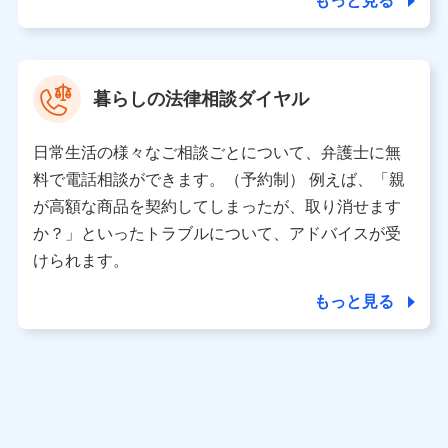
もっと見る
東京都中央区日本橋人形町2-14-10 アーバンネット日本橋
ビル 3F
株式会社ドコモ・インシュアランス 代表取締役社長 吉
村 忠義
暮らしの法律相談ダイヤル
※ 当社および株式会社NTTドコモは、お客さまの情報を利
用させていただくにあたっては、「NTTドコモ パーソナル
日常生活の様々なご相談ごとについて、弁護士に無
データ憲章」に定める行動原則を順守します 。
※ パーソナルデータダッシュボードの「第三者提供の管
料で電話相談ができます。（予約制） 例えば、「親
理」の設定状態にかかわらず、共同利用する場合がありま
が高額な商品を契約してしまったが、取り消せます
す。
か？」といったトラブルについて、アドバイスが受
※ dポイントクラブ会員ではないお客さま（2019年12月11
けられます。
日以降、一度もdポイントクラブ会員であったことがないお
客さまに限る）に関する、2019年12月10日以前に取得した
もっと見る
個人データは、こちら の利用目的の範囲内に限って共同利
用します。
当社は株式会社NTTドコモ・フィナンシャルグループ
との間で、以下のとおり個人データを共同利用しま
す。