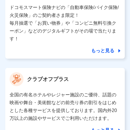
当社又は株式会社NTTドコモと取引のあるもしくは委託
を受けている保険会社・提携会社の保険その他に関する
ドコモスマート保険ナビの「自動車保険/バイク保険/
情報を提供するため、また維持管理等の委託業務遂行の
火災保険」のご契約者さま限定！
ため、またそれらに付帯、関連する当社、株式会社NTT
ドコモおよび提携会社のサービスを案内、提供するため
毎月抽選で「お買い物券」や「コンビニ無料引換ク
（各サービスで取得したサービス利用履歴、ウェブサイ
ーポン」などのデジタルギフトがその場で当たりま
トの閲覧履歴、購買履歴、ご契約内容等のパーソナルデ
ータを分析して、お客さまの趣味・嗜好・傾向に応じた
す！
サービス・商品等に関するご提案や広告の配信等を行う
ことがあります。）
もっと見る
各種セミナーの開催のため
コンサルティングサービスの実施のため
アンケートやキャンペーン等の実施のため
上記に係る案内・手続き・管理等付帯業務を行うため
クラブオフプラス
【当該個人データの管理について責任を有する者の名称・住
所・代表者名】
全国の有名ホテルやレジャー施設のご優待、話題の
当該個人データを取り扱う各共同利用者（詳細は次のとお
映画や舞台・美術館などの前売り券の割引をはじめ
り）
とした各種サービスを提供しております。国内外20
東京都千代田区永田町2丁目11番1号 山王パークタワー
万以上の施設やサービスでご利用いただけます。
株式会社NTTドコモ 代表取締役社長 前田 義晃