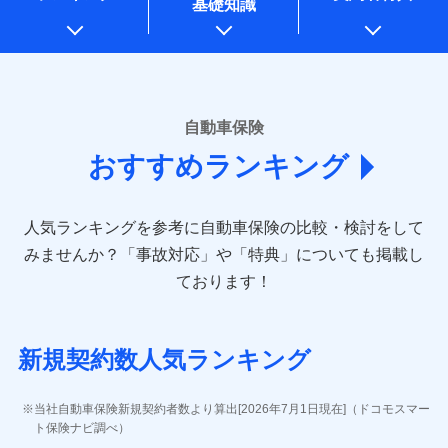
基礎知識
上記に係る案内・手続き・管理等付帯業務を行うため
* 当社が委託を受けている保険会社の情報は、保険会社のホ
ームページに掲載しておりますので、ご確認ください。
■損害保険
あいおいニッセイ同和損害保険株式会社
自動車保険
(https://www.aioinissaydowa.co.jp/)
おすすめランキング
アクサ損害保険株式会社 (https://www.axa-
direct.co.jp/)
アニコム損害保険株式会社 (https://www.anicom-
人気ランキングを参考に自動車保険の比較・検討をして
sompo.co.jp/)
東京海上ダイレクト損害保険株式会社 (https://www.e-
みませんか？
「事故対応」や「特典」についても掲載し
design.net/)
ております！
AIG損害保険株式会社 (https://www.aig.co.jp/sonpo)
ＳＢＩ損害保険株式会社
(https://www.sbisonpo.co.jp/)
新規契約数人気ランキング
ジェイアイ傷害火災保険株式会社
(https://www.jihoken.co.jp/)
ソニー損害保険株式会社
当社自動車保険新規契約者数より算出[2026年7月1日現在]（ドコモスマー
(https://www.sonysonpo.co.jp/)
ト保険ナビ調べ）
損害保険ジャパン株式会社 (https://www.sompo-