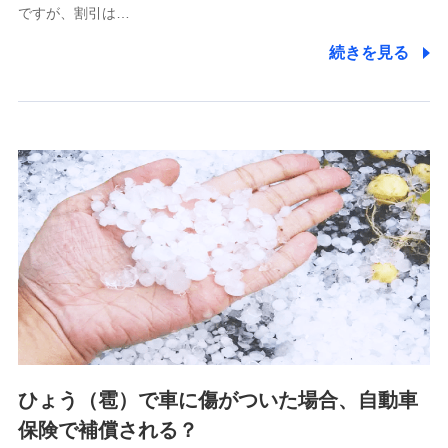
ですが、割引は…
(https://www.littlefamily-ssi.com/)
続きを見る
2.共同募集を行う代理店から受領する個人情報
郵便、電話、およびＥメール等により、当社と取引のあるも
しくは委託を受けている保険会社・提携会社の保険その他に
関する情報を提供し、金融商品等の契約を勧奨するため、ま
た維持管理等の委託業務遂行のため、またそれらに付帯、関
連する当社および提携会社のサービスを案内、提供するため
（なお、当社は複数の保険会社と取引があり、取得した個人
情報を取引のある他の保険会社の商品・サービスをご提案す
るために利用させていただくことがあります。）
上記に係る連絡・手続き・管理等付帯業務を行うため
3.セミナー募集サイトから取得した個人情報
各種セミナーの案内、開催のため
上記に係る連絡・手続き・管理等付帯業務を行うため
4.家族・友達紹介にて取得した個人情報
ひょう（雹）で車に傷がついた場合、自動車
被紹介者への連絡、及び当社と取引のあるもしくは委託を受
保険で補償される？
けている保険会社・提携会社の保険その他に関する情報を提