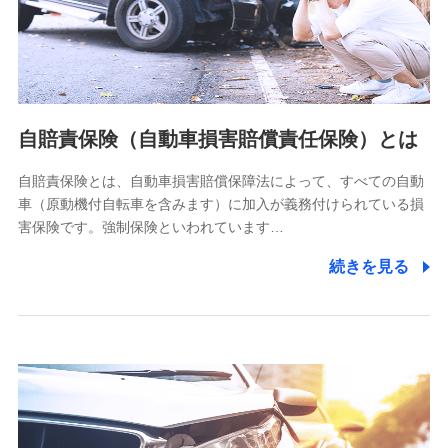
ネット日本橋ビル 3F
株式会社ドコモ・インシュアランス
個人情報の第三者提供について
当社ではご本人の同意がある場合または法令に基づく場合を
自賠責保険（自動車損害賠償責任保険）とは
除き、第三者に提供いたしません。
自賠責保険とは、自動車損害賠償保障法によって、すべての自動
業務の委託
車（原動機付自転車を含みます）に加入が義務付けられている損
当社は利用目的の達成に必要な範囲内において個人情報の取
害保険です。強制保険といわれています…
り扱いの全部または一部を委託する場合があります。
続きを見る
個人データの共同利用
当社は株式会社NTTドコモとの間で、以下のとおり個
人データを共同利用します。
【共同して利用される利用データの項目】
当社又は株式会社NTTドコモがサービス提供等を通じて取得
した、以下の情報などの個人データ