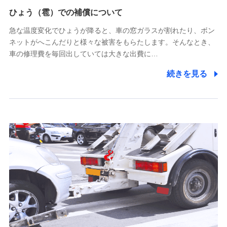
供し、金融商品等の契約を勧奨するため
ひょう（雹）での補償について
アンケートやキャンペーン等の実施のため
上記に係る連絡・手続き・管理等付帯業務を行うため
急な温度変化でひょうが降ると、車の窓ガラスが割れたり、ボン
ネットがへこんだりと様々な被害をもらたします。そんなとき、
5.通話録音にて取得する情報
車の修理費を毎回出していては大きな出費に…
電話対応の品質向上およびお問合せ内容の正確な把握のため
続きを見る
6.採用応募者の個人情報
採用選考および入社手続を実施するため
7.社員（従業者）の個人情報
人事･勤怠･健康・労務等の管理、給与支給、福利厚生・採用
退職関連処理等の各種手続きのため、当社と従業員または従
業員同士の連絡のため
8.取引先個人情報
取引先としての選定業務、営業情報の提供業務、契約締結手
続き業務、取引管理業務、およびこれらに準ずる業務の遂行
のため