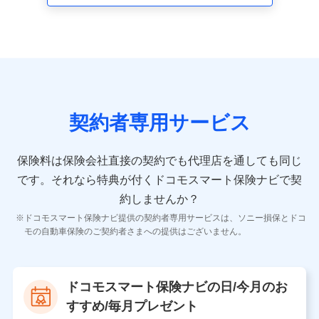
走行距離などの情報、建物の構造や築年数などの情報、
ペットの種類や年齢など）及びお客様との応対記録 （お
客様に提示した比較見積の試算結果情報、メールマガジ
ンを提供した際のメール内容や送信履歴の情報及び保険
の更改案内等を提供した際のメール内容や送信履歴など
の情報）が含まれます。
保険契約情報
当社又は株式会社NTTドコモが取得し、又は保有する保
険契約に関する情報。例として、保険契約者及び被保険
契約者専用サービス
者の氏名、住所、生年月日、性別、保険契約者と被保険
者の関係、保険加入の目的、保険商品の内容、保険料、
保険料のお支払方法、車のメーカーや走行距離などの情
保険料は保険会社直接の契約でも代理店を通しても同じ
報、建物の構造や築年数などの情報、ペットの種類や年
齢などの情報などが含まれます。
です。
それなら特典が付くドコモスマート保険ナビで契
約しませんか？
【共同して利用する者の範囲】
ドコモスマート保険ナビ提供の契約者専用サービスは、ソニー損保とドコ
当社
モの自動車保険のご契約者さまへの提供はございません。
株式会社NTTドコモ
【利用する者の利用目的】
ドコモスマート保険ナビの日/今月のお
当社又は株式会社NTTドコモが提供する保険関連サービ
すすめ/毎月プレゼント
スにおけるユーザ登録受付および管理のため