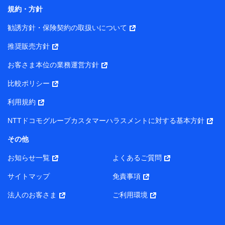
コンサルティングサービスの実施のため
規約・方針
アンケートやキャンペーン等の実施のため
上記に係る案内・手続き・管理等付帯業務を行うため
勧誘方針・保険契約の取扱いについて
【当該個人データの管理について責任を有する者の名称・住
推奨販売方針
所・代表者名】
お客さま本位の業務運営方針
当該個人データを取り扱う各共同利用者（詳細は次のとお
り）
比較ポリシー
東京都千代田区永田町2丁目11番1号 山王パークタワー
利用規約
株式会社NTTドコモ・フィナンシャルグループ 代表取締役
社長 廣井 孝史
NTTドコモグループカスタマーハラスメントに対する基本方針
東京都中央区日本橋人形町2-14-10 アーバンネット日本橋
その他
ビル 3F
お知らせ一覧
よくあるご質問
株式会社ドコモ・インシュアランス 代表取締役社長 吉
村 忠義
サイトマップ
免責事項
また当社は、オンライン面談による保険のご相談にあたっ
法人のお客さま
ご利用環境
て、以下の提携代理店とお客様の個人データを共同利用する
ことがあります。