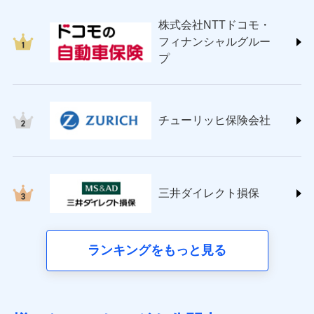
japan.co.jp/)
株式会社NTTドコモ・
ＳＯＭＰＯダイレクト損害保険株式会社
フィナンシャルグルー
(https://www.sompo-direct.co.jp/)
プ
チューリッヒ保険会社 (https://www.zurich.co.jp/)
東京海上日動火災保険株式会社
(https://www.tokiomarine-nichido.co.jp/)
日新火災海上保険株式会社
チューリッヒ保険会社
(https://www.nisshinfire.co.jp/)
ペット＆ファミリー損害保険株式会社
(https://www.petfamilyins.co.jp/)
三井住友海上火災保険株式会社 (https://www.ms-
ins.com/)
三井ダイレクト損保
三井ダイレクト損害保険株式会社
(https://www.mitsui-direct.co.jp/)
■生命保険
ランキングをもっと見る
アクサ生命保険株式会社（https://www.axa.co.jp/）
SBI生命保険株式会社（https://www.sbilife.co.jp/）
FWD生命保険株式会社（https://www.fwdlife.co.jp/）
ソニー生命保険株式会社