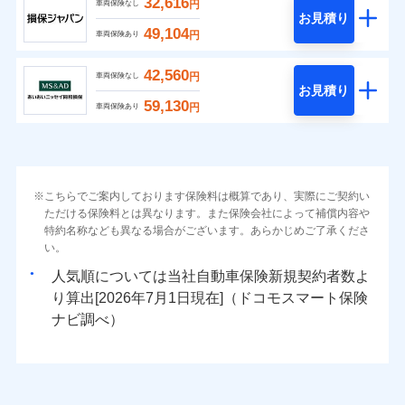
32,616
円
車両保険なし
お見積り
49,104
円
車両保険あり
42,560
円
車両保険なし
お見積り
59,130
円
車両保険あり
こちらでご案内しております保険料は概算であり、実際にご契約い
ただける保険料とは異なります。また保険会社によって補償内容や
特約名称なども異なる場合がございます。あらかじめご了承くださ
い。
人気順については当社
新規契約者数よ
り算出[
年
月
日現在]（ドコモスマート保険
ナビ調べ）