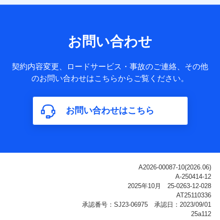
【共同して利用される利用データの項目】
当社または株式会社NTTドコモ・フィナンシャルグループが
サービス提供等を通じて取得した、以下の情報などの個人デ
お問い合わせ
ータ
基本情報
契約内容変更、ロードサービス・事故のご連絡、その他
氏名、電話番号、メールアドレス、お客さまの識別子、
のお問い合わせはこちらからご覧ください。
属性、連絡先、dポイントサービスのご利用に関する情
報。例として、dポイントカード番号、性別、年齢、家族
構成、住所、dポイント残高、dポイント利用履歴などが
お問い合わせはこちら
含まれます。
利用情報
当社または株式会社NTTドコモ・フィナンシャルグルー
プが提供する各種サービスなどのご契約・ご利用などに
関する情報。例として、当社または株式会社NTTドコ
モ・フィナンシャルグループが提供する各種サービスの
ご契約状態・ご利用履歴インターネット利用時の行動に
関する情報、アプリケーション利用時の行動に関する情
報、購入されたサービスや商品の名称・購入場所・決済
に関する情報、アンケートの回答に関する情報などが含
まれます。
保険関連サービス情報