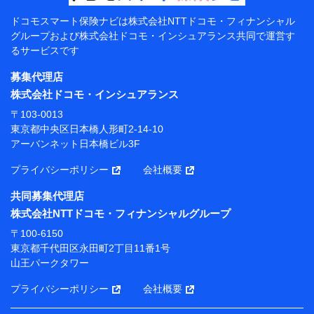
【共同して利用する者の範囲】
ドコモスマート保険ナビは
株式会社NTTドコモ・フィナンシャル
グループおよび
株式会社ドコモ・インシュアランス共同で
運営す
当社
るサービスです
株式会社NTTドコモ・フィナンシャルグループ
募集代理店
【利用目的】
株式会社ドコモ・インシュアランス
当社または株式会社NTTドコモ・フィナンシャルグルー
〒103-0013
プが提供する保険関連サービスにおけるユーザー登録受
東京都中央区日本橋人形町2-14-10
付および管理のため
アーバンネット日本橋ビル3F
当社または株式会社NTTドコモ・フィナンシャルグルー
プと取引のあるもしくは委託を受けている保険会社・提
プライバシーポリシー
会社概要
携会社の保険その他に関する情報を提供するため、また
維持管理等の委託業務遂行のため、またそれらに付帯、
共同募集代理店
関連する当社または株式会社NTTドコモ・フィナンシャ
株式会社NTTドコモ・フィナンシャルグループ
ルグループおよび提携会社のサービスを案内、提供する
ため
〒100-6150
（各サービスで取得したサービス利用履歴、ウェブサイ
東京都千代田区永田町2丁目11番1号
トの閲覧履歴、購買履歴、ご契約内容等のパーソナルデ
山王パークタワー
ータを分析して、お客さまの趣味・嗜好・傾向に応じた
サービス・商品等に関するご提案や広告の配信等を行う
プライバシーポリシー
会社概要
ことがあります。）
各種セミナーの開催のため