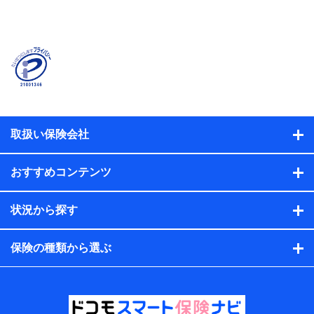
当社または株式会社NTTドコモ・フィナンシャルグルー
プが提供する保険関連サービスに関して取得し、又は保
有する情報。例として、見積請求受付時、資料請求受付
時又はユーザー登録受付時に提供いただいた情報（氏
名、住所、生年月日、性別、保険契約者と被保険者の関
係、保険加入の目的、保険商品の内容、保険料、保険料
のお支払方法、車のメーカーや走行距離などの情報、建
物の構造や築年数などの情報、ペットの種類や年齢な
ど）及びお客様との応対記録（お客様に提示した比較見
積の試算結果情報、メールマガジンを提供した際のメー
取扱い保険会社
ル内容や送信履歴の情報及び保険の更改案内等を提供し
た際のメール内容や送信履歴などの情報）が含まれま
す。
おすすめコンテンツ
保険契約情報
当社または株式会社NTTドコモ・フィナンシャルグルー
プが取得し、又は保有する保険契約に関する情報。例と
状況から探す
して、保険契約者及び被保険者の氏名、住所、生年月
日、性別、保険契約者と被保険者の関係、保険加入の目
的、保険商品の内容、保険料、保険料のお支払方法、車
保険の種類から選ぶ
のメーカーや走行距離などの情報、建物の構造や築年数
などの情報、ペットの種類や年齢などの情報などが含ま
れます。
提供当事者から受領当事者が個人データを取得する方法
電子的・電磁的方法等