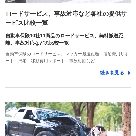
ロードサービス、事故対応など各社の提供サ
9.お問い合わせ情報
各種お問い合わせに対応するため
ービス比較一覧
自動車保険10社11商品のロードサービス、無料搬送距
10.受託業務の 個人情報
離、事故対応などの比較一覧
受託業務の遂行およびこれらに準ずる業務の遂行のため
自動車保険のロードサービス、レッカー搬送距離、宿泊費用サポ
11.マイカー通勤管理クラウド並びに法人向けASPサー
ート、帰宅・移動費用サポート、事故対応など…
ビスに関してのお問い合わせ情報
続きを見る
各種お問い合わせに対応するため
当社のサービスに関する情報提供や、皆様に有用なお知らせ
をお送りするため
アンケートの送付のため
当社のサービスや媒体の運営改善に必要なデータを解析し、
分析するため
当社の対応品質向上やお問い合わせ内容の正確な把握のため
個人情報保護管理者の職名、連絡先
株式会社ドコモ・インシュアランス 営業部長
〒103-0013 東京都中央区日本橋人形町2-14-10 アーバン