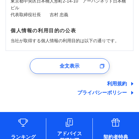
東京都中央区日本橋人形町2-14-10 アーバンネット日本橋
ビル
代表取締役社長 吉村 忠義
個人情報の利用目的の公表
当社が取得する個人情報の利用目的は以下の通りです。
1.見積請求受付時、資料請求受付時、ユーザー登録受
付時
全文表示
ユーザー登録受付および、管理のため
郵便、電話、およびＥメール等により、当社と取引のあるも
しくは委託を受けている保険会社・提携会社の保険その他に
利用規約
関する情報を提供し、金融商品等の契約を勧奨するため、ま
プライバシーポリシー
た維持管理等の委託業務遂行のため、またそれらに付帯、関
連する当社および提携会社のサービスを案内、提供するため
（なお、当社は複数の保険会社と取引があり、取得した個人
情報を取引のある他の保険会社の商品・サービスをご提案す
るために利用させていただくことがあります。）
各種セミナーの開催のため
コンサルティングサービスの実施のため
アドバイス
アンケートやキャンペーン等の実施のため
ランキング
契約者特典