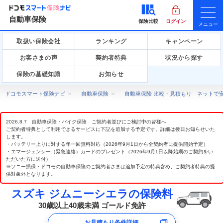
自動車保険
保険比較
ログイン
メニュー
取扱い保険会社
ランキング
キャンペーン
お客さまの声
契約者特典
状況から探す
保険の基礎知識
お知らせ
ドコモスマート保険ナビ
自動車保険
自動車保険 比較・見積もり ネットで
2026.8.7 自動車保険・バイク保険 ご契約者並びにご検討中の皆様へ
ご契約者特典として利用できるサービスに下記を追加する予定です。詳細は後日お知らせいた
します。
・バッテリー上りに対する年一回無料対応（2026年9月1日から全契約者に提供開始予定）
・エマージェンシー（緊急連絡）カードのプレゼント（2026年9月1日以降始期のご契約をい
ただいた方に送付）
※ソニー損保・ドコモの自動車保険のご契約者さまは追加予定の特典含め、ご契約者特典の提
供対象外となります。
スズキ ジムニーシエラの保険料
30歳以上40歳未満 ゴールド免許
お見積もり条件詳細