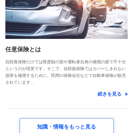
基本情報
氏名、電話番号、メールアドレス、お客さまの識別子、
属性、連絡先、dポイントサービスのご利用に関する情
報。例として、dポイントカード番号、性別、年齢、家族
構成、住所、dポイント残高、dポイント利用履歴などが
含まれます。
利用情報
任意保険とは
当社又は株式会社NTTドコモが提供する各種サービスな
どのご契約・ご利用などに関する情報。例として、当社
又は株式会社NTTドコモが提供する各種サービスのご契
自賠責保険だけでは限度額の面や運転者自身の補償の面で不十分
約状態・ご利用履歴インターネット利用時の行動に関す
というのが現実です。そこで、自賠責保険ではカバーしきれない
る情報、アプリケーション利用時の行動に関する情報、
損害を補償するために、民間の保険会社などで自動車保険が販売
購入されたサービスや商品の名称・購入場所・決済に関
されています…
する情報、アンケートの回答に関する情報などが含まれ
ます。
続きを見る
保険関連サービス情報
当社又は株式会社NTTドコモが提供する保険関連サービ
スに関して取得し、又は保有する情報。例として、見積
請求受付時、資料請求受付時又はユーザー登録受付時に
提供いただいた情報（氏名、住所、生年月日、性別、保
険契約者と被保険者の関係、保険加入の目的、保険商品
知識・情報をもっと見る
の内容、保険料、保険料のお支払方法、車のメーカーや