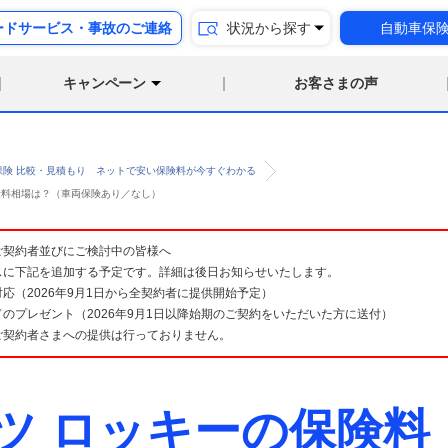
ードサービス・事故のご連絡
状況から探す
自動車保
キャンペーン
お客さまの声
保険 比較・見積もり ネットで安い保険料が今すぐわかる
保険料相場は？（車両保険あり／なし）
険 ご契約者並びにご検討中の皆様へ
スに下記を追加する予定です。詳細は後日お知らせいたします。
応（2026年9月1日から全契約者に提供開始予定）
のプレゼント（2026年9月1日以降始期のご契約をいただいた方に送付）
ご契約者さまへの提供は行っておりません。
ツ ロッキーの保険料