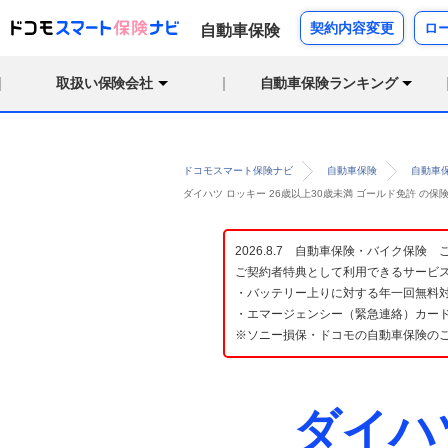
契約内容変更
ロ
自動車保険
取扱い保険会社
自動車保険ランキング
ドコモスマート保険ナビ
自動車保険
自動車
ダイハツ ロッキー 26歳以上30歳未満 ゴールド免許 の
2026.8.7 自動車保険・バイク保
ご契約者特典として利用できるサービ
・バッテリー上りに対する年一回無料対
・エマージェンシー（緊急連絡）カード
※ソニー損保・ドコモの自動車保険の
ダイハ