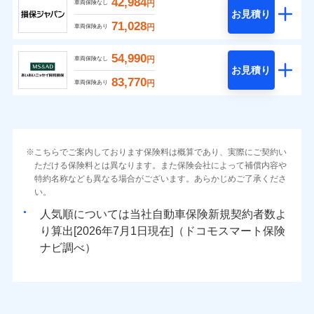
42,984
円
車両保険なし
お見積り
71,028
円
車両保険あり
54,990
円
車両保険なし
お見積り
83,770
円
車両保険あり
こちらでご案内しております保険料は概算であり、実際にご契約い
ただける保険料とは異なります。また保険会社によって補償内容や
特約名称なども異なる場合がございます。あらかじめご了承くださ
い。
人気順については当社
新規契約者数よ
り算出[
年
月
日現在]（ドコモスマート保険
ナビ調べ）