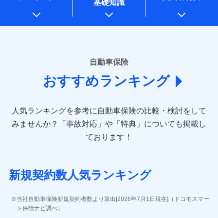
基礎知識
上記に係る案内・手続き・管理等付帯業務を行うため
* 当社が委託を受けている保険会社の情報は、保険会社のホ
ームページに掲載しておりますので、ご確認ください。
■損害保険
あいおいニッセイ同和損害保険株式会社
自動車保険
(https://www.aioinissaydowa.co.jp/)
おすすめランキング
アクサ損害保険株式会社 (https://www.axa-
direct.co.jp/)
アニコム損害保険株式会社 (https://www.anicom-
人気ランキングを参考に自動車保険の比較・検討をして
sompo.co.jp/)
東京海上ダイレクト損害保険株式会社 (https://www.e-
みませんか？
「事故対応」や「特典」についても掲載し
design.net/)
ております！
AIG損害保険株式会社 (https://www.aig.co.jp/sonpo)
ＳＢＩ損害保険株式会社
(https://www.sbisonpo.co.jp/)
新規契約数人気ランキング
ジェイアイ傷害火災保険株式会社
(https://www.jihoken.co.jp/)
ソニー損害保険株式会社
当社自動車保険新規契約者数より算出[2026年7月1日現在]（ドコモスマー
(https://www.sonysonpo.co.jp/)
ト保険ナビ調べ）
損害保険ジャパン株式会社 (https://www.sompo-