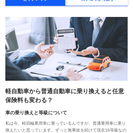
メットライフ生命株式会社(https://www.metlife.co.jp/)
メディケア生命保険株式会社
（https://www.medicarelife.com/）
■少額短期保険
株式会社アシロ少額短期保険 (https://kailash.co.jp/)
SBIいきいき少額短期保険会社 (https://www.i-
sedai.com/)
SBIペット少額短期保険株式会社 (https://www.sbipet-
ssi.co.jp/)
SBIリスタ少額短期保険会社
(https://www.jishin.co.jp/)
スマートプラス少額短期保険株式会社
（https://www.smartplus-insurance.com/）
軽自動車から普通自動車に乗り換えると任意
チューリッヒ少額短期保険株式会社
保険料も変わる？
(https://www.zurichssi.co.jp/)
Tokio Marine X少額短期保険株式会社
(https://www.tokiomarine-x.co.jp/)
車の乗り換えと等級について
ペットメディカルサポート株式会社
私は今、軽四輪乗用車に乗っているんですが、普通乗用車に乗り
(https://pshoken.co.jp/)
換えたいと思っています。ずっと無事故を続けて現在16等級なの
リトルファミリー少額短期保険株式会社