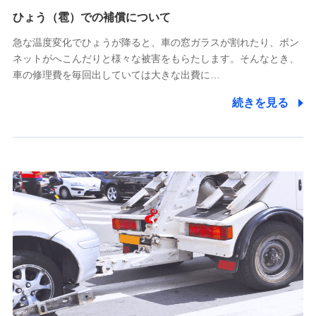
供し、金融商品等の契約を勧奨するため
ひょう（雹）での補償について
アンケートやキャンペーン等の実施のため
上記に係る連絡・手続き・管理等付帯業務を行うため
急な温度変化でひょうが降ると、車の窓ガラスが割れたり、ボン
ネットがへこんだりと様々な被害をもらたします。そんなとき、
5.通話録音にて取得する情報
車の修理費を毎回出していては大きな出費に…
電話対応の品質向上およびお問合せ内容の正確な把握のため
続きを見る
6.採用応募者の個人情報
採用選考および入社手続を実施するため
7.社員（従業者）の個人情報
人事･勤怠･健康・労務等の管理、給与支給、福利厚生・採用
退職関連処理等の各種手続きのため、当社と従業員または従
業員同士の連絡のため
8.取引先個人情報
取引先としての選定業務、営業情報の提供業務、契約締結手
続き業務、取引管理業務、およびこれらに準ずる業務の遂行
のため