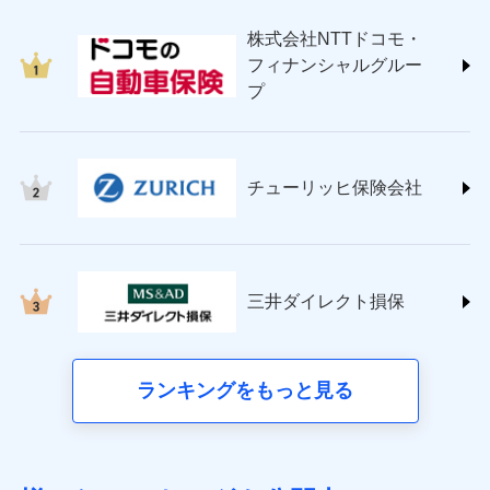
japan.co.jp/)
株式会社NTTドコモ・
ＳＯＭＰＯダイレクト損害保険株式会社
フィナンシャルグルー
(https://www.sompo-direct.co.jp/)
プ
チューリッヒ保険会社 (https://www.zurich.co.jp/)
東京海上日動火災保険株式会社
(https://www.tokiomarine-nichido.co.jp/)
日新火災海上保険株式会社
チューリッヒ保険会社
(https://www.nisshinfire.co.jp/)
ペット＆ファミリー損害保険株式会社
(https://www.petfamilyins.co.jp/)
三井住友海上火災保険株式会社 (https://www.ms-
ins.com/)
三井ダイレクト損保
三井ダイレクト損害保険株式会社
(https://www.mitsui-direct.co.jp/)
■生命保険
ランキングをもっと見る
アクサ生命保険株式会社（https://www.axa.co.jp/）
SBI生命保険株式会社（https://www.sbilife.co.jp/）
FWD生命保険株式会社（https://www.fwdlife.co.jp/）
ソニー生命保険株式会社