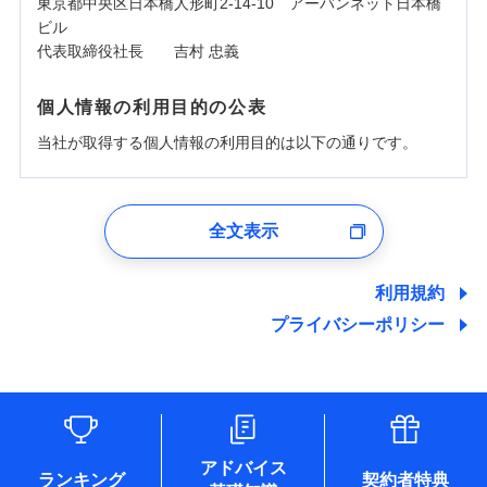
東京都中央区日本橋人形町2-14-10 アーバンネット日本橋
ビル
代表取締役社長 吉村 忠義
個人情報の利用目的の公表
当社が取得する個人情報の利用目的は以下の通りです。
1.見積請求受付時、資料請求受付時、ユーザー登録受
付時
全文表示
ユーザー登録受付および、管理のため
郵便、電話、およびＥメール等により、当社と取引のあるも
しくは委託を受けている保険会社・提携会社の保険その他に
利用規約
関する情報を提供し、金融商品等の契約を勧奨するため、ま
プライバシーポリシー
た維持管理等の委託業務遂行のため、またそれらに付帯、関
連する当社および提携会社のサービスを案内、提供するため
（なお、当社は複数の保険会社と取引があり、取得した個人
情報を取引のある他の保険会社の商品・サービスをご提案す
るために利用させていただくことがあります。）
各種セミナーの開催のため
コンサルティングサービスの実施のため
アドバイス
アンケートやキャンペーン等の実施のため
ランキング
契約者特典