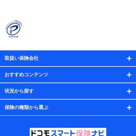
当社または株式会社NTTドコモ・フィナンシャルグルー
プが提供する保険関連サービスに関して取得し、又は保
有する情報。例として、見積請求受付時、資料請求受付
時又はユーザー登録受付時に提供いただいた情報（氏
名、住所、生年月日、性別、保険契約者と被保険者の関
係、保険加入の目的、保険商品の内容、保険料、保険料
のお支払方法、車のメーカーや走行距離などの情報、建
物の構造や築年数などの情報、ペットの種類や年齢な
ど）及びお客様との応対記録（お客様に提示した比較見
積の試算結果情報、メールマガジンを提供した際のメー
取扱い保険会社
ル内容や送信履歴の情報及び保険の更改案内等を提供し
た際のメール内容や送信履歴などの情報）が含まれま
す。
おすすめコンテンツ
保険契約情報
当社または株式会社NTTドコモ・フィナンシャルグルー
プが取得し、又は保有する保険契約に関する情報。例と
状況から探す
して、保険契約者及び被保険者の氏名、住所、生年月
日、性別、保険契約者と被保険者の関係、保険加入の目
的、保険商品の内容、保険料、保険料のお支払方法、車
保険の種類から選ぶ
のメーカーや走行距離などの情報、建物の構造や築年数
などの情報、ペットの種類や年齢などの情報などが含ま
れます。
提供当事者から受領当事者が個人データを取得する方法
電子的・電磁的方法等