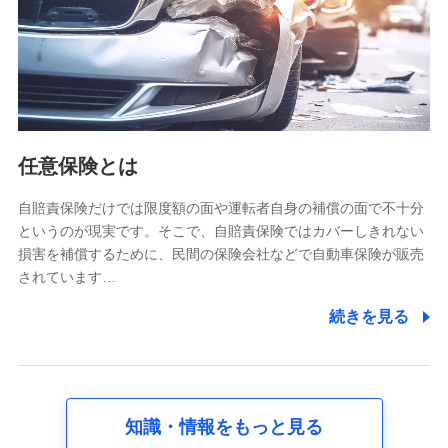
基本情報
氏名、電話番号、メールアドレス、お客さまの識別子、
属性、連絡先、dポイントサービスのご利用に関する情
報。例として、dポイントカード番号、性別、年齢、家族
構成、住所、dポイント残高、dポイント利用履歴などが
含まれます。
利用情報
任意保険とは
当社又は株式会社NTTドコモが提供する各種サービスな
どのご契約・ご利用などに関する情報。例として、当社
又は株式会社NTTドコモが提供する各種サービスのご契
自賠責保険だけでは限度額の面や運転者自身の補償の面で不十分
約状態・ご利用履歴インターネット利用時の行動に関す
というのが現実です。そこで、自賠責保険ではカバーしきれない
る情報、アプリケーション利用時の行動に関する情報、
損害を補償するために、民間の保険会社などで自動車保険が販売
購入されたサービスや商品の名称・購入場所・決済に関
されています…
する情報、アンケートの回答に関する情報などが含まれ
ます。
続きを見る
保険関連サービス情報
当社又は株式会社NTTドコモが提供する保険関連サービ
スに関して取得し、又は保有する情報。例として、見積
請求受付時、資料請求受付時又はユーザー登録受付時に
提供いただいた情報（氏名、住所、生年月日、性別、保
険契約者と被保険者の関係、保険加入の目的、保険商品
知識・情報をもっと見る
の内容、保険料、保険料のお支払方法、車のメーカーや