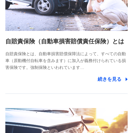
ネット日本橋ビル 3F
株式会社ドコモ・インシュアランス
個人情報の第三者提供について
当社ではご本人の同意がある場合または法令に基づく場合を
自賠責保険（自動車損害賠償責任保険）とは
除き、第三者に提供いたしません。
自賠責保険とは、自動車損害賠償保障法によって、すべての自動
業務の委託
車（原動機付自転車を含みます）に加入が義務付けられている損
当社は利用目的の達成に必要な範囲内において個人情報の取
害保険です。強制保険といわれています…
り扱いの全部または一部を委託する場合があります。
続きを見る
個人データの共同利用
当社は株式会社NTTドコモとの間で、以下のとおり個
人データを共同利用します。
【共同して利用される利用データの項目】
当社又は株式会社NTTドコモがサービス提供等を通じて取得
した、以下の情報などの個人データ