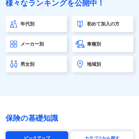
様々なランキングを公開中！
（https://www.sonylife.co.jp）
SOMPOひまわり生命保険株式会社
（https://www.himawari-life.co.jp/）
年代別
初めて加入の方
第一ネオ生命保険株式会社（https://neofirst.co.jp/）
大樹生命保険株式会社（https://www.taiju-life.co.jp）
太陽生命保険株式会社（https://www.taiyo-
メーカー別
車種別
seimei.co.jp）
チューリッヒ生命保険株式会社
（https://www.zurichlife.co.jp/）
男女別
地域別
東京海上日動あんしん生命保険株式会社
（https://www.tmn-anshin.co.jp/）
なないろ生命保険株式会社
（https://www.nanairolife.co.jp/）
日本生命保険相互会社（https://www.nissay.co.jp）
はなさく生命保険株式会社
（https://www.life8739.co.jp/）
マニュライフ生命保険株式会社
保険の基礎知識
（https://www.manulife.co.jp/）
三井住友海上あいおい生命保険株式会社
（https://www.msa-life.co.jp/）
ピックアップ
カテゴリから探す