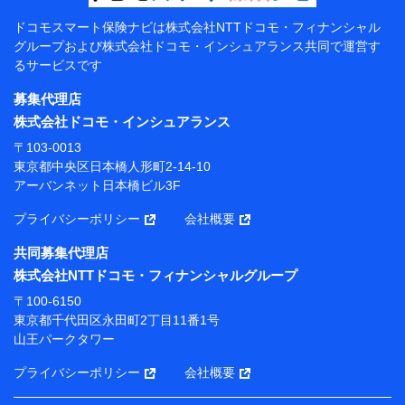
【共同して利用する者の範囲】
ドコモスマート保険ナビは
株式会社NTTドコモ・フィナンシャル
グループおよび
株式会社ドコモ・インシュアランス共同で
運営す
当社
るサービスです
株式会社NTTドコモ・フィナンシャルグループ
募集代理店
【利用目的】
株式会社ドコモ・インシュアランス
当社または株式会社NTTドコモ・フィナンシャルグルー
〒103-0013
プが提供する保険関連サービスにおけるユーザー登録受
東京都中央区日本橋人形町2-14-10
付および管理のため
アーバンネット日本橋ビル3F
当社または株式会社NTTドコモ・フィナンシャルグルー
プと取引のあるもしくは委託を受けている保険会社・提
プライバシーポリシー
会社概要
携会社の保険その他に関する情報を提供するため、また
維持管理等の委託業務遂行のため、またそれらに付帯、
共同募集代理店
関連する当社または株式会社NTTドコモ・フィナンシャ
株式会社NTTドコモ・フィナンシャルグループ
ルグループおよび提携会社のサービスを案内、提供する
ため
〒100-6150
（各サービスで取得したサービス利用履歴、ウェブサイ
東京都千代田区永田町2丁目11番1号
トの閲覧履歴、購買履歴、ご契約内容等のパーソナルデ
山王パークタワー
ータを分析して、お客さまの趣味・嗜好・傾向に応じた
サービス・商品等に関するご提案や広告の配信等を行う
プライバシーポリシー
会社概要
ことがあります。）
各種セミナーの開催のため