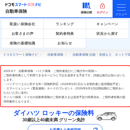
自動車保険
保険比較
ログイン
メニュー
取扱い保険会社
ランキング
キャンペーン
お客さまの声
契約者特典
状況から探す
保険の基礎知識
お知らせ
ドコモスマート保険ナビ
自動車保険
自動車保険 比較・見積もり ネットで
2026.8.7 自動車保険・バイク保険 ご契約者並びにご検討中の皆様へ
ご契約者特典として利用できるサービスに下記を追加する予定です。詳細は後日お知らせいた
します。
・バッテリー上りに対する年一回無料対応（2026年9月1日から全契約者に提供開始予定）
・エマージェンシー（緊急連絡）カードのプレゼント（2026年9月1日以降始期のご契約をい
ただいた方に送付）
※ソニー損保・ドコモの自動車保険のご契約者さまは追加予定の特典含め、ご契約者特典の提
供対象外となります。
ダイハツ ロッキーの保険料
30歳以上40歳未満 グリーン免許
お見積もり条件詳細