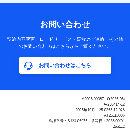
【共同して利用される利用データの項目】
当社または株式会社NTTドコモ・フィナンシャルグループが
サービス提供等を通じて取得した、以下の情報などの個人デ
お問い合わせ
ータ
基本情報
契約内容変更、ロードサービス・事故のご連絡、その他
氏名、電話番号、メールアドレス、お客さまの識別子、
のお問い合わせはこちらからご覧ください。
属性、連絡先、dポイントサービスのご利用に関する情
報。例として、dポイントカード番号、性別、年齢、家族
構成、住所、dポイント残高、dポイント利用履歴などが
お問い合わせはこちら
含まれます。
利用情報
当社または株式会社NTTドコモ・フィナンシャルグルー
プが提供する各種サービスなどのご契約・ご利用などに
関する情報。例として、当社または株式会社NTTドコ
モ・フィナンシャルグループが提供する各種サービスの
ご契約状態・ご利用履歴インターネット利用時の行動に
関する情報、アプリケーション利用時の行動に関する情
報、購入されたサービスや商品の名称・購入場所・決済
に関する情報、アンケートの回答に関する情報などが含
まれます。
保険関連サービス情報