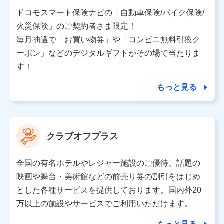
当社又は株式会社NTTドコモと取引のあるもしくは委託
を受けている保険会社・提携会社の保険その他に関する
ドコモスマート保険ナビの「自動車保険/バイク保険/
情報を提供するため、また維持管理等の委託業務遂行の
火災保険」のご契約者さま限定！
ため、またそれらに付帯、関連する当社、株式会社NTT
ドコモおよび提携会社のサービスを案内、提供するため
毎月抽選で「お買い物券」や「コンビニ無料引換ク
（各サービスで取得したサービス利用履歴、ウェブサイ
ーポン」などのデジタルギフトがその場で当たりま
トの閲覧履歴、購買履歴、ご契約内容等のパーソナルデ
ータを分析して、お客さまの趣味・嗜好・傾向に応じた
す！
サービス・商品等に関するご提案や広告の配信等を行う
ことがあります。）
もっと見る
各種セミナーの開催のため
コンサルティングサービスの実施のため
アンケートやキャンペーン等の実施のため
上記に係る案内・手続き・管理等付帯業務を行うため
クラブオフプラス
【当該個人データの管理について責任を有する者の名称・住
所・代表者名】
全国の有名ホテルやレジャー施設のご優待、話題の
当該個人データを取り扱う各共同利用者（詳細は次のとお
映画や舞台・美術館などの前売り券の割引をはじめ
り）
とした各種サービスを提供しております。国内外20
東京都千代田区永田町2丁目11番1号 山王パークタワー
万以上の施設やサービスでご利用いただけます。
株式会社NTTドコモ 代表取締役社長 前田 義晃