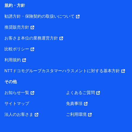
コンサルティングサービスの実施のため
規約・方針
アンケートやキャンペーン等の実施のため
上記に係る案内・手続き・管理等付帯業務を行うため
勧誘方針・保険契約の取扱いについて
【当該個人データの管理について責任を有する者の名称・住
推奨販売方針
所・代表者名】
お客さま本位の業務運営方針
当該個人データを取り扱う各共同利用者（詳細は次のとお
り）
比較ポリシー
東京都千代田区永田町2丁目11番1号 山王パークタワー
利用規約
株式会社NTTドコモ・フィナンシャルグループ 代表取締役
社長 廣井 孝史
NTTドコモグループカスタマーハラスメントに対する基本方針
東京都中央区日本橋人形町2-14-10 アーバンネット日本橋
その他
ビル 3F
お知らせ一覧
よくあるご質問
株式会社ドコモ・インシュアランス 代表取締役社長 吉
村 忠義
サイトマップ
免責事項
また当社は、オンライン面談による保険のご相談にあたっ
法人のお客さま
ご利用環境
て、以下の提携代理店とお客様の個人データを共同利用する
ことがあります。