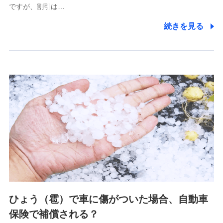
ですが、割引は…
(https://www.littlefamily-ssi.com/)
続きを見る
2.共同募集を行う代理店から受領する個人情報
郵便、電話、およびＥメール等により、当社と取引のあるも
しくは委託を受けている保険会社・提携会社の保険その他に
関する情報を提供し、金融商品等の契約を勧奨するため、ま
た維持管理等の委託業務遂行のため、またそれらに付帯、関
連する当社および提携会社のサービスを案内、提供するため
（なお、当社は複数の保険会社と取引があり、取得した個人
情報を取引のある他の保険会社の商品・サービスをご提案す
るために利用させていただくことがあります。）
上記に係る連絡・手続き・管理等付帯業務を行うため
3.セミナー募集サイトから取得した個人情報
各種セミナーの案内、開催のため
上記に係る連絡・手続き・管理等付帯業務を行うため
4.家族・友達紹介にて取得した個人情報
ひょう（雹）で車に傷がついた場合、自動車
被紹介者への連絡、及び当社と取引のあるもしくは委託を受
保険で補償される？
けている保険会社・提携会社の保険その他に関する情報を提