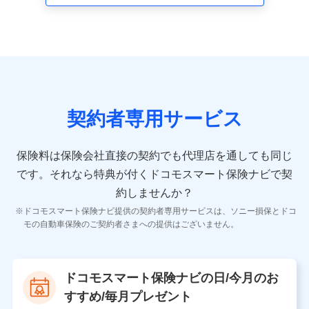
走行距離などの情報、建物の構造や築年数などの情報、
ペットの種類や年齢など）及びお客様との応対記録 （お
客様に提示した比較見積の試算結果情報、メールマガジ
ンを提供した際のメール内容や送信履歴の情報及び保険
の更改案内等を提供した際のメール内容や送信履歴など
の情報）が含まれます。
保険契約情報
当社又は株式会社NTTドコモが取得し、又は保有する保
険契約に関する情報。例として、保険契約者及び被保険
契約者専用サービス
者の氏名、住所、生年月日、性別、保険契約者と被保険
者の関係、保険加入の目的、保険商品の内容、保険料、
保険料のお支払方法、車のメーカーや走行距離などの情
保険料は保険会社直接の契約でも代理店を通しても同じ
報、建物の構造や築年数などの情報、ペットの種類や年
齢などの情報などが含まれます。
です。
それなら特典が付くドコモスマート保険ナビで契
約しませんか？
【共同して利用する者の範囲】
ドコモスマート保険ナビ提供の契約者専用サービスは、ソニー損保とドコ
当社
モの自動車保険のご契約者さまへの提供はございません。
株式会社NTTドコモ
【利用する者の利用目的】
ドコモスマート保険ナビの日/今月のお
当社又は株式会社NTTドコモが提供する保険関連サービ
すすめ/毎月プレゼント
スにおけるユーザ登録受付および管理のため