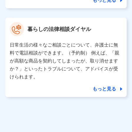
もっと見る
東京都中央区日本橋人形町2-14-10 アーバンネット日本橋
ビル 3F
株式会社ドコモ・インシュアランス 代表取締役社長 吉
村 忠義
暮らしの法律相談ダイヤル
※ 当社および株式会社NTTドコモは、お客さまの情報を利
用させていただくにあたっては、「NTTドコモ パーソナル
日常生活の様々なご相談ごとについて、弁護士に無
データ憲章」に定める行動原則を順守します 。
※ パーソナルデータダッシュボードの「第三者提供の管
料で電話相談ができます。（予約制） 例えば、「親
理」の設定状態にかかわらず、共同利用する場合がありま
が高額な商品を契約してしまったが、取り消せます
す。
か？」といったトラブルについて、アドバイスが受
※ dポイントクラブ会員ではないお客さま（2019年12月11
けられます。
日以降、一度もdポイントクラブ会員であったことがないお
客さまに限る）に関する、2019年12月10日以前に取得した
もっと見る
個人データは、こちら の利用目的の範囲内に限って共同利
用します。
当社は株式会社NTTドコモ・フィナンシャルグループ
との間で、以下のとおり個人データを共同利用しま
す。