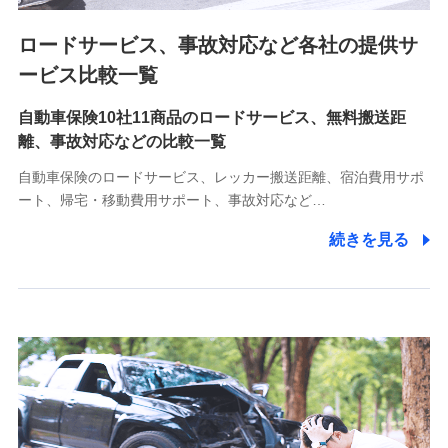
ロードサービス、事故対応など各社の提供サ
9.お問い合わせ情報
各種お問い合わせに対応するため
ービス比較一覧
自動車保険10社11商品のロードサービス、無料搬送距
10.受託業務の 個人情報
離、事故対応などの比較一覧
受託業務の遂行およびこれらに準ずる業務の遂行のため
自動車保険のロードサービス、レッカー搬送距離、宿泊費用サポ
11.マイカー通勤管理クラウド並びに法人向けASPサー
ート、帰宅・移動費用サポート、事故対応など…
ビスに関してのお問い合わせ情報
続きを見る
各種お問い合わせに対応するため
当社のサービスに関する情報提供や、皆様に有用なお知らせ
をお送りするため
アンケートの送付のため
当社のサービスや媒体の運営改善に必要なデータを解析し、
分析するため
当社の対応品質向上やお問い合わせ内容の正確な把握のため
個人情報保護管理者の職名、連絡先
株式会社ドコモ・インシュアランス 営業部長
〒103-0013 東京都中央区日本橋人形町2-14-10 アーバン