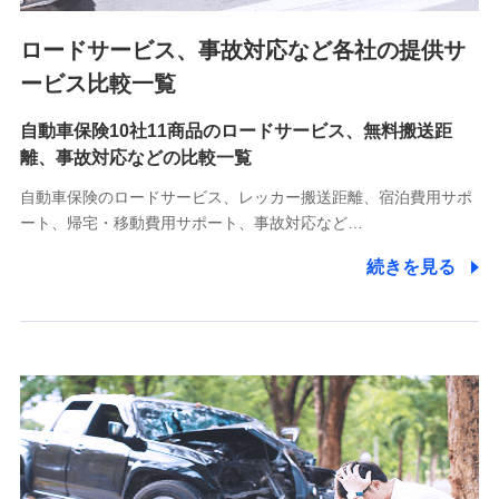
ロードサービス、事故対応など各社の提供サ
9.お問い合わせ情報
各種お問い合わせに対応するため
ービス比較一覧
自動車保険10社11商品のロードサービス、無料搬送距
10.受託業務の 個人情報
離、事故対応などの比較一覧
受託業務の遂行およびこれらに準ずる業務の遂行のため
自動車保険のロードサービス、レッカー搬送距離、宿泊費用サポ
11.マイカー通勤管理クラウド並びに法人向けASPサー
ート、帰宅・移動費用サポート、事故対応など…
ビスに関してのお問い合わせ情報
続きを見る
各種お問い合わせに対応するため
当社のサービスに関する情報提供や、皆様に有用なお知らせ
をお送りするため
アンケートの送付のため
当社のサービスや媒体の運営改善に必要なデータを解析し、
分析するため
当社の対応品質向上やお問い合わせ内容の正確な把握のため
個人情報保護管理者の職名、連絡先
株式会社ドコモ・インシュアランス 営業部長
〒103-0013 東京都中央区日本橋人形町2-14-10 アーバン