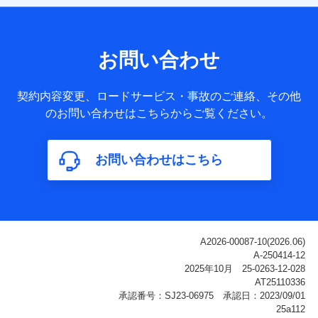
【共同して利用される利用データの項目】
当社または株式会社NTTドコモ・フィナンシャルグループが
サービス提供等を通じて取得した、以下の情報などの個人デ
お問い合わせ
ータ
基本情報
契約内容変更、ロードサービス・事故のご連絡、その他
氏名、電話番号、メールアドレス、お客さまの識別子、
のお問い合わせはこちらからご覧ください。
属性、連絡先、dポイントサービスのご利用に関する情
報。例として、dポイントカード番号、性別、年齢、家族
構成、住所、dポイント残高、dポイント利用履歴などが
お問い合わせはこちら
含まれます。
利用情報
当社または株式会社NTTドコモ・フィナンシャルグルー
プが提供する各種サービスなどのご契約・ご利用などに
関する情報。例として、当社または株式会社NTTドコ
モ・フィナンシャルグループが提供する各種サービスの
ご契約状態・ご利用履歴インターネット利用時の行動に
関する情報、アプリケーション利用時の行動に関する情
報、購入されたサービスや商品の名称・購入場所・決済
に関する情報、アンケートの回答に関する情報などが含
まれます。
保険関連サービス情報