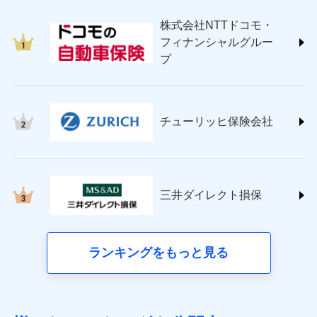
japan.co.jp/)
株式会社NTTドコモ・
ＳＯＭＰＯダイレクト損害保険株式会社
フィナンシャルグルー
(https://www.sompo-direct.co.jp/)
プ
チューリッヒ保険会社 (https://www.zurich.co.jp/)
東京海上日動火災保険株式会社
(https://www.tokiomarine-nichido.co.jp/)
日新火災海上保険株式会社
チューリッヒ保険会社
(https://www.nisshinfire.co.jp/)
ペット＆ファミリー損害保険株式会社
(https://www.petfamilyins.co.jp/)
三井住友海上火災保険株式会社 (https://www.ms-
ins.com/)
三井ダイレクト損保
三井ダイレクト損害保険株式会社
(https://www.mitsui-direct.co.jp/)
■生命保険
ランキングをもっと見る
アクサ生命保険株式会社（https://www.axa.co.jp/）
SBI生命保険株式会社（https://www.sbilife.co.jp/）
FWD生命保険株式会社（https://www.fwdlife.co.jp/）
ソニー生命保険株式会社