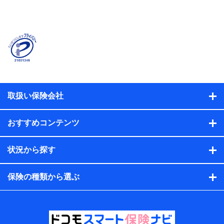
当社または株式会社NTTドコモ・フィナンシャルグルー
プが提供する保険関連サービスに関して取得し、又は保
有する情報。例として、見積請求受付時、資料請求受付
時又はユーザー登録受付時に提供いただいた情報（氏
名、住所、生年月日、性別、保険契約者と被保険者の関
係、保険加入の目的、保険商品の内容、保険料、保険料
のお支払方法、車のメーカーや走行距離などの情報、建
物の構造や築年数などの情報、ペットの種類や年齢な
ど）及びお客様との応対記録（お客様に提示した比較見
積の試算結果情報、メールマガジンを提供した際のメー
取扱い保険会社
ル内容や送信履歴の情報及び保険の更改案内等を提供し
た際のメール内容や送信履歴などの情報）が含まれま
す。
おすすめコンテンツ
保険契約情報
当社または株式会社NTTドコモ・フィナンシャルグルー
プが取得し、又は保有する保険契約に関する情報。例と
状況から探す
して、保険契約者及び被保険者の氏名、住所、生年月
日、性別、保険契約者と被保険者の関係、保険加入の目
的、保険商品の内容、保険料、保険料のお支払方法、車
保険の種類から選ぶ
のメーカーや走行距離などの情報、建物の構造や築年数
などの情報、ペットの種類や年齢などの情報などが含ま
れます。
提供当事者から受領当事者が個人データを取得する方法
電子的・電磁的方法等