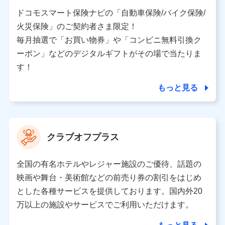
当社又は株式会社NTTドコモと取引のあるもしくは委託
を受けている保険会社・提携会社の保険その他に関する
ドコモスマート保険ナビの「自動車保険/バイク保険/
情報を提供するため、また維持管理等の委託業務遂行の
火災保険」のご契約者さま限定！
ため、またそれらに付帯、関連する当社、株式会社NTT
ドコモおよび提携会社のサービスを案内、提供するため
毎月抽選で「お買い物券」や「コンビニ無料引換ク
（各サービスで取得したサービス利用履歴、ウェブサイ
ーポン」などのデジタルギフトがその場で当たりま
トの閲覧履歴、購買履歴、ご契約内容等のパーソナルデ
ータを分析して、お客さまの趣味・嗜好・傾向に応じた
す！
サービス・商品等に関するご提案や広告の配信等を行う
ことがあります。）
もっと見る
各種セミナーの開催のため
コンサルティングサービスの実施のため
アンケートやキャンペーン等の実施のため
上記に係る案内・手続き・管理等付帯業務を行うため
クラブオフプラス
【当該個人データの管理について責任を有する者の名称・住
所・代表者名】
全国の有名ホテルやレジャー施設のご優待、話題の
当該個人データを取り扱う各共同利用者（詳細は次のとお
映画や舞台・美術館などの前売り券の割引をはじめ
り）
とした各種サービスを提供しております。国内外20
東京都千代田区永田町2丁目11番1号 山王パークタワー
万以上の施設やサービスでご利用いただけます。
株式会社NTTドコモ 代表取締役社長 前田 義晃