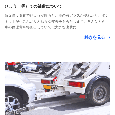
供し、金融商品等の契約を勧奨するため
ひょう（雹）での補償について
アンケートやキャンペーン等の実施のため
上記に係る連絡・手続き・管理等付帯業務を行うため
急な温度変化でひょうが降ると、車の窓ガラスが割れたり、ボン
ネットがへこんだりと様々な被害をもらたします。そんなとき、
5.通話録音にて取得する情報
車の修理費を毎回出していては大きな出費に…
電話対応の品質向上およびお問合せ内容の正確な把握のため
続きを見る
6.採用応募者の個人情報
採用選考および入社手続を実施するため
7.社員（従業者）の個人情報
人事･勤怠･健康・労務等の管理、給与支給、福利厚生・採用
退職関連処理等の各種手続きのため、当社と従業員または従
業員同士の連絡のため
8.取引先個人情報
取引先としての選定業務、営業情報の提供業務、契約締結手
続き業務、取引管理業務、およびこれらに準ずる業務の遂行
のため