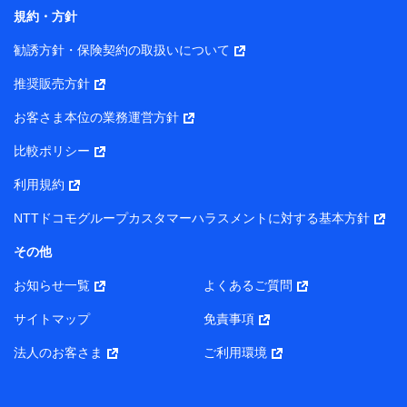
コンサルティングサービスの実施のため
規約・方針
アンケートやキャンペーン等の実施のため
上記に係る案内・手続き・管理等付帯業務を行うため
勧誘方針・保険契約の取扱いについて
【当該個人データの管理について責任を有する者の名称・住
推奨販売方針
所・代表者名】
お客さま本位の業務運営方針
当該個人データを取り扱う各共同利用者（詳細は次のとお
り）
比較ポリシー
東京都千代田区永田町2丁目11番1号 山王パークタワー
利用規約
株式会社NTTドコモ・フィナンシャルグループ 代表取締役
社長 廣井 孝史
NTTドコモグループカスタマーハラスメントに対する基本方針
東京都中央区日本橋人形町2-14-10 アーバンネット日本橋
その他
ビル 3F
お知らせ一覧
よくあるご質問
株式会社ドコモ・インシュアランス 代表取締役社長 吉
村 忠義
サイトマップ
免責事項
また当社は、オンライン面談による保険のご相談にあたっ
法人のお客さま
ご利用環境
て、以下の提携代理店とお客様の個人データを共同利用する
ことがあります。