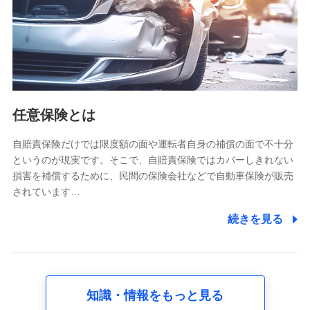
基本情報
氏名、電話番号、メールアドレス、お客さまの識別子、
属性、連絡先、dポイントサービスのご利用に関する情
報。例として、dポイントカード番号、性別、年齢、家族
構成、住所、dポイント残高、dポイント利用履歴などが
含まれます。
利用情報
任意保険とは
当社又は株式会社NTTドコモが提供する各種サービスな
どのご契約・ご利用などに関する情報。例として、当社
又は株式会社NTTドコモが提供する各種サービスのご契
自賠責保険だけでは限度額の面や運転者自身の補償の面で不十分
約状態・ご利用履歴インターネット利用時の行動に関す
というのが現実です。そこで、自賠責保険ではカバーしきれない
る情報、アプリケーション利用時の行動に関する情報、
損害を補償するために、民間の保険会社などで自動車保険が販売
購入されたサービスや商品の名称・購入場所・決済に関
されています…
する情報、アンケートの回答に関する情報などが含まれ
ます。
続きを見る
保険関連サービス情報
当社又は株式会社NTTドコモが提供する保険関連サービ
スに関して取得し、又は保有する情報。例として、見積
請求受付時、資料請求受付時又はユーザー登録受付時に
提供いただいた情報（氏名、住所、生年月日、性別、保
険契約者と被保険者の関係、保険加入の目的、保険商品
知識・情報をもっと見る
の内容、保険料、保険料のお支払方法、車のメーカーや