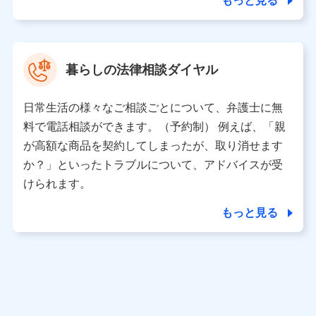
もっと見る
東京都中央区日本橋人形町2-14-10 アーバンネット日本橋
ビル 3F
株式会社ドコモ・インシュアランス 代表取締役社長 吉
村 忠義
暮らしの法律相談ダイヤル
※ 当社および株式会社NTTドコモは、お客さまの情報を利
用させていただくにあたっては、「NTTドコモ パーソナル
日常生活の様々なご相談ごとについて、弁護士に無
データ憲章」に定める行動原則を順守します 。
※ パーソナルデータダッシュボードの「第三者提供の管
料で電話相談ができます。（予約制） 例えば、「親
理」の設定状態にかかわらず、共同利用する場合がありま
が高額な商品を契約してしまったが、取り消せます
す。
か？」といったトラブルについて、アドバイスが受
※ dポイントクラブ会員ではないお客さま（2019年12月11
けられます。
日以降、一度もdポイントクラブ会員であったことがないお
客さまに限る）に関する、2019年12月10日以前に取得した
もっと見る
個人データは、こちら の利用目的の範囲内に限って共同利
用します。
当社は株式会社NTTドコモ・フィナンシャルグループ
との間で、以下のとおり個人データを共同利用しま
す。