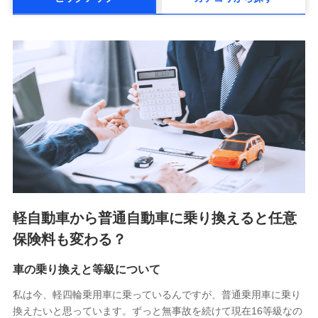
メットライフ生命株式会社(https://www.metlife.co.jp/)
メディケア生命保険株式会社
（https://www.medicarelife.com/）
■少額短期保険
株式会社アシロ少額短期保険 (https://kailash.co.jp/)
SBIいきいき少額短期保険会社 (https://www.i-
sedai.com/)
SBIペット少額短期保険株式会社 (https://www.sbipet-
ssi.co.jp/)
SBIリスタ少額短期保険会社
(https://www.jishin.co.jp/)
スマートプラス少額短期保険株式会社
（https://www.smartplus-insurance.com/）
軽自動車から普通自動車に乗り換えると任意
チューリッヒ少額短期保険株式会社
保険料も変わる？
(https://www.zurichssi.co.jp/)
Tokio Marine X少額短期保険株式会社
(https://www.tokiomarine-x.co.jp/)
車の乗り換えと等級について
ペットメディカルサポート株式会社
私は今、軽四輪乗用車に乗っているんですが、普通乗用車に乗り
(https://pshoken.co.jp/)
換えたいと思っています。ずっと無事故を続けて現在16等級なの
リトルファミリー少額短期保険株式会社