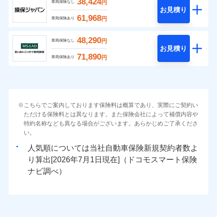
38,424
円
車両保険なし
お見積り
61,968
円
車両保険あり
48,290
円
車両保険なし
お見積り
71,890
円
車両保険あり
こちらでご案内しております保険料は概算であり、実際にご契約い
ただける保険料とは異なります。また保険会社によって補償内容や
特約名称なども異なる場合がございます。あらかじめご了承くださ
い。
人気順については当社
新規契約者数よ
り算出[
年
月
日現在]（ドコモスマート保険
ナビ調べ）