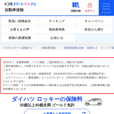
自動車保険
保険比較
ログイン
メニュー
取扱い保険会社
ランキング
キャンペーン
お客さまの声
契約者特典
状況から探す
保険の基礎知識
お知らせ
ドコモスマート保険ナビ
自動車保険
自動車保険 比較・見積もり ネットで
2026.8.7 自動車保険・バイク保険 ご契約者並びにご検討中の皆様へ
ご契約者特典として利用できるサービスに下記を追加する予定です。詳細は後日お知らせいた
します。
・バッテリー上りに対する年一回無料対応（2026年9月1日から全契約者に提供開始予定）
・エマージェンシー（緊急連絡）カードのプレゼント（2026年9月1日以降始期のご契約をい
ただいた方に送付）
※ソニー損保・ドコモの自動車保険のご契約者さまは追加予定の特典含め、ご契約者特典の提
供対象外となります。
ダイハツ ロッキーの保険料
30歳以上40歳未満 ゴールド免許
お見積もり条件詳細