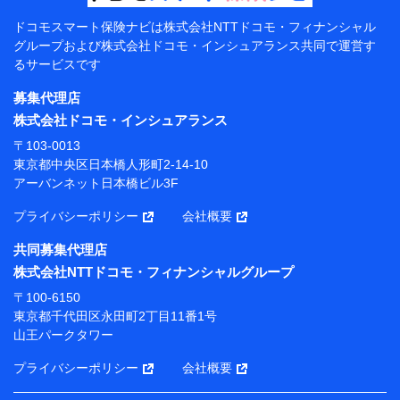
【共同して利用する者の範囲】
ドコモスマート保険ナビは
株式会社NTTドコモ・フィナンシャル
グループおよび
株式会社ドコモ・インシュアランス共同で
運営す
当社
るサービスです
株式会社NTTドコモ・フィナンシャルグループ
募集代理店
【利用目的】
株式会社ドコモ・インシュアランス
当社または株式会社NTTドコモ・フィナンシャルグルー
〒103-0013
プが提供する保険関連サービスにおけるユーザー登録受
東京都中央区日本橋人形町2-14-10
付および管理のため
アーバンネット日本橋ビル3F
当社または株式会社NTTドコモ・フィナンシャルグルー
プと取引のあるもしくは委託を受けている保険会社・提
プライバシーポリシー
会社概要
携会社の保険その他に関する情報を提供するため、また
維持管理等の委託業務遂行のため、またそれらに付帯、
共同募集代理店
関連する当社または株式会社NTTドコモ・フィナンシャ
株式会社NTTドコモ・フィナンシャルグループ
ルグループおよび提携会社のサービスを案内、提供する
ため
〒100-6150
（各サービスで取得したサービス利用履歴、ウェブサイ
東京都千代田区永田町2丁目11番1号
トの閲覧履歴、購買履歴、ご契約内容等のパーソナルデ
山王パークタワー
ータを分析して、お客さまの趣味・嗜好・傾向に応じた
サービス・商品等に関するご提案や広告の配信等を行う
プライバシーポリシー
会社概要
ことがあります。）
各種セミナーの開催のため