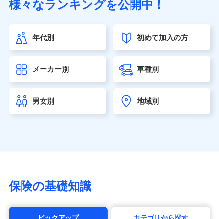
様々なランキングを公開中！
（https://www.sonylife.co.jp）
SOMPOひまわり生命保険株式会社
（https://www.himawari-life.co.jp/）
年代別
初めて加入の方
第一ネオ生命保険株式会社（https://neofirst.co.jp/）
大樹生命保険株式会社（https://www.taiju-life.co.jp）
太陽生命保険株式会社（https://www.taiyo-
メーカー別
車種別
seimei.co.jp）
チューリッヒ生命保険株式会社
（https://www.zurichlife.co.jp/）
男女別
地域別
東京海上日動あんしん生命保険株式会社
（https://www.tmn-anshin.co.jp/）
なないろ生命保険株式会社
（https://www.nanairolife.co.jp/）
日本生命保険相互会社（https://www.nissay.co.jp）
はなさく生命保険株式会社
（https://www.life8739.co.jp/）
マニュライフ生命保険株式会社
保険の基礎知識
（https://www.manulife.co.jp/）
三井住友海上あいおい生命保険株式会社
（https://www.msa-life.co.jp/）
ピックアップ
カテゴリから探す