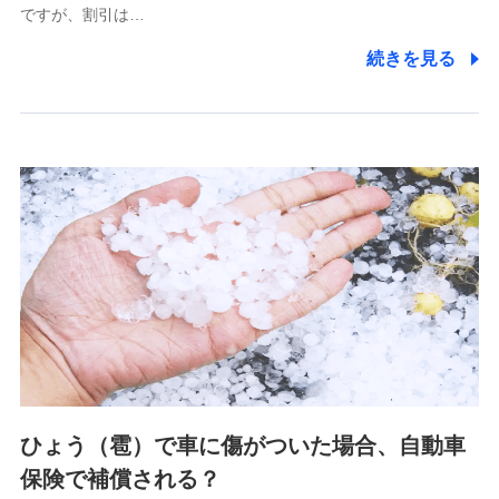
ですが、割引は…
(https://www.littlefamily-ssi.com/)
続きを見る
2.共同募集を行う代理店から受領する個人情報
郵便、電話、およびＥメール等により、当社と取引のあるも
しくは委託を受けている保険会社・提携会社の保険その他に
関する情報を提供し、金融商品等の契約を勧奨するため、ま
た維持管理等の委託業務遂行のため、またそれらに付帯、関
連する当社および提携会社のサービスを案内、提供するため
（なお、当社は複数の保険会社と取引があり、取得した個人
情報を取引のある他の保険会社の商品・サービスをご提案す
るために利用させていただくことがあります。）
上記に係る連絡・手続き・管理等付帯業務を行うため
3.セミナー募集サイトから取得した個人情報
各種セミナーの案内、開催のため
上記に係る連絡・手続き・管理等付帯業務を行うため
4.家族・友達紹介にて取得した個人情報
ひょう（雹）で車に傷がついた場合、自動車
被紹介者への連絡、及び当社と取引のあるもしくは委託を受
保険で補償される？
けている保険会社・提携会社の保険その他に関する情報を提