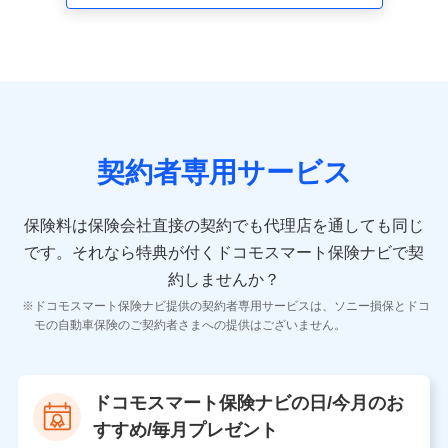
走行距離などの情報、建物の構造や築年数などの情報、
ペットの種類や年齢など）及びお客様との応対記録 （お
客様に提示した比較見積の試算結果情報、メールマガジ
ンを提供した際のメール内容や送信履歴の情報及び保険
の更改案内等を提供した際のメール内容や送信履歴など
の情報）が含まれます。
保険契約情報
当社又は株式会社NTTドコモが取得し、又は保有する保
険契約に関する情報。例として、保険契約者及び被保険
契約者専用サービス
者の氏名、住所、生年月日、性別、保険契約者と被保険
者の関係、保険加入の目的、保険商品の内容、保険料、
保険料のお支払方法、車のメーカーや走行距離などの情
保険料は保険会社直接の契約でも代理店を通しても同じ
報、建物の構造や築年数などの情報、ペットの種類や年
齢などの情報などが含まれます。
です。
それなら特典が付くドコモスマート保険ナビで契
約しませんか？
【共同して利用する者の範囲】
ドコモスマート保険ナビ提供の契約者専用サービスは、ソニー損保とドコ
当社
モの自動車保険のご契約者さまへの提供はございません。
株式会社NTTドコモ
【利用する者の利用目的】
ドコモスマート保険ナビの日/今月のお
当社又は株式会社NTTドコモが提供する保険関連サービ
すすめ/毎月プレゼント
スにおけるユーザ登録受付および管理のため