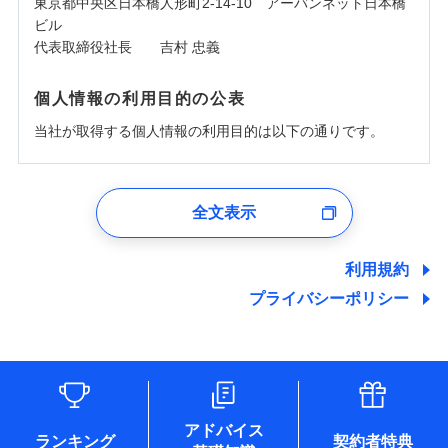
東京都中央区日本橋人形町2-14-10 アーバンネット日本橋
ビル
代表取締役社長 吉村 忠義
個人情報の利用目的の公表
当社が取得する個人情報の利用目的は以下の通りです。
1.見積請求受付時、資料請求受付時、ユーザー登録受
付時
全文表示
ユーザー登録受付および、管理のため
郵便、電話、およびＥメール等により、当社と取引のあるも
しくは委託を受けている保険会社・提携会社の保険その他に
利用規約
関する情報を提供し、金融商品等の契約を勧奨するため、ま
プライバシーポリシー
た維持管理等の委託業務遂行のため、またそれらに付帯、関
連する当社および提携会社のサービスを案内、提供するため
（なお、当社は複数の保険会社と取引があり、取得した個人
情報を取引のある他の保険会社の商品・サービスをご提案す
るために利用させていただくことがあります。）
各種セミナーの開催のため
コンサルティングサービスの実施のため
アドバイス
アンケートやキャンペーン等の実施のため
ランキング
契約者特典