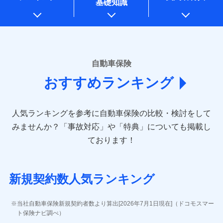
基礎知識
上記に係る案内・手続き・管理等付帯業務を行うため
* 当社が委託を受けている保険会社の情報は、保険会社のホ
ームページに掲載しておりますので、ご確認ください。
■損害保険
あいおいニッセイ同和損害保険株式会社
自動車保険
(https://www.aioinissaydowa.co.jp/)
おすすめランキング
アクサ損害保険株式会社 (https://www.axa-
direct.co.jp/)
アニコム損害保険株式会社 (https://www.anicom-
人気ランキングを参考に自動車保険の比較・検討をして
sompo.co.jp/)
東京海上ダイレクト損害保険株式会社 (https://www.e-
みませんか？
「事故対応」や「特典」についても掲載し
design.net/)
ております！
AIG損害保険株式会社 (https://www.aig.co.jp/sonpo)
ＳＢＩ損害保険株式会社
(https://www.sbisonpo.co.jp/)
新規契約数人気ランキング
ジェイアイ傷害火災保険株式会社
(https://www.jihoken.co.jp/)
ソニー損害保険株式会社
当社自動車保険新規契約者数より算出[2026年7月1日現在]（ドコモスマー
(https://www.sonysonpo.co.jp/)
ト保険ナビ調べ）
損害保険ジャパン株式会社 (https://www.sompo-