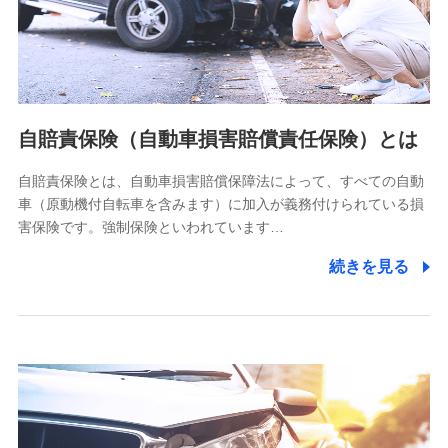
ネット日本橋ビル 3F
株式会社ドコモ・インシュアランス
個人情報の第三者提供について
当社ではご本人の同意がある場合または法令に基づく場合を
自賠責保険（自動車損害賠償責任保険）とは
除き、第三者に提供いたしません。
自賠責保険とは、自動車損害賠償保障法によって、すべての自動
業務の委託
車（原動機付自転車を含みます）に加入が義務付けられている損
当社は利用目的の達成に必要な範囲内において個人情報の取
害保険です。強制保険といわれています…
り扱いの全部または一部を委託する場合があります。
続きを見る
個人データの共同利用
当社は株式会社NTTドコモとの間で、以下のとおり個
人データを共同利用します。
【共同して利用される利用データの項目】
当社又は株式会社NTTドコモがサービス提供等を通じて取得
した、以下の情報などの個人データ