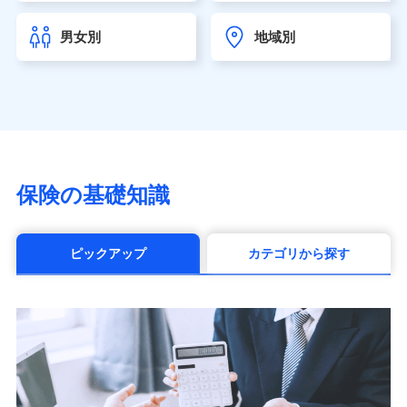
チューリッヒ生命保険株式会社
（https://www.zurichlife.co.jp/）
男女別
地域別
東京海上日動あんしん生命保険株式会社
（https://www.tmn-anshin.co.jp/）
なないろ生命保険株式会社
（https://www.nanairolife.co.jp/）
日本生命保険相互会社（https://www.nissay.co.jp）
はなさく生命保険株式会社
（https://www.life8739.co.jp/）
マニュライフ生命保険株式会社
保険の基礎知識
（https://www.manulife.co.jp/）
三井住友海上あいおい生命保険株式会社
（https://www.msa-life.co.jp/）
ピックアップ
カテゴリから探す
メットライフ生命株式会社(https://www.metlife.co.jp/)
メディケア生命保険株式会社
（https://www.medicarelife.com/）
■少額短期保険
株式会社アシロ少額短期保険 (https://kailash.co.jp/)
SBIいきいき少額短期保険会社 (https://www.i-
sedai.com/)