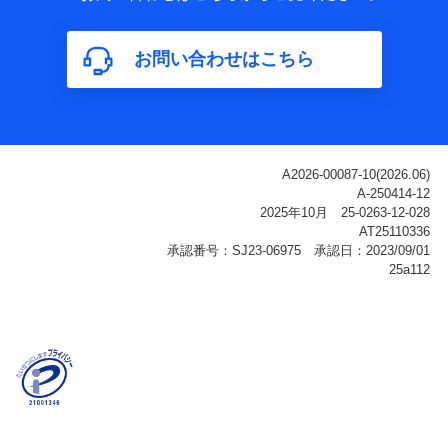
属性、連絡先、dポイントサービスのご利用に関する情
報。例として、dポイントカード番号、性別、年齢、家族
構成、住所、dポイント残高、dポイント利用履歴などが
お問い合わせはこちら
含まれます。
利用情報
当社または株式会社NTTドコモ・フィナンシャルグルー
プが提供する各種サービスなどのご契約・ご利用などに
関する情報。例として、当社または株式会社NTTドコ
モ・フィナンシャルグループが提供する各種サービスの
ご契約状態・ご利用履歴インターネット利用時の行動に
関する情報、アプリケーション利用時の行動に関する情
報、購入されたサービスや商品の名称・購入場所・決済
に関する情報、アンケートの回答に関する情報などが含
まれます。
保険関連サービス情報
当社または株式会社NTTドコモ・フィナンシャルグルー
プが提供する保険関連サービスに関して取得し、又は保
有する情報。例として、見積請求受付時、資料請求受付
時又はユーザー登録受付時に提供いただいた情報（氏
名、住所、生年月日、性別、保険契約者と被保険者の関
係、保険加入の目的、保険商品の内容、保険料、保険料
のお支払方法、車のメーカーや走行距離などの情報、建
物の構造や築年数などの情報、ペットの種類や年齢な
ど）及びお客様との応対記録（お客様に提示した比較見