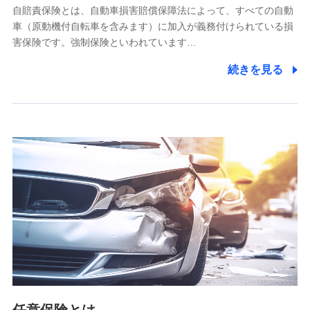
自賠責保険とは、自動車損害賠償保障法によって、すべての自動
業務の委託
車（原動機付自転車を含みます）に加入が義務付けられている損
当社は利用目的の達成に必要な範囲内において個人情報の取
害保険です。強制保険といわれています…
り扱いの全部または一部を委託する場合があります。
続きを見る
個人データの共同利用
当社は株式会社NTTドコモとの間で、以下のとおり個
人データを共同利用します。
【共同して利用される利用データの項目】
当社又は株式会社NTTドコモがサービス提供等を通じて取得
した、以下の情報などの個人データ
基本情報
氏名、電話番号、メールアドレス、お客さまの識別子、
属性、連絡先、dポイントサービスのご利用に関する情
報。例として、dポイントカード番号、性別、年齢、家族
構成、住所、dポイント残高、dポイント利用履歴などが
含まれます。
利用情報
当社又は株式会社NTTドコモが提供する各種サービスな