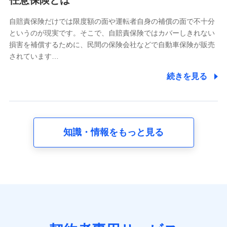
任意保険とは
どのご契約・ご利用などに関する情報。例として、当社
又は株式会社NTTドコモが提供する各種サービスのご契
自賠責保険だけでは限度額の面や運転者自身の補償の面で不十分
約状態・ご利用履歴インターネット利用時の行動に関す
というのが現実です。そこで、自賠責保険ではカバーしきれない
る情報、アプリケーション利用時の行動に関する情報、
損害を補償するために、民間の保険会社などで自動車保険が販売
購入されたサービスや商品の名称・購入場所・決済に関
されています…
する情報、アンケートの回答に関する情報などが含まれ
ます。
続きを見る
保険関連サービス情報
当社又は株式会社NTTドコモが提供する保険関連サービ
スに関して取得し、又は保有する情報。例として、見積
請求受付時、資料請求受付時又はユーザー登録受付時に
提供いただいた情報（氏名、住所、生年月日、性別、保
険契約者と被保険者の関係、保険加入の目的、保険商品
知識・情報をもっと見る
の内容、保険料、保険料のお支払方法、車のメーカーや
走行距離などの情報、建物の構造や築年数などの情報、
ペットの種類や年齢など）及びお客様との応対記録 （お
客様に提示した比較見積の試算結果情報、メールマガジ
ンを提供した際のメール内容や送信履歴の情報及び保険
の更改案内等を提供した際のメール内容や送信履歴など
の情報）が含まれます。
保険契約情報
当社又は株式会社NTTドコモが取得し、又は保有する保
険契約に関する情報。例として、保険契約者及び被保険