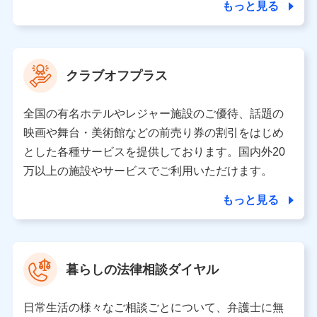
ことがあります。）
もっと見る
各種セミナーの開催のため
コンサルティングサービスの実施のため
アンケートやキャンペーン等の実施のため
上記に係る案内・手続き・管理等付帯業務を行うため
クラブオフプラス
【当該個人データの管理について責任を有する者の名称・住
所・代表者名】
全国の有名ホテルやレジャー施設のご優待、話題の
当該個人データを取り扱う各共同利用者（詳細は次のとお
映画や舞台・美術館などの前売り券の割引をはじめ
り）
とした各種サービスを提供しております。国内外20
東京都千代田区永田町2丁目11番1号 山王パークタワー
万以上の施設やサービスでご利用いただけます。
株式会社NTTドコモ 代表取締役社長 前田 義晃
もっと見る
東京都中央区日本橋人形町2-14-10 アーバンネット日本橋
ビル 3F
株式会社ドコモ・インシュアランス 代表取締役社長 吉
村 忠義
暮らしの法律相談ダイヤル
※ 当社および株式会社NTTドコモは、お客さまの情報を利
用させていただくにあたっては、「NTTドコモ パーソナル
日常生活の様々なご相談ごとについて、弁護士に無
データ憲章」に定める行動原則を順守します 。