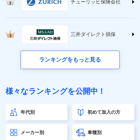
チューリッヒ保険会社
(https://www.nisshinfire.co.jp/)
ペット＆ファミリー損害保険株式会社
(https://www.petfamilyins.co.jp/)
三井住友海上火災保険株式会社 (https://www.ms-
ins.com/)
三井ダイレクト損保
三井ダイレクト損害保険株式会社
(https://www.mitsui-direct.co.jp/)
■生命保険
ランキングをもっと見る
アクサ生命保険株式会社（https://www.axa.co.jp/）
SBI生命保険株式会社（https://www.sbilife.co.jp/）
FWD生命保険株式会社（https://www.fwdlife.co.jp/）
ソニー生命保険株式会社
様々なランキングを公開中！
（https://www.sonylife.co.jp）
SOMPOひまわり生命保険株式会社
（https://www.himawari-life.co.jp/）
年代別
初めて加入の方
第一ネオ生命保険株式会社（https://neofirst.co.jp/）
大樹生命保険株式会社（https://www.taiju-life.co.jp）
太陽生命保険株式会社（https://www.taiyo-
メーカー別
車種別
seimei.co.jp）