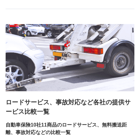
6.採用応募者の個人情報
採用選考および入社手続を実施するため
7.社員（従業者）の個人情報
人事･勤怠･健康・労務等の管理、給与支給、福利厚生・採用
退職関連処理等の各種手続きのため、当社と従業員または従
業員同士の連絡のため
8.取引先個人情報
取引先としての選定業務、営業情報の提供業務、契約締結手
続き業務、取引管理業務、およびこれらに準ずる業務の遂行
のため
ロードサービス、事故対応など各社の提供サ
9.お問い合わせ情報
各種お問い合わせに対応するため
ービス比較一覧
自動車保険10社11商品のロードサービス、無料搬送距
10.受託業務の 個人情報
離、事故対応などの比較一覧
受託業務の遂行およびこれらに準ずる業務の遂行のため