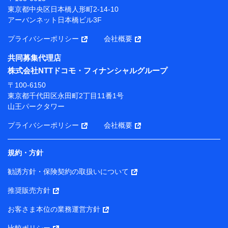
プが提供する保険関連サービスにおけるユーザー登録受
東京都中央区日本橋人形町2-14-10
付および管理のため
アーバンネット日本橋ビル3F
当社または株式会社NTTドコモ・フィナンシャルグルー
プと取引のあるもしくは委託を受けている保険会社・提
プライバシーポリシー
会社概要
携会社の保険その他に関する情報を提供するため、また
維持管理等の委託業務遂行のため、またそれらに付帯、
共同募集代理店
関連する当社または株式会社NTTドコモ・フィナンシャ
株式会社NTTドコモ・フィナンシャルグループ
ルグループおよび提携会社のサービスを案内、提供する
ため
〒100-6150
（各サービスで取得したサービス利用履歴、ウェブサイ
東京都千代田区永田町2丁目11番1号
トの閲覧履歴、購買履歴、ご契約内容等のパーソナルデ
山王パークタワー
ータを分析して、お客さまの趣味・嗜好・傾向に応じた
サービス・商品等に関するご提案や広告の配信等を行う
プライバシーポリシー
会社概要
ことがあります。）
各種セミナーの開催のため
コンサルティングサービスの実施のため
規約・方針
アンケートやキャンペーン等の実施のため
上記に係る案内・手続き・管理等付帯業務を行うため
勧誘方針・保険契約の取扱いについて
【当該個人データの管理について責任を有する者の名称・住
推奨販売方針
所・代表者名】
お客さま本位の業務運営方針
当該個人データを取り扱う各共同利用者（詳細は次のとお
り）