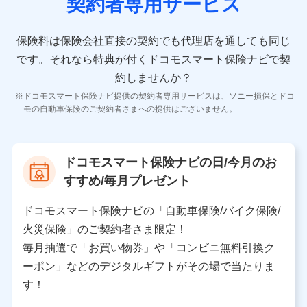
契約者専用サービス
者の氏名、住所、生年月日、性別、保険契約者と被保険
者の関係、保険加入の目的、保険商品の内容、保険料、
保険料のお支払方法、車のメーカーや走行距離などの情
保険料は保険会社直接の契約でも代理店を通しても同じ
報、建物の構造や築年数などの情報、ペットの種類や年
齢などの情報などが含まれます。
です。
それなら特典が付くドコモスマート保険ナビで契
約しませんか？
【共同して利用する者の範囲】
ドコモスマート保険ナビ提供の契約者専用サービスは、ソニー損保とドコ
当社
モの自動車保険のご契約者さまへの提供はございません。
株式会社NTTドコモ
【利用する者の利用目的】
ドコモスマート保険ナビの日/今月のお
当社又は株式会社NTTドコモが提供する保険関連サービ
すすめ/毎月プレゼント
スにおけるユーザ登録受付および管理のため
当社又は株式会社NTTドコモと取引のあるもしくは委託
を受けている保険会社・提携会社の保険その他に関する
ドコモスマート保険ナビの「自動車保険/バイク保険/
情報を提供するため、また維持管理等の委託業務遂行の
火災保険」のご契約者さま限定！
ため、またそれらに付帯、関連する当社、株式会社NTT
ドコモおよび提携会社のサービスを案内、提供するため
毎月抽選で「お買い物券」や「コンビニ無料引換ク
（各サービスで取得したサービス利用履歴、ウェブサイ
ーポン」などのデジタルギフトがその場で当たりま
トの閲覧履歴、購買履歴、ご契約内容等のパーソナルデ
ータを分析して、お客さまの趣味・嗜好・傾向に応じた
す！
サービス・商品等に関するご提案や広告の配信等を行う