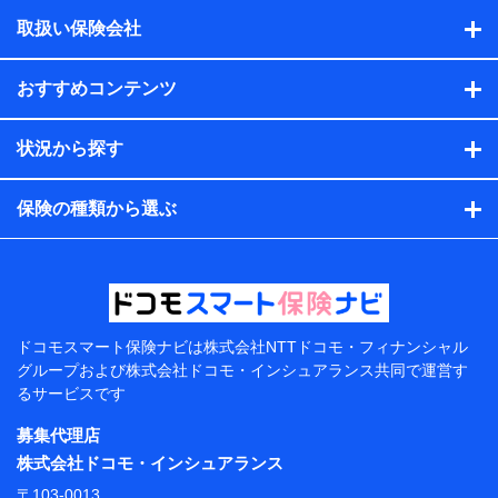
積の試算結果情報、メールマガジンを提供した際のメー
取扱い保険会社
ル内容や送信履歴の情報及び保険の更改案内等を提供し
た際のメール内容や送信履歴などの情報）が含まれま
す。
おすすめコンテンツ
保険契約情報
当社または株式会社NTTドコモ・フィナンシャルグルー
プが取得し、又は保有する保険契約に関する情報。例と
状況から探す
して、保険契約者及び被保険者の氏名、住所、生年月
日、性別、保険契約者と被保険者の関係、保険加入の目
的、保険商品の内容、保険料、保険料のお支払方法、車
保険の種類から選ぶ
のメーカーや走行距離などの情報、建物の構造や築年数
などの情報、ペットの種類や年齢などの情報などが含ま
れます。
提供当事者から受領当事者が個人データを取得する方法
電子的・電磁的方法等
【共同して利用する者の範囲】
ドコモスマート保険ナビは
株式会社NTTドコモ・フィナンシャル
グループおよび
株式会社ドコモ・インシュアランス共同で
運営す
当社
るサービスです
株式会社NTTドコモ・フィナンシャルグループ
募集代理店
【利用目的】
株式会社ドコモ・インシュアランス
当社または株式会社NTTドコモ・フィナンシャルグルー
〒103-0013