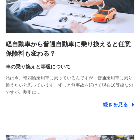
SBIペット少額短期保険株式会社 (https://www.sbipet-
ssi.co.jp/)
SBIリスタ少額短期保険会社
(https://www.jishin.co.jp/)
スマートプラス少額短期保険株式会社
（https://www.smartplus-insurance.com/）
軽自動車から普通自動車に乗り換えると任意
チューリッヒ少額短期保険株式会社
保険料も変わる？
(https://www.zurichssi.co.jp/)
Tokio Marine X少額短期保険株式会社
(https://www.tokiomarine-x.co.jp/)
車の乗り換えと等級について
ペットメディカルサポート株式会社
私は今、軽四輪乗用車に乗っているんですが、普通乗用車に乗り
(https://pshoken.co.jp/)
換えたいと思っています。ずっと無事故を続けて現在16等級なの
リトルファミリー少額短期保険株式会社
ですが、割引は…
(https://www.littlefamily-ssi.com/)
続きを見る
2.共同募集を行う代理店から受領する個人情報
郵便、電話、およびＥメール等により、当社と取引のあるも
しくは委託を受けている保険会社・提携会社の保険その他に
関する情報を提供し、金融商品等の契約を勧奨するため、ま
た維持管理等の委託業務遂行のため、またそれらに付帯、関