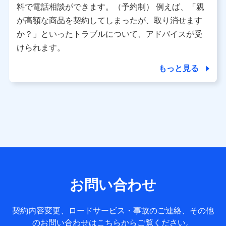
※ パーソナルデータダッシュボードの「第三者提供の管
料で電話相談ができます。（予約制） 例えば、「親
理」の設定状態にかかわらず、共同利用する場合がありま
が高額な商品を契約してしまったが、取り消せます
す。
か？」といったトラブルについて、アドバイスが受
※ dポイントクラブ会員ではないお客さま（2019年12月11
けられます。
日以降、一度もdポイントクラブ会員であったことがないお
客さまに限る）に関する、2019年12月10日以前に取得した
もっと見る
個人データは、こちら の利用目的の範囲内に限って共同利
用します。
当社は株式会社NTTドコモ・フィナンシャルグループ
との間で、以下のとおり個人データを共同利用しま
す。
【共同して利用される利用データの項目】
当社または株式会社NTTドコモ・フィナンシャルグループが
サービス提供等を通じて取得した、以下の情報などの個人デ
お問い合わせ
ータ
基本情報
契約内容変更、ロードサービス・事故のご連絡、その他
氏名、電話番号、メールアドレス、お客さまの識別子、
のお問い合わせはこちらからご覧ください。