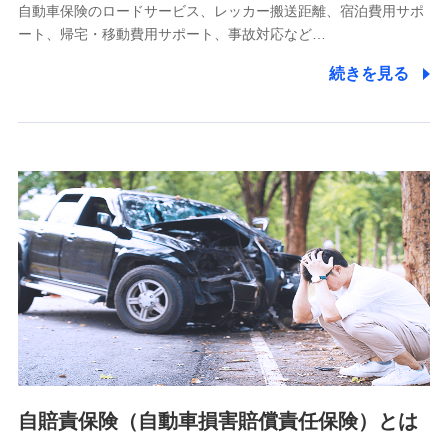
自動車保険のロードサービス、レッカー搬送距離、宿泊費用サポ
11.マイカー通勤管理クラウド並びに法人向けASPサー
ート、帰宅・移動費用サポート、事故対応など…
ビスに関してのお問い合わせ情報
続きを見る
各種お問い合わせに対応するため
当社のサービスに関する情報提供や、皆様に有用なお知らせ
をお送りするため
アンケートの送付のため
当社のサービスや媒体の運営改善に必要なデータを解析し、
分析するため
当社の対応品質向上やお問い合わせ内容の正確な把握のため
個人情報保護管理者の職名、連絡先
株式会社ドコモ・インシュアランス 営業部長
〒103-0013 東京都中央区日本橋人形町2-14-10 アーバン
ネット日本橋ビル 3F
株式会社ドコモ・インシュアランス
個人情報の第三者提供について
当社ではご本人の同意がある場合または法令に基づく場合を
自賠責保険（自動車損害賠償責任保険）とは
除き、第三者に提供いたしません。