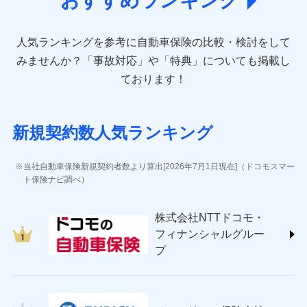
おすすめランキング
direct.co.jp/)
アニコム損害保険株式会社 (https://www.anicom-
人気ランキングを参考に自動車保険の比較・検討をして
sompo.co.jp/)
東京海上ダイレクト損害保険株式会社 (https://www.e-
みませんか？
「事故対応」や「特典」についても掲載し
design.net/)
ております！
AIG損害保険株式会社 (https://www.aig.co.jp/sonpo)
ＳＢＩ損害保険株式会社
(https://www.sbisonpo.co.jp/)
新規契約数人気ランキング
ジェイアイ傷害火災保険株式会社
(https://www.jihoken.co.jp/)
ソニー損害保険株式会社
当社自動車保険新規契約者数より算出[2026年7月1日現在]（ドコモスマー
(https://www.sonysonpo.co.jp/)
ト保険ナビ調べ）
損害保険ジャパン株式会社 (https://www.sompo-
japan.co.jp/)
株式会社NTTドコモ・
ＳＯＭＰＯダイレクト損害保険株式会社
フィナンシャルグルー
(https://www.sompo-direct.co.jp/)
プ
チューリッヒ保険会社 (https://www.zurich.co.jp/)
東京海上日動火災保険株式会社
(https://www.tokiomarine-nichido.co.jp/)
日新火災海上保険株式会社