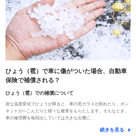
連する当社および提携会社のサービスを案内、提供するため
（なお、当社は複数の保険会社と取引があり、取得した個人
情報を取引のある他の保険会社の商品・サービスをご提案す
るために利用させていただくことがあります。）
上記に係る連絡・手続き・管理等付帯業務を行うため
3.セミナー募集サイトから取得した個人情報
各種セミナーの案内、開催のため
上記に係る連絡・手続き・管理等付帯業務を行うため
4.家族・友達紹介にて取得した個人情報
ひょう（雹）で車に傷がついた場合、自動車
被紹介者への連絡、及び当社と取引のあるもしくは委託を受
保険で補償される？
けている保険会社・提携会社の保険その他に関する情報を提
供し、金融商品等の契約を勧奨するため
ひょう（雹）での補償について
アンケートやキャンペーン等の実施のため
上記に係る連絡・手続き・管理等付帯業務を行うため
急な温度変化でひょうが降ると、車の窓ガラスが割れたり、ボン
ネットがへこんだりと様々な被害をもらたします。そんなとき、
5.通話録音にて取得する情報
車の修理費を毎回出していては大きな出費に…
電話対応の品質向上およびお問合せ内容の正確な把握のため
続きを見る