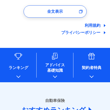
1.見積請求受付時、資料請求受付時、ユーザー登録受
付時
全文表示
ユーザー登録受付および、管理のため
郵便、電話、およびＥメール等により、当社と取引のあるも
しくは委託を受けている保険会社・提携会社の保険その他に
利用規約
関する情報を提供し、金融商品等の契約を勧奨するため、ま
プライバシーポリシー
た維持管理等の委託業務遂行のため、またそれらに付帯、関
連する当社および提携会社のサービスを案内、提供するため
（なお、当社は複数の保険会社と取引があり、取得した個人
情報を取引のある他の保険会社の商品・サービスをご提案す
るために利用させていただくことがあります。）
各種セミナーの開催のため
コンサルティングサービスの実施のため
アドバイス
アンケートやキャンペーン等の実施のため
ランキング
契約者特典
基礎知識
上記に係る案内・手続き・管理等付帯業務を行うため
* 当社が委託を受けている保険会社の情報は、保険会社のホ
ームページに掲載しておりますので、ご確認ください。
■損害保険
あいおいニッセイ同和損害保険株式会社
自動車保険
(https://www.aioinissaydowa.co.jp/)
アクサ損害保険株式会社 (https://www.axa-