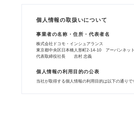
個人情報の取扱いについて
事業者の名称・住所・代表者名
株式会社ドコモ・インシュアランス
東京都中央区日本橋人形町2-14-10 アーバンネッ
代表取締役社長 吉村 忠義
個人情報の利用目的の公表
当社が取得する個人情報の利用目的は以下の通りで
1.見積請求受付時、資料請求受付時、ユーザー
ユーザー登録受付および、管理のため
郵便、電話、およびＥメール等により、当社と取引
め、また維持管理等の委託業務遂行のため、またそ
（なお、当社は複数の保険会社と取引があり、取得
各種セミナーの開催のため
コンサルティングサービスの実施のため