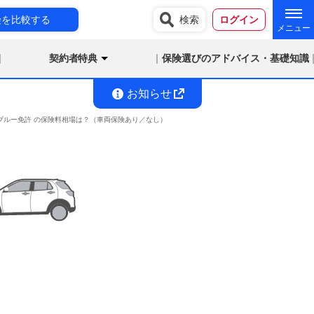
険を比較する
検索
ログイン
契約者特典
保険選びのアドバイス・基礎知識
お知らせ
満 ブルー免許 の保険料相場は？（車両保険あり／なし）