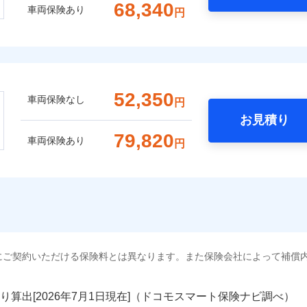
68,340
車両保険あり
円
52,350
車両保険なし
円
お見積り
79,820
車両保険あり
円
にご契約いただける保険料とは異なります。また保険会社によって補償
り算出[
年
月
日現在]（ドコモスマート保険ナビ調べ）