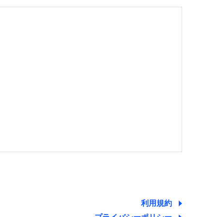
する情報を提供し、金融商品等の契約を勧奨するた
ため
ために利用させていただくことがあります。）
利用規約