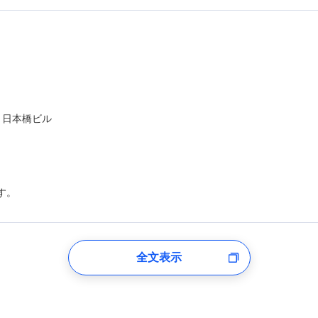
ト日本橋ビル
す。
登録受付時
全文表示
のあるもしくは委託を受けている保険会社・提携会社の保険その他に関
れらに付帯、関連する当社および提携会社のサービスを案内、提供する
した個人情報を取引のある他の保険会社の商品・サービスをご提案する